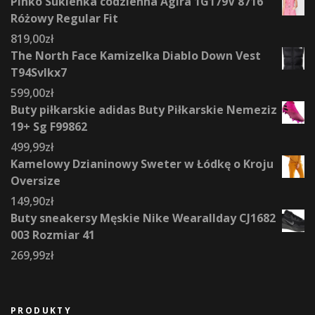
Pinko Sukienka codzienna Agira 1G179V 8716
Różowy Regular Fit
819,00
zł
The North Face Kamizelka Diablo Down Vest
T94Svlkx7
599,00
zł
Buty piłkarskie adidas Buty Piłkarskie Nemeziz
19+ Sg F99862
499,99
zł
Kamelowy Dzianinowy Sweter w Łódkę o Kroju
Oversize
149,90
zł
Buty sneakersy Męskie Nike Wearallday CJ1682
003 Rozmiar 41
269,99
zł
PRODUKTY