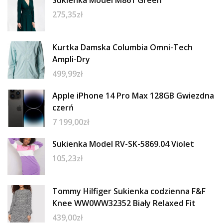
Sukienka Model M861 Green
275,35
zł
Kurtka Damska Columbia Omni-Tech
Ampli-Dry
499,99
zł
Apple iPhone 14 Pro Max 128GB Gwiezdna
czerń
7 199,00
zł
Sukienka Model RV-SK-5869.04 Violet
105,23
zł
Tommy Hilfiger Sukienka codzienna F&F
Knee WW0WW32352 Biały Relaxed Fit
439,00
zł