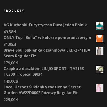
PRODUKTY
AG Kuchenki Turystyczna Duża Jeden Palnik
49,58
zł
ONLY Top "Belia" w kolorze pomarańczowym
31,95
zł
Brave Soul Sukienka dzianinowa LKD-274TIBA
Szary Regular Fit
179,00
zł
Czapka z daszkiem LIU JO SPORT - TA2153
T0300 Tropical 09J34
149,00
zł
Local Heroes Sukienka codzienna Secret
Garden AW22D0002 Różowy Regular Fit
229,00
zł