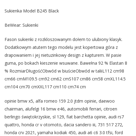
Sukienka Model B245 Black
BeWear: Sukienki
Fason sukienki z rozkloszowanym dołem to ulubiony klasyk.
Dodatkowym atutem tego modelu jest kopertowa góra z
drapowaniem i jej nietuzinkowy design z kapturem. W pasie
guma, po bokach kieszenie wsuwane. Bawełna 92 % Elastan 8
% RozmiarDługośćObwód w biuścieObwód w taliiL112 cm98
cm66 cmM109.5 cm92 cm62 cmS107 cm86 cm58 cmXL114.5
cm104 cm70 cmXXL117 cm110 cm74 cm
opinie bmw x5, alfa romeo 159 2.0 jtdm opinie, daewoo
chairman, alufelgi 16 bmw e46, automobili ferrari, citroen
berlingo świętokrzyskie, sl 129, fiat barchetta opinie, audi rs7
quattro, honda cr v otomoto, dacia sandero iii, 731 517 272,
honda crv 2021, yamaha kodiak 450, audi a6 c6 3.0 tfsi, ford