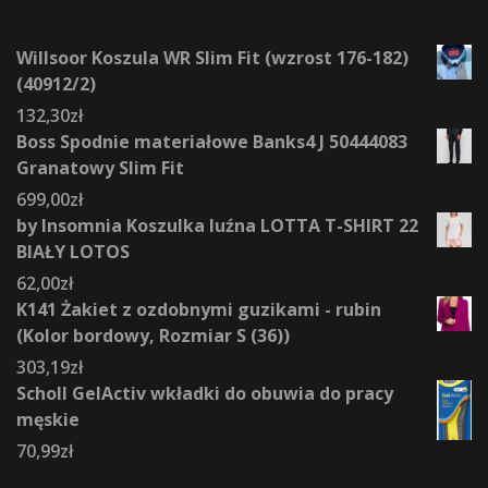
Willsoor Koszula WR Slim Fit (wzrost 176-182)
(40912/2)
132,30
zł
Boss Spodnie materiałowe Banks4 J 50444083
Granatowy Slim Fit
699,00
zł
by Insomnia Koszulka luźna LOTTA T-SHIRT 22
BIAŁY LOTOS
62,00
zł
K141 Żakiet z ozdobnymi guzikami - rubin
(Kolor bordowy, Rozmiar S (36))
303,19
zł
Scholl GelActiv wkładki do obuwia do pracy
męskie
70,99
zł