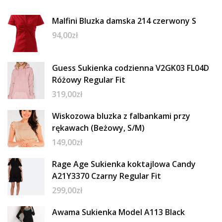
Malfini Bluzka damska 214 czerwony S
94,00
zł
Guess Sukienka codzienna V2GK03 FL04D
Różowy Regular Fit
319,00
zł
Wiskozowa bluzka z falbankami przy
rękawach (Beżowy, S/M)
149,00
zł
Rage Age Sukienka koktajlowa Candy
A21Y3370 Czarny Regular Fit
299,00
zł
Awama Sukienka Model A113 Black