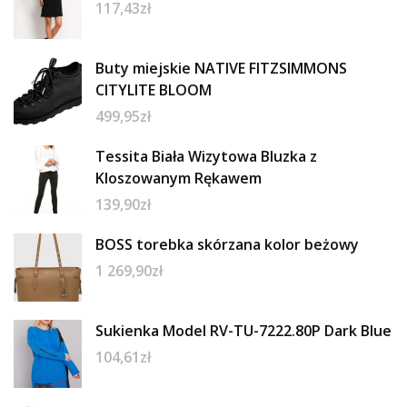
117,43
zł
Buty miejskie NATIVE FITZSIMMONS
CITYLITE BLOOM
499,95
zł
Tessita Biała Wizytowa Bluzka z
Kloszowanym Rękawem
139,90
zł
BOSS torebka skórzana kolor beżowy
1 269,90
zł
Sukienka Model RV-TU-7222.80P Dark Blue
104,61
zł