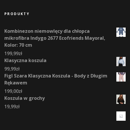
PRODUKTY
Kombinezon niemowlęcy dla chłopca
mikrofibra Indygo 2677 Ecofriends Mayoral,
Kolor: 70 cm
199,99
zł
Klasyczna koszula
99,99
zł
Figl Szara Klasyczna Koszula - Body z Długim
Rękawem
199,00
zł
Koszula w grochy
19,99
zł