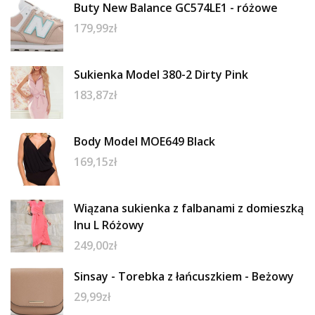
Buty New Balance GC574LE1 - różowe
179,99
zł
Sukienka Model 380-2 Dirty Pink
183,87
zł
Body Model MOE649 Black
169,15
zł
Wiązana sukienka z falbanami z domieszką
lnu L Różowy
249,00
zł
Sinsay - Torebka z łańcuszkiem - Beżowy
29,99
zł