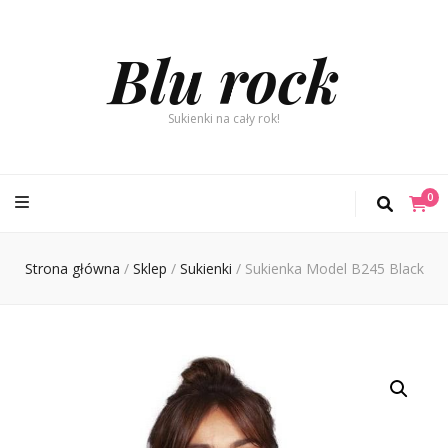
Blu rock
Sukienki na cały rok!
0
Strona główna
/
Sklep
/
Sukienki
/
Sukienka Model B245 Black