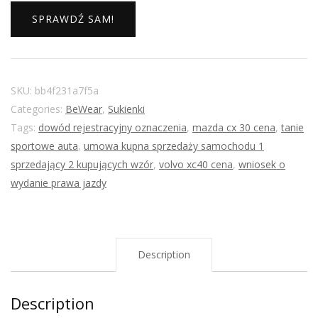
SPRAWDŹ SAM!
SKU:
bb4f231a7f5a
Categories:
BeWear
,
Sukienki
Tags:
dowód rejestracyjny oznaczenia
,
mazda cx 30 cena
,
tanie
sportowe auta
,
umowa kupna sprzedaży samochodu 1
sprzedający 2 kupujących wzór
,
volvo xc40 cena
,
wniosek o
wydanie prawa jazdy
Description
Description