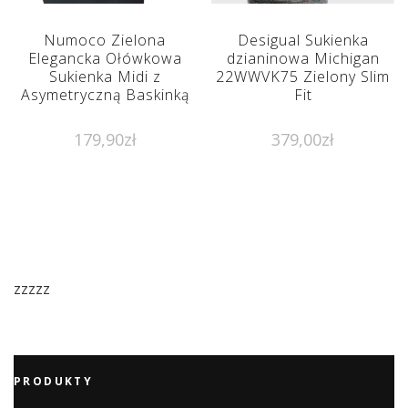
Numoco Zielona
Desigual Sukienka
Elegancka Ołówkowa
dzianinowa Michigan
Sukienka Midi z
22WWVK75 Zielony Slim
Asymetryczną Baskinką
Fit
179,90
zł
379,00
zł
zzzzz
PRODUKTY