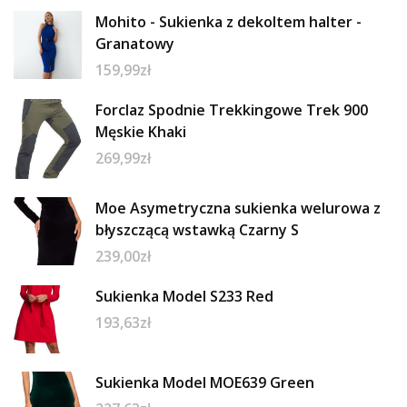
Mohito - Sukienka z dekoltem halter -
Granatowy
159,99
zł
Forclaz Spodnie Trekkingowe Trek 900
Męskie Khaki
269,99
zł
Moe Asymetryczna sukienka welurowa z
błyszczącą wstawką Czarny S
239,00
zł
Sukienka Model S233 Red
193,63
zł
Sukienka Model MOE639 Green