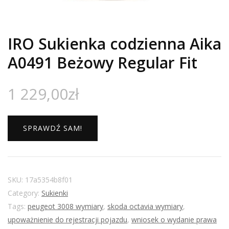
IRO Sukienka codzienna Aika
A0491 Beżowy Regular Fit
1 229,00
zł
SPRAWDŹ SAM!
SKU:
17a5354b8f01
Category:
Sukienki
Tags:
peugeot 3008 wymiary
,
skoda octavia wymiary
,
upoważnienie do rejestracji pojazdu
,
wniosek o wydanie prawa