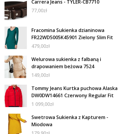
Carrera Jeans - TYLER-CB7710
77,00
zł
Fracomina Sukienka dzianinowa
FR22WD5005K45901 Zielony Slim Fit
479,00
zł
Welurowa sukienka z falbaną i
drapowaniem beżowa 7524
149,00
zł
Tommy Jeans Kurtka puchowa Alaska
DW0DW14661 Czerwony Regular Fit
1 099,00
zł
Swetrowa Sukienka z Kapturem -
Miodowa
179,90
zł