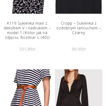
K119 Sukienka maxi z
Cropp – Sukienka z
dekoltem V i nadrukiem –
ozdobnym łańcuchem –
model 1 (Kolor jak na
Czarny
zdjęciu, Rozmiar L (40))
331,89
zł
99,99
zł