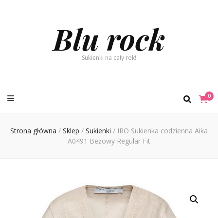
Blu rock
Sukienki na cały rok!
0
Strona główna
/
Sklep
/
Sukienki
/
IRO Sukienka codzienna Aika
A0491 Beżowy Regular Fit