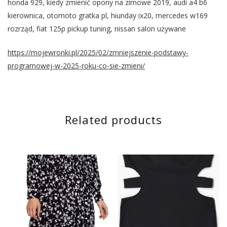
honda 929, kiedy zmienić opony na zimowe 2019, audi a4 b6
kierownica, otomoto gratka pl, hiunday ix20, mercedes w169
rozrząd, fiat 125p pickup tuning, nissan salon używane
https://mojewronki.pl/2025/02/zmniejszenie-podstawy-
programowej-w-2025-roku-co-sie-zmieni/
Related products