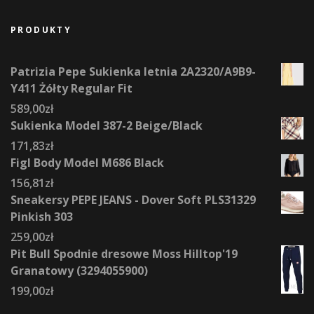
PRODUKTY
Patrizia Pepe Sukienka letnia 2A2320/A9B9-
Y411 Żółty Regular Fit
589,00
zł
Sukienka Model 387-2 Beige/Black
171,83
zł
Figl Body Model M686 Black
156,81
zł
Sneakersy PEPE JEANS - Dover Soft PLS31329
Pinkish 303
259,00
zł
Pit Bull Spodnie dresowe Moss Hilltop'19
Granatowy (3294055900)
199,00
zł