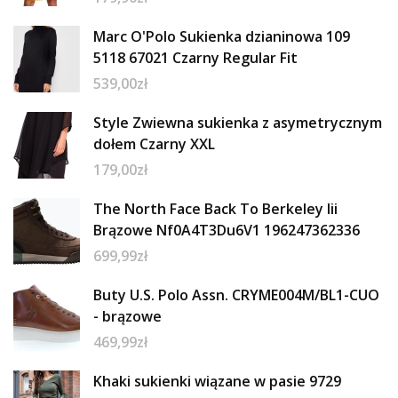
Marc O'Polo Sukienka dzianinowa 109
5118 67021 Czarny Regular Fit
539,00
zł
Style Zwiewna sukienka z asymetrycznym
dołem Czarny XXL
179,00
zł
The North Face Back To Berkeley Iii
Brązowe Nf0A4T3Du6V1 196247362336
699,99
zł
Buty U.S. Polo Assn. CRYME004M/BL1-CUO
- brązowe
469,99
zł
Khaki sukienki wiązane w pasie 9729