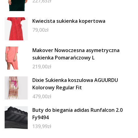
227,63
zł
Kwiecista sukienka kopertowa
79,00
zł
Makover Nowoczesna asymetryczna
sukienka Pomarańczowy L
219,00
zł
Dixie Sukienka koszulowa AGUURDU
Kolorowy Regular Fit
479,00
zł
Buty do biegania adidas Runfalcon 2.0
Fy9494
139,99
zł