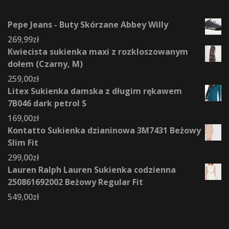
Pepe Jeans - Buty Skórzane Abbey Willy
269,99
zł
Kwiecista sukienka maxi z rozkloszowanym
dołem (Czarny, M)
259,00
zł
Litex Sukienka damska z długim rękawem
7B046 dark petrol S
169,00
zł
Kontatto Sukienka dzianinowa 3M7431 Beżowy
Slim Fit
299,00
zł
Lauren Ralph Lauren Sukienka codzienna
250861692002 Beżowy Regular Fit
549,00
zł