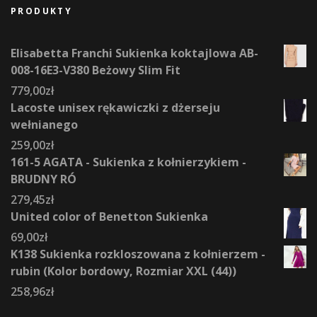
PRODUKTY
Elisabetta Franchi Sukienka koktajlowa AB-
008-16E3-V380 Beżowy Slim Fit
779,00
zł
Lacoste unisex rękawiczki z dżerseju
wełnianego
259,00
zł
161-5 AGATA - Sukienka z kołnierzykiem -
BRUDNY RÓ
279,45
zł
United color of Benetton Sukienka
69,00
zł
K138 Sukienka rozkloszowana z kołnierzem -
rubin (Kolor bordowy, Rozmiar XXL (44))
258,96
zł