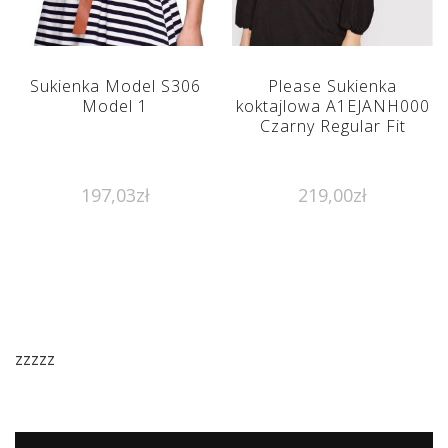
Sukienka Model S306
Please Sukienka
Model 1
koktajlowa A1EJANH000
Czarny Regular Fit
197,03
zł
219,00
zł
zzzzz