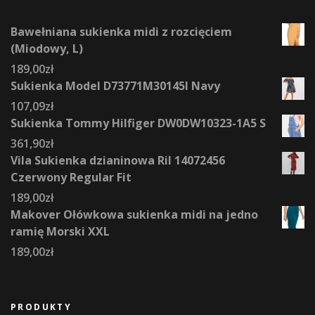
Bawełniana sukienka midi z rozcięciem
(Miodowy, L)
189,00
zł
Sukienka Model D73771M30145I Navy
107,09
zł
Sukienka Tommy Hilfiger DW0DW10323-1A5 S
361,90
zł
Vila Sukienka dzianinowa Ril 14072456
Czerwony Regular Fit
189,00
zł
Makover Ołówkowa sukienka midi na jedno
ramię Morski XXL
189,00
zł
PRODUKTY