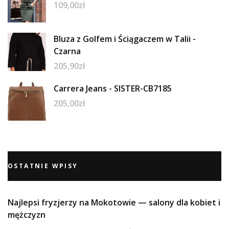
109,00
zł
Bluza z Golfem i Ściągaczem w Talii -
Czarna
205,90
zł
Carrera Jeans - SISTER-CB7185
205,00
zł
OSTATNIE WPISY
Najlepsi fryzjerzy na Mokotowie — salony dla kobiet i
mężczyzn