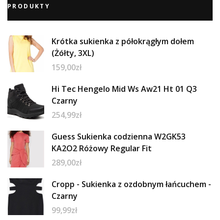
PRODUKTY
Krótka sukienka z półokrągłym dołem
(Żółty, 3XL)
159,00
zł
Hi Tec Hengelo Mid Ws Aw21 Ht 01 Q3
Czarny
254,99
zł
Guess Sukienka codzienna W2GK53
KA2O2 Różowy Regular Fit
289,00
zł
Cropp - Sukienka z ozdobnym łańcuchem -
Czarny
99,99
zł