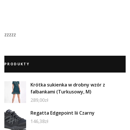
zzzzz
PRODUKTY
Krótka sukienka w drobny wzór z
falbankami (Turkusowy, M)
289,00
zł
Regatta Edgepoint Iii Czarny
146,38
zł