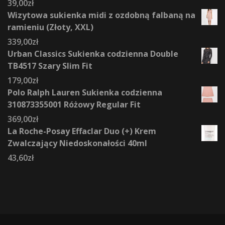
39,00
zł
Wizytowa sukienka midi z ozdobną falbaną na
ramieniu (Złoty, XXL)
339,00
zł
Urban Classics Sukienka codzienna Double
TB4517 Szary Slim Fit
179,00
zł
Polo Ralph Lauren Sukienka codzienna
310873355001 Różowy Regular Fit
369,00
zł
La Roche-Posay Effaclar Duo (+) Krem
Zwalczający Niedoskonałości 40ml
43,60
zł