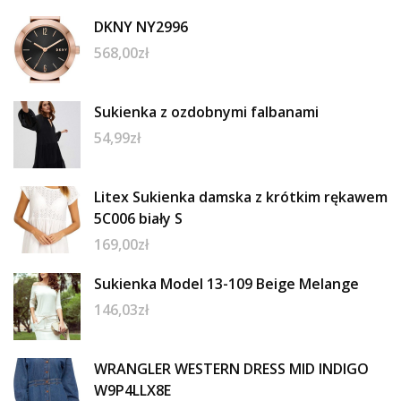
DKNY NY2996
568,00
zł
Sukienka z ozdobnymi falbanami
54,99
zł
Litex Sukienka damska z krótkim rękawem
5C006 biały S
169,00
zł
Sukienka Model 13-109 Beige Melange
146,03
zł
WRANGLER WESTERN DRESS MID INDIGO
W9P4LLX8E