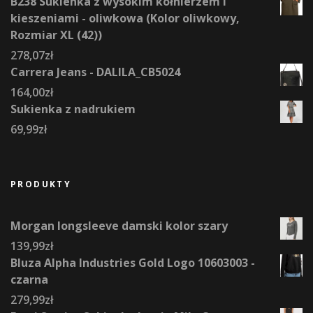
B238 Sukienka z wysokim kołnierzem i
kieszeniami - oliwkowa (Kolor oliwkowy,
Rozmiar XL (42))
278,07
zł
Carrera Jeans - DALILA_CB5024
164,00
zł
Sukienka z nadrukiem
69,99
zł
PRODUKTY
Morgan longsleeve damski kolor szary
139,99
zł
Bluza Alpha Industries Gold Logo 10603003 -
czarna
279,99
zł