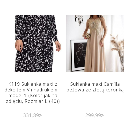
K119 Sukienka maxi z
Sukienka maxi Camilla
dekoltem V i nadrukiem –
beżowa ze złotą koronką
model 1 (Kolor jak na
zdjęciu, Rozmiar L (40))
331,89
zł
299,99
zł