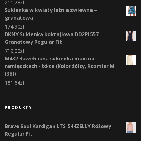
211,78
zł
Sukienka w kwiaty letnia zwiewna –
granatowa
174,90
zł
DKNY Sukienka koktajlowa DD2E1557
Granatowy Regular Fit
719,00
zł
M432 Bawełniana sukienka maxi na
ramiączkach - żółta (Kolor żółty, Rozmiar M
(38))
181,64
zł
PRODUKTY
Brave Soul Kardigan LTS-544ZELLY Różowy
Regular Fit