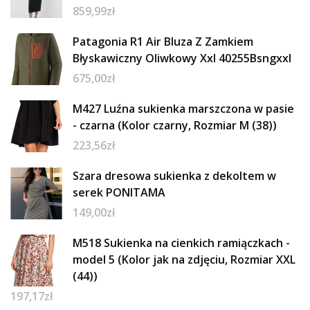
859,99
zł
Patagonia R1 Air Bluza Z Zamkiem
Błyskawiczny Oliwkowy Xxl 40255Bsngxxl
675,00
zł
M427 Luźna sukienka marszczona w pasie
- czarna (Kolor czarny, Rozmiar M (38))
223,56
zł
Szara dresowa sukienka z dekoltem w
serek PONITAMA
149,00
zł
M518 Sukienka na cienkich ramiączkach -
model 5 (Kolor jak na zdjęciu, Rozmiar XXL
(44))
197,17
zł