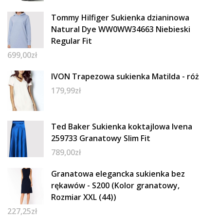
Tommy Hilfiger Sukienka dzianinowa
Natural Dye WW0WW34663 Niebieski
Regular Fit
699,00
zł
IVON Trapezowa sukienka Matilda - róż
179,99
zł
Ted Baker Sukienka koktajlowa Ivena
259733 Granatowy Slim Fit
789,00
zł
Granatowa elegancka sukienka bez
rękawów - S200 (Kolor granatowy,
Rozmiar XXL (44))
227,25
zł