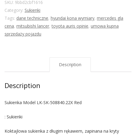
SKU:
9bbd2cbf1616
Category:
Sukienki
Tags:
dane techniczne
,
hyundai kona wymiary
,
mercedes gla
cena
,
mitsubishi lancer
,
toyota auris opinie
,
umowa kupna
sprzedaży pojazdu
Description
Description
Sukienka Model LK-SK-508840.22X Red
: Sukienki
Koktajlowa sukienka z długim rękawem, zapinana na kryty