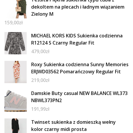
dekoltem na plecach i ładnym wiązaniem
Zielony M
159,00
zł
MICHAEL KORS KIDS Sukienka codzienna
R12124 S Czarny Regular Fit
479,00
zł
Roxy Sukienka codzienna Sunny Memories
ERJWD03562 Pomarańczowy Regular Fit
219,00
zł
Damskie Buty casual NEW BALANCE WL373
NBWL373PN2
191,99
zł
Twinset sukienka z domieszką wełny
kolor czarny midi prosta