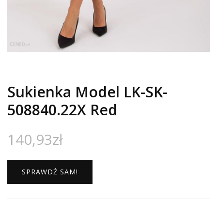
Sukienka Model LK-SK-
508840.22X Red
140,93
zł
SPRAWDŹ SAM!