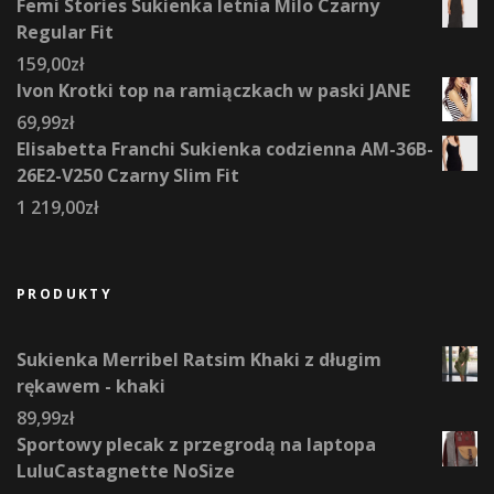
Femi Stories Sukienka letnia Milo Czarny
Regular Fit
159,00
zł
Ivon Krotki top na ramiączkach w paski JANE
69,99
zł
Elisabetta Franchi Sukienka codzienna AM-36B-
26E2-V250 Czarny Slim Fit
1 219,00
zł
PRODUKTY
Sukienka Merribel Ratsim Khaki z długim
rękawem - khaki
89,99
zł
Sportowy plecak z przegrodą na laptopa
LuluCastagnette NoSize