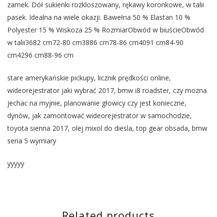
zamek. Dół sukienki rozkloszowany, rękawy koronkowe, w talii
pasek. Idealna na wiele okazji. Bawełna 50 % Elastan 10 %
Polyester 15 % Wiskoza 25 % RozmiarObwód w biuścieObwód
w talii3682 cm72-80 cm3886 cm78-86 cm4091 cm84-90
cm4296 cm88-96 cm
stare amerykańskie pickupy, licznik prędkości online,
wideorejestrator jaki wybrać 2017, bmw i8 roadster, czy mozna
jechac na myjnie, planowanie głowicy czy jest konieczne,
dynów, jak zamontować wideorejestrator w samochodzie,
toyota sienna 2017, olej mixol do diesla, top gear obsada, bmw
seria 5 wymiary
yyyyy
Related products