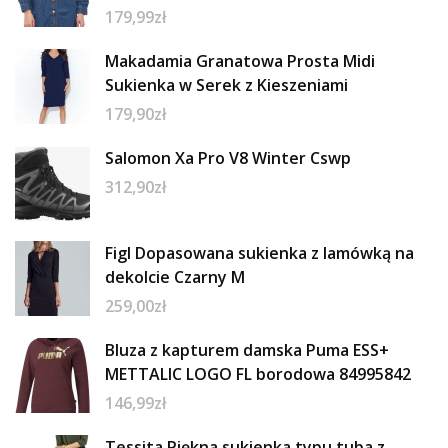
179,99
zł
Makadamia Granatowa Prosta Midi
Sukienka w Serek z Kieszeniami
179,90
zł
Salomon Xa Pro V8 Winter Cswp
312,90
zł
Figl Dopasowana sukienka z lamówką na
dekolcie Czarny M
259,00
zł
Bluza z kapturem damska Puma ESS+
METTALIC LOGO FL borodowa 84995842
146,99
zł
Tessita Piękna sukienka typu tuba z