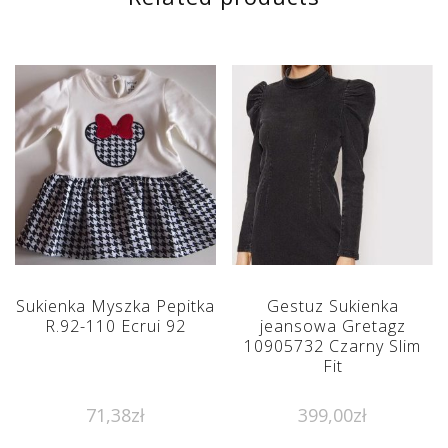
Sukienka Myszka Pepitka
Gestuz Sukienka
R.92-110 Ecrui 92
jeansowa Gretagz
10905732 Czarny Slim
Fit
71,38
zł
399,00
zł