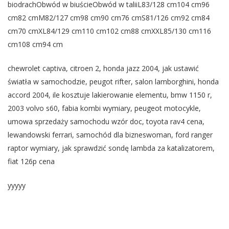
biodrachObwód w biuścieObwód w taliiL83/128 cm104 cm96
cm82 cmM82/127 cm98 cm90 cm76 cmS81/126 cm92 cm84
cm70 cmXL84/129 cm110 cm102 cm88 cmXXL85/130 cm116
cm108 cm94 cm
chewrolet captiva, citroen 2, honda jazz 2004, jak ustawić
światła w samochodzie, peugot rifter, salon lamborghini, honda
accord 2004, ile kosztuje lakierowanie elementu, bmw 1150 r,
2003 volvo s60, fabia kombi wymiary, peugeot motocykle,
umowa sprzedaży samochodu wzór doc, toyota rav4 cena,
lewandowski ferrari, samochód dla bizneswoman, ford ranger
raptor wymiary, jak sprawdzić sondę lambda za katalizatorem,
fiat 126p cena
yyyyy