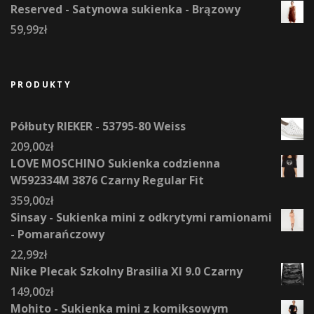
Reserved - Satynowa sukienka - Brązowy
59,99
zł
PRODUKTY
Półbuty RIEKER - 53795-80 Weiss
209,00
zł
LOVE MOSCHINO Sukienka codzienna
W592334M 3876 Czarny Regular Fit
359,00
zł
Sinsay - Sukienka mini z odkrytymi ramionami
- Pomarańczowy
22,99
zł
Nike Plecak Szkolny Brasilia Xl 9.0 Czarny
149,00
zł
Mohito - Sukienka mini z komiksowym