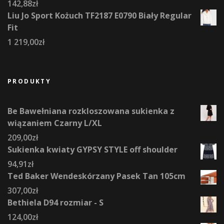
142,88
zł
Liu Jo Sport Kożuch TF2187 E0790 Biały Regular
Fit
1 219,00
zł
PRODUKTY
Be Bawełniana rozkloszowana sukienka z
wiązaniem Czarny L/XL
209,00
zł
Sukienka kwiaty GYPSY STYLE off shoulder
94,91
zł
Ted Baker Wendeskórzany Pasek Tan 105cm
307,00
zł
Bethiela D94 rozmiar - S
124,00
zł