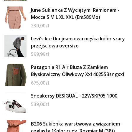
June Sukienka Z Wyciętymi Ramionami-
Mocca S M L XL XXL (Em589Mo)
230,00
zł
Levi's kurtka jeansowa męska kolor szary
przejściowa oversize
599,99
zł
Patagonia R1 Air Bluza Z Zamkiem
Błyskawiczny Oliwkowy Xxl 40255Bsngxxl
675,00
zł
Sneakersy DESIGUAL - 22WSKP05 1000
539,00
zł
B206 Sukienka warstwowa z wiązaniem -
ceglasta (Kolor rudy, Rozmiar M (38))