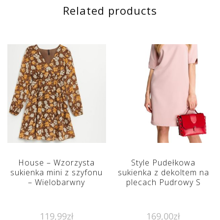
Related products
House – Wzorzysta
Style Pudełkowa
sukienka mini z szyfonu
sukienka z dekoltem na
– Wielobarwny
plecach Pudrowy S
119,99
zł
169,00
zł