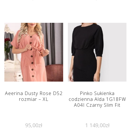
Aeerina Dusty Rose D52
Pinko Sukienka
rozmiar – XL
codzienna Alda 1G18FW
A04I Czarny Slim Fit
95,00
zł
1 149,00
zł