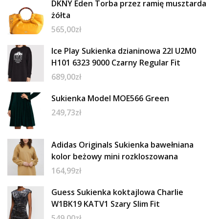
DKNY Eden Torba przez ramię musztarda
żółta
565,00
zł
Ice Play Sukienka dzianinowa 22I U2M0
H101 6323 9000 Czarny Regular Fit
689,00
zł
Sukienka Model MOE566 Green
249,73
zł
Adidas Originals Sukienka bawełniana
kolor beżowy mini rozkloszowana
164,99
zł
Guess Sukienka koktajlowa Charlie
W1BK19 KATV1 Szary Slim Fit
549,00
zł