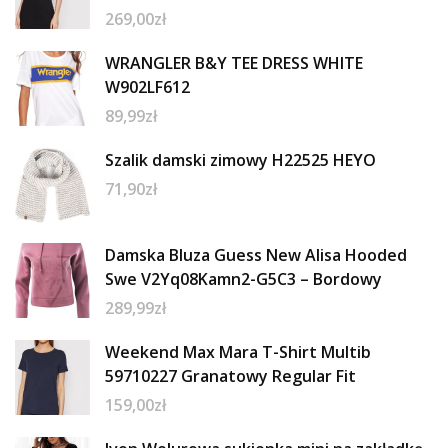
269,00
zł
WRANGLER B&Y TEE DRESS WHITE
W902LF612
89,99
zł
Szalik damski zimowy H22525 HEYO
71,90
zł
Damska Bluza Guess New Alisa Hooded
Swe V2Yq08Kamn2-G5C3 – Bordowy
289,99
zł
Weekend Max Mara T-Shirt Multib
59710227 Granatowy Regular Fit
159,00
zł