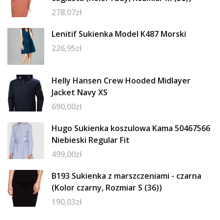
278,07
zł
Lenitif Sukienka Model K487 Morski
226,95
zł
Helly Hansen Crew Hooded Midlayer
Jacket Navy XS
690,00
zł
Hugo Sukienka koszulowa Kama 50467566
Niebieski Regular Fit
499,00
zł
B193 Sukienka z marszczeniami - czarna
(Kolor czarny, Rozmiar S (36))
190,03
zł