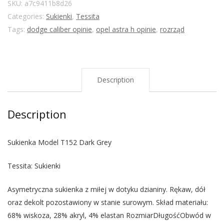
SKU:
a7c9411b8d26
Categories:
Sukienki
,
Tessita
Tags:
dodge caliber opinie
,
opel astra h opinie
,
rozrząd
Description
Description
Sukienka Model T152 Dark Grey
Tessita: Sukienki
Asymetryczna sukienka z miłej w dotyku dzianiny. Rękaw, dół
oraz dekolt pozostawiony w stanie surowym. Skład materiału:
68% wiskoza, 28% akryl, 4% elastan RozmiarDługośćObwód w