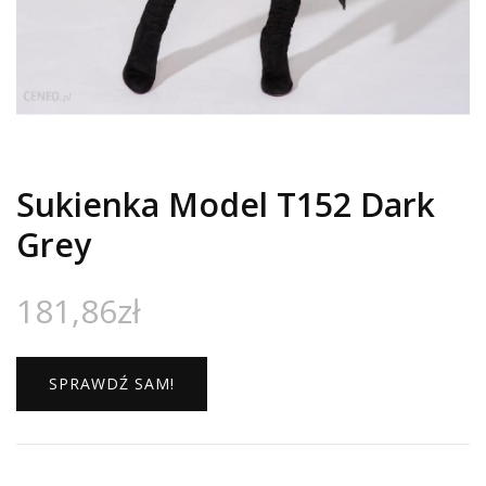
Sukienka Model T152 Dark
Grey
181,86
zł
SPRAWDŹ SAM!