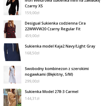
Ivon Welurowa sukienka mini na zakładkę
Czarny XS
159,00
zł
Desigual Sukienka codzienna Cira
22WWVW20 Czarny Regular Fit
459,00
zł
Sukienka model Kaja2 Navy/Light Gray
168,50
zł
Swobodny kombinezon z szerokimi
nogawkami (Błękitny, S/M)
299,00
zł
Sukienka Model 278-3 Carmel
144,31
zł