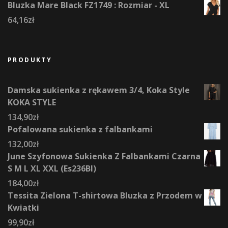
Bluzka Mare Black FZ1749 : Rozmiar - XL
64,16
zł
PRODUKTY
Damska sukienka z rękawem 3/4, Koka Style
KOKA STYLE
134,90
zł
Pofalowana sukienka z falbankami
132,00
zł
June Szyfonowa Sukienka Z Falbankami Czarna
S M L XL XXL (Es236Bl)
184,00
zł
Tessita Zielona T-shirtowa Bluzka z Przodem w
Kwiatki
99,90
zł