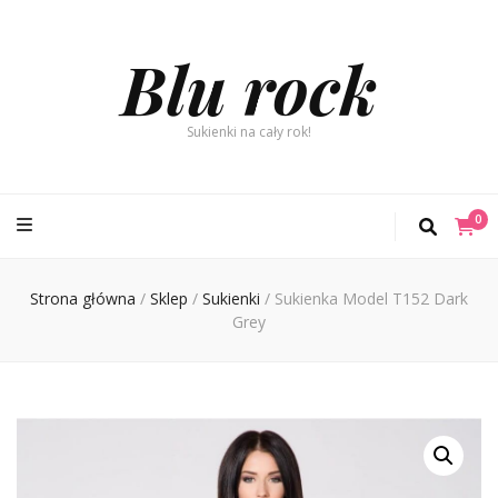
Blu rock
Sukienki na cały rok!
0
Strona główna
/
Sklep
/
Sukienki
/
Sukienka Model T152 Dark
Grey