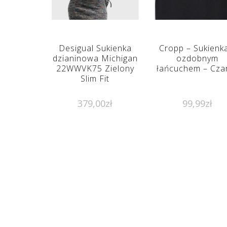
Desigual Sukienka
Cropp – Sukienk
dzianinowa Michigan
ozdobnym
22WWVK75 Zielony
łańcuchem – Cza
Slim Fit
379,00
zł
99,99
zł