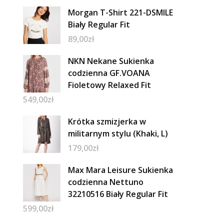
Morgan T-Shirt 221-DSMILE
Biały Regular Fit
89,00
zł
NKN Nekane Sukienka
codzienna GF.VOANA
Fioletowy Relaxed Fit
549,00
zł
Krótka szmizjerka w
militarnym stylu (Khaki, L)
179,00
zł
Max Mara Leisure Sukienka
codzienna Nettuno
32210516 Biały Regular Fit
599,00
zł