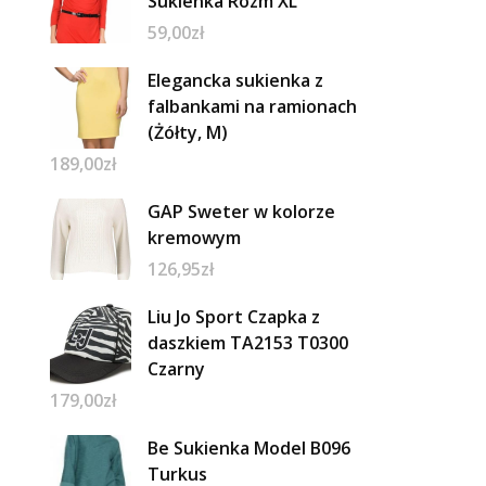
Sukienka Rozm XL
59,00
zł
Elegancka sukienka z
falbankami na ramionach
(Żółty, M)
189,00
zł
GAP Sweter w kolorze
kremowym
126,95
zł
Liu Jo Sport Czapka z
daszkiem TA2153 T0300
Czarny
179,00
zł
Be Sukienka Model B096
Turkus