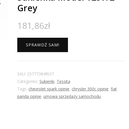
Grey
181,86
zł
SPRAWDŹ SAM!
SKU:
25777384f637
Categories:
Sukienki
,
Tessita
Tags:
chevrolet spark opinie
,
chrysler 300c opinie
,
fiat
panda opinie
,
umowa sprzedazy samochodu