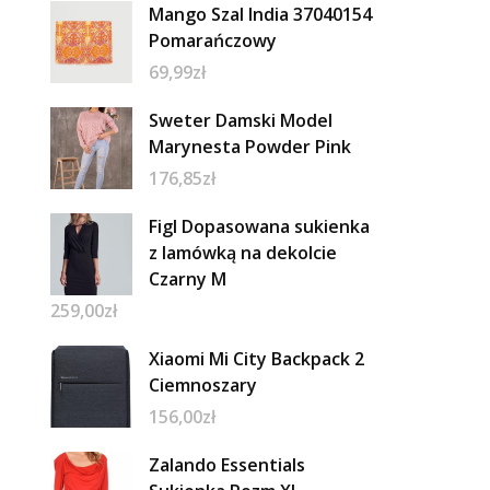
Mango Szal India 37040154
Pomarańczowy
69,99
zł
Sweter Damski Model
Marynesta Powder Pink
176,85
zł
Figl Dopasowana sukienka
z lamówką na dekolcie
Czarny M
259,00
zł
Xiaomi Mi City Backpack 2
Ciemnoszary
156,00
zł
Zalando Essentials