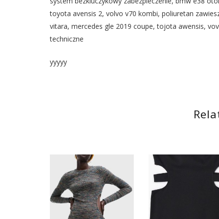
system bezkluczykowy zabezpieczenie, bmw e38 o
toyota avensis 2, volvo v70 kombi, poliuretan zawies
vitara, mercedes gle 2019 coupe, tojota awensis, vovl
techniczne
yyyyy
Rela