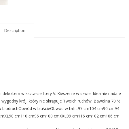
Description
dekoltem w kształcie litery V. Kieszenie w szwie. Idealnie nadaje
dzo wygodny krój, który nie skrępuje Twoich ruchów. Bawełna 70 %
w biodrachObwód w biuścieObwód w taliiL97 cm104 cm90 cm94
cmXL98 cm110 cm96 cm100 cmXXL99 cm116 cm102 cm106 cm