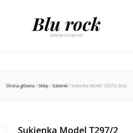
Blu rock
Sukienki na cały rok!
Strona główna
/
Sklep
/
Sukienki
/
Sukienka Model T297/2 Grey
Sukienka Model T297/2