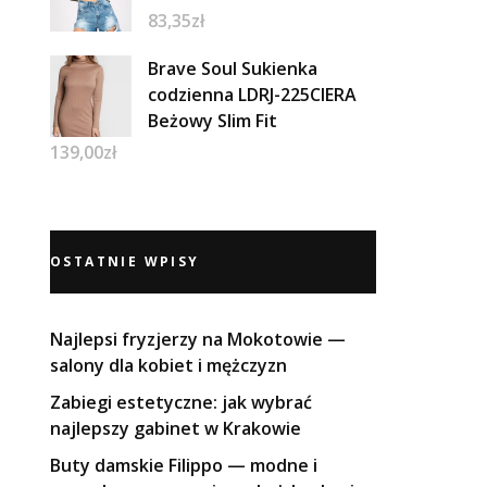
83,35
zł
Brave Soul Sukienka
codzienna LDRJ-225CIERA
Beżowy Slim Fit
139,00
zł
OSTATNIE WPISY
Najlepsi fryzjerzy na Mokotowie —
salony dla kobiet i mężczyzn
Zabiegi estetyczne: jak wybrać
najlepszy gabinet w Krakowie
Buty damskie Filippo — modne i