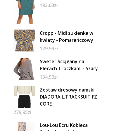
193,63
zł
Cropp - Midi sukienka w
kwiaty - Pomarańczowy
129,99
zł
Sweter Ściągany na
Plecach Troczkami - Szary
134,90
zł
Zestaw dresowy damski
DIADORA L.TRACKSUIT FZ
CORE
279,95
zł
Lou-Lou Ecru Kobieca