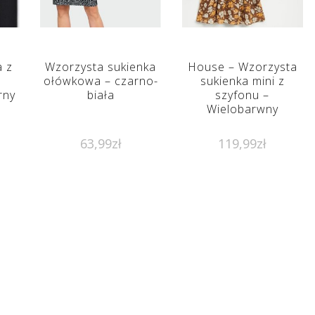
a z
Wzorzysta sukienka
House – Wzorzysta
ołówkowa – czarno-
sukienka mini z
rny
biała
szyfonu –
Wielobarwny
63,99
zł
119,99
zł