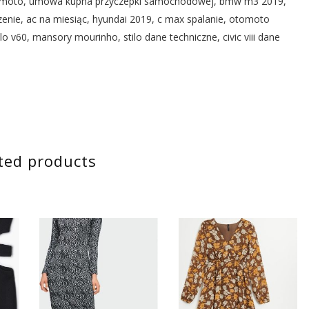
tomoto, umowa kupna przyczepki samochodowej, bmw m3 2019,
zenie, ac na miesiąc, hyundai 2019, c max spalanie, otomoto
o v60, mansory mourinho, stilo dane techniczne, civic viii dane
ted products