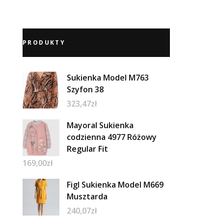
PRODUKTY
Sukienka Model M763
Szyfon 38
323,47
zł
Mayoral Sukienka
codzienna 4977 Różowy
Regular Fit
169,00
zł
Figl Sukienka Model M669
Musztarda
240,07
zł