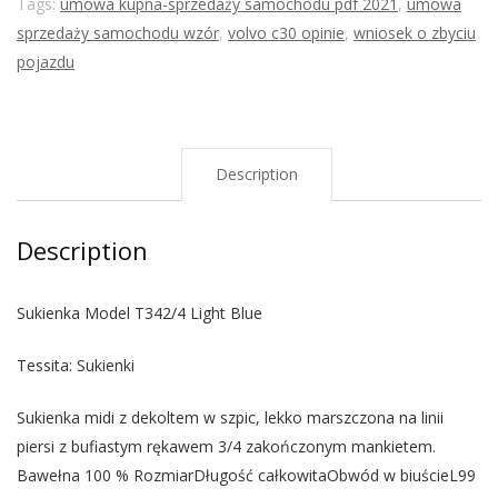
Tags:
umowa kupna-sprzedaży samochodu pdf 2021
,
umowa
sprzedaży samochodu wzór
,
volvo c30 opinie
,
wniosek o zbyciu
pojazdu
Description
Description
Sukienka Model T342/4 Light Blue
Tessita: Sukienki
Sukienka midi z dekoltem w szpic, lekko marszczona na linii
piersi z bufiastym rękawem 3/4 zakończonym mankietem.
Bawełna 100 % RozmiarDługość całkowitaObwód w biuścieL99