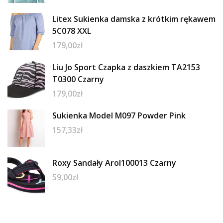
Litex Sukienka damska z krótkim rękawem
5C078 XXL
179,00
zł
Liu Jo Sport Czapka z daszkiem TA2153
T0300 Czarny
179,00
zł
Sukienka Model M097 Powder Pink
157,33
zł
Roxy Sandały Arol100013 Czarny
59,00
zł