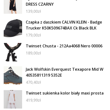
DRESS CZARNY
139,00
zł
Czapka z daszkiem CALVIN KLEIN - Badge
Trucker K50K509674BAX Ck Black BLK
179,00
zł
Twinset Chusta - 212Aa4068 Nero 00006
189,00
zł
Jack Wolfskin Everquest Texapore Mid W
40535811319 5352E
470,40
zł
Twinset sukienka kolor biały maxi prosta
419,99
zł