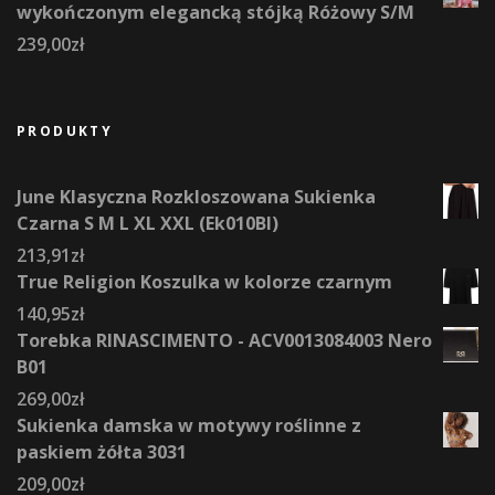
wykończonym elegancką stójką Różowy S/M
239,00
zł
PRODUKTY
June Klasyczna Rozkloszowana Sukienka
Czarna S M L XL XXL (Ek010Bl)
213,91
zł
True Religion Koszulka w kolorze czarnym
140,95
zł
Torebka RINASCIMENTO - ACV0013084003 Nero
B01
269,00
zł
Sukienka damska w motywy roślinne z
paskiem żółta 3031
209,00
zł