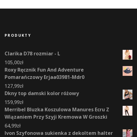
PRODUKTY
Clarika D78 rozmiar - L
105,00
zł
Roxy Ręcznik Fun And Adventure
Pomarańczowy Erjaa03981-Mdr0
127,99
zł
Dkny top damski kolor różowy
159,99
zł
Merribel Bluzka Koszulowa Manures Ecru Z
Wiązaniem Przy Szyji Kremowa W Groszki
64,99
zł
Ivon Szyfonowa sukienka z dekoltem halter