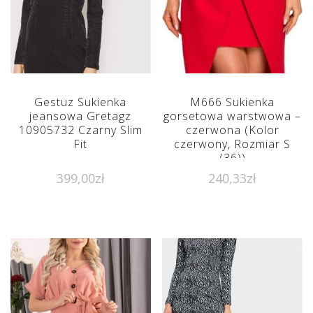
Gestuz Sukienka
M666 Sukienka
jeansowa Gretagz
gorsetowa warstwowa –
10905732 Czarny Slim
czerwona (Kolor
Fit
czerwony, Rozmiar S
(36))
399,00
zł
240,33
zł