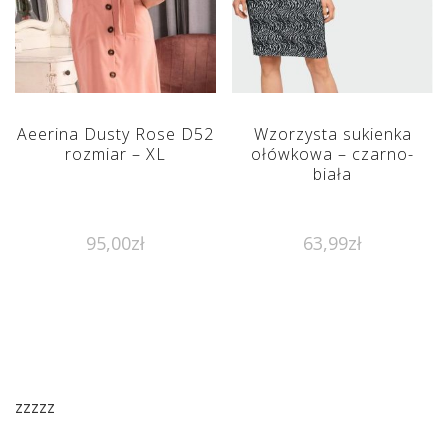
Aeerina Dusty Rose D52
Wzorzysta sukienka
rozmiar – XL
ołówkowa – czarno-
biała
95,00
zł
63,99
zł
zzzzz