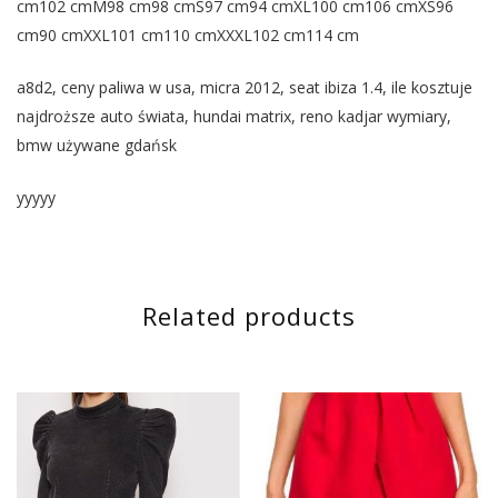
cm102 cmM98 cm98 cmS97 cm94 cmXL100 cm106 cmXS96
cm90 cmXXL101 cm110 cmXXXL102 cm114 cm
a8d2, ceny paliwa w usa, micra 2012, seat ibiza 1.4, ile kosztuje
najdroższe auto świata, hundai matrix, reno kadjar wymiary,
bmw używane gdańsk
yyyyy
Related products