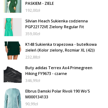
PASKIEM - ZIELE
192,00
zł
Silvian Heach Sukienka codzienna
PGP22172VE Zielony Regular Fit
359,00
zł
K148 Sukienka trapezowa - butelkowa
zieleń (Kolor zielony, Rozmiar XL (42))
232,88
zł
Buty adidas Terrex Ax4 Primegreen
Hiking FY9673 - czarne
346,99
zł
Elbrus Damski Polar Rivoli 190 Wo'S
M000134133
90,99
zł