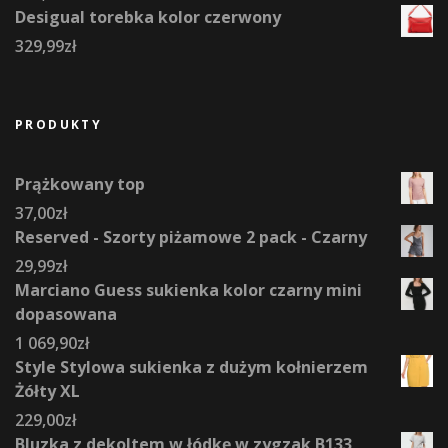
Desigual torebka kolor czerwony
329,99
zł
PRODUKTY
Prążkowany top
37,00
zł
Reserved - Szorty piżamowe 2 pack - Czarny
29,99
zł
Marciano Guess sukienka kolor czarny mini
dopasowana
1 069,90
zł
Style Stylowa sukienka z dużym kołnierzem
Żółty XL
229,00
zł
Bluzka z dekoltem w łódkę w zygzak B133