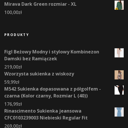
Mirava Dark Green rozmiar - XL
100,00
zł
PRODUKTY
Figl Beżowy Modny i stylowy Kombinezon
Damski bez Ramiączek
219,00
zł
Wzorzysta sukienka z wiskozy
59,99
zł
M542 Sukienka dopasowana z półgolfem -
czarna (Kolor czarny, Rozmiar L (40))
176,99
zł
Rinascimento Sukienka jeansowa
CFC0103239003 Niebieski Regular Fit
269,00
zł