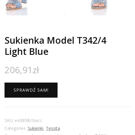
Sukienka Model T342/4
Light Blue
206,91
zł
SPRAWDŹ SAM!
SKU:
e438fdb1becc
Categories:
Sukienki
,
Tessita