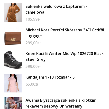
Sukienka welurowa z kapturem -
camelowa
105,99
zł
Michael Kors Portfel Skórzany 34F1Gcdf8L
Luggage
299,00
zł
Keen Kaci Iii Winter Mid Wp 1026720 Black
Steel Grey
599,00
zł
Kandajam 1713 rozmiar - S
65,00
zł
Awama Błyszcząca sukienka z krótkim
rękawem Beżowy Uniwersalny