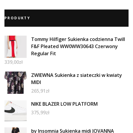
PRODUKTY
Tommy Hilfiger Sukienka codzienna Twill
F&F Pleated WW0WW30643 Czerwony
Regular Fit
339,00
zł
ZWIEWNA Sukienka z siateczki w kwiaty
MIDI
265,91
zł
NIKE BLAZER LOW PLATFORM
375,99
zł
by Insomnia Sukienka midi JOVANNA