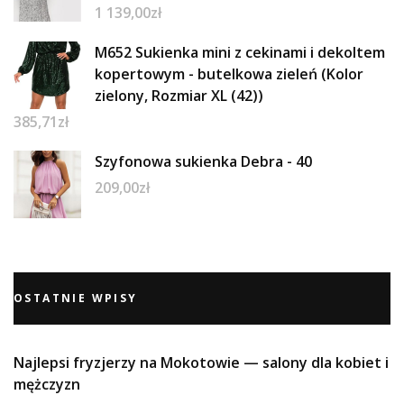
1 139,00
zł
M652 Sukienka mini z cekinami i dekoltem
kopertowym - butelkowa zieleń (Kolor
zielony, Rozmiar XL (42))
385,71
zł
Szyfonowa sukienka Debra - 40
209,00
zł
OSTATNIE WPISY
Najlepsi fryzjerzy na Mokotowie — salony dla kobiet i
mężczyzn