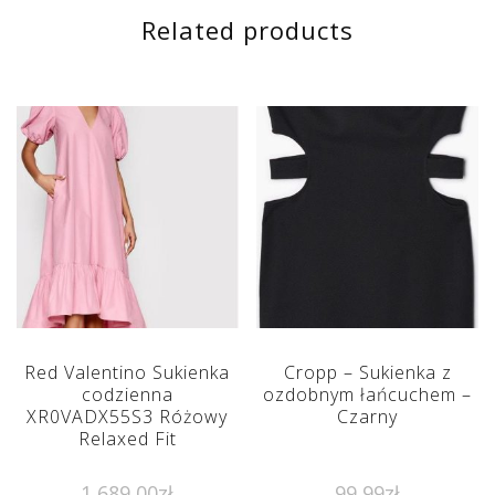
Related products
Red Valentino Sukienka
Cropp – Sukienka z
codzienna
ozdobnym łańcuchem –
XR0VADX55S3 Różowy
Czarny
Relaxed Fit
1 689,00
zł
99,99
zł