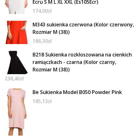
Ecru S M L XL XXL (Es105Ecr)
174,00
zł
M343 sukienka czerwona (Kolor czerwony,
Rozmiar M (38))
186,30
zł
B218 Sukienka rozkloszowana na cienkich
ramiączkach - czarna (Kolor czarny,
Rozmiar M (38))
238,46
zł
Be Sukienka Model B050 Powder Pink
185,13
zł