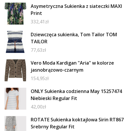
Asymetryczna Sukienka z siateczki MAXI
Print
332,41
zł
Dziewczęca sukienka, Tom Tailor TOM
TAILOR
77,63
zł
Vero Moda Kardigan "Aria" w kolorze
jasnobrązowo-czarnym
154,95
zł
ONLY Sukienka codzienna May 15257474
Niebieski Regular Fit
42,00
zł
ROTATE Sukienka koktajlowa Sirin RT867
Srebrny Regular Fit