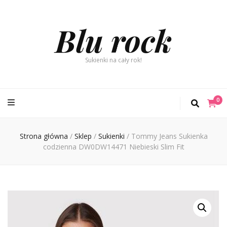
Blu rock
Sukienki na cały rok!
0
Strona główna
/
Sklep
/
Sukienki
/
Tommy Jeans Sukienka
codzienna DW0DW14471 Niebieski Slim Fit