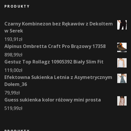
PRODUKTY
Czarny Kombinezon bez Rękawów z Dekoltem
w Serek
193,91
zł
Alpinus Ombretta Craft Pro Brązowy 17358
898,99
zł
Gestuz Top Rollagz 10905392 Biały Slim Fit
119,00
zł
Efektowna Sukienka Letnia z Asymetrycznym
Dołem_36
79,99
zł
Guess sukienka kolor różowy mini prosta
519,99
zł