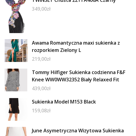
349,00
zł
Awama Romantyczna maxi sukienka z
rozporkiem Zielony L
219,00
zł
Tommy Hilfiger Sukienka codzienna F&F
Knee WW0WW32352 Biały Relaxed Fit
439,00
zł
Sukienka Model M153 Black
159,08
zł
June Asymetryczna Wizytowa Sukienka