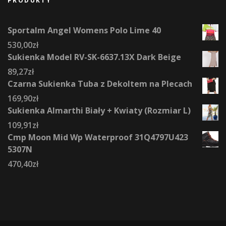
PRODUKTY
Sportalm Angel Womens Polo Lime 40
530,00
zł
Sukienka Model RV-SK-6637.13X Dark Beige
89,27
zł
Czarna Sukienka Tuba z Dekoltem na Plecach
169,90
zł
Sukienka Almarthi Biały + Kwiaty (Rozmiar L)
109,91
zł
Cmp Moon Mid Wp Waterproof 31Q4797U423
5307N
470,40
zł