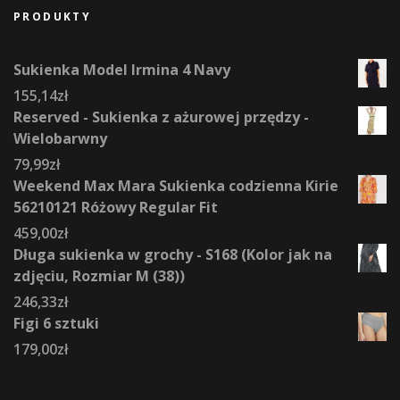
PRODUKTY
Sukienka Model Irmina 4 Navy
155,14
zł
Reserved - Sukienka z ażurowej przędzy -
Wielobarwny
79,99
zł
Weekend Max Mara Sukienka codzienna Kirie
56210121 Różowy Regular Fit
459,00
zł
Długa sukienka w grochy - S168 (Kolor jak na
zdjęciu, Rozmiar M (38))
246,33
zł
Figi 6 sztuki
179,00
zł