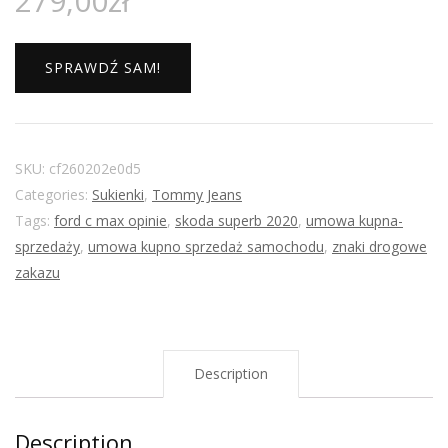
279,00
zł
SPRAWDŹ SAM!
SKU:
cf260202e0d5
Categories:
Sukienki
,
Tommy Jeans
Tags:
ford c max opinie
,
skoda superb 2020
,
umowa kupna-
sprzedaży
,
umowa kupno sprzedaż samochodu
,
znaki drogowe
zakazu
Description
Description