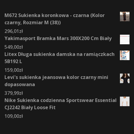
M672 Sukienka koronkowa - czarna (Kolor
czarny, Rozmiar M (38))
296,01
zł
Yakimasport Bramka Mars 300X200 Cm Biały
549,00
zł
Litex Długa sukienka damska na ramiączkach
5B192 L
159,00
zł
Levi's sukienka jeansowa kolor czarny mini
dopasowana
379,99
zł
Nike Sukienka codzienna Sportswear Essential
CJ2242 Biały Loose Fit
109,00
zł