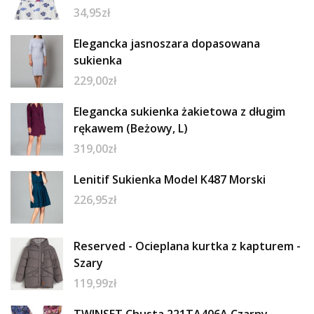
34,95
zł
Elegancka jasnoszara dopasowana
sukienka
229,00
zł
Elegancka sukienka żakietowa z długim
rękawem (Beżowy, L)
319,00
zł
Lenitif Sukienka Model K487 Morski
226,95
zł
Reserved - Ocieplana kurtka z kapturem -
Szary
119,99
zł
TWINSET Chusta 221TA406A Czarny