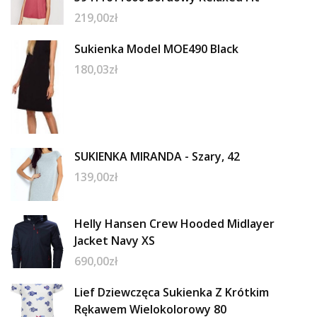
219,00
zł
Sukienka Model MOE490 Black
180,03
zł
SUKIENKA MIRANDA - Szary, 42
139,00
zł
Helly Hansen Crew Hooded Midlayer
Jacket Navy XS
690,00
zł
Lief Dziewczęca Sukienka Z Krótkim
Rękawem Wielokolorowy 80