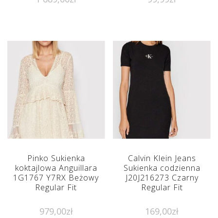
Pinko Sukienka
Calvin Klein Jeans
koktajlowa Anguillara
Sukienka codzienna
1G1767 Y7RX Beżowy
J20J216273 Czarny
Regular Fit
Regular Fit
979,00
zł
169,00
zł