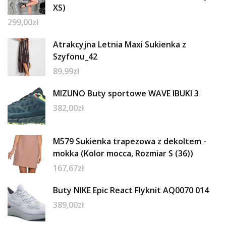
XS)
299,00
zł
Atrakcyjna Letnia Maxi Sukienka z
Szyfonu_42
89,99
zł
MIZUNO Buty sportowe WAVE IBUKI 3
382,00
zł
M579 Sukienka trapezowa z dekoltem -
mokka (Kolor mocca, Rozmiar S (36))
167,67
zł
Buty NIKE Epic React Flyknit AQ0070 014
389,00
zł