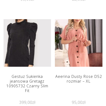
Gestuz Sukienka
Aeerina Dusty Rose D52
jeansowa Gretagz
rozmiar – XL
10905732 Czarny Slim
Fit
399,00
zł
95,00
zł