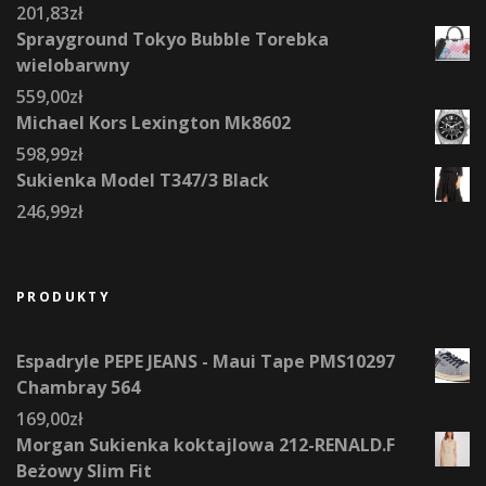
201,83
zł
Sprayground Tokyo Bubble Torebka
wielobarwny
559,00
zł
Michael Kors Lexington Mk8602
598,99
zł
Sukienka Model T347/3 Black
246,99
zł
PRODUKTY
Espadryle PEPE JEANS - Maui Tape PMS10297
Chambray 564
169,00
zł
Morgan Sukienka koktajlowa 212-RENALD.F
Beżowy Slim Fit