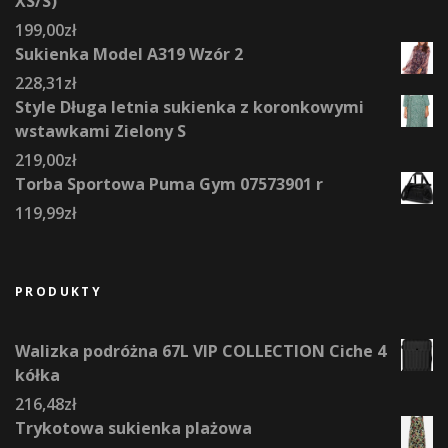
XS/S)
199,00
zł
Sukienka Model A319 Wzór 2
228,31
zł
Style Długa letnia sukienka z koronkowymi
wstawkami Zielony S
219,00
zł
Torba Sportowa Puma Gym 07573901 r
119,99
zł
PRODUKTY
Walizka podróżna 67L VIP COLLECTION Ciche 4
kółka
216,48
zł
Trykotowa sukienka plażowa