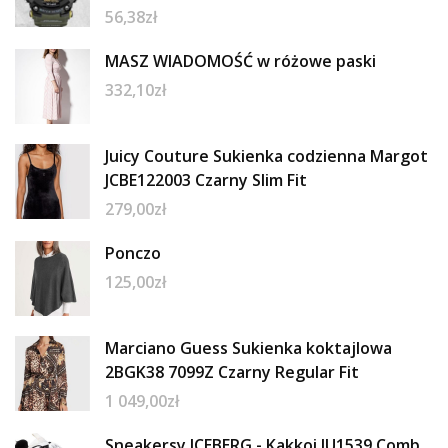
56,38
zł
MASZ WIADOMOŚĆ w różowe paski
332,10
zł
Juicy Couture Sukienka codzienna Margot
JCBE122003 Czarny Slim Fit
279,00
zł
Ponczo
125,00
zł
Marciano Guess Sukienka koktajlowa
2BGK38 7099Z Czarny Regular Fit
1 049,00
zł
Sneakersy ICEBERG - Kakkoi IU1539 Comb