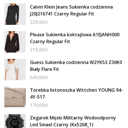
Calvin Klein Jeans Sukienka codzienna
J20J216741 Czarny Regular Fit
229,00
zł
Please Sukienka koktajlowa A1EJANH000
Czarny Regular Fit
219,00
zł
Guess Sukienka codzienna W2YK53 Z30K0
Biały Flare Fit
649,00
zł
Torebka listonoszka Wittchen YOUNG 94-
4Y-517
179,00
zł
Zegarek Męski Militarny Wodoodporny
Led Smael Czarny (Kx5268_1)