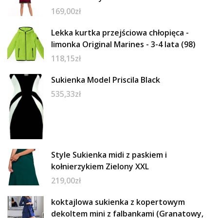
169,00
zł
Lekka kurtka przejściowa chłopięca -
limonka Original Marines - 3-4 lata (98)
118,15
zł
Sukienka Model Priscila Black
535,33
zł
Style Sukienka midi z paskiem i
kołnierzykiem Zielony XXL
219,00
zł
koktajlowa sukienka z kopertowym
dekoltem mini z falbankami (Granatowy,