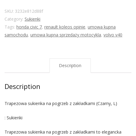
SKU:
3232e812d88f
Category:
Sukienki
Tags:
honda civic 7
,
renault koleos opinie
,
umowa kupna
samochodu
,
umowa kupna sprzedaży motocykla
,
volvo v40
Description
Description
Trapezowa sukienka na pogrzeb z zakładkami (Czarny, L)
: Sukienki
Trapezowa sukienka na pogrzeb z zakładkami to elegancka