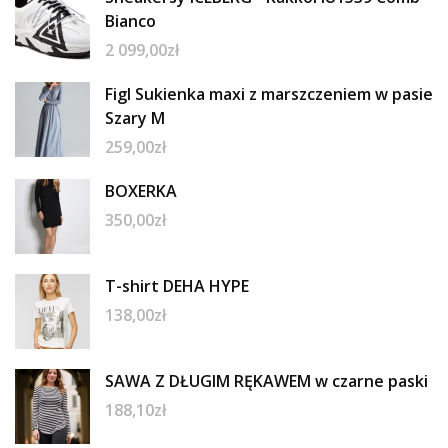
Bianco
2 099,00
zł
Figl Sukienka maxi z marszczeniem w pasie
Szary M
259,00
zł
BOXERKA
350,00
zł
T-shirt DEHA HYPE
138,00
zł
SAWA Z DŁUGIM RĘKAWEM w czarne paski
188,10
zł