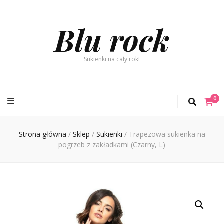
Blu rock
Sukienki na cały rok!
0
Strona główna
/
Sklep
/
Sukienki
/
Trapezowa sukienka na
pogrzeb z zakładkami (Czarny, L)