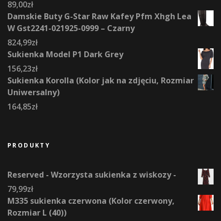
89,00
zł
Damskie Buty G-Star Raw Kafey Pfm Xhgh Lea
W Gst2241-021925-0999 – Czarny
824,99
zł
Sukienka Model P1 Dark Grey
156,23
zł
Sukienka Korolla (Kolor jak na zdjęciu, Rozmiar
Uniwersalny)
164,85
zł
PRODUKTY
Reserved - Wzorzysta sukienka z wiskozy -
79,99
zł
M335 sukienka czerwona (Kolor czerwony,
Rozmiar L (40))