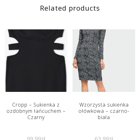
Related products
Cropp – Sukienka z
Wzorzysta sukienka
ozdobnym łańcuchem –
ołówkowa – czarno-
Czarny
biała
99,99
zł
63,99
zł