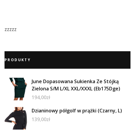
zzzzz
PRODUKTY
June Dopasowana Sukienka Ze Stójką
Zielona S/M L/XL XXL/XXXL (Eb175Dge)
194,00
zł
Dzianinowy półgolf w prążki (Czarny, L)
139,00
zł