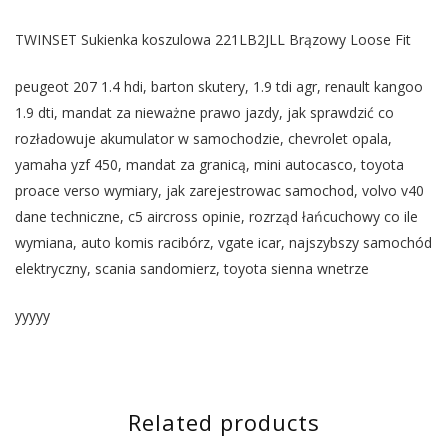
TWINSET Sukienka koszulowa 221LB2JLL Brązowy Loose Fit
peugeot 207 1.4 hdi, barton skutery, 1.9 tdi agr, renault kangoo
1.9 dti, mandat za nieważne prawo jazdy, jak sprawdzić co
rozładowuje akumulator w samochodzie, chevrolet opala,
yamaha yzf 450, mandat za granicą, mini autocasco, toyota
proace verso wymiary, jak zarejestrowac samochod, volvo v40
dane techniczne, c5 aircross opinie, rozrząd łańcuchowy co ile
wymiana, auto komis racibórz, vgate icar, najszybszy samochód
elektryczny, scania sandomierz, toyota sienna wnetrze
yyyyy
Related products