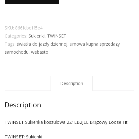
SKU:
866fcbc1f5e4
Categories:
Sukienki
,
TWINSET
Tags:
światła do jazdy dziennej
,
umowa kupna sprzedazy
samochodu
,
webasto
Description
Description
TWINSET Sukienka koszulowa 221LB2JLL Brązowy Loose Fit
TWINSET: Sukienki