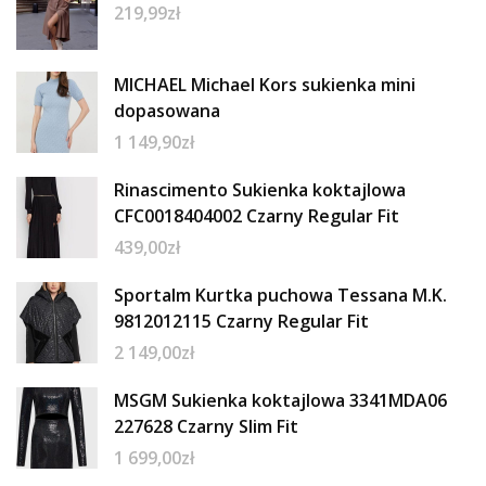
219,99
zł
MICHAEL Michael Kors sukienka mini
dopasowana
1 149,90
zł
Rinascimento Sukienka koktajlowa
CFC0018404002 Czarny Regular Fit
439,00
zł
Sportalm Kurtka puchowa Tessana M.K.
9812012115 Czarny Regular Fit
2 149,00
zł
MSGM Sukienka koktajlowa 3341MDA06
227628 Czarny Slim Fit
1 699,00
zł