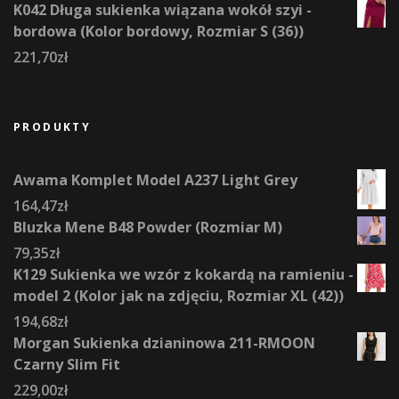
K042 Długa sukienka wiązana wokół szyi -
bordowa (Kolor bordowy, Rozmiar S (36))
221,70
zł
PRODUKTY
Awama Komplet Model A237 Light Grey
164,47
zł
Bluzka Mene B48 Powder (Rozmiar M)
79,35
zł
K129 Sukienka we wzór z kokardą na ramieniu -
model 2 (Kolor jak na zdjęciu, Rozmiar XL (42))
194,68
zł
Morgan Sukienka dzianinowa 211-RMOON
Czarny Slim Fit
229,00
zł