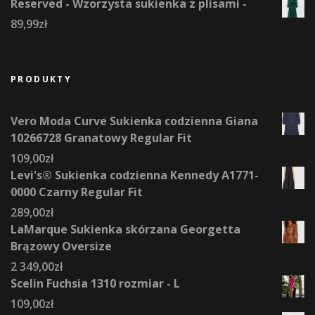
Reserved - Wzorzysta sukienka z plisami -
89,99
zł
PRODUKTY
Vero Moda Curve Sukienka codzienna Giana
10266728 Granatowy Regular Fit
109,00
zł
Levi's® Sukienka codzienna Kennedy A1771-
0000 Czarny Regular Fit
289,00
zł
LaMarque Sukienka skórzana Georgetta
Brązowy Oversize
2 349,00
zł
Scelin Fuchsia 1310 rozmiar - L
109,00
zł