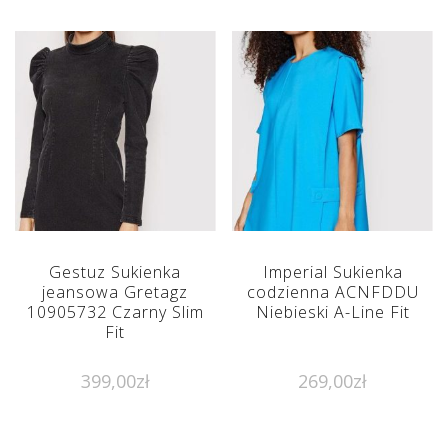
Gestuz Sukienka
Imperial Sukienka
jeansowa Gretagz
codzienna ACNFDDU
10905732 Czarny Slim
Niebieski A-Line Fit
Fit
399,00
zł
269,00
zł