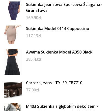
Sukienka Jeansowa Sportowa Ściągana -
Granatowa
169,90
zł
Sukienka Model 0114 Cappuccino
117,13
zł
Awama Sukienka Model A358 Black
285,43
zł
Carrera Jeans - TYLER-CB7710
77,00
zł
M403 Sukienka z głębokim dekoltem -