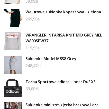
59,99
zł
Welurowa sukienka kopertowa - zielona
269,90
zł
WRANGLER INTARISA KNIT MID GREY MEL
W800SPW37
119,99
zł
Sukienka Model M838 Grey
248,47
zł
Torba Sportowa adidas Linear Duf XS
69,00
zł
Sukienka midi szmizjerka brązowa Lora