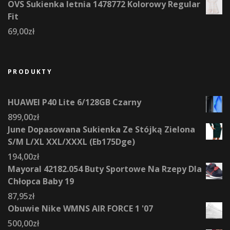
OVS Sukienka letnia 1478772 Kolorowy Regular
Fit
69,00
zł
PRODUKTY
HUAWEI P40 Lite 6/128GB Czarny
899,00
zł
June Dopasowana Sukienka Ze Stójką Zielona
S/M L/XL XXL/XXXL (Eb175Dge)
194,00
zł
Mayoral 42182.054 Buty Sportowe Na Rzepy Dla
Chłopca Baby 19
87,95
zł
Obuwie Nike WMNS AIR FORCE 1 '07
500,00
zł