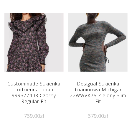
Custommade Sukienka
Desigual Sukienka
codzienna Linah
dzianinowa Michigan
999377408 Czarny
22WWVK75 Zielony Slim
Regular Fit
Fit
739,00
zł
379,00
zł