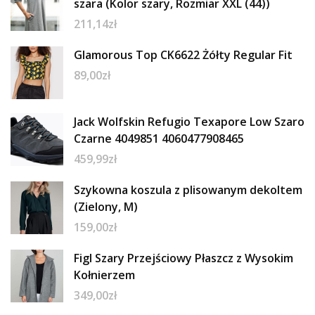
szara (Kolor szary, Rozmiar XXL (44))
211,14
zł
Glamorous Top CK6622 Żółty Regular Fit
89,00
zł
Jack Wolfskin Refugio Texapore Low Szaro
Czarne 4049851 4060477908465
459,99
zł
Szykowna koszula z plisowanym dekoltem
(Zielony, M)
159,00
zł
Figl Szary Przejściowy Płaszcz z Wysokim
Kołnierzem
349,00
zł