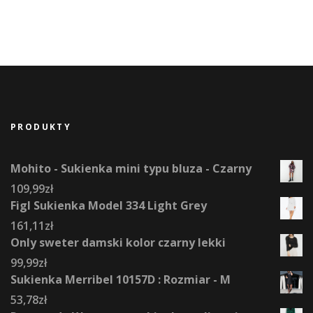
PRODUKTY
Mohito - Sukienka mini typu bluza - Czarny
109,99
zł
Figl Sukienka Model 334 Light Grey
161,11
zł
Only sweter damski kolor czarny lekki
99,99
zł
Sukienka Merribel 10157D : Rozmiar - M
53,78
zł