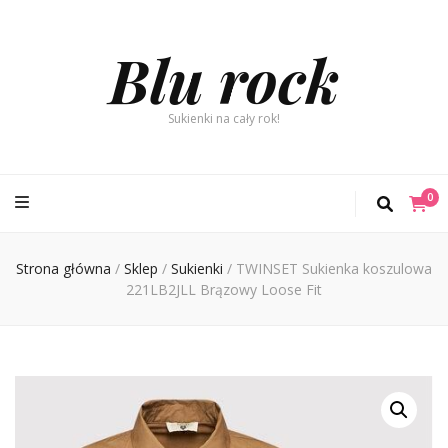
Blu rock
Sukienki na cały rok!
0
Strona główna
/
Sklep
/
Sukienki
/
TWINSET Sukienka koszulowa
221LB2JLL Brązowy Loose Fit