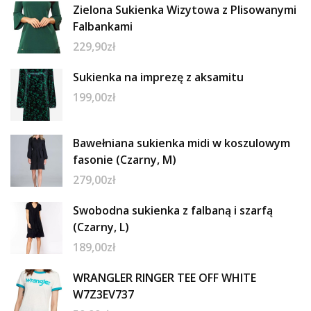
Zielona Sukienka Wizytowa z Plisowanymi
Falbankami
229,90
zł
Sukienka na imprezę z aksamitu
199,00
zł
Bawełniana sukienka midi w koszulowym
fasonie (Czarny, M)
279,00
zł
Swobodna sukienka z falbaną i szarfą
(Czarny, L)
189,00
zł
WRANGLER RINGER TEE OFF WHITE
W7Z3EV737