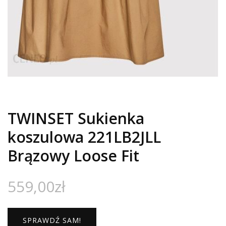
TWINSET Sukienka
koszulowa 221LB2JLL
Brązowy Loose Fit
559,00
zł
SPRAWDŹ SAM!