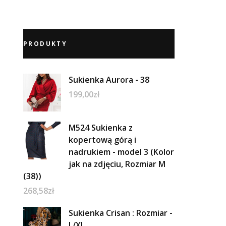
PRODUKTY
Sukienka Aurora - 38
199,00
zł
M524 Sukienka z
kopertową górą i
nadrukiem - model 3 (Kolor
jak na zdjęciu, Rozmiar M
(38))
268,58
zł
Sukienka Crisan : Rozmiar -
L/XL