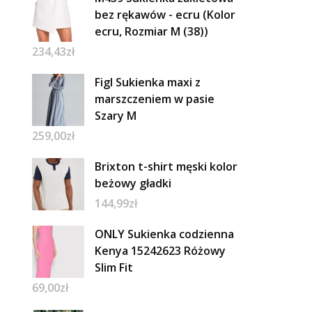
bez rękawów - ecru (Kolor
ecru, Rozmiar M (38))
234,43
zł
Figl Sukienka maxi z
marszczeniem w pasie
Szary M
259,00
zł
Brixton t-shirt męski kolor
beżowy gładki
144,99
zł
ONLY Sukienka codzienna
Kenya 15242623 Różowy
Slim Fit
69,00
zł