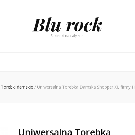
Blu rock
Sukienki na cały rok!
Torebki damskie
/
Uniwersalna Torebka Damska Shopper XL firmy H
Uniwersalna Torebka