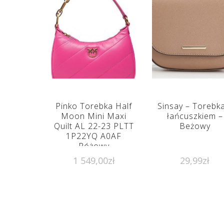
Pinko Torebka Half
Sinsay – Torebka
Moon Mini Maxi
łańcuszkiem –
Quilt AL 22-23 PLTT
Beżowy
1P22YQ A0AF
Różowy
1 549,00
zł
29,99
zł