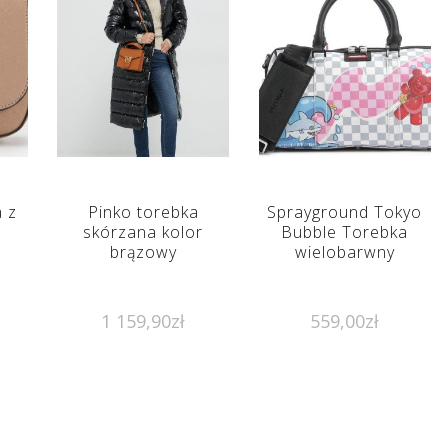
 z
Pinko torebka
Sprayground Tokyo
skórzana kolor
Bubble Torebka
brązowy
wielobarwny
1 159,90
zł
559,00
zł