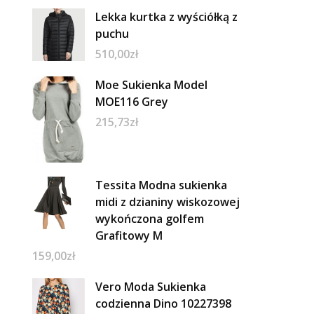
Lekka kurtka z wyściółką z
puchu
510,00
zł
Moe Sukienka Model
MOE116 Grey
215,73
zł
Tessita Modna sukienka
midi z dzianiny wiskozowej
wykończona golfem
Grafitowy M
159,00
zł
Vero Moda Sukienka
codzienna Dino 10227398