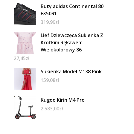
Buty adidas Continental 80
FX5091
319,99
zł
Lief Dziewczęca Sukienka Z
Krótkim Rękawem
Wielokolorowy 86
27,45
zł
Sukienka Model M138 Pink
159,08
zł
Kugoo Kirin M4 Pro
2 583,00
zł