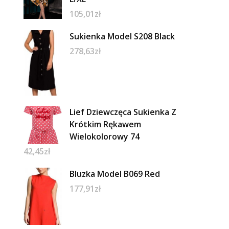
105,01
zł
Sukienka Model S208 Black
278,63
zł
Lief Dziewczęca Sukienka Z
Krótkim Rękawem
Wielokolorowy 74
42,45
zł
Bluzka Model B069 Red
177,91
zł