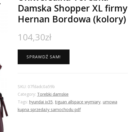
Damska Shopper XL firmy
Hernan Bordowa (kolory)
104,30
zł
SPRAWDŹ SAM!
SKU:
07fdadc0a59b
Category:
Torebki damskie
Tags:
hyundai ix35
,
tiguan allspace wymiary
,
umowa
kupna sprzedaży samochodu pdf