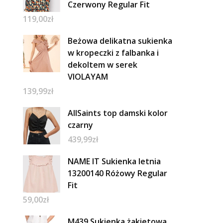
Czerwony Regular Fit
119,00
zł
Beżowa delikatna sukienka
w kropeczki z falbanka i
dekoltem w serek
VIOLAYAM
139,99
zł
AllSaints top damski kolor
czarny
439,99
zł
NAME IT Sukienka letnia
13200140 Różowy Regular
Fit
59,00
zł
M439 Sukienka żakietowa