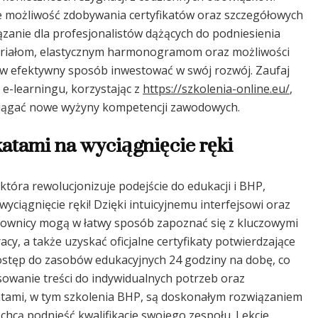
ie możliwość zdobywania certyfikatów oraz szczegółowych
ązanie dla profesjonalistów dążących do podniesienia
ateriałom, elastycznym harmonogramom oraz możliwości
w efektywny sposób inwestować w swój rozwój. Zaufaj
e-learningu, korzystając z
https://szkolenia-online.eu/
,
osiągać nowe wyżyny kompetencji zawodowych.
katami na wyciągnięcie ręki
tóra rewolucjonizuje podejście do edukacji i BHP,
wyciągnięcie ręki! Dzięki intuicyjnemu interfejsowi oraz
wnicy mogą w łatwy sposób zapoznać się z kluczowymi
y, a także uzyskać oficjalne certyfikaty potwierdzające
ostęp do zasobów edukacyjnych 24 godziny na dobę, co
owanie treści do indywidualnych potrzeb oraz
tami, w tym szkolenia BHP, są doskonałym rozwiązaniem
 chcą podnieść kwalifikacje swojego zespołu. Lekcje