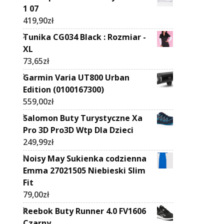
1 07
419,90
zł
Tunika CG034 Black : Rozmiar -
XL
73,65
zł
Garmin Varia UT800 Urban
Edition (0100167300)
559,00
zł
Salomon Buty Turystyczne Xa
Pro 3D Pro3D Wtp Dla Dzieci
249,99
zł
Noisy May Sukienka codzienna
Emma 27021505 Niebieski Slim
Fit
79,00
zł
Reebok Buty Runner 4.0 FV1606
Czarny