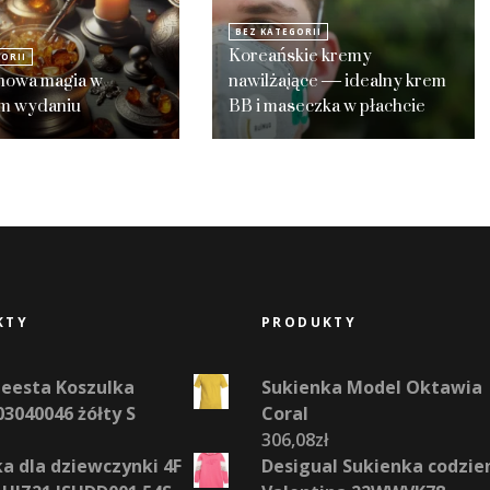
BEZ KATEGORII
Koreańskie kremy
ORII
nowa magia w
nawilżające — idealny krem
m wydaniu
BB i maseczka w płachcie
KTY
PRODUKTY
Teesta Koszulka
Sukienka Model Oktawia
03040046 żółty S
Coral
306,08
zł
a dla dziewczynki 4F
Desigual Sukienka codzie