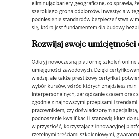
eliminując bariery geograficzne, co sprawia, ż
szerokiego grona odbiorców. Inwestycja w te
podniesienie standardów bezpieczeństwa w mie
się, która jest fundamentem dla budowy bezp
Rozwijaj swoje umiejętności
Odkryj nowoczesną platformę szkoleń online z
umiejętności zawodowych. Dzięki certyfikowan
wiedzę, ale także prestiżowy certyfikat potwi
wybór kursów, wśród których znajdziesz m.in.
interpersonalnych, zarządzanie czasem oraz s
zgodnie z najnowszymi przepisami i trendami 
pracownikiem, czy doświadczonym specjalistą, 
podnoszenie kwalifikacji i stanowią klucz do
w przyszłość, korzystając z innowacyjnej platf
rzetelnymi treściami szkoleniowymi, gwarantu