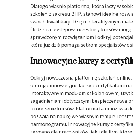
Dlatego właśnie platforma, która łączy w sob
szkoleń z zakresu BHP, stanowi idealne rozwi
swoich kwalifikacji. Dzięki interaktywnym m
śledzenia postępów, uczestnicy kursów mogą 
sprawdzonym rozwiązaniom i odkryj potencjał 
która już dziś pomaga setkom specjalistów 
Innowacyjne kursy z certyfi
Odkryj nowoczesną platformę szkoleń online, k
oferując innowacyjne kursy z certyfikatami na 
interaktywnym modułom szkoleniowym, użytko
zagadnieniami dotyczącymi bezpieczeństwa prac
ukończenie kursów. Platforma ta umożliwia d
pozwala na naukę we własnym tempie i dostos
harmonogramu. Innowacyjne kursy z certyfika
zarówno dla pracowników, jak i dla firm, które