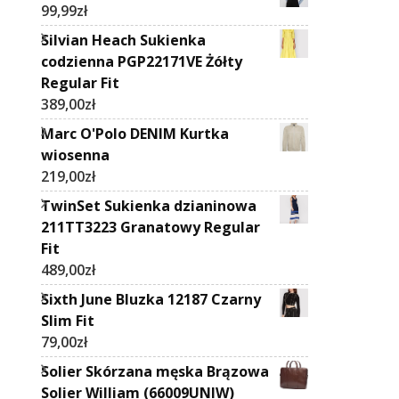
99,99
zł
Silvian Heach Sukienka
codzienna PGP22171VE Żółty
Regular Fit
389,00
zł
Marc O'Polo DENIM Kurtka
wiosenna
219,00
zł
TwinSet Sukienka dzianinowa
211TT3223 Granatowy Regular
Fit
489,00
zł
Sixth June Bluzka 12187 Czarny
Slim Fit
79,00
zł
Solier Skórzana męska Brązowa
Solier William (66009UNIW)