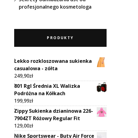
profesjonalnego kosmetologa
PRODUKTY
Lekko rozkloszowana sukienka
casualowa - zółta
249,90
zł
801 Rgl Średnia XL Walizka
Podróżna na Kółkach
199,99
zł
Zippy Sukienka dzianinowa 226-
7904ZT Różowy Regular Fit
129,00
zł
Nike Sportswear - Buty Air Force