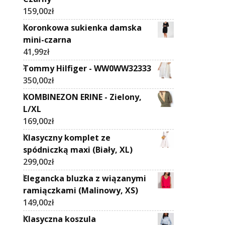
159,00
zł
Koronkowa sukienka damska
mini-czarna
41,99
zł
Tommy Hilfiger - WW0WW32333
350,00
zł
KOMBINEZON ERINE - Zielony,
L/XL
169,00
zł
Klasyczny komplet ze
spódniczką maxi (Biały, XL)
299,00
zł
Elegancka bluzka z wiązanymi
ramiączkami (Malinowy, XS)
149,00
zł
Klasyczna koszula