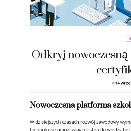
Odkryj nowoczesną p
certyf
w
14 wrze
Nowoczesna platforma szkole
W dzisiejszych czasach rozwój zawodowy wyma
technologie umożliwiają dostęp do wiedzy bez