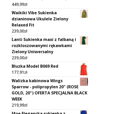
449,99
zł
Waikiki Vibe Sukienka
dzianinowa Ukulele Zielony
Relaxed Fit
239,00
zł
Lanti Sukienka maxi z falbaną i
rozkloszowanymi rękawkami
Zielony Uniwersalny
239,00
zł
Bluzka Model B069 Red
177,91
zł
Walizka kabinowa Wings
Sparrow - polipropylen 20" (ROSE
GOLD, 20") OFERTA SPECJALNA BLACK
WEEK
219,99
zł
Moe Elegancka sukienka z