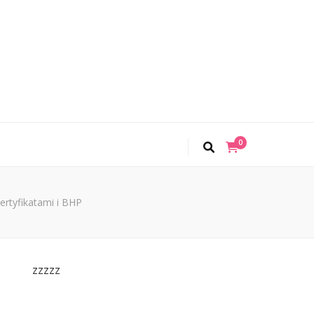
0
ertyfikatami i BHP
zzzzz