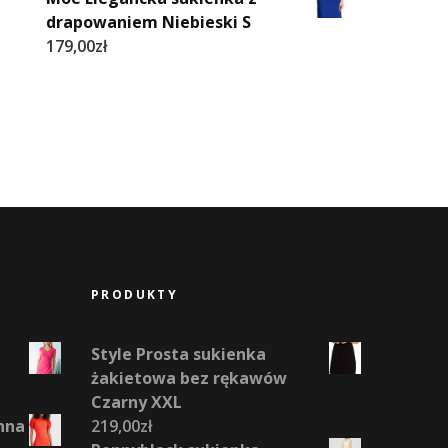
drapowaniem Niebieski S
179,00
zł
PRODUKTY
Style Prosta sukienka
żakietowa bez rękawów
Czarny XXL
nna
219,00
zł