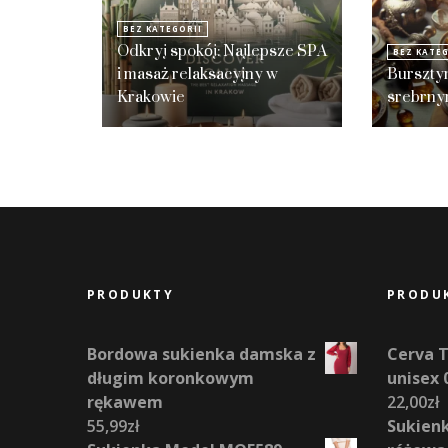
BEZ KATEGORII
Odkryj spokój: Najlepsze SPA
BEZ KATEG
i masaż relaksacyjny w
Burszty
Krakowie
srebrny
PRODUKTY
PRODU
Bordowa sukienka damska z
Cerva 
długim koronkowym
unisex 
rękawem
22,00
zł
55,99
zł
Sukienk