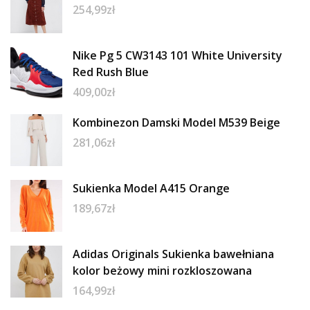
254,99
zł
Nike Pg 5 CW3143 101 White University
Red Rush Blue
409,00
zł
Kombinezon Damski Model M539 Beige
281,06
zł
Sukienka Model A415 Orange
189,67
zł
Adidas Originals Sukienka bawełniana
kolor beżowy mini rozkloszowana
164,99
zł