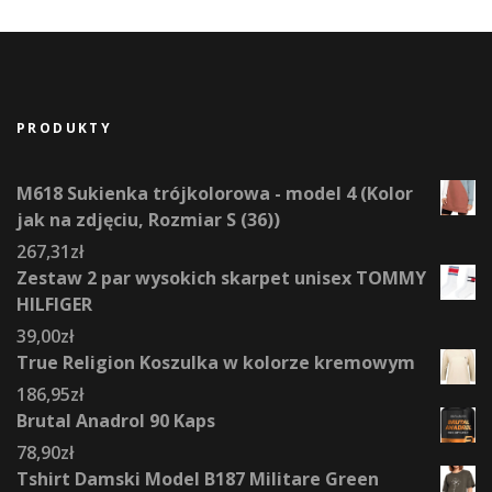
PRODUKTY
M618 Sukienka trójkolorowa - model 4 (Kolor
jak na zdjęciu, Rozmiar S (36))
267,31
zł
Zestaw 2 par wysokich skarpet unisex TOMMY
HILFIGER
39,00
zł
True Religion Koszulka w kolorze kremowym
186,95
zł
Brutal Anadrol 90 Kaps
78,90
zł
Tshirt Damski Model B187 Militare Green