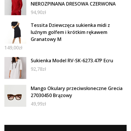
NIEROZPINANA DRESOWA CZERWONA
94,90
zł
Tessita Dziewczęca sukienka midi z
luźnym golfem i krótkim rękawem
Granatowy M
149,00
zł
Sukienka Model RV-SK-6273.47P Ecru
92,78
zł
Mango Okulary przeciwsłoneczne Grecia
27030450 Brązowy
49,99
zł