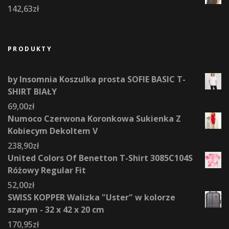
142,63
zł
PRODUKTY
by Insomnia Koszulka prosta SOFIE BASIC T-
SHIRT BIAŁY
69,00
zł
Numoco Czerwona Koronkowa Sukienka Z
Kobiecym Dekoltem V
238,90
zł
United Colors Of Benetton T-Shirt 3085C104S
Różowy Regular Fit
52,00
zł
SWISS KOPPER Walizka "Uster" w kolorze
szarym - 32 x 42 x 20 cm
170,95
zł