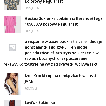
Kolorowy Regular Fit
399,00
zł
Gestuz Sukienka codzienna Berandettegz
10906079 Różowy Regular Fit
369,00
zł
a wiązanie w pasie podkreśla talię i dodaje
nonszalanckiego szyku. Ten model
posiada również praktyczne kieszenie w
szwach bocznych oraz poszerzane
rękawy. Korzystnie na wygląd sylwetki wpływa fakt
Ivon Krotki top na ramiączkach w paski
JANE
69,99
zł
Levi's - Sukienka