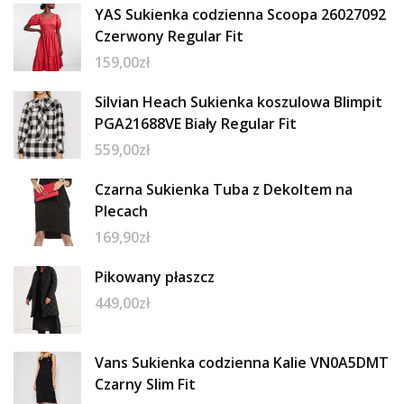
YAS Sukienka codzienna Scoopa 26027092
Czerwony Regular Fit
159,00
zł
Silvian Heach Sukienka koszulowa Blimpit
PGA21688VE Biały Regular Fit
559,00
zł
Czarna Sukienka Tuba z Dekoltem na
Plecach
169,90
zł
Pikowany płaszcz
449,00
zł
Vans Sukienka codzienna Kalie VN0A5DMT
Czarny Slim Fit