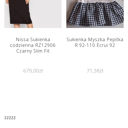
Nissa Sukienka
Sukienka Myszka Pepitka
codzienna RZ12906
R.92-110 Ecrui 92
Czarny Slim Fit
679,00
zł
71,38
zł
zzzzz