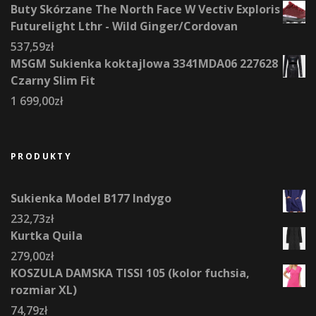
Buty Skórzane The North Face W Vectiv Exploris
Futurelight Lthr - Wild Ginger/Cordovan
537,59
zł
MSGM Sukienka koktajlowa 3341MDA06 227628
Czarny Slim Fit
1 699,00
zł
PRODUKTY
Sukienka Model B177 Indygo
232,73
zł
Kurtka Quila
279,00
zł
KOSZULA DAMSKA TISSI 105 (kolor fuchsia,
rozmiar XL)
74,79
zł