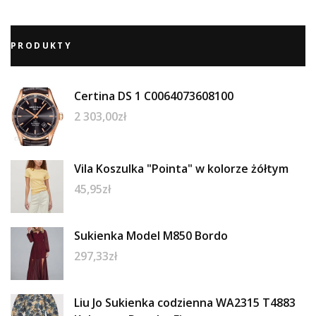
PRODUKTY
Certina DS 1 C0064073608100
2 303,00
zł
Vila Koszulka "Pointa" w kolorze żółtym
45,95
zł
Sukienka Model M850 Bordo
297,33
zł
Liu Jo Sukienka codzienna WA2315 T4883