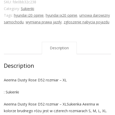
SKU:
fde0bb32c238
Category:
Sukienki
Tags:
hyundai i20 opinie
,
hyundai ix20 opinie
,
umowa darowizny
samochodu
,
wymiana prawa jazdy
,
zgłoszenie nabycia pojazdu
Description
Description
Aeerina Dusty Rose D52 rozmiar – XL
: Sukienki
Aeerina Dusty Rose D52 rozmiar – XLSukienka Aeerina w
kolorze brudnego różu jest w czterech rozmiarach S, M, L, XL.