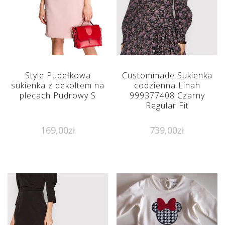
Style Pudełkowa
Custommade Sukienka
sukienka z dekoltem na
codzienna Linah
plecach Pudrowy S
999377408 Czarny
Regular Fit
169,00
zł
739,00
zł