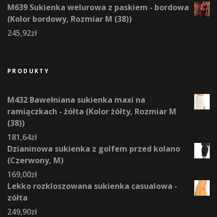
M639 Sukienka welurowa z paskiem - bordowa
(Kolor bordowy, Rozmiar M (38))
245,92
zł
PRODUKTY
M432 Bawełniana sukienka maxi na
ramiączkach - żółta (Kolor żółty, Rozmiar M
(38))
181,64
zł
Dzianinowa sukienka z golfem przed kolano
(Czerwony, M)
169,00
zł
Lekko rozkloszowana sukienka casualowa -
zółta
249,90
zł