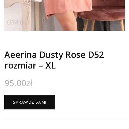
Aeerina Dusty Rose D52
rozmiar – XL
95,00
zł
SPRAWDŹ SAM!