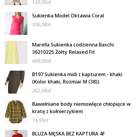
139,00
zł
Sukienka Model Oktawia Coral
306,08
zł
Marella Sukienka codzienna Baschi
36210225 Żółty Relaxed Fit
669,00
zł
B197 Sukienka midi z kapturem - khaki
(Kolor khaki, Rozmiar M (38))
262,68
zł
Bawełniane body niemowlęce chłopięce w
kratę z kołnierzykiem
74,99
zł
BLUZA MĘSKA BEZ KAPTURA 4F