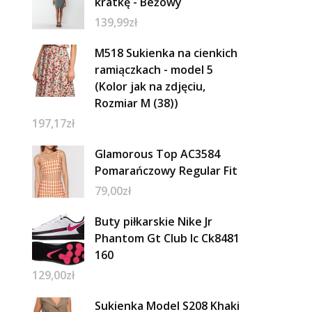
kratkę - Beżowy
139,99
zł
M518 Sukienka na cienkich
ramiączkach - model 5
(Kolor jak na zdjęciu,
Rozmiar M (38))
197,17
zł
Glamorous Top AC3584
Pomarańczowy Regular Fit
79,00
zł
Buty piłkarskie Nike Jr
Phantom Gt Club Ic Ck8481
160
129,00
zł
Sukienka Model S208 Khaki