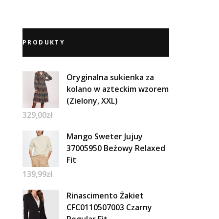
PRODUKTY
Oryginalna sukienka za
kolano w azteckim wzorem
(Zielony, XXL)
329,00
zł
Mango Sweter Jujuy
37005950 Beżowy Relaxed
Fit
139,99
zł
Rinascimento Żakiet
CFC0110507003 Czarny