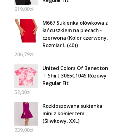
Regular Fit
619,00
zł
M667 Sukienka ołówkowa z
łańcuszkiem na plecach -
czerwona (Kolor czerwony,
Rozmiar L (40))
206,79
zł
United Colors Of Benetton
T-Shirt 3085C104S Różowy
Regular Fit
52,00
zł
Rozkloszowana sukienka
mini z kołnierzem
(Śliwkowy, XXL)
239,00
zł