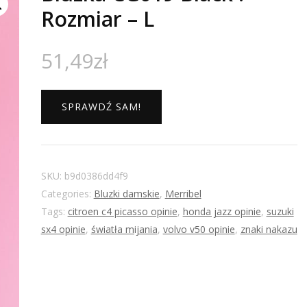
Rozmiar – L
51,49
zł
SPRAWDŹ SAM!
SKU:
b9d0386dd4f9
Categories:
Bluzki damskie
,
Merribel
Tags:
citroen c4 picasso opinie
,
honda jazz opinie
,
suzuki
sx4 opinie
,
światła mijania
,
volvo v50 opinie
,
znaki nakazu