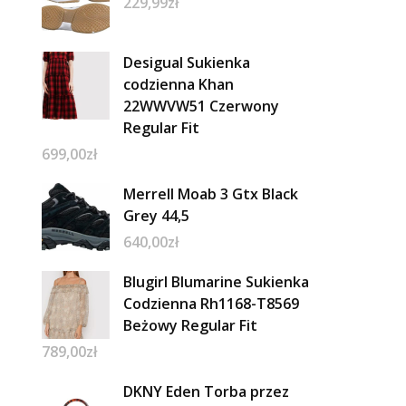
229,99
zł
Desigual Sukienka
codzienna Khan
22WWVW51 Czerwony
Regular Fit
699,00
zł
Merrell Moab 3 Gtx Black
Grey 44,5
640,00
zł
Blugirl Blumarine Sukienka
Codzienna Rh1168-T8569
Beżowy Regular Fit
789,00
zł
DKNY Eden Torba przez