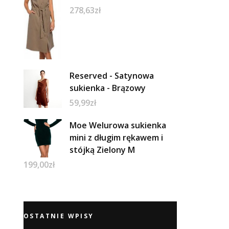
278,63
zł
Reserved - Satynowa
sukienka - Brązowy
59,99
zł
Moe Welurowa sukienka
mini z długim rękawem i
stójką Zielony M
199,00
zł
OSTATNIE WPISY