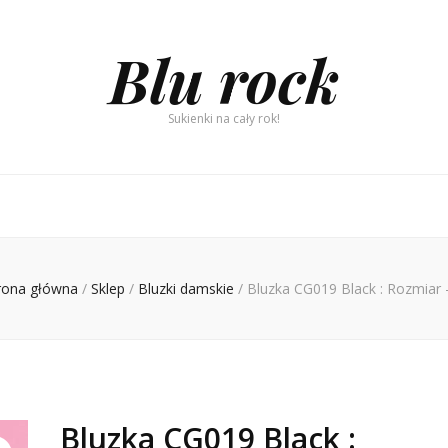
Blu rock
Sukienki na cały rok!
rona główna
/
Sklep
/
Bluzki damskie
/
Bluzka CG019 Black : Rozmiar 
Bluzka CG019 Black :