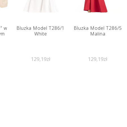
o” w
Bluzka Model T286/1
Bluzka Model T286/5
ym
White
Malina
129,19
zł
129,19
zł