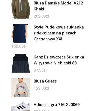
Bluza Damska Model A212
Khaki
209,83
zł
Style Pudełkowa sukienka
z dekoltem na plecach
Granatowy XXL
169,00
zł
Kanz Dziewczęca Sukienka
Wizytowa Niebieski 80
97,93
zł
Bluza Guess
159,00
zł
Adidas Ligra 7 M Gz0069