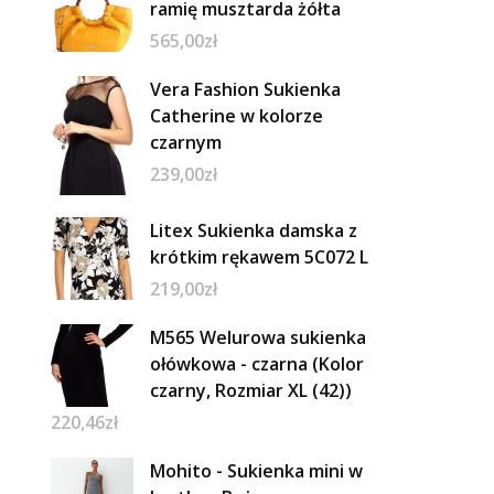
ramię musztarda żółta
565,00
zł
Vera Fashion Sukienka
Catherine w kolorze
czarnym
239,00
zł
Litex Sukienka damska z
krótkim rękawem 5C072 L
219,00
zł
M565 Welurowa sukienka
ołówkowa - czarna (Kolor
czarny, Rozmiar XL (42))
220,46
zł
Mohito - Sukienka mini w