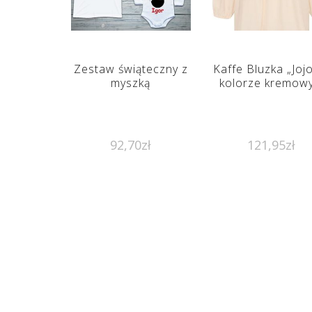
Zestaw świąteczny z
Kaffe Bluzka „Joj
myszką
kolorze kremow
92,70
zł
121,95
zł