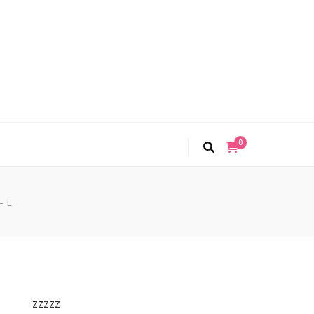
0
– L
zzzzz