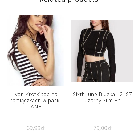
Ivon Krotki top na
Sixth June Bluzka 12187
ramiączkach w paski
Czarny Slim Fit
JANE
69,99
zł
79,00
zł