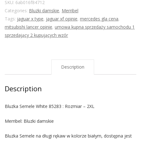
SKU:
6ab016f84712
Categories:
Bluzki damskie
,
Merribel
Tags:
jaguar x type
,
jaguar xf opinie
,
mercedes gla cena
,
mitsubishi lancer opinie
,
umowa kupna sprzedaży samochodu 1
sprzedający 2 kupujących wzór
Description
Description
Bluzka Semele White 85283 : Rozmiar – 2XL
Merribel: Bluzki damskie
Bluzka Semele na długi rękaw w kolorze białym, dostępna jest