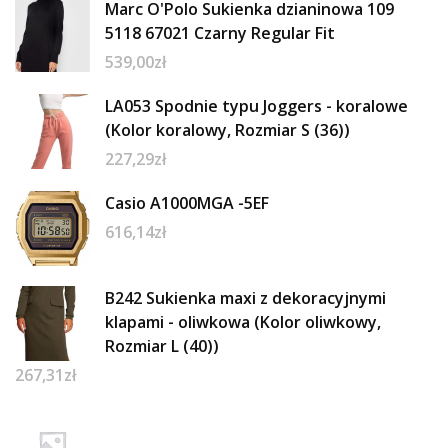
Marc O'Polo Sukienka dzianinowa 109
5118 67021 Czarny Regular Fit
539,00
zł
LA053 Spodnie typu Joggers - koralowe
(Kolor koralowy, Rozmiar S (36))
227,29
zł
Casio A1000MGA -5EF
616,14
zł
B242 Sukienka maxi z dekoracyjnymi
klapami - oliwkowa (Kolor oliwkowy,
Rozmiar L (40))
267,31
zł