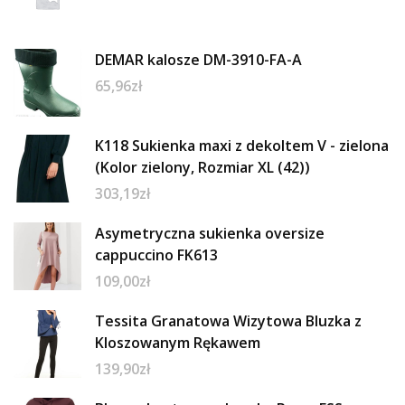
DEMAR kalosze DM-3910-FA-A
65,96
zł
K118 Sukienka maxi z dekoltem V - zielona
(Kolor zielony, Rozmiar XL (42))
303,19
zł
Asymetryczna sukienka oversize
cappuccino FK613
109,00
zł
Tessita Granatowa Wizytowa Bluzka z
Kloszowanym Rękawem
139,90
zł