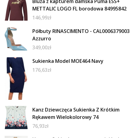
Bluza z kapturem damska Puma ESS+
METTALIC LOGO FL borodowa 84995842
146,99
zł
Półbuty RINASCIMENTO - CAL0006379003
Azzurro
349,00
zł
Sukienka Model MOE464 Navy
176,63
zł
Kanz Dziewczęca Sukienka Z Krótkim
Rękawem Wielokolorowy 74
76,93
zł