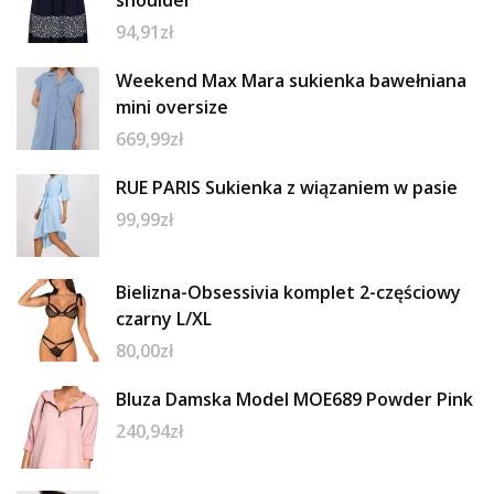
94,91
zł
Weekend Max Mara sukienka bawełniana
mini oversize
669,99
zł
RUE PARIS Sukienka z wiązaniem w pasie
99,99
zł
Bielizna-Obsessivia komplet 2-częściowy
czarny L/XL
80,00
zł
Bluza Damska Model MOE689 Powder Pink
240,94
zł