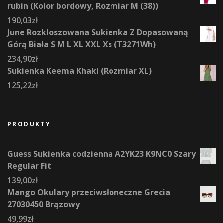
rubin (Kolor bordowy, Rozmiar M (38))
190,03
zł
June Rozkloszowana Sukienka Z Dopasowaną
Górą Biała S M L XL XXL Xs (T3271Wh)
234,90
zł
Sukienka Keema Khaki (Rozmiar XL)
125,22
zł
PRODUKTY
Guess Sukienka codzienna A2YK23 K9NC0 Szary
Regular Fit
139,00
zł
Mango Okulary przeciwsłoneczne Grecia
27030450 Brązowy
49,99
zł