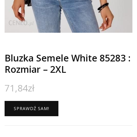
Bluzka Semele White 85283 :
Rozmiar – 2XL
71,84
zł
SPRAWDŹ SAM!