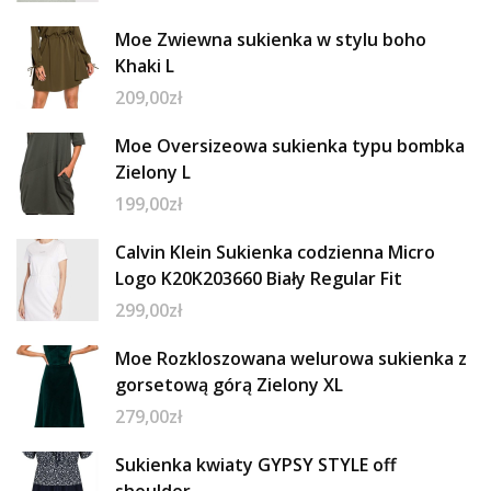
Moe Zwiewna sukienka w stylu boho
Khaki L
209,00
zł
Moe Oversizeowa sukienka typu bombka
Zielony L
199,00
zł
Calvin Klein Sukienka codzienna Micro
Logo K20K203660 Biały Regular Fit
299,00
zł
Moe Rozkloszowana welurowa sukienka z
gorsetową górą Zielony XL
279,00
zł
Sukienka kwiaty GYPSY STYLE off
shoulder