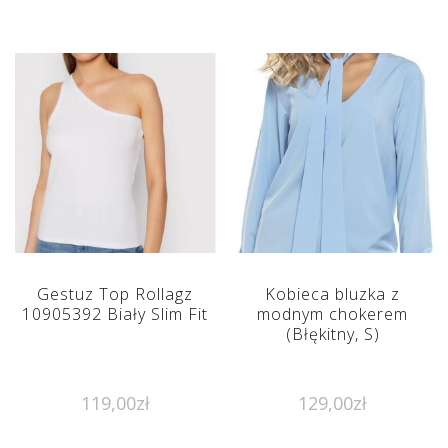
Gestuz Top Rollagz
Kobieca bluzka z
10905392 Biały Slim Fit
modnym chokerem
(Błękitny, S)
119,00
zł
129,00
zł