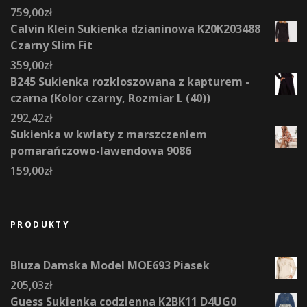
759,00
zł
Calvin Klein Sukienka dzianinowa K20K203488
Czarny Slim Fit
359,00
zł
B245 Sukienka rozkloszowana z kapturem -
czarna (Kolor czarny, Rozmiar L (40))
292,42
zł
Sukienka w kwiaty z marszczeniem
pomarańczowo-lawendowa 9086
159,00
zł
PRODUKTY
Bluza Damska Model MOE693 Piasek
205,03
zł
Guess Sukienka codzienna K2BK11 D4UG0