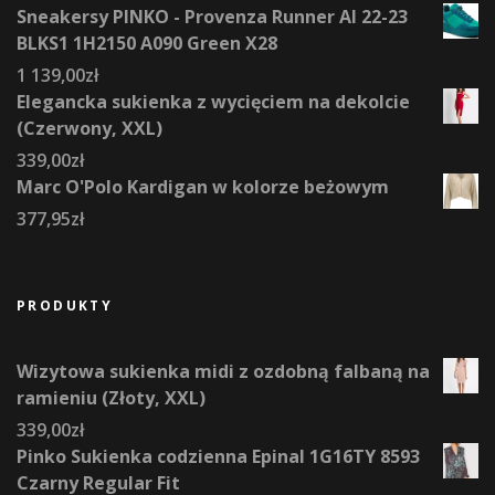
Sneakersy PINKO - Provenza Runner AI 22-23
BLKS1 1H2150 A090 Green X28
1 139,00
zł
Elegancka sukienka z wycięciem na dekolcie
(Czerwony, XXL)
339,00
zł
Marc O'Polo Kardigan w kolorze beżowym
377,95
zł
PRODUKTY
Wizytowa sukienka midi z ozdobną falbaną na
ramieniu (Złoty, XXL)
339,00
zł
Pinko Sukienka codzienna Epinal 1G16TY 8593
Czarny Regular Fit