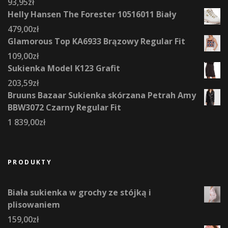
93,95
zł
Helly Hansen The Forester 10516011 Biały
479,00
zł
Glamorous Top KA6933 Brązowy Regular Fit
109,00
zł
Sukienka Model K123 Grafit
203,59
zł
Bruuns Bazaar Sukienka skórzana Petrah Amy
BBW3072 Czarny Regular Fit
1 839,00
zł
PRODUKTY
Biała sukienka w grochy ze stójką i
plisowaniem
159,00
zł