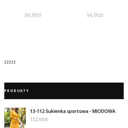
86,99
zł
94,90
zł
zzzzz
PRODUKTY
13-112 Sukienka sportowa - MIODOWA
132,00
zł