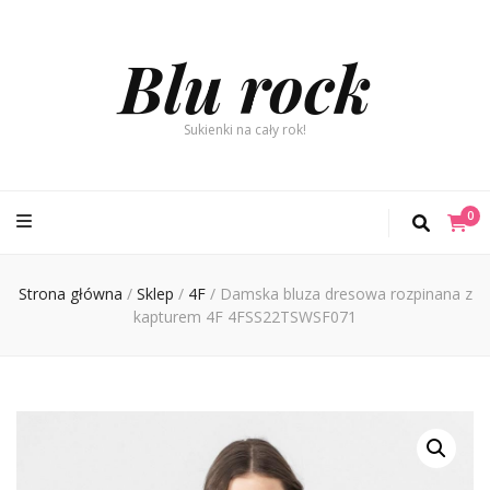
Blu rock
Sukienki na cały rok!
0
Strona główna
/
Sklep
/
4F
/
Damska bluza dresowa rozpinana z
kapturem 4F 4FSS22TSWSF071