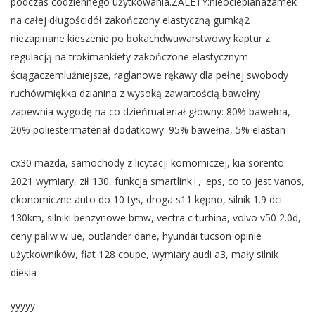
podczas codziennego użytkowania.ZALETY:nieocieplanazamek
na całej długościdół zakończony elastyczną gumką2
niezapinane kieszenie po bokachdwuwarstwowy kaptur z
regulacją na trokimankiety zakończone elastycznym
ściągaczemluźniejsze, raglanowe rękawy dla pełnej swobody
ruchówmiękka dzianina z wysoką zawartością bawełny
zapewnia wygodę na co dzieńmateriał główny: 80% bawełna,
20% poliestermateriał dodatkowy: 95% bawełna, 5% elastan
cx30 mazda, samochody z licytacji komorniczej, kia sorento
2021 wymiary, ził 130, funkcja smartlink+, .eps, co to jest vanos,
ekonomiczne auto do 10 tys, droga s11 kępno, silnik 1.9 dci
130km, silniki benzynowe bmw, vectra c turbina, volvo v50 2.0d,
ceny paliw w ue, outlander dane, hyundai tucson opinie
użytkowników, fiat 128 coupe, wymiary audi a3, mały silnik
diesla
yyyyy