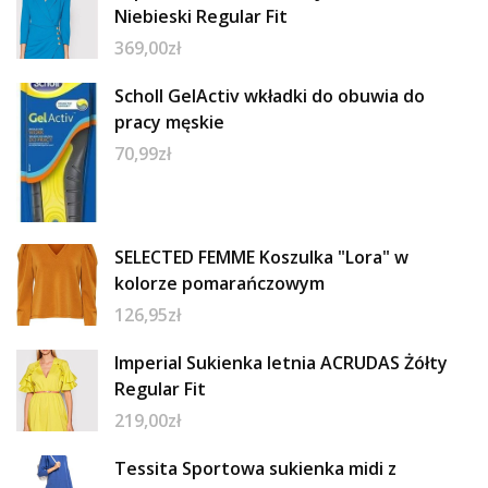
Niebieski Regular Fit
369,00
zł
Scholl GelActiv wkładki do obuwia do
pracy męskie
70,99
zł
SELECTED FEMME Koszulka "Lora" w
kolorze pomarańczowym
126,95
zł
Imperial Sukienka letnia ACRUDAS Żółty
Regular Fit
219,00
zł
Tessita Sportowa sukienka midi z