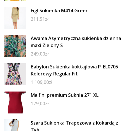
Figl Sukienka M414 Green
211,51
zł
Awama Asymetryczna sukienka dzienna
maxi Zielony S
249,00
zł
Babylon Sukienka koktajlowa P_EL0705
Kolorowy Regular Fit
1 109,00
zł
Malfini premium Suknia 271 XL
179,00
zł
Szara Sukienka Trapezowa z Kokardą z
Tyłu