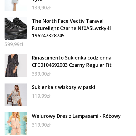
139,90
zł
The North Face Vectiv Taraval
Futurelight Czarne Nf0A5Lwtky41
196247328745
599,99
zł
Rinascimento Sukienka codzienna
CFC0104692003 Czarny Regular Fit
339,00
zł
Sukienka z wiskozy w paski
119,99
zł
Welurowy Dres z Lampasami - Różowy
319,90
zł