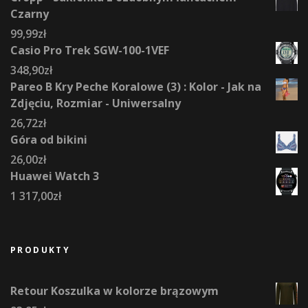
Czarny
99,99
zł
Casio Pro Trek SGW-100-1VEF
348,90
zł
Pareo B Kry Peche Koralowe (3) : Kolor - Jak na
Zdjęciu, Rozmiar - Uniwersalny
26,72
zł
Góra od bikini
26,00
zł
Huawei Watch 3
1 317,00
zł
PRODUKTY
Retour Koszulka w kolorze brązowym