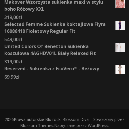
Makover Wzorzysta sukienka maxi w stylu
boho Różowy XXL
319,00
zł
Selected Femme Sukienka koktajlowa Flyra
16086410 Fioletowy Regular Fit
549,00
zł
United Colors Of Benetton Sukienka
koszulowa 4AGHDV01L Biały Relaxed Fit
319,00
zł
Reserved - Sukienka z EcoVero™ - Beżowy
69,99
zł
2026Prawa autorskie
Blu rock
.
Blossom Diva | Stworzony przez
Blossom Themes
.Napędzane przez
WordPress
.