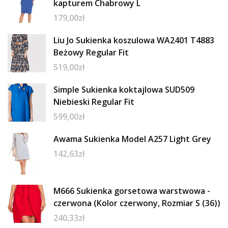
kapturem Chabrowy L
179,00
zł
Liu Jo Sukienka koszulowa WA2401 T4883
Beżowy Regular Fit
519,00
zł
Simple Sukienka koktajlowa SUD509
Niebieski Regular Fit
599,00
zł
Awama Sukienka Model A257 Light Grey
142,63
zł
M666 Sukienka gorsetowa warstwowa -
czerwona (Kolor czerwony, Rozmiar S (36))
240,33
zł