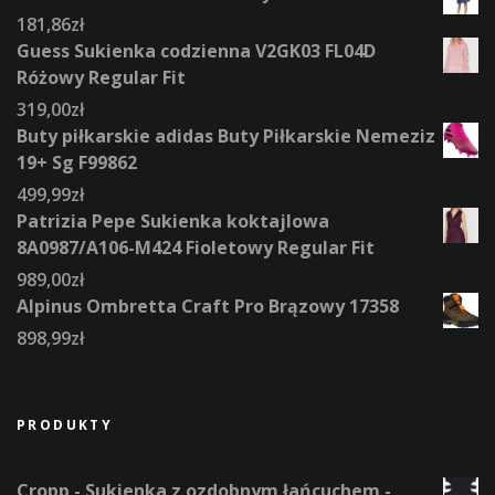
181,86
zł
Guess Sukienka codzienna V2GK03 FL04D
Różowy Regular Fit
319,00
zł
Buty piłkarskie adidas Buty Piłkarskie Nemeziz
19+ Sg F99862
499,99
zł
Patrizia Pepe Sukienka koktajlowa
8A0987/A106-M424 Fioletowy Regular Fit
989,00
zł
Alpinus Ombretta Craft Pro Brązowy 17358
898,99
zł
PRODUKTY
Cropp - Sukienka z ozdobnym łańcuchem -