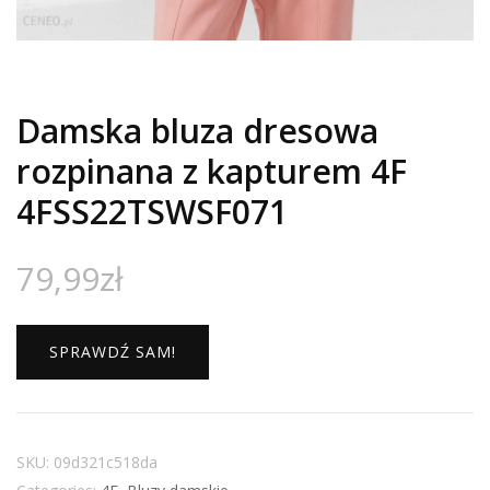
Damska bluza dresowa
rozpinana z kapturem 4F
4FSS22TSWSF071
79,99
zł
SPRAWDŹ SAM!
SKU:
09d321c518da