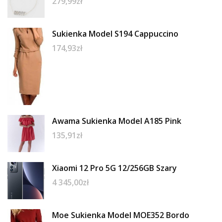
279,99
zł
Sukienka Model S194 Cappuccino
174,93
zł
Awama Sukienka Model A185 Pink
135,91
zł
Xiaomi 12 Pro 5G 12/256GB Szary
4 345,00
zł
Moe Sukienka Model MOE352 Bordo