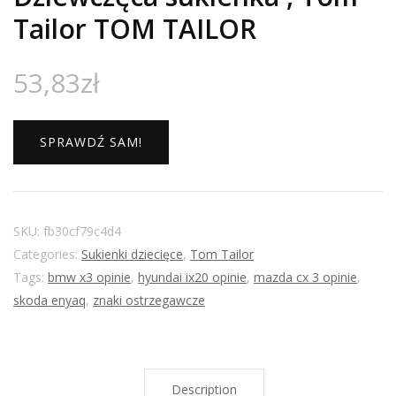
Tailor TOM TAILOR
53,83
zł
SPRAWDŹ SAM!
SKU:
fb30cf79c4d4
Categories:
Sukienki dziecięce
,
Tom Tailor
Tags:
bmw x3 opinie
,
hyundai ix20 opinie
,
mazda cx 3 opinie
,
skoda enyaq
,
znaki ostrzegawcze
Description