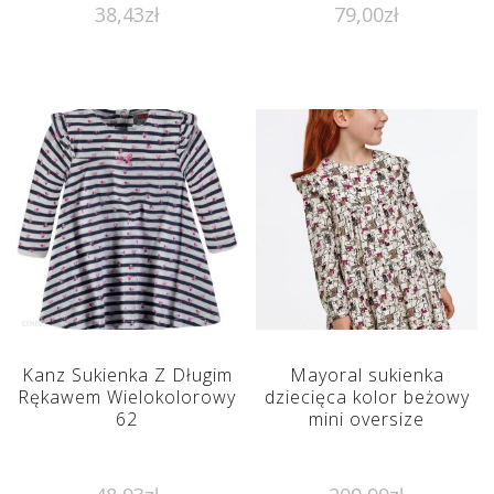
38,43
zł
79,00
zł
Kanz Sukienka Z Długim
Mayoral sukienka
Rękawem Wielokolorowy
dziecięca kolor beżowy
62
mini oversize