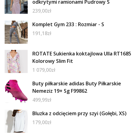
odkrytymi ramionami Pudrowy S
239,00
zł
Komplet Gym 233 : Rozmiar - S
191,18
zł
ROTATE Sukienka koktajlowa Ulla RT1685
Kolorowy Slim Fit
1 079,00
zł
Buty piłkarskie adidas Buty Piłkarskie
Nemeziz 19+ Sg F99862
499,99
zł
Bluzka z odcięciem przy szyi (Gołębi, XS)
179,00
zł