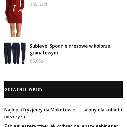
205,53
zł
Sublevel Spodnie dresowe w kolorze
granatowym
66,95
zł
OSTATNIE WPISY
Najlepsi fryzjerzy na Mokotowie — salony dla kobiet i
mężczyzn
Zabiegi estetyczne: jak wybrać najlepszy gabinet w