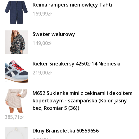
Reima rampers niemowlęcy Tahti
169,99
zł
Sweter welurowy
149,00
zł
Rieker Sneakersy 42502-14 Niebieski
219,00
zł
M652 Sukienka mini z cekinami i dekoltem
kopertowym - szampańska (Kolor jasny
beż, Rozmiar S (36))
385,71
zł
Dkny Bransoletka 60559656