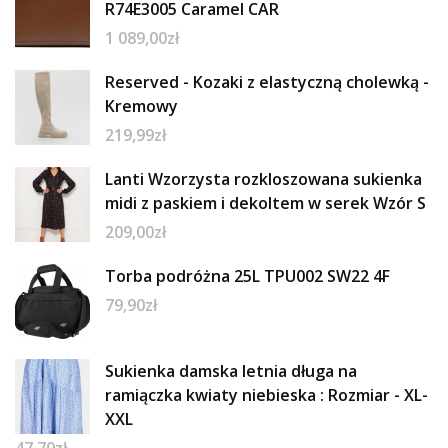
R74E3005 Caramel CAR
1 089,00
zł
Reserved - Kozaki z elastyczną cholewką -
Kremowy
219,99
zł
Lanti Wzorzysta rozkloszowana sukienka
midi z paskiem i dekoltem w serek Wzór S
209,00
zł
Torba podróżna 25L TPU002 SW22 4F
79,90
zł
Sukienka damska letnia długa na
ramiączka kwiaty niebieska : Rozmiar - XL-
XXL
47,70
zł