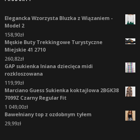
Elegancka Wzorzysta Bluzka z Wiązaniem -
Model 2
158,90
zł
Męskie Buty Trekkingowe Turystyczne
Miejskie 41 2710
260,82
zł
GAP sukienka lniana dziecięca midi
rozkloszowana
119,99
zł
Marciano Guess Sukienka koktajlowa 2BGK38
7099Z Czarny Regular Fit
1 049,00
zł
Bawełniany top z ozdobnym tyłem
29,99
zł