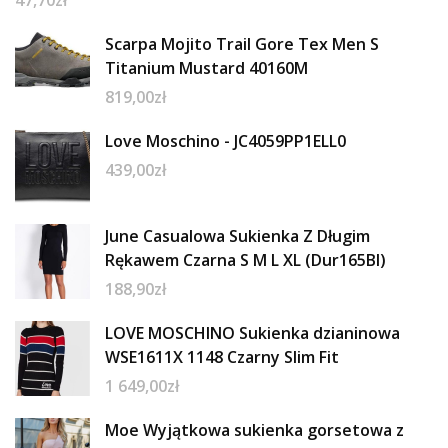
Scarpa Mojito Trail Gore Tex Men S
Titanium Mustard 40160M
819,00
zł
Love Moschino - JC4059PP1ELL0
439,00
zł
June Casualowa Sukienka Z Długim
Rękawem Czarna S M L XL (Dur165Bl)
188,90
zł
LOVE MOSCHINO Sukienka dzianinowa
WSE1611X 1148 Czarny Slim Fit
1 649,00
zł
Moe Wyjątkowa sukienka gorsetowa z