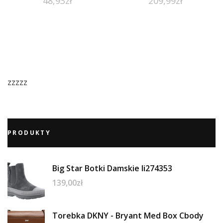
48,93
zł
209,99
zł
zzzzz
PRODUKTY
Big Star Botki Damskie Ii274353
139,00
zł
Torebka DKNY - Bryant Med Box Cbody