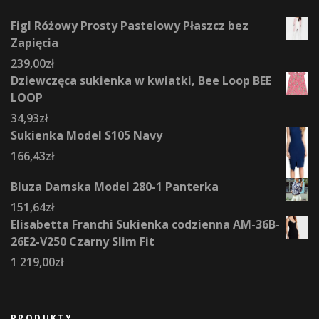
Figl Różowy Prosty Pastelowy Płaszcz bez
Zapięcia
239,00
zł
Dziewczęca sukienka w kwiatki, Bee Loop BEE
LOOP
34,93
zł
Sukienka Model S105 Navy
166,43
zł
Bluza Damska Model 280-1 Panterka
151,64
zł
Elisabetta Franchi Sukienka codzienna AM-36B-
26E2-V250 Czarny Slim Fit
1 219,00
zł
PRODUKTY