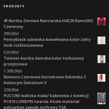
PRODUKTY
4F Kurtka Zimowa Narciarska H4Z20 Kumn002
Czerwony
399,00
zł
Pennyblack sukienka bawełniana kolor żółty
midi rozkloszowana
529,99
zł
Twinset kurtka damska kolor turkusowy
przejściowa
1 389,90
zł
Numoco Czerwona Koronkowa Sukienka Z
Kobiecym Dekoltem V
238,90
zł
PUCCINI walizka mała/ kabinowa z kolekcji
PC019 LONDYN twarda 4 koła materiał
policarbon zamek szyfrowy TSA