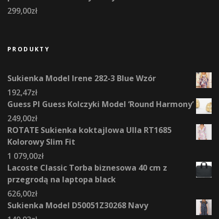
299,00
zł
PRODUKTY
Sukienka Model Irene 282-3 Blue Wzór
192,47
zł
Guess Pl Guess Kolczyki Model ‘Round Harmony’
249,00
zł
ROTATE Sukienka koktajlowa Ulla RT1685
Kolorowy Slim Fit
1 079,00
zł
Lacoste Classic Torba biznesowa 40 cm z
przegrodą na laptopa black
626,00
zł
Sukienka Model D50051Z30268 Navy