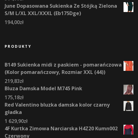
June Dopasowana Sukienka Ze Stójką Zielona
S/M L/XL XXL/XXXL (Eb175Dge)
194,00
zł
PRODUKTY
B149 Sukienka midi z paskiem - pomarańczowa
(Kolor pomarańczowy, Rozmiar XXL (44))
219,83
zł
Bluza Damska Model M745 Pink
175,18
zł
Red Valentino bluzka damska kolor czarny
gładka
1 629,90
zł
4F Kurtka Zimowa Narciarska H4Z20 Kumn002
Czerwony