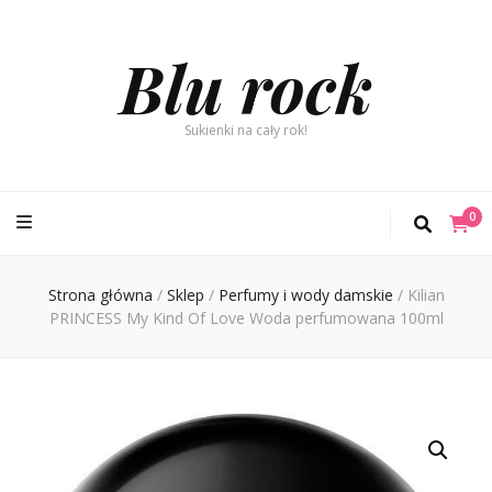
Blu rock
Sukienki na cały rok!
0
Strona główna
/
Sklep
/
Perfumy i wody damskie
/
Kilian
PRINCESS My Kind Of Love Woda perfumowana 100ml