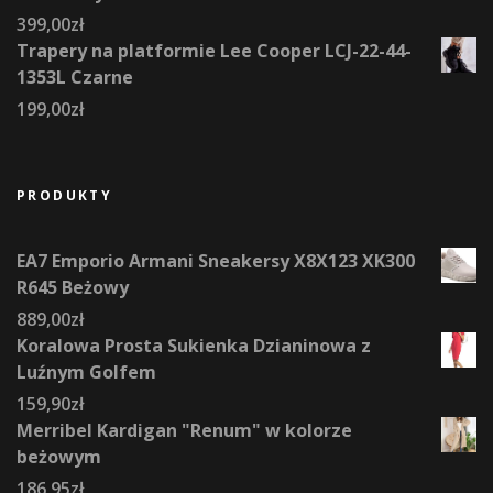
399,00
zł
Trapery na platformie Lee Cooper LCJ-22-44-
1353L Czarne
199,00
zł
PRODUKTY
EA7 Emporio Armani Sneakersy X8X123 XK300
R645 Beżowy
889,00
zł
Koralowa Prosta Sukienka Dzianinowa z
Luźnym Golfem
159,90
zł
Merribel Kardigan "Renum" w kolorze
beżowym
186,95
zł