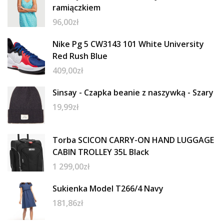
ramiączkiem
96,00
zł
Nike Pg 5 CW3143 101 White University
Red Rush Blue
409,00
zł
Sinsay - Czapka beanie z naszywką - Szary
19,99
zł
Torba SCICON CARRY-ON HAND LUGGAGE
CABIN TROLLEY 35L Black
1 299,00
zł
Sukienka Model T266/4 Navy
181,86
zł