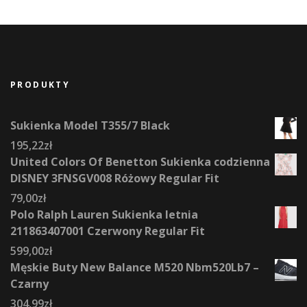
PRODUKTY
Sukienka Model T355/7 Black
195,22
zł
United Colors Of Benetton Sukienka codzienna
DISNEY 3FNSGV008 Różowy Regular Fit
79,00
zł
Polo Ralph Lauren Sukienka letnia
211863407001 Czerwony Regular Fit
599,00
zł
Męskie Buty New Balance M520 Nbm520Lb7 –
Czarny
304,99
zł