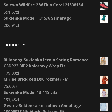
Salewa Wildfire 2 W Fluo Coral 21538154
591,67
zł
Sukienka Model T315/6 Szmaragd
206,91
zł
PRODUKTY
Billabong Sukienka letnia Spring Romance
C3DR23 BIP2 Kolorowy Wrap Fit
179,00
zł
Miriae Brick Red D90 rozmiar - M
75,00
zł
Sukienka Model 13-118 Lila
137,43
zł
Gestuz Sukienka koszulowa Annaliagz
10906088 Niebieski Relaxed Fit