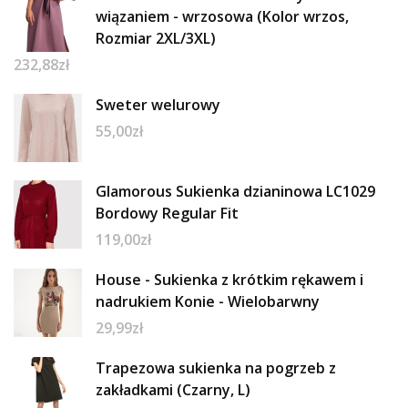
wiązaniem - wrzosowa (Kolor wrzos,
Rozmiar 2XL/3XL)
232,88
zł
Sweter welurowy
55,00
zł
Glamorous Sukienka dzianinowa LC1029
Bordowy Regular Fit
119,00
zł
House - Sukienka z krótkim rękawem i
nadrukiem Konie - Wielobarwny
29,99
zł
Trapezowa sukienka na pogrzeb z
zakładkami (Czarny, L)