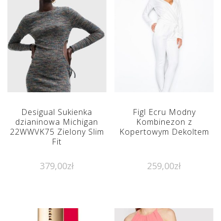
Desigual Sukienka
Figl Ecru Modny
dzianinowa Michigan
Kombinezon z
22WWVK75 Zielony Slim
Kopertowym Dekoltem
Fit
379,00
zł
259,00
zł