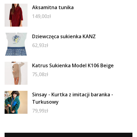
Aksamitna tunika
149,00
zł
Dziewczęca sukienka KANZ
62,93
zł
Katrus Sukienka Model K106 Beige
75,08
zł
Sinsay - Kurtka z imitacji baranka -
Turkusowy
79,99
zł