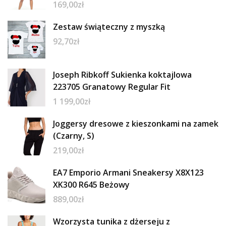
169,00
zł
Zestaw świąteczny z myszką
92,70
zł
Joseph Ribkoff Sukienka koktajlowa
223705 Granatowy Regular Fit
1 199,00
zł
Joggersy dresowe z kieszonkami na zamek
(Czarny, S)
219,00
zł
EA7 Emporio Armani Sneakersy X8X123
XK300 R645 Beżowy
889,00
zł
Wzorzysta tunika z dżerseju z