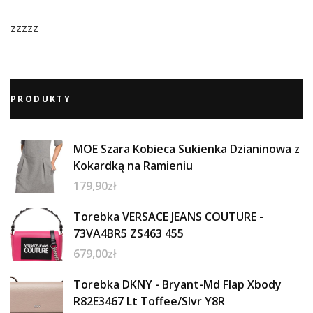
zzzzz
PRODUKTY
MOE Szara Kobieca Sukienka Dzianinowa z
Kokardką na Ramieniu
179,90
zł
Torebka VERSACE JEANS COUTURE -
73VA4BR5 ZS463 455
679,00
zł
Torebka DKNY - Bryant-Md Flap Xbody
R82E3467 Lt Toffee/Slvr Y8R