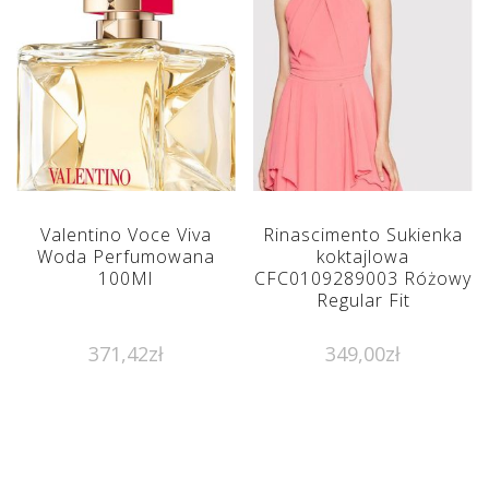
Valentino Voce Viva
Rinascimento Sukienka
Woda Perfumowana
koktajlowa
100Ml
CFC0109289003 Różowy
Regular Fit
371,42
zł
349,00
zł