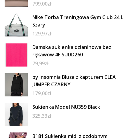
799,00
zł
Nike Torba Treningowa Gym Club 24 L
Szary
129,97
zł
Damska sukienka dzianinowa bez
rękawów 4F SUDD260
79,99
zł
by Insomnia Bluza z kapturem CLEA
JUMPER CZARNY
179,00
zł
Sukienka Model NU359 Black
325,33
zł
B181 Sukienka midi z ozdobnym