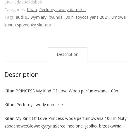
SKU:
8da30c7d8bb5
Categories:
Kilian
,
Perfumy i wody damskie
Tags:
audi q3 wymiary
,
hyundai i30 n
,
toyota yaris 2021
,
umowa
kupna sprzedaży skutera
Description
Description
Kilian PRINCESS My Kind Of Love Woda perfumowana 100ml
Kilian: Perfumy i wody damskie
Kilian My Kind Of Love Princess woda perfumowana 100 mlNuty
zapachowe:Głowa: cytrynaSerce: hedione, jabłko, brzoskwinia,