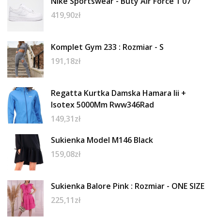
Nike Sportswear - Buty Air Force 1 07
419,90
zł
Komplet Gym 233 : Rozmiar - S
191,18
zł
Regatta Kurtka Damska Hamara Iii +
Isotex 5000Mm Rww346Rad
149,31
zł
Sukienka Model M146 Black
159,08
zł
Sukienka Balore Pink : Rozmiar - ONE SIZE
225,11
zł