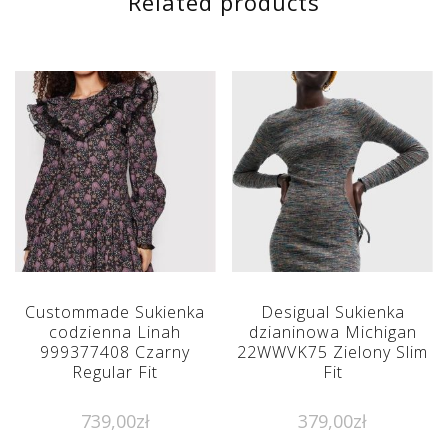
Related products
Custommade Sukienka
Desigual Sukienka
codzienna Linah
dzianinowa Michigan
999377408 Czarny
22WWVK75 Zielony Slim
Regular Fit
Fit
739,00
zł
379,00
zł