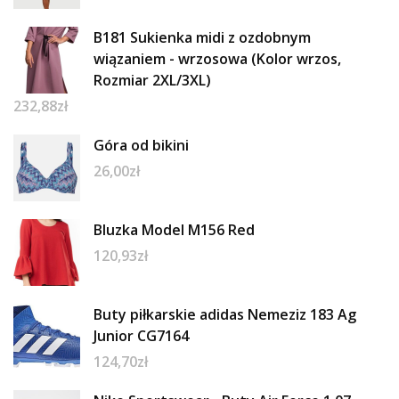
B181 Sukienka midi z ozdobnym
wiązaniem - wrzosowa (Kolor wrzos,
Rozmiar 2XL/3XL)
232,88
zł
Góra od bikini
26,00
zł
Bluzka Model M156 Red
120,93
zł
Buty piłkarskie adidas Nemeziz 183 Ag
Junior CG7164
124,70
zł