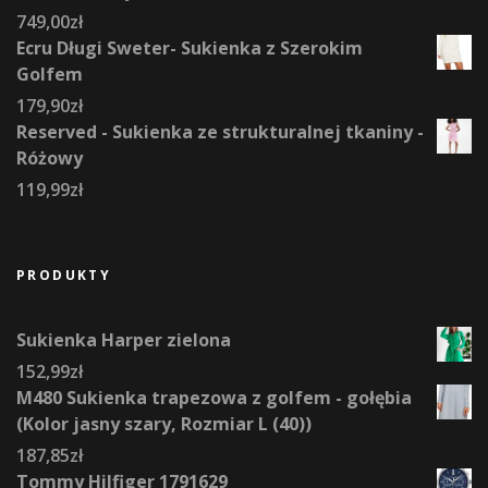
749,00
zł
Ecru Długi Sweter- Sukienka z Szerokim
Golfem
179,90
zł
Reserved - Sukienka ze strukturalnej tkaniny -
Różowy
119,99
zł
PRODUKTY
Sukienka Harper zielona
152,99
zł
M480 Sukienka trapezowa z golfem - gołębia
(Kolor jasny szary, Rozmiar L (40))
187,85
zł
Tommy Hilfiger 1791629