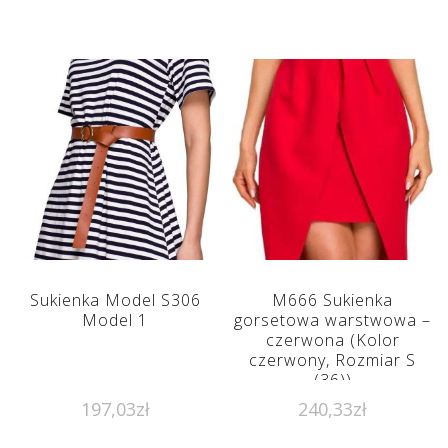
Sukienka Model S306
M666 Sukienka
Model 1
gorsetowa warstwowa –
czerwona (Kolor
czerwony, Rozmiar S
(36))
197,03
zł
240,33
zł