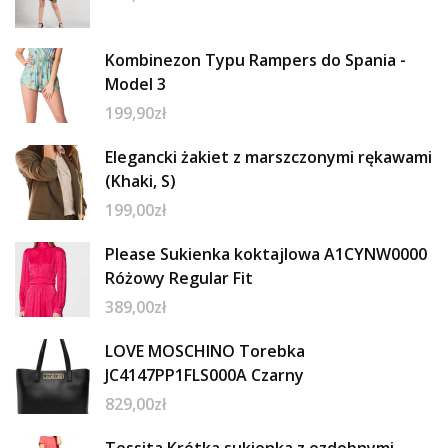
Kombinezon Typu Rampers do Spania -
Model 3
199,90
zł
Elegancki żakiet z marszczonymi rękawami
(Khaki, S)
199,00
zł
Please Sukienka koktajlowa A1CYNW0000
Różowy Regular Fit
389,00
zł
LOVE MOSCHINO Torebka
JC4147PP1FLS000A Czarny
829,00
zł