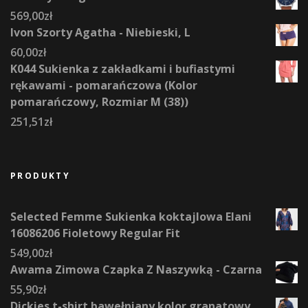
569,00
zł
Ivon Szorty Agatha - Niebieski, L
60,00
zł
K044 Sukienka z zakładkami i bufiastymi
rękawami - pomarańczowa (Kolor
pomarańczowy, Rozmiar M (38))
251,51
zł
PRODUKTY
Selected Femme Sukienka koktajlowa Elani
16086206 Fioletowy Regular Fit
549,00
zł
Awama Zimowa Czapka Z Naszywką - Czarna
55,90
zł
Dickies t-shirt bawełniany kolor granatowy