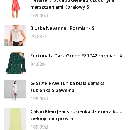
Tessita Krótka sukienka z ozdobnymi
marszczeniami Koralowy S
169,00
zł
Bluzka Nevanna : Rozmiar - S
70,88
zł
Fortunata Dark Green FZ1742 rozmiar - XL
94,00
zł
G-STAR RAW tunika biała damska
sukienka S bawełna
199,00
zł
Calvin Klein Jeans sukienka dziecięca kolor
zielony mini prosta
189,99
zł