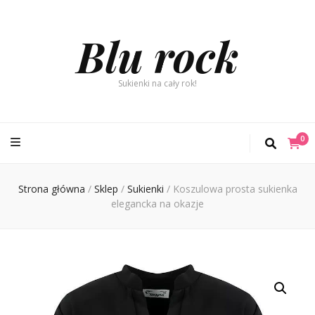
Blu rock
Sukienki na cały rok!
0
Strona główna
/
Sklep
/
Sukienki
/
Koszulowa prosta sukienka
elegancka na okazje