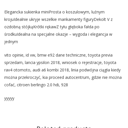
Elegancka sukienka miniProsta o koszulowym, luźnym
krojuIdealnie ukryje wszelkie mankamenty figuryDekolt V z
ozdobną stójkąKrótki rękawZ tyłu głęboka fałda po
środkuIdealna na specjalne okazje – wygoda i elegancja w
jednym
vito opinie, id vw, bmw e92 dane techniczne, toyota previa
sprzedam, lancia ypsilon 2018, wniosek o rejestracje, toyota
rav4 otomoto, audi a6 kombi 2018, linia podwójna ciągła kiedy
można przekroczyć, kia proceed autocentrum, gdzie nie można
cofać, citroen berlingo 2.0 hdi, 928
yyyyy