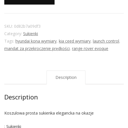
SKU:
0d82b7a09df3
Category:
Sukienki
Tags:
hyundai kona wymiary
,
kia ceed wymiary
,
launch control
,
mandat za przekroczenie prędkości
,
range rover evoque
Description
Description
Koszulowa prosta sukienka elegancka na okazje
: Sukienki