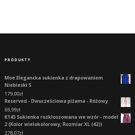
PRODUKTY
Moe Elegancka sukienka z drapowaniem
Niebieski S
179,00
zł
Reserved - Dwucześciowa piżama - Różowy
69,99
zł
K145 Sukienka rozkloszowana we wzór - model
2 (Kolor wielokolorowy, Rozmiar XL (42))
278,07
zł