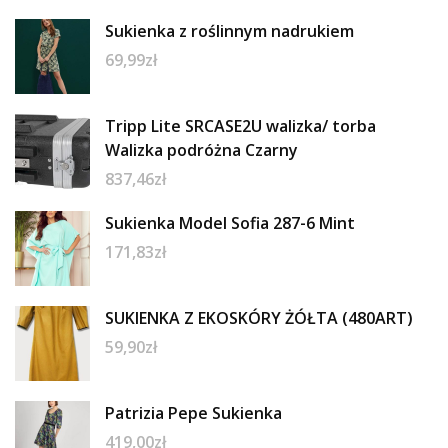
Sukienka z roślinnym nadrukiem
69,99
zł
Tripp Lite SRCASE2U walizka/ torba
Walizka podróżna Czarny
837,46
zł
Sukienka Model Sofia 287-6 Mint
171,83
zł
SUKIENKA Z EKOSKÓRY ŻÓŁTA (480ART)
59,90
zł
Patrizia Pepe Sukienka
419,00
zł