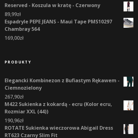
Reserved - Koszula w kratę - Czerwony
89,99
zł
Espadryle PEPE JEANS - Maui Tape PMS10297
Chambray 564
169,00
zł
PRODUKTY
Elegancki Kombinezon z Bufiastym Rękawem -
Ciemnozielony
267,90
zł
M422 Sukienka z kokardą - ecru (Kolor ecru,
Rozmiar XXL (44))
190,96
zł
ROTATE Sukienka wieczorowa Abigail Dress
RT623 Czarny Slim Fit