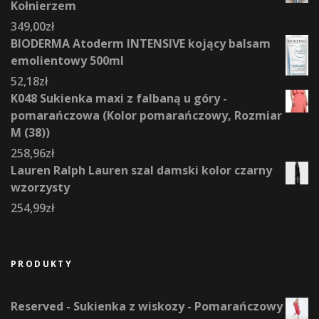
Kołnierzem
349,00
zł
BIODERMA Atoderm INTENSIVE kojący balsam
emolientowy 500ml
52,18
zł
K048 Sukienka maxi z falbaną u góry -
pomarańczowa (Kolor pomarańczowy, Rozmiar
M (38))
258,96
zł
Lauren Ralph Lauren szal damski kolor czarny
wzorzysty
254,99
zł
PRODUKTY
Reserved - Sukienka z wiskozy - Pomarańczowy