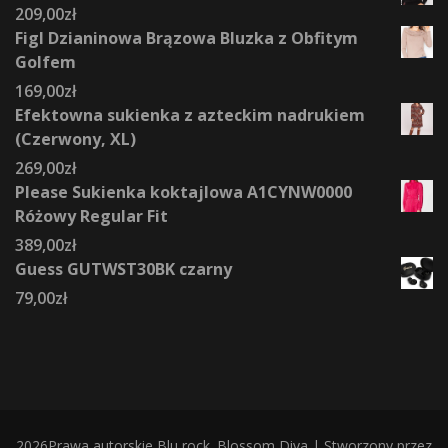
209,00
zł
Figl Dzianinowa Brązowa Bluzka z Obfitym
Golfem
169,00
zł
Efektowna sukienka z azteckim nadrukiem
(Czerwony, XL)
269,00
zł
Please Sukienka koktajlowa A1CYNW0000
Różowy Regular Fit
389,00
zł
Guess GUTWST30BK czarny
79,00
zł
2026Prawa autorskie
Blu rock
.
Blossom Diva | Stworzony przez