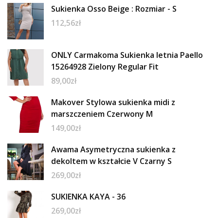
Sukienka Osso Beige : Rozmiar - S
112,56
zł
ONLY Carmakoma Sukienka letnia Paello
15264928 Zielony Regular Fit
89,00
zł
Makover Stylowa sukienka midi z
marszczeniem Czerwony M
149,00
zł
Awama Asymetryczna sukienka z
dekoltem w kształcie V Czarny S
269,00
zł
SUKIENKA KAYA - 36
269,00
zł