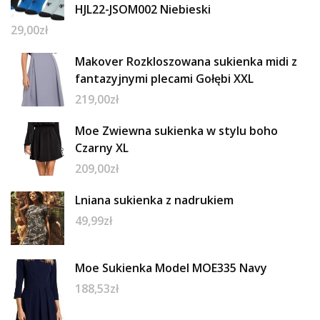
HJL22-JSOM002 Niebieski
29,00
zł
Makover Rozkloszowana sukienka midi z
fantazyjnymi plecami Gołębi XXL
219,00
zł
Moe Zwiewna sukienka w stylu boho
Czarny XL
209,00
zł
Lniana sukienka z nadrukiem
49,99
zł
Moe Sukienka Model MOE335 Navy
188,53
zł