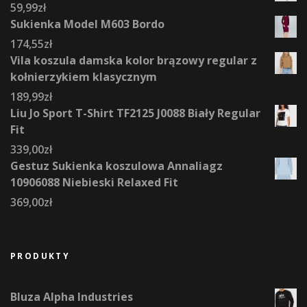
59,99
zł
Sukienka Model M603 Bordo
174,55
zł
Vila koszula damska kolor brązowy regular z
kołnierzykiem klasycznym
189,99
zł
Liu Jo Sport T-Shirt TF2125 J0088 Biały Regular
Fit
339,00
zł
Gestuz Sukienka koszulowa Annaliagz
10906088 Niebieski Relaxed Fit
369,00
zł
PRODUKTY
Bluza Alpha Industries