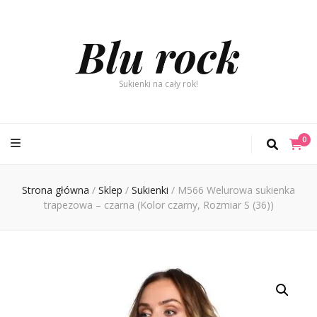
Blu rock
Sukienki na cały rok!
0
Strona główna
/
Sklep
/
Sukienki
/
M566 Welurowa sukienka
trapezowa – czarna (Kolor czarny, Rozmiar S (36))