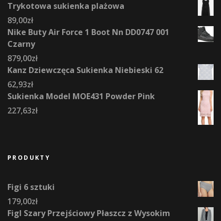
Trykotowa sukienka plażowa
89,00
zł
Nike Buty Air Force 1 Boot Nn DD0747 001
Czarny
879,00
zł
Kanz Dziewczęca Sukienka Niebieski 62
62,93
zł
Sukienka Model MOE431 Powder Pink
227,63
zł
PRODUKTY
Figi 6 sztuki
179,00
zł
Figl Szary Przejściowy Płaszcz z Wysokim