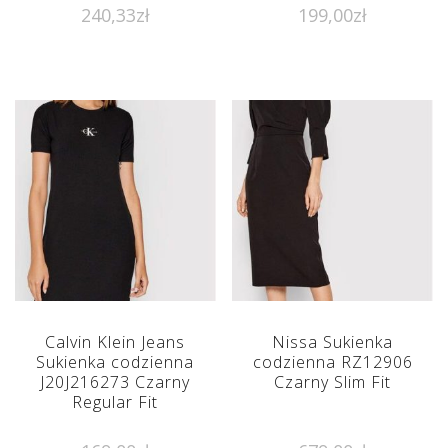
240,33
zł
199,00
zł
Calvin Klein Jeans
Nissa Sukienka
Sukienka codzienna
codzienna RZ12906
J20J216273 Czarny
Czarny Slim Fit
Regular Fit