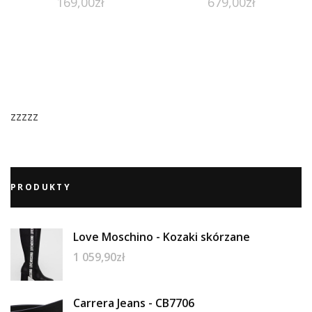
169,00
zł
679,00
zł
zzzzz
PRODUKTY
Love Moschino - Kozaki skórzane
1 059,90
zł
Carrera Jeans - CB7706