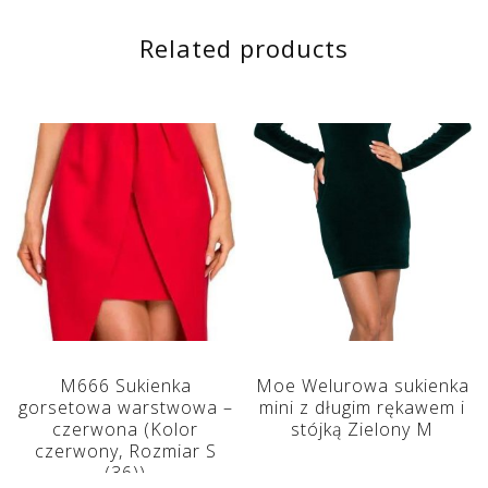
Related products
M666 Sukienka
Moe Welurowa sukienka
gorsetowa warstwowa –
mini z długim rękawem i
czerwona (Kolor
stójką Zielony M
czerwony, Rozmiar S
(36))