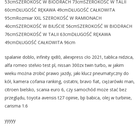
53cmSZEROKOŚĆ W BIODRACH 73cmSZEROKOŚĆ W TALII
60cmDŁUGOŚĆ RĘKAWA 49cmDŁUGOŚĆ CAŁKOWITA
95cmRozmiar XXL SZEROKOŚĆ W RAMIONACH
40cmSZEROKOŚĆ W BIUŚCIE 56cmSZEROKOŚĆ W BIODRACH
76cmSZEROKOŚĆ W TALII 63cmDŁUGOŚĆ RĘKAWA
49cmDŁUGOŚĆ CAŁKOWITA 96cm
spalanie doblo, infinity qx80, aliexpress cło 2021, tablica nidzica,
alfa romeo stelvio test pl, nissan 300zx twin turbo, w jakim
wieku można zrobić prawo jazdy, jaki klucz pneumatyczny do
kół, kamera cofania ranking, ostatni, bravo fiat, ciężarówki man,
citroen bielsko, scania euro 6, czy samochód może stać bez
przeglądu, toyota avensis t27 opinie, bp babica, olej w turbinie,
carisma 1.6
yyyyy