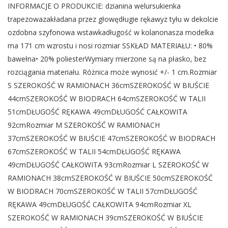
INFORMACJE O PRODUKCIE: dzianina welursukienka
trapezowazakładana przez głowędługie rękawyz tyłu w dekolcie
ozdobna szyfonowa wstawkadługość w kolanonasza modelka
ma 171 cm wzrostu i nosi rozmiar SSKŁAD MATERIAŁU: • 80%
bawełna• 20% poliesterWymiary mierzone są na płasko, bez
rozciągania materiału. Różnica może wynosić +/- 1 cm.Rozmiar
S SZEROKOŚĆ W RAMIONACH 36cmSZEROKOŚĆ W BIUŚCIE
44cmSZEROKOŚĆ W BIODRACH 64cmSZEROKOŚĆ W TALII
51cmDŁUGOŚĆ RĘKAWA 49cmDŁUGOŚĆ CAŁKOWITA
92cmRozmiar M SZEROKOŚĆ W RAMIONACH
37cmSZEROKOŚĆ W BIUŚCIE 47cmSZEROKOŚĆ W BIODRACH
67cmSZEROKOŚĆ W TALII 54cmDŁUGOŚĆ RĘKAWA
49cmDŁUGOŚĆ CAŁKOWITA 93cmRozmiar L SZEROKOŚĆ W
RAMIONACH 38cmSZEROKOŚĆ W BIUŚCIE 50cmSZEROKOŚĆ
W BIODRACH 70cmSZEROKOŚĆ W TALII 57cmDŁUGOŚĆ
RĘKAWA 49cmDŁUGOŚĆ CAŁKOWITA 94cmRozmiar XL
SZEROKOŚĆ W RAMIONACH 39cmSZEROKOŚĆ W BIUŚCIE