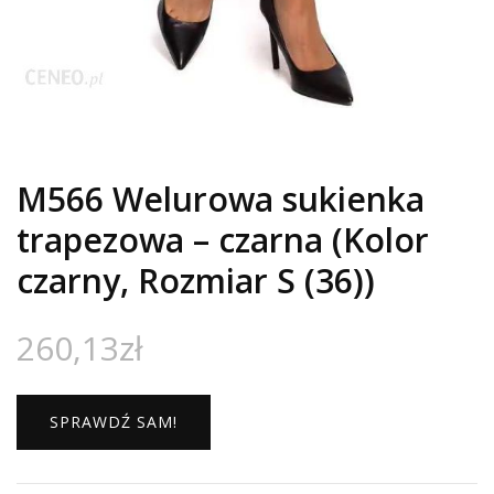
M566 Welurowa sukienka
trapezowa – czarna (Kolor
czarny, Rozmiar S (36))
260,13
zł
SPRAWDŹ SAM!