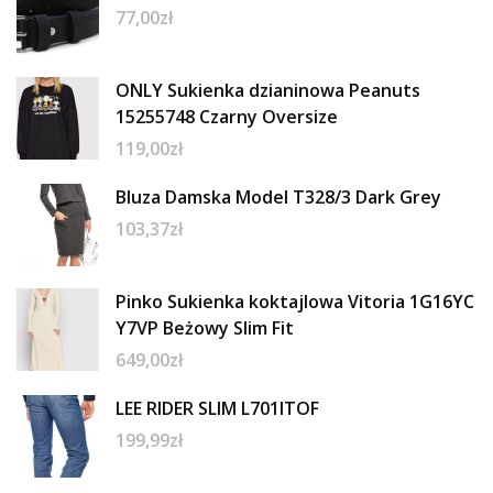
77,00
zł
ONLY Sukienka dzianinowa Peanuts
15255748 Czarny Oversize
119,00
zł
Bluza Damska Model T328/3 Dark Grey
103,37
zł
Pinko Sukienka koktajlowa Vitoria 1G16YC
Y7VP Beżowy Slim Fit
649,00
zł
LEE RIDER SLIM L701ITOF
199,99
zł