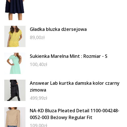
Gładka bluzka dżersejowa
89,00
zł
Sukienka Marelna Mint : Rozmiar - S
100,40
zł
Answear Lab kurtka damska kolor czarny
zimowa
499,99
zł
NA-KD Bluza Pleated Detail 1100-004248-
0052-003 Beżowy Regular Fit
109,00
zł