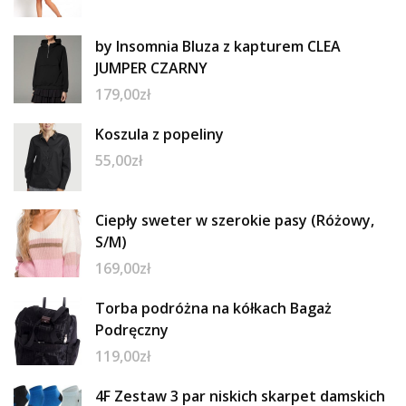
by Insomnia Bluza z kapturem CLEA
JUMPER CZARNY
179,00
zł
Koszula z popeliny
55,00
zł
Ciepły sweter w szerokie pasy (Różowy,
S/M)
169,00
zł
Torba podróżna na kółkach Bagaż
Podręczny
119,00
zł
4F Zestaw 3 par niskich skarpet damskich