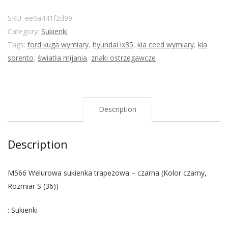
SKU:
ee0a441f2d99
Category:
Sukienki
Tags:
ford kuga wymiary
,
hyundai ix35
,
kia ceed wymiary
,
kia
sorento
,
światła mijania
,
znaki ostrzegawcze
Description
Description
M566 Welurowa sukienka trapezowa – czarna (Kolor czarny,
Rozmiar S (36))
: Sukienki