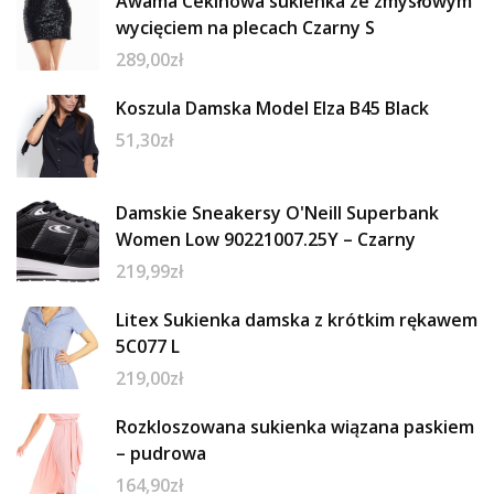
Awama Cekinowa sukienka ze zmysłowym
wycięciem na plecach Czarny S
289,00
zł
Koszula Damska Model Elza B45 Black
51,30
zł
Damskie Sneakersy O'Neill Superbank
Women Low 90221007.25Y – Czarny
219,99
zł
Litex Sukienka damska z krótkim rękawem
5C077 L
219,00
zł
Rozkloszowana sukienka wiązana paskiem
– pudrowa
164,90
zł