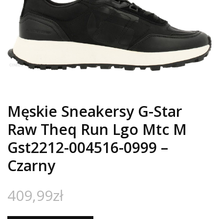
Męskie Sneakersy G-Star
Raw Theq Run Lgo Mtc M
Gst2212-004516-0999 –
Czarny
409,99
zł