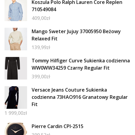
Koszula Polo Ralph Lauren Core Replen
710549084
409,00
zł
Mango Sweter Jujuy 37005950 Beżowy
Relaxed Fit
139,99
zł
Tommy Hilfiger Curve Sukienka codzienna
WW0WW34259 Czarny Regular Fit
399,00
zł
Versace Jeans Couture Sukienka
codzienna 73HAO916 Granatowy Regular
Fit
1 999,00
zł
Pierre Cardin CPI-2515