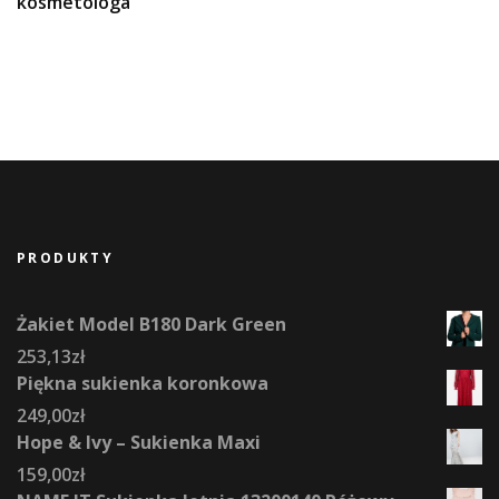
kosmetologa
PRODUKTY
Żakiet Model B180 Dark Green
253,13
zł
Piękna sukienka koronkowa
249,00
zł
Hope & Ivy – Sukienka Maxi
159,00
zł