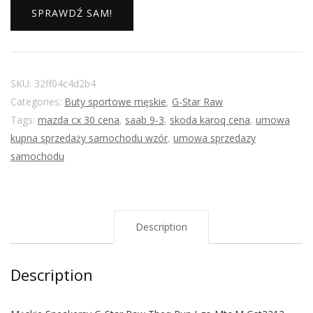
SPRAWDŹ SAM!
SKU:
32ff04c4d2b4
Categories:
Buty sportowe męskie
,
G-Star Raw
Tags:
mazda cx 30 cena
,
saab 9-3
,
skoda karoq cena
,
umowa
kupna sprzedaży samochodu wzór
,
umowa sprzedazy
samochodu
Description
Description