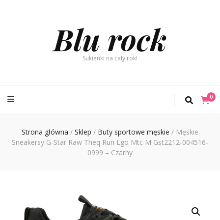
Blu rock
Sukienki na cały rok!
0
Strona główna
/
Sklep
/
Buty sportowe męskie
/
Męskie
Sneakersy G-Star Raw Theq Run Lgo Mtc M Gst2212-004516-
0999 – Czarny