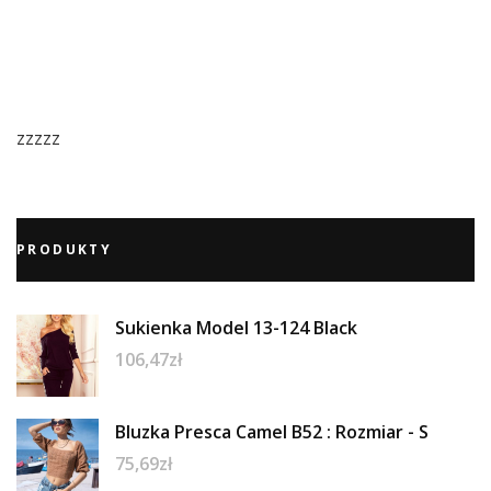
zzzzz
PRODUKTY
Sukienka Model 13-124 Black
106,47
zł
Bluzka Presca Camel B52 : Rozmiar - S
75,69
zł