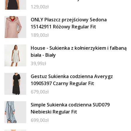
129,00
zł
ONLY Płaszcz przejściowy Sedona
15142911 Różowy Regular Fit
189,00
zł
House - Sukienka z kołnierzykiem i falbaną
biała - Biały
39,99
zł
Gestuz Sukienka codzienna Averygz
10905397 Czarny Regular Fit
679,00
zł
Simple Sukienka codzienna SUD079
Niebieski Regular Fit
699,00
zł