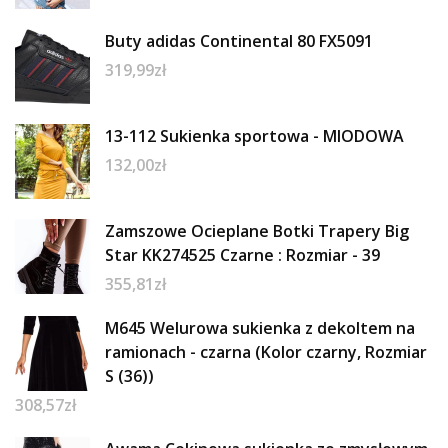
Buty adidas Continental 80 FX5091
319,99
zł
13-112 Sukienka sportowa - MIODOWA
132,00
zł
Zamszowe Ocieplane Botki Trapery Big
Star KK274525 Czarne : Rozmiar - 39
355,81
zł
M645 Welurowa sukienka z dekoltem na
ramionach - czarna (Kolor czarny, Rozmiar
S (36))
308,57
zł