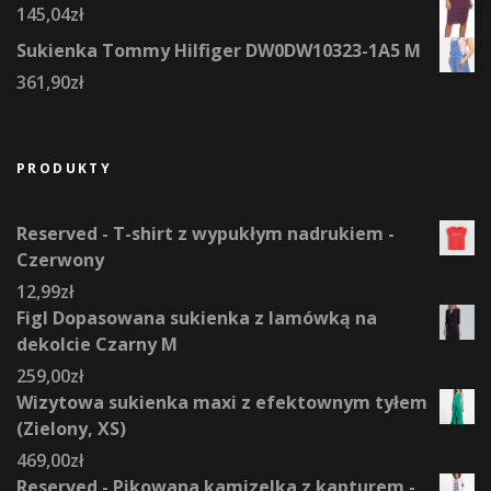
145,04
zł
Sukienka Tommy Hilfiger DW0DW10323-1A5 M
361,90
zł
PRODUKTY
Reserved - T-shirt z wypukłym nadrukiem -
Czerwony
12,99
zł
Figl Dopasowana sukienka z lamówką na
dekolcie Czarny M
259,00
zł
Wizytowa sukienka maxi z efektownym tyłem
(Zielony, XS)
469,00
zł
Reserved - Pikowana kamizelka z kapturem -