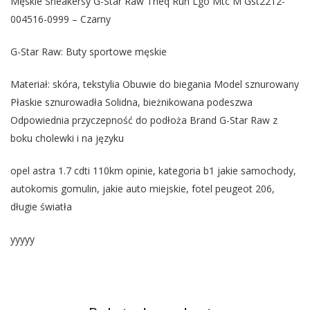
Męskie Sneakersy G-Star Raw Theq Run Lgo Mtc M Gst2212-
004516-0999 – Czarny
G-Star Raw: Buty sportowe męskie
Materiał: skóra, tekstylia Obuwie do biegania Model sznurowany
Płaskie sznurowadła Solidna, bieżnikowana podeszwa
Odpowiednia przyczepność do podłoża Brand G-Star Raw z
boku cholewki i na języku
opel astra 1.7 cdti 110km opinie, kategoria b1 jakie samochody,
autokomis gomulin, jakie auto miejskie, fotel peugeot 206,
długie światła
yyyyy