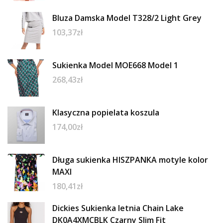
Bluza Damska Model T328/2 Light Grey
103,37
zł
Sukienka Model MOE668 Model 1
268,43
zł
Klasyczna popielata koszula
174,00
zł
Długa sukienka HISZPANKA motyle kolor
MAXI
180,41
zł
Dickies Sukienka letnia Chain Lake
DK0A4XMCBLK Czarny Slim Fit