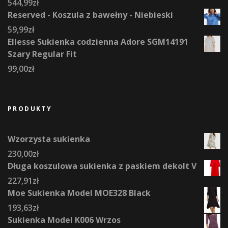
544,99
zł
Reserved - Koszula z bawełny - Niebieski
59,99
zł
Ellesse Sukienka codzienna Adore SGM14191
Szary Regular Fit
99,00
zł
PRODUKTY
Wzorzysta sukienka
230,00
zł
Długa koszulowa sukienka z paskiem dekolt V
227,91
zł
Moe Sukienka Model MOE328 Black
193,63
zł
Sukienka Model K006 Wrzos