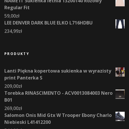
NAME IT Sukienka letnia 13200140 Różowy
Regular Fit
59,00
zł
LEE DENVER DARK BLUE ELKO L716HDBU
234,99
zł
PRODUKTY
Lanti Piękna kopertowa sukienka w wyrazisty
print Panterka S
209,00
zł
Torebka RINASCIMENTO - ACV0013084003 Nero
B01
269,00
zł
Salomon Onis Mid Gtx W Trooper Ebony Charlo
Niebieski L41412200