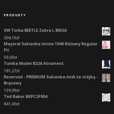
PRODUKTY
VW Torba BEETLE Zebra L BRISA
204,16
zł
Mayoral Sukienka letnia 1940 Różowy Regular
Fit
59,00
zł
Tunika Model B226 Atrament
181,27
zł
Reserved - PREMIUM Sukienka midi ze stójką -
Brązowy
139,99
zł
Ted Baker BKPCSF904
841,00
zł