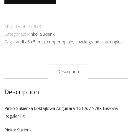
SKU:
d7dbf077f9a3
Categories:
Pinko
,
Sukienki
Tags:
audi a6 c5
,
mini cooper opinie
,
suzuki grand vitara opinie
Description
Description
Pinko Sukienka koktajlowa Anguillara 1G1767 Y7RX Beżowy
Regular Fit
Pinko: Sukienki