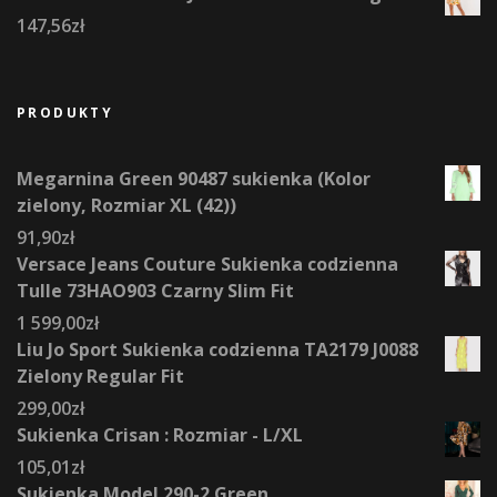
147,56
zł
PRODUKTY
Megarnina Green 90487 sukienka (Kolor
zielony, Rozmiar XL (42))
91,90
zł
Versace Jeans Couture Sukienka codzienna
Tulle 73HAO903 Czarny Slim Fit
1 599,00
zł
Liu Jo Sport Sukienka codzienna TA2179 J0088
Zielony Regular Fit
299,00
zł
Sukienka Crisan : Rozmiar - L/XL
105,01
zł
Sukienka Model 290-2 Green