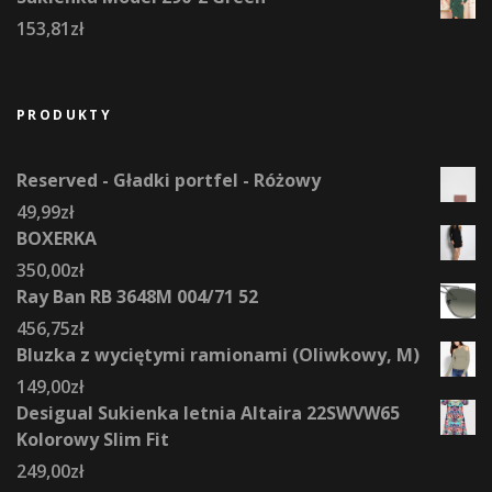
153,81
zł
PRODUKTY
Reserved - Gładki portfel - Różowy
49,99
zł
BOXERKA
350,00
zł
Ray Ban RB 3648M 004/71 52
456,75
zł
Bluzka z wyciętymi ramionami (Oliwkowy, M)
149,00
zł
Desigual Sukienka letnia Altaira 22SWVW65
Kolorowy Slim Fit
249,00
zł