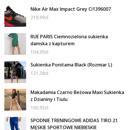
Nike Air Max Impact Grey Ci1396007
319,99
zł
RUE PARIS Ciemnozielona sukienka
damska z kapturem
104,99
zł
Sukienka Ponitama Black (Rozmiar L)
121,38
zł
Makadamia Czarno Beżowa Maxi Sukienka
z Dzianiny i Tiulu
160,93
zł
SPODNIE TRENINGOWE ADIDAS TIRO 21
MĘSKIE SPORTOWE NIEBIESKIE