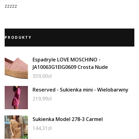
zzzzz
PRODUKTY
Espadryle LOVE MOSCHINO -
JA10063G1EIG0609 Crosta Nude
359,00
zł
Reserved - Sukienka mini - Wielobarwny
219,99
zł
Sukienka Model 278-3 Carmel
144,31
zł