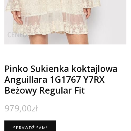
Pinko Sukienka koktajlowa
Anguillara 1G1767 Y7RX
Beżowy Regular Fit
979,00
zł
SPRAWDŹ SAM!