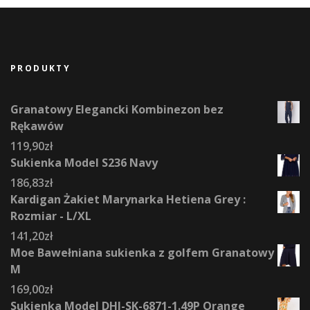
PRODUKTY
Granatowy Elegancki Kombinezon bez
Rękawów
119,90
zł
Sukienka Model S236 Navy
186,83
zł
Kardigan Żakiet Marynarka Hetiena Grey :
Rozmiar - L/XL
141,20
zł
Moe Bawełniana sukienka z golfem Granatowy
M
169,00
zł
Sukienka Model DHJ-SK-6871-1.49P Orange