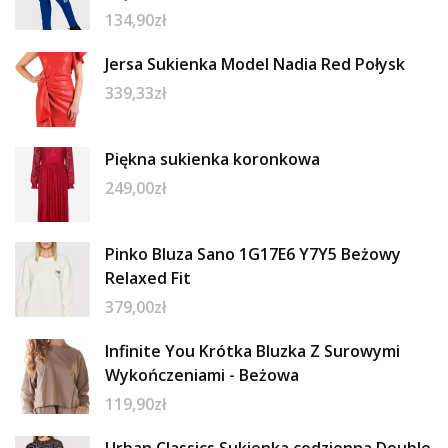
134,90
zł
Jersa Sukienka Model Nadia Red Połysk
339,33
zł
Piękna sukienka koronkowa
249,00
zł
Pinko Bluza Sano 1G17E6 Y7Y5 Beżowy
Relaxed Fit
379,00
zł
Infinite You Krótka Bluzka Z Surowymi
Wykończeniami - Beżowa
119,90
zł