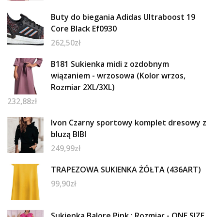
Buty do biegania Adidas Ultraboost 19
Core Black Ef0930
262,50
zł
B181 Sukienka midi z ozdobnym
wiązaniem - wrzosowa (Kolor wrzos,
Rozmiar 2XL/3XL)
232,88
zł
Ivon Czarny sportowy komplet dresowy z
bluzą BIBI
249,99
zł
TRAPEZOWA SUKIENKA ŻÓŁTA (436ART)
99,90
zł
Sukienka Balore Pink : Rozmiar - ONE SIZE