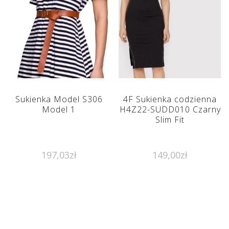
Sukienka Model S306
4F Sukienka codzienna
Model 1
H4Z22-SUDD010 Czarny
Slim Fit
197,03
zł
149,00
zł