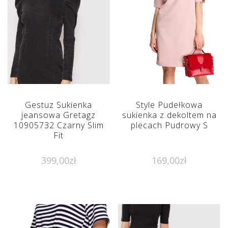
Gestuz Sukienka
Style Pudełkowa
jeansowa Gretagz
sukienka z dekoltem na
10905732 Czarny Slim
plecach Pudrowy S
Fit
399,00
zł
169,00
zł