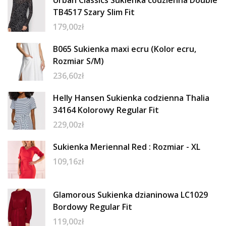
Urban Classics Sukienka codzienna Double
TB4517 Szary Slim Fit
179,00
zł
B065 Sukienka maxi ecru (Kolor ecru,
Rozmiar S/M)
236,60
zł
Helly Hansen Sukienka codzienna Thalia
34164 Kolorowy Regular Fit
229,00
zł
Sukienka Meriennal Red : Rozmiar - XL
109,16
zł
Glamorous Sukienka dzianinowa LC1029
Bordowy Regular Fit
119,00
zł