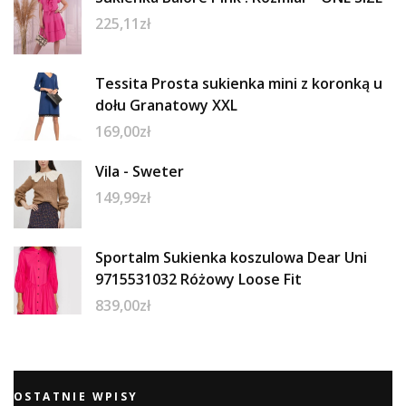
225,11
zł
Tessita Prosta sukienka mini z koronką u
dołu Granatowy XXL
169,00
zł
Vila - Sweter
149,99
zł
Sportalm Sukienka koszulowa Dear Uni
9715531032 Różowy Loose Fit
839,00
zł
OSTATNIE WPISY