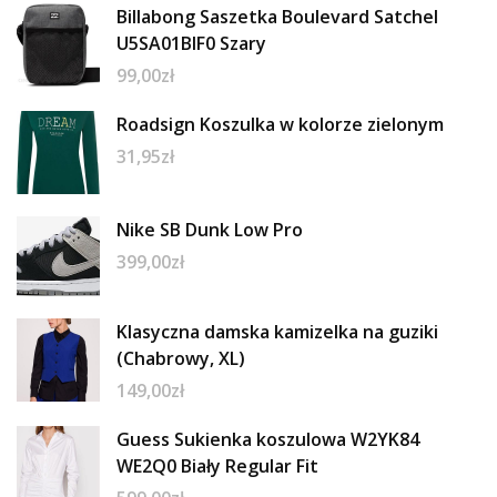
Billabong Saszetka Boulevard Satchel
U5SA01BIF0 Szary
99,00
zł
Roadsign Koszulka w kolorze zielonym
31,95
zł
Nike SB Dunk Low Pro
399,00
zł
Klasyczna damska kamizelka na guziki
(Chabrowy, XL)
149,00
zł
Guess Sukienka koszulowa W2YK84
WE2Q0 Biały Regular Fit