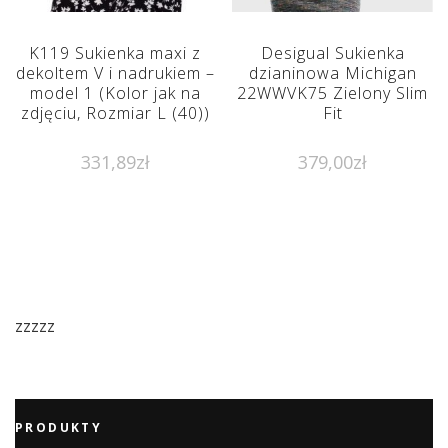
K119 Sukienka maxi z
Desigual Sukienka
dekoltem V i nadrukiem –
dzianinowa Michigan
model 1 (Kolor jak na
22WWVK75 Zielony Slim
zdjęciu, Rozmiar L (40))
Fit
331,89
zł
379,00
zł
zzzzz
PRODUKTY