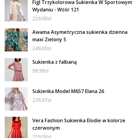
Figl Trzykolorowa Sukienka W Sportowym
Wydaniu - Wzór 121
229,00
zł
Awama Asymetryczna sukienka dzienna
maxi Zielony S
249,00
zł
Sukienka z falbaną
99,99
zł
Sukienka Model M657 Elana 26
279,97
zł
Vera Fashion Sukienka Elodie w kolorze
czerwonym
219,00
zł