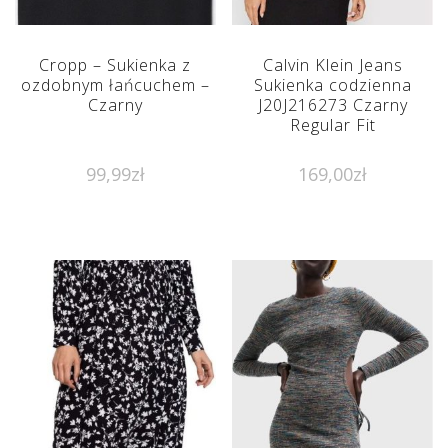
Cropp – Sukienka z
Calvin Klein Jeans
ozdobnym łańcuchem –
Sukienka codzienna
Czarny
J20J216273 Czarny
Regular Fit
99,99
zł
169,00
zł