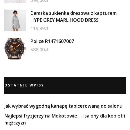
599,00
zł
Damska sukienka dresowa z kapturem
HYPE GREY MARL HOOD DRESS
119,99
zł
Police R1471607007
588,00
zł
OSTATNIE WPISY
Jak wybrać wygodną kanapę tapicerowaną do salonu
Najlepsi fryzjerzy na Mokotowie — salony dla kobiet i
mężczyzn