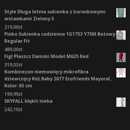
Style Długa letnia sukienka z koronkowymi
wstawkami Zielony S
219,00
zł
Pinko Sukienka codzienna 1G1753 Y7SM Beżowy
Regular Fit
489,00
zł
Figl Płaszcz Damski Model M625 Red
319,03
zł
Kombinezon niemowlęcy mikrofibra
dziewczęcy Róż Baby 2677 Ecofriends Mayoral,
Kolor: 65 cm
199,99
zł
SKYFALL błękit nieba
242,10
zł