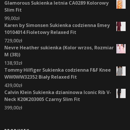
Glamorous Sukienka letnia CA0289 Kolorowy
Slim Fit
99,00
zł
Karen by Simonsen Sukienka codzienna Emey
10104014 Fioletowy Relaxed Fit
729,00
zł
Nevre Heather sukienka (Kolor wrzos, Rozmiar
M (38))
138,93
zł
Tommy Hilfiger Sukienka codzienna F&F Knee
WW0WW32352 Biały Relaxed Fit
439,00
zł
Calvin Klein Sukienka dzianinowa Iconic Rib V-
Neck K20K203005 Czarny Slim Fit
399,00
zł