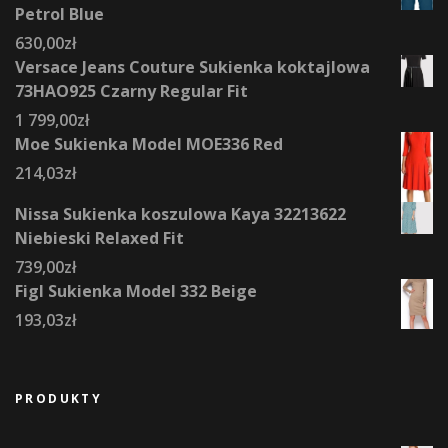
Petrol Blue
630,00
zł
Versace Jeans Couture Sukienka koktajlowa
73HAO925 Czarny Regular Fit
1 799,00
zł
Moe Sukienka Model MOE336 Red
214,03
zł
Nissa Sukienka koszulowa Kaya 32213622
Niebieski Relaxed Fit
739,00
zł
Figl Sukienka Model 332 Beige
193,03
zł
PRODUKTY