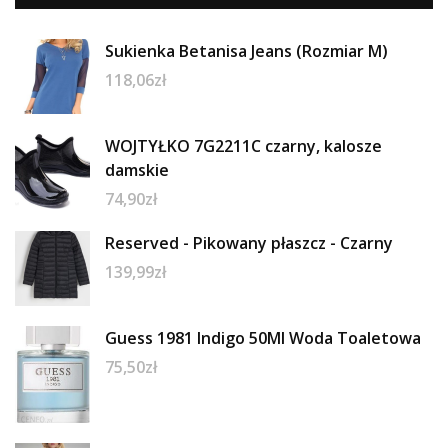
Sukienka Betanisa Jeans (Rozmiar M)
118,06
zł
WOJTYŁKO 7G2211C czarny, kalosze
damskie
74,90
zł
Reserved - Pikowany płaszcz - Czarny
139,99
zł
Guess 1981 Indigo 50Ml Woda Toaletowa
75,50
zł