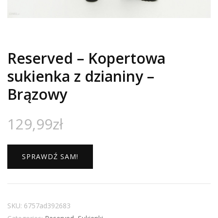
Reserved – Kopertowa
sukienka z dzianiny –
Brązowy
129,99
zł
SPRAWDŹ SAM!
SKU:
6757ad392683