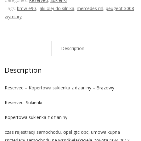
Categories:
Reserved
,
Sukienki
Tags:
bmw e90
,
jaki olej do silnika
,
mercedes ml
,
peugeot 3008
wymiary
Description
Description
Reserved – Kopertowa sukienka z dzianiny – Brązowy
Reserved: Sukienki
Kopertowa sukienka z dzianiny
czas rejestracji samochodu, opel gtc opc, umowa kupna
sprzedaży samochodu na współwłaściciela, toyota rav4 2012,