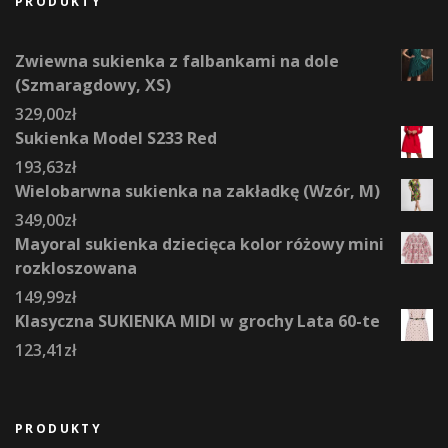
PRODUKTY
Zwiewna sukienka z falbankami na dole
(Szmaragdowy, XS)
329,00
zł
Sukienka Model S233 Red
193,63
zł
Wielobarwna sukienka na zakładkę (Wzór, M)
349,00
zł
Mayoral sukienka dziecięca kolor różowy mini
rozkloszowana
149,99
zł
Klasyczna SUKIENKA MIDI w grochy Lata 60-te
123,41
zł
PRODUKTY