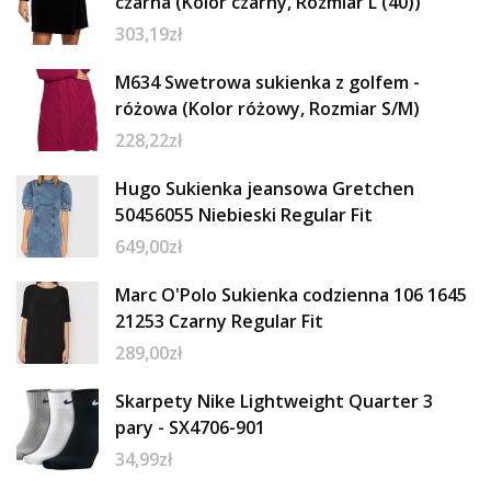
czarna (Kolor czarny, Rozmiar L (40))
303,19
zł
M634 Swetrowa sukienka z golfem -
różowa (Kolor różowy, Rozmiar S/M)
228,22
zł
Hugo Sukienka jeansowa Gretchen
50456055 Niebieski Regular Fit
649,00
zł
Marc O'Polo Sukienka codzienna 106 1645
21253 Czarny Regular Fit
289,00
zł
Skarpety Nike Lightweight Quarter 3
pary - SX4706-901
34,99
zł