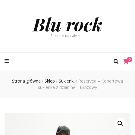
Blu rock
Sukienki na cały rok!
0
Strona główna
/
Sklep
/
Sukienki
/
Reserved – Kopertowa
sukienka z dzianiny – Brązowy