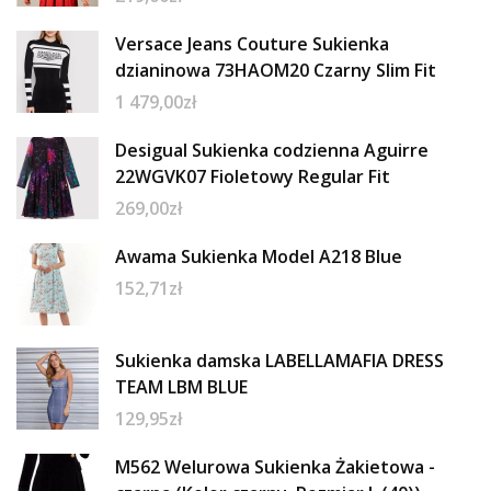
Versace Jeans Couture Sukienka
dzianinowa 73HAOM20 Czarny Slim Fit
1 479,00
zł
Desigual Sukienka codzienna Aguirre
22WGVK07 Fioletowy Regular Fit
269,00
zł
Awama Sukienka Model A218 Blue
152,71
zł
Sukienka damska LABELLAMAFIA DRESS
TEAM LBM BLUE
129,95
zł
M562 Welurowa Sukienka Żakietowa -