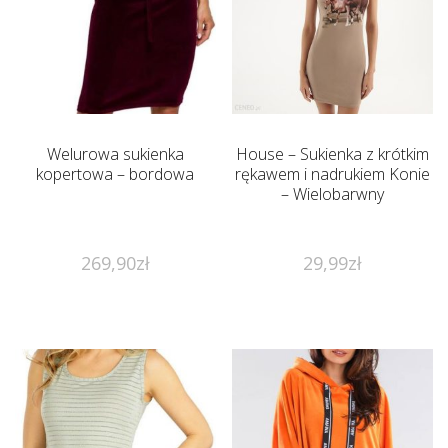
Welurowa sukienka
House – Sukienka z krótkim
kopertowa – bordowa
rękawem i nadrukiem Konie
– Wielobarwny
269,90
zł
29,99
zł