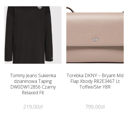
Tommy Jeans Sukienka
Torebka DKNY – Bryant-Md
dzianinowa Taping
Flap Xbody R82E3467 Lt
DW0DW12856 Czarny
Toffee/Slvr Y8R
Relaxed Fit
219,00
zł
799,00
zł