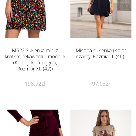
M522 Sukienka mini z
Misona sukienka (Kolor
krótkimi rękawami – model 6
czarny, Rozmiar L (40))
(Kolor jak na zdjęciu,
Rozmiar XL (42))
198,72
zł
97,03
zł