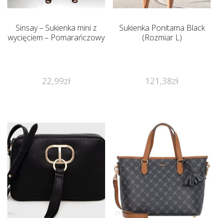
Sinsay – Sukienka mini z
Sukienka Ponitama Black
wycięciem – Pomarańczowy
(Rozmiar L)
22,99
zł
121,38
zł