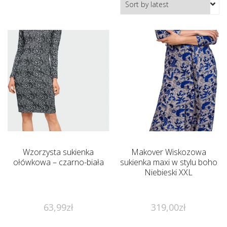
Wzorzysta sukienka
Makover Wiskozowa
ołówkowa – czarno-biała
sukienka maxi w stylu boho
Niebieski XXL
63,99
zł
319,00
zł