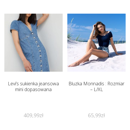
Levi’s sukienka jeansowa
Bluzka Monnadis : Rozmiar
mini dopasowana
– L/XL
409,99
zł
65,99
zł