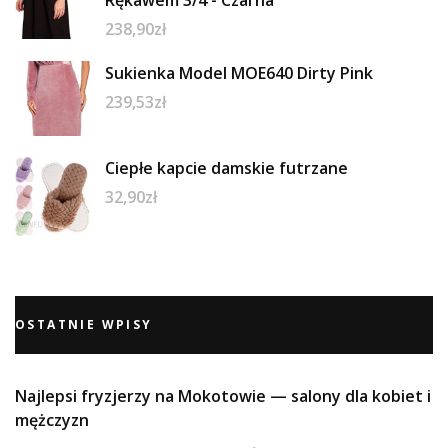
238,90
zł
Sukienka Model MOE640 Dirty Pink
239,53
zł
Ciepłe kapcie damskie futrzane
32,90
zł
OSTATNIE WPISY
Najlepsi fryzjerzy na Mokotowie — salony dla kobiet i
mężczyzn