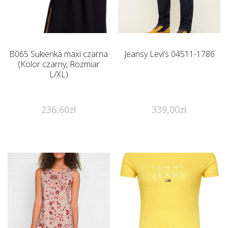
B065 Sukienka maxi czarna
Jeansy Levi’s 04511-1786
(Kolor czarny, Rozmiar
L/XL)
236,60
zł
339,00
zł