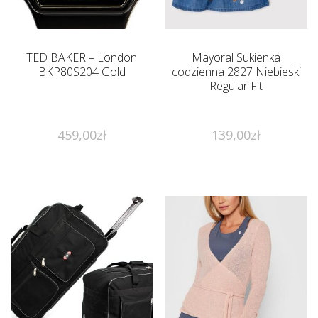
TED BAKER – London
Mayoral Sukienka
BKP80S204 Gold
codzienna 2827 Niebieski
Regular Fit
459,00
zł
139,00
zł