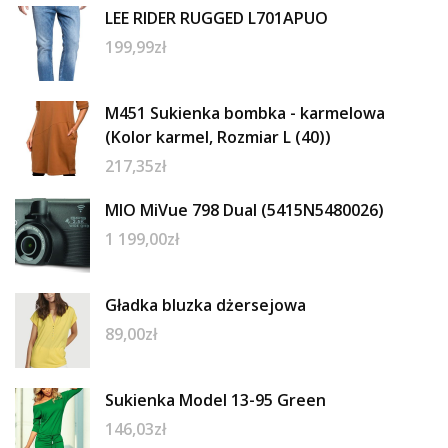
LEE RIDER RUGGED L701APUO
199,99
zł
M451 Sukienka bombka - karmelowa
(Kolor karmel, Rozmiar L (40))
217,35
zł
MIO MiVue 798 Dual (5415N5480026)
1 199,00
zł
Gładka bluzka dżersejowa
89,00
zł
Sukienka Model 13-95 Green
146,03
zł