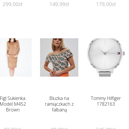
(Czarny, M)
299,00
zł
149,99
zł
179,00
zł
Figl Sukienka
Bluzka na
Tommy Hilfiger
Model M452
ramiączkach z
1782163
Brown
falbaną