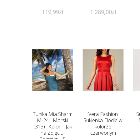
119,99
zł
1 289,00
zł
Tunika Mia Sharm
Vera Fashion
S
M-241 Morski
Sukienka Elodie w
(313) : Kolor – Jak
kolorze
na Zdjęciu,
czerwonym
Rozmiar – S