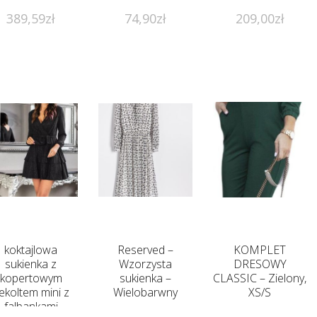
389,59
zł
74,90
zł
209,00
zł
koktajlowa
Reserved –
KOMPLET
sukienka z
Wzorzysta
DRESOWY
kopertowym
sukienka –
CLASSIC – Zielony,
ekoltem mini z
Wielobarwny
XS/S
falbankami