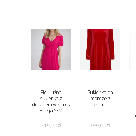
Figl Luźna
Sukienka na
sukienka z
imprezę z
dekoltem w serek
aksamitu
Fuksja S/M
219,00
zł
199,00
zł