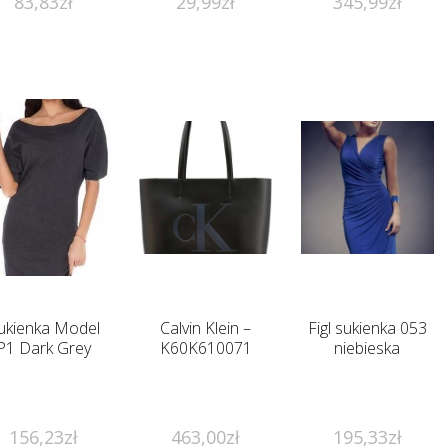
83,83
zł
29,99
zł
345,99
zł
ukienka Model
Calvin Klein –
Figl sukienka 053
P1 Dark Grey
K60K610071
niebieska
156,23
zł
463,00
zł
195,33
zł