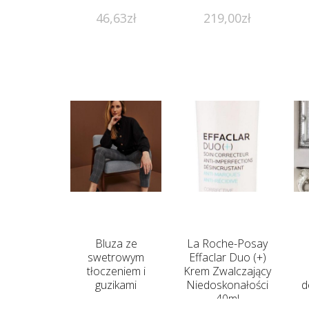
46,63
zł
219,00
zł
Bluza ze
La Roche-Posay
swetrowym
Effaclar Duo (+)
tłoczeniem i
Krem Zwalczający
guzikami
Niedoskonałości
d
40ml