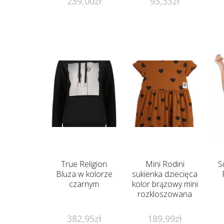
239,00
zł
93,33
zł
True Religion
Mini Rodini
S
Bluza w kolorze
sukienka dziecięca
czarnym
kolor brązowy mini
rozkloszowana
382,95
zł
189,99
zł