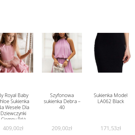
By Royal Baby
Szyfonowa
Sukienka Model
hloe Sukienka
sukienka Debra –
LA062 Black
a Wesele Dla
40
Dziewczynki
Ciemny Róż
409,00
zł
209,00
zł
171,53
zł