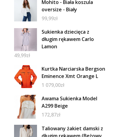
Mohito - Biała koszula
oversize - Biały
99,99
zł
Sukienka dziecięca z
długim rękawem Carlo
Lamon
49,99
zł
Kurtka Narciarska Bergson
Eminence Xmt Orange L
1 079,00
zł
Awama Sukienka Model
A299 Beige
172,87
zł
Taliowany żakiet damski z
długim rękawem (Beżowy,