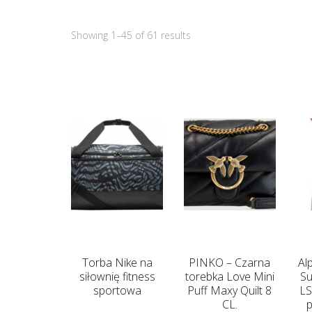
Showing 1–45 of 61 results
Torba Nike na
PINKO – Czarna
Al
siłownię fitness
torebka Love Mini
Su
sportowa
Puff Maxy Quilt 8
LS
CL.