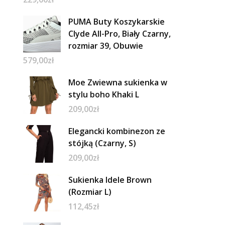
PUMA Buty Koszykarskie
Clyde All-Pro, Biały Czarny,
rozmiar 39, Obuwie
579,00
zł
Moe Zwiewna sukienka w
stylu boho Khaki L
209,00
zł
Elegancki kombinezon ze
stójką (Czarny, S)
209,00
zł
Sukienka Idele Brown
(Rozmiar L)
112,45
zł