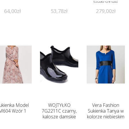
kontrastami
64,00
zł
53,78
zł
279,00
zł
ukienka Model
WOJTYŁKO
Vera Fashion
M604 Wzór 1
7G2211C czarny,
Sukienka Tanya w
kalosze damskie
kolorze niebieskim