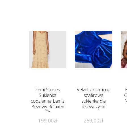
Femi Stories
Velvet aksamitna
Sukienka
szafirowa
C
codzienna Lamis
sukienka dla
N
Beżowy Relaxed
dziewczynki
Fit
199,00
zł
259,00
zł