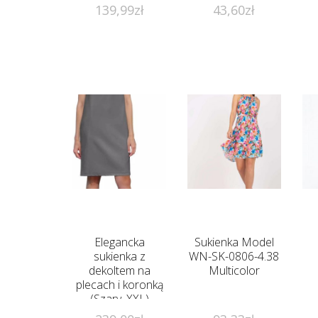
139,99
zł
43,60
zł
Elegancka
Sukienka Model
sukienka z
WN-SK-0806-4.38
dekoltem na
Multicolor
plecach i koronką
(Szary, XXL)