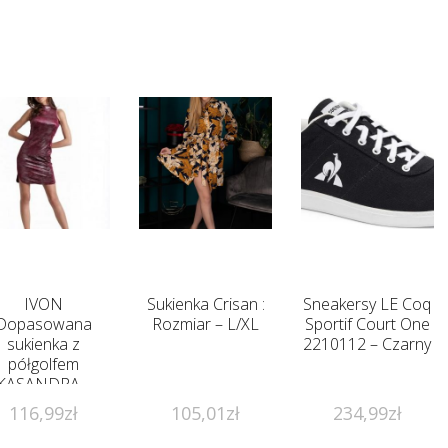
IVON
Sukienka Crisan :
Sneakersy LE Coq
Dopasowana
Rozmiar – L/XL
Sportif Court One
sukienka z
2210112 – Czarny
półgolfem
KASANDRA –
bordo
116,99
zł
105,01
zł
234,99
zł