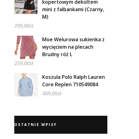
kopertowym dekoltem
mini z falbankami (Czarny,
M)
299,00
zł
Moe Welurowa sukienka z
wycięciem na plecach
Brudny róż L
259,00
zł
Koszula Polo Ralph Lauren
Core Replen 710549084
409,00
zł
OSTATNIE WPISY