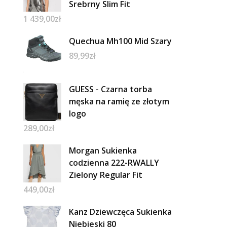
Srebrny Slim Fit
1 439,00
zł
Quechua Mh100 Mid Szary
89,99
zł
GUESS - Czarna torba
męska na ramię ze złotym
logo
289,00
zł
Morgan Sukienka
codzienna 222-RWALLY
Zielony Regular Fit
449,00
zł
Kanz Dziewczęca Sukienka
Niebieski 80