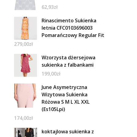
62,93
zł
Rinascimento Sukienka
letnia CFC0103696003
Pomarańczowy Regular Fit
279,00
zł
Wzorzysta dżersejowa
sukienka z falbankami
199,00
zł
June Asymetryczna
Wizytowa Sukienka
Różowa S M L XL XXL
(Es105Lpi)
174,00
zł
koktajlowa sukienka z