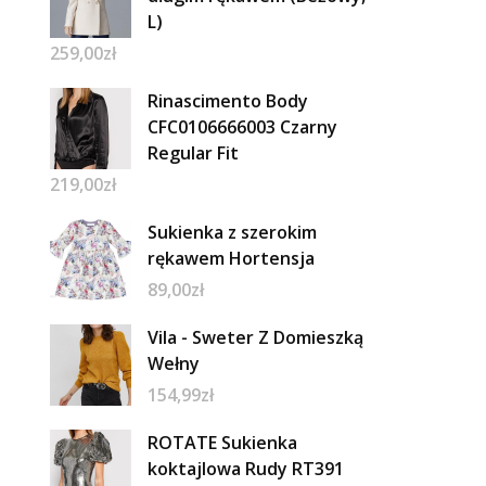
L)
259,00
zł
Rinascimento Body
CFC0106666003 Czarny
Regular Fit
219,00
zł
Sukienka z szerokim
rękawem Hortensja
89,00
zł
Vila - Sweter Z Domieszką
Wełny
154,99
zł
ROTATE Sukienka
koktajlowa Rudy RT391