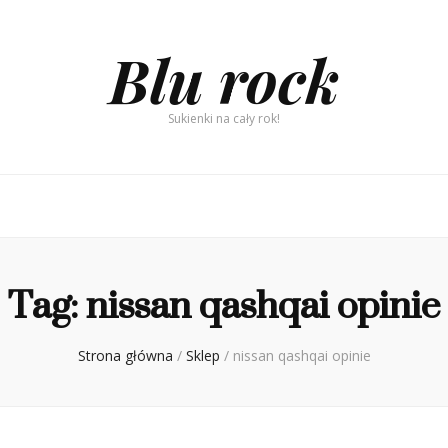
Blu rock
Sukienki na cały rok!
Tag:
nissan qashqai opinie
Strona główna
/
Sklep
/
nissan qashqai opinie