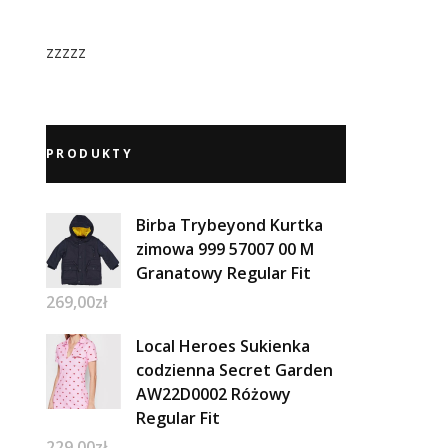
zzzzz
PRODUKTY
Birba Trybeyond Kurtka
zimowa 999 57007 00 M
Granatowy Regular Fit
269,00
zł
Local Heroes Sukienka
codzienna Secret Garden
AW22D0002 Różowy
Regular Fit
229,00
zł