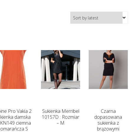
pine Pro Vakia 2
Sukienka Merribel
Czarna
kienka damska
10157D : Rozmiar
dopasowana
KN149 ciemna
– M
sukienka z
pomarańcza S
brązowymi