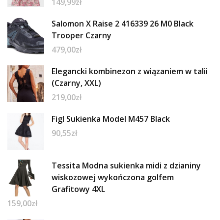
149,99
zł
Salomon X Raise 2 416339 26 M0 Black
Trooper Czarny
479,00
zł
Elegancki kombinezon z wiązaniem w talii
(Czarny, XXL)
219,00
zł
Figl Sukienka Model M457 Black
90,55
zł
Tessita Modna sukienka midi z dzianiny
wiskozowej wykończona golfem
Grafitowy 4XL
159,00
zł