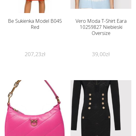
Be Sukienka Model B045
Vero Moda T-Shirt Eara
Red
10259827 Niebieski
Oversize
207,23
zł
39,00
zł