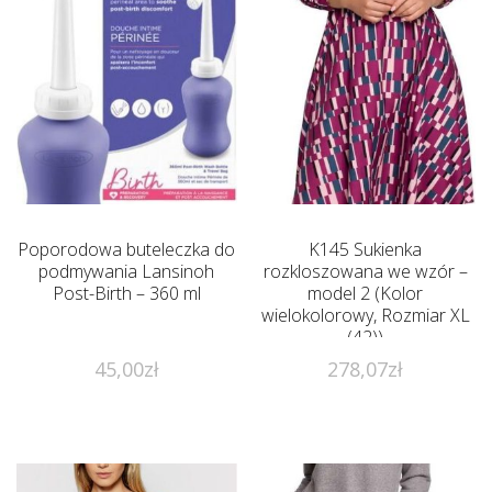
Poporodowa buteleczka do
K145 Sukienka
podmywania Lansinoh
rozkloszowana we wzór –
Post-Birth – 360 ml
model 2 (Kolor
wielokolorowy, Rozmiar XL
(42))
45,00
zł
278,07
zł