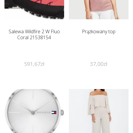
Salewa Wildfire 2 W Fluo
Prążkowany top
Coral 21538154
591,67
zł
37,00
zł