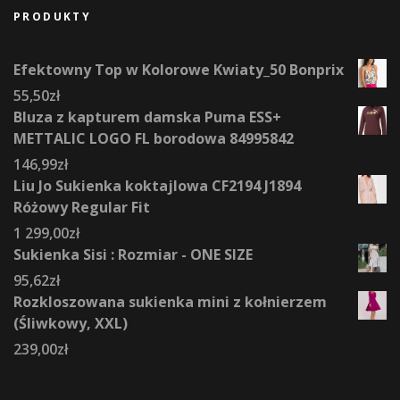
PRODUKTY
Efektowny Top w Kolorowe Kwiaty_50 Bonprix
55,50
zł
Bluza z kapturem damska Puma ESS+
METTALIC LOGO FL borodowa 84995842
146,99
zł
Liu Jo Sukienka koktajlowa CF2194 J1894
Różowy Regular Fit
1 299,00
zł
Sukienka Sisi : Rozmiar - ONE SIZE
95,62
zł
Rozkloszowana sukienka mini z kołnierzem
(Śliwkowy, XXL)
239,00
zł