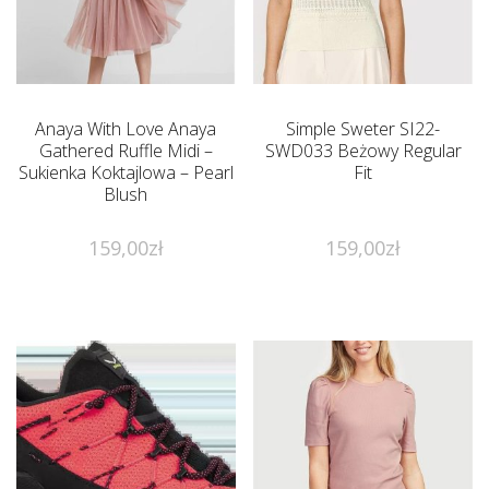
Anaya With Love Anaya
Simple Sweter SI22-
Gathered Ruffle Midi –
SWD033 Beżowy Regular
Sukienka Koktajlowa – Pearl
Fit
Blush
159,00
zł
159,00
zł