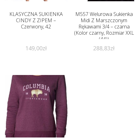
KLASYCZNA SUKIENKA
M557 Welurowa Sukienka
CINDY Z ZIPEM –
Midi Z Marszczonym
Czerwony, 42
Rękawami 3/4 – czarna
(Kolor czarny, Rozmiar XXL
(44))
149,00
zł
288,83
zł