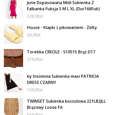
June Dopasowana Midi Sukienka Z
Falbanka Fuksja S M L XL (Dur166Fuk)
228,90
zł
House - Klapki z pikowaniem - Żółty
29,99
zł
Torebka CREOLE - S10515 Brąz D17
219,00
zł
by Insomnia Sukienka maxi PATRICIA
DRESS CZARNY
139,00
zł
TWINSET Sukienka koszulowa 221LB2JLL
Brązowy Loose Fit
559,00
zł