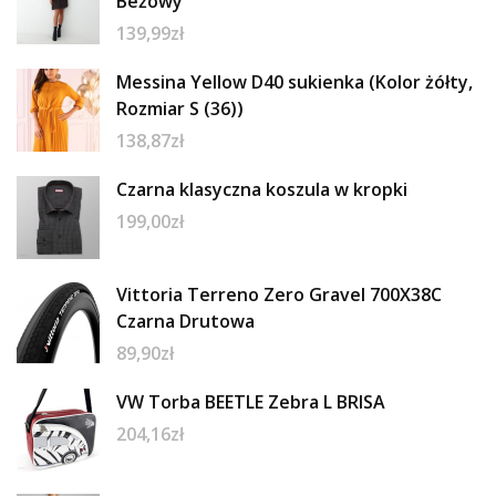
Beżowy
139,99
zł
Messina Yellow D40 sukienka (Kolor żółty,
Rozmiar S (36))
138,87
zł
Czarna klasyczna koszula w kropki
199,00
zł
Vittoria Terreno Zero Gravel 700X38C
Czarna Drutowa
89,90
zł
VW Torba BEETLE Zebra L BRISA
204,16
zł