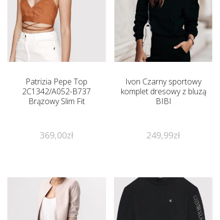
Patrizia Pepe Top
Ivon Czarny sportowy
2C1342/A052-B737
komplet dresowy z bluzą
Brązowy Slim Fit
BIBI
369,00
zł
249,99
zł