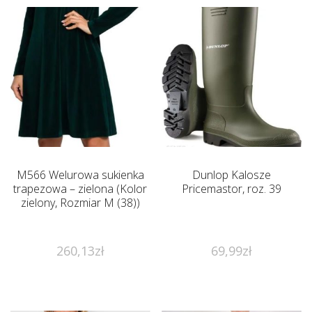
M566 Welurowa sukienka
Dunlop Kalosze
trapezowa – zielona (Kolor
Pricemastor, roz. 39
zielony, Rozmiar M (38))
260,13
zł
69,99
zł