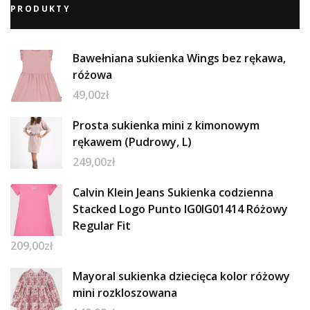
PRODUKTY
Bawełniana sukienka Wings bez rękawa,
różowa
49,00
zł
Prosta sukienka mini z kimonowym
rękawem (Pudrowy, L)
249,00
zł
Calvin Klein Jeans Sukienka codzienna
Stacked Logo Punto IG0IG01414 Różowy
Regular Fit
209,00
zł
Mayoral sukienka dziecięca kolor różowy
mini rozkloszowana