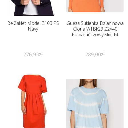
Be Żakiet Model B103 PS
Guess Sukienka Dzianinowa
Navy
Gloria W1Bk29 Z2V40
Pomarańczowy Slim Fit
276,93
zł
289,00
zł