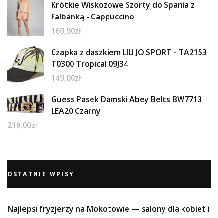
Krótkie Wiskozowe Szorty do Spania z
Falbanką - Cappuccino
169,90
zł
Czapka z daszkiem LIU JO SPORT - TA2153
T0300 Tropical 09J34
149,00
zł
Guess Pasek Damski Abey Belts BW7713
LEA20 Czarny
219,00
zł
OSTATNIE WPISY
Najlepsi fryzjerzy na Mokotowie — salony dla kobiet i