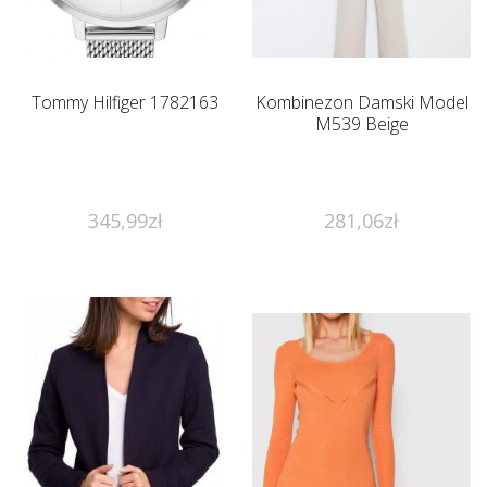
Tommy Hilfiger 1782163
Kombinezon Damski Model
M539 Beige
345,99
zł
281,06
zł