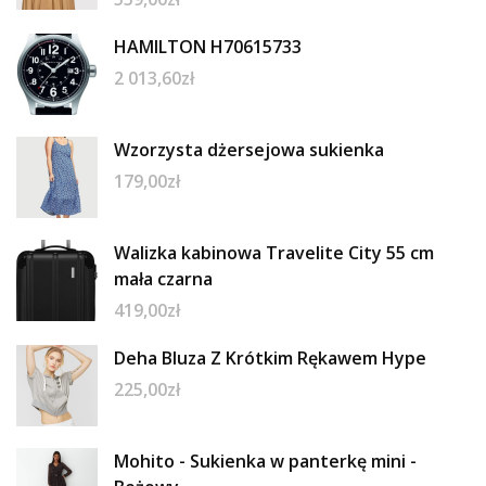
HAMILTON H70615733
2 013,60
zł
Wzorzysta dżersejowa sukienka
179,00
zł
Walizka kabinowa Travelite City 55 cm
mała czarna
419,00
zł
Deha Bluza Z Krótkim Rękawem Hype
225,00
zł
Mohito - Sukienka w panterkę mini -