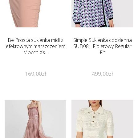
Be Prosta sukienka midi z
Simple Sukienka codzienna
efektownym marszczeniem
SUD081 Fioletowy Regular
Mocca XXL
Fit
169,00
zł
499,00
zł