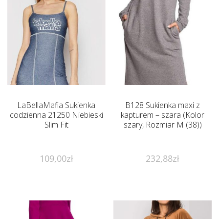
LaBellaMafia Sukienka
B128 Sukienka maxi z
codzienna 21250 Niebieski
kapturem – szara (Kolor
Slim Fit
szary, Rozmiar M (38))
109,00
zł
232,88
zł