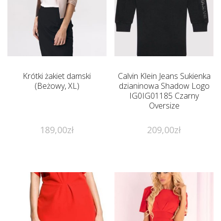
Krótki żakiet damski
Calvin Klein Jeans Sukienka
(Beżowy, XL)
dzianinowa Shadow Logo
IG0IG01185 Czarny
Oversize
189,00
zł
209,00
zł