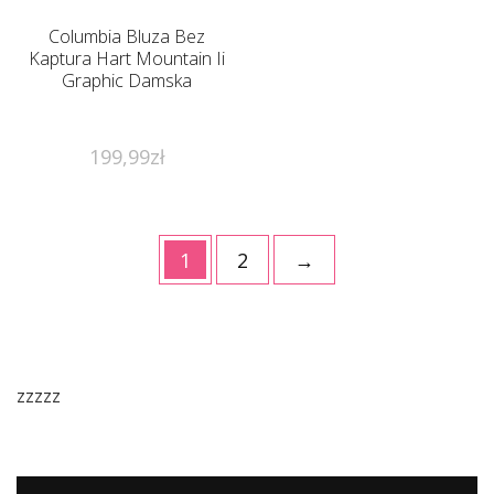
Columbia Bluza Bez
Kaptura Hart Mountain Ii
Graphic Damska
199,99
zł
1
2
→
zzzzz