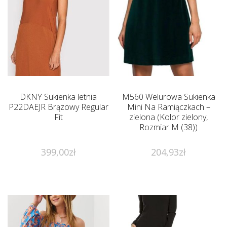
DKNY Sukienka letnia
M560 Welurowa Sukienka
P22DAEJR Brązowy Regular
Mini Na Ramiączkach –
Fit
zielona (Kolor zielony,
Rozmiar M (38))
399,00
zł
204,93
zł