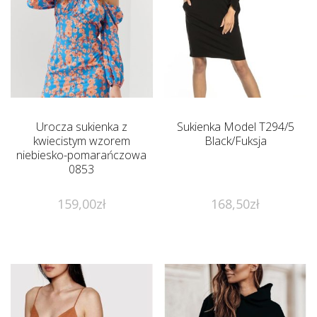
Urocza sukienka z
Sukienka Model T294/5
kwiecistym wzorem
Black/Fuksja
niebiesko-pomarańczowa
0853
159,00
zł
168,50
zł