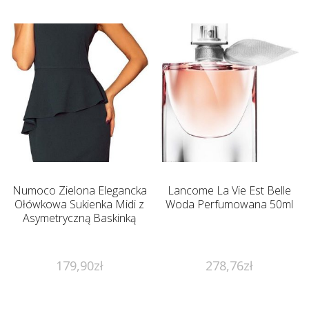
Numoco Zielona Elegancka
Lancome La Vie Est Belle
Ołówkowa Sukienka Midi z
Woda Perfumowana 50ml
Asymetryczną Baskinką
179,90
zł
278,76
zł