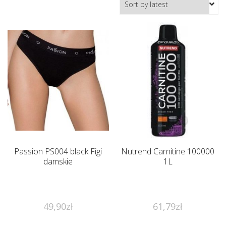
Passion PS004 black Figi
Nutrend Carnitine 100000
damskie
1L
49,90
zł
61,79
zł