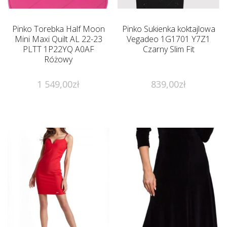
Pinko Torebka Half Moon
Pinko Sukienka koktajlowa
Mini Maxi Quilt AL 22-23
Vegadeo 1G1701 Y7Z1
PLTT 1P22YQ A0AF
Czarny Slim Fit
Różowy
1 549,00
zł
839,00
zł