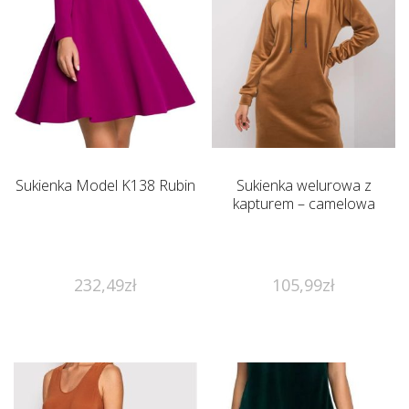
Sukienka Model K138 Rubin
Sukienka welurowa z
kapturem – camelowa
232,49
zł
105,99
zł