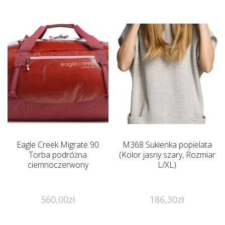
Eagle Creek Migrate 90
M368 Sukienka popielata
Torba podróżna
(Kolor jasny szary, Rozmiar
ciemnoczerwony
L/XL)
560,00
zł
186,30
zł