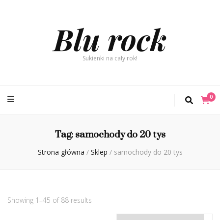
Blu rock
Sukienki na cały rok!
0
Tag:
samochody do 20 tys
Strona główna
/
Sklep
/
samochody do 20 tys
Showing 1–45 of 88 results