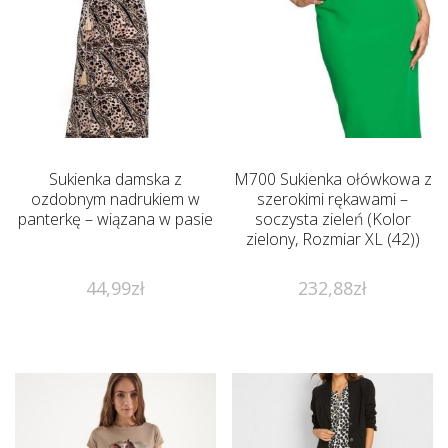
Sukienka damska z
M700 Sukienka ołówkowa z
ozdobnym nadrukiem w
szerokimi rękawami –
panterkę – wiązana w pasie
soczysta zieleń (Kolor
zielony, Rozmiar XL (42))
44,99
zł
232,88
zł