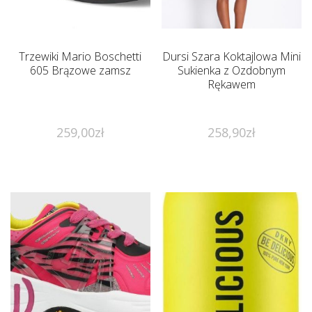
Trzewiki Mario Boschetti
Dursi Szara Koktajlowa Mini
605 Brązowe zamsz
Sukienka z Ozdobnym
Rękawem
259,00
zł
258,90
zł