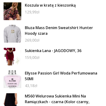
Koszula w kratę z kieszonką
129,99
zł
Bluza Mass Denim Sweatshirt Hunter
Hoody szara
269,00
zł
Sukienka Lana - JAGODOWY, 36
159,00
zł
Ellysse Passion Girl Woda Perfumowana
50Ml
43,18
zł
M560 Welurowa Sukienka Mini Na
Ramiączkach - czarna (Kolor czarny,