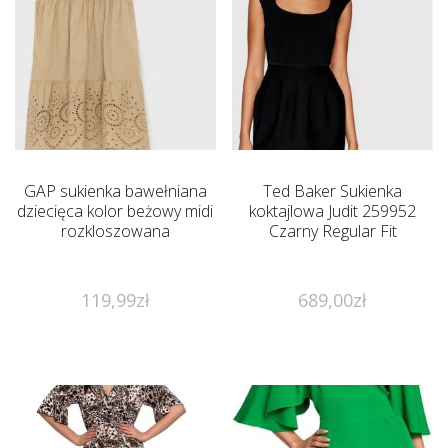
GAP sukienka bawełniana
Ted Baker Sukienka
dziecięca kolor beżowy midi
koktajlowa Judit 259952
rozkloszowana
Czarny Regular Fit
119,99
zł
689,00
zł