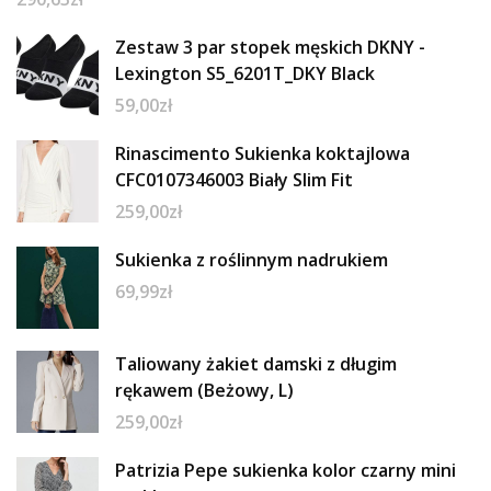
Zestaw 3 par stopek męskich DKNY -
Lexington S5_6201T_DKY Black
59,00
zł
Rinascimento Sukienka koktajlowa
CFC0107346003 Biały Slim Fit
259,00
zł
Sukienka z roślinnym nadrukiem
69,99
zł
Taliowany żakiet damski z długim
rękawem (Beżowy, L)
259,00
zł
Patrizia Pepe sukienka kolor czarny mini