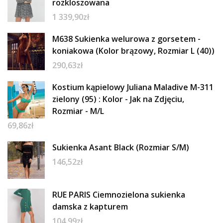
rozkloszowana
1 339,90
zł
M638 Sukienka welurowa z gorsetem -
koniakowa (Kolor brązowy, Rozmiar L (40))
290,63
zł
Kostium kąpielowy Juliana Maladive M-311
zielony (95) : Kolor - Jak na Zdjęciu,
Rozmiar - M/L
69,86
zł
Sukienka Asant Black (Rozmiar S/M)
146,52
zł
RUE PARIS Ciemnozielona sukienka
damska z kapturem
104,99
zł