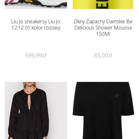
Liu Jo sneakersy Liu Jo
Dkny Zapachy Damskie Be
12:12 01 kolor różowy
Delicious Shower Mousse
150Ml
599,99
zł
85,00
zł