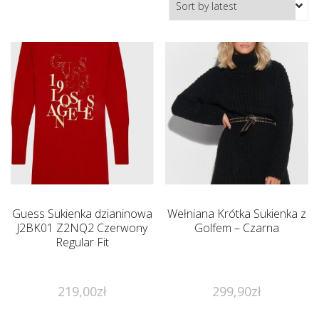
Guess Sukienka dzianinowa
Wełniana Krótka Sukienka z
J2BK01 Z2NQ2 Czerwony
Golfem – Czarna
Regular Fit
219,00
zł
299,90
zł