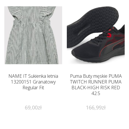
NAME IT Sukienka letnia
Puma Buty męskie PUMA
13200151 Granatowy
TWITCH RUNNER PUMA
Regular Fit
BLACK-HIGH RISK RED
42.5
69,00
zł
166,99
zł