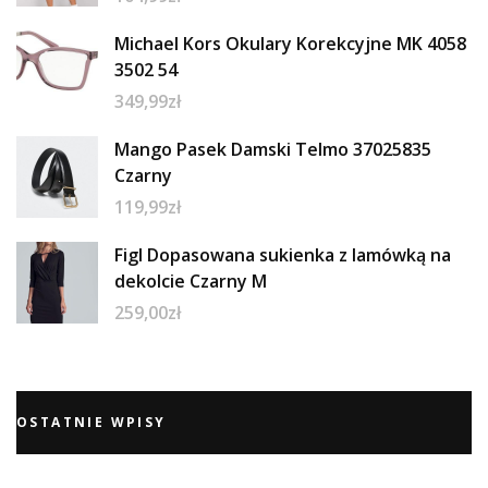
Michael Kors Okulary Korekcyjne MK 4058
3502 54
349,99
zł
Mango Pasek Damski Telmo 37025835
Czarny
119,99
zł
Figl Dopasowana sukienka z lamówką na
dekolcie Czarny M
259,00
zł
OSTATNIE WPISY