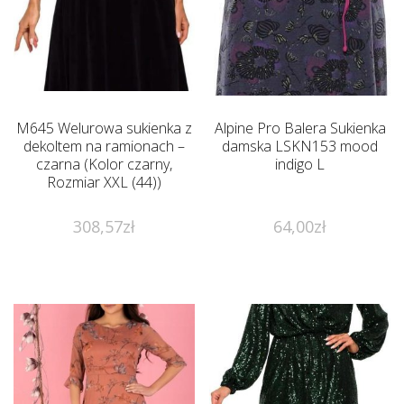
M645 Welurowa sukienka z
Alpine Pro Balera Sukienka
dekoltem na ramionach –
damska LSKN153 mood
czarna (Kolor czarny,
indigo L
Rozmiar XXL (44))
308,57
zł
64,00
zł