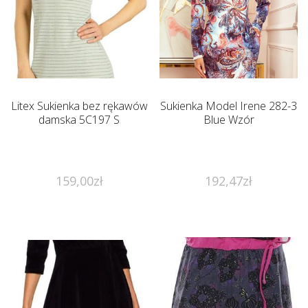
Litex Sukienka bez rękawów
Sukienka Model Irene 282-3
damska 5C197 S
Blue Wzór
159,00
zł
192,47
zł