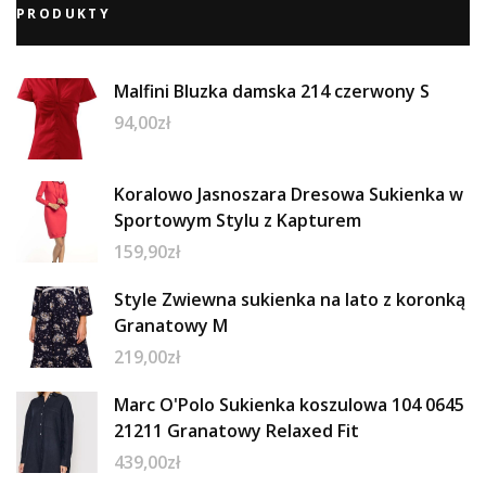
PRODUKTY
Malfini Bluzka damska 214 czerwony S
94,00
zł
Koralowo Jasnoszara Dresowa Sukienka w
Sportowym Stylu z Kapturem
159,90
zł
Style Zwiewna sukienka na lato z koronką
Granatowy M
219,00
zł
Marc O'Polo Sukienka koszulowa 104 0645
21211 Granatowy Relaxed Fit
439,00
zł