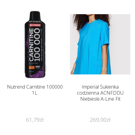
Nutrend Carnitine 100000
Imperial Sukienka
1L
codzienna ACNFDDU
Niebieski A-Line Fit
61,79
zł
269,00
zł