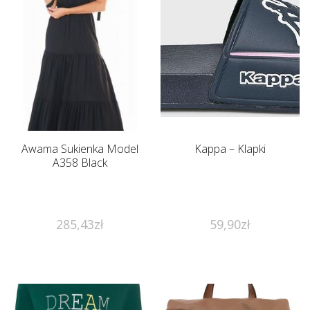
Awama Sukienka Model
Kappa – Klapki
A358 Black
285,43
zł
59,90
zł