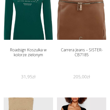
Roadsign Koszulka w
Carrera Jeans – SISTER-
kolorze zielonym
CB7185
31,95
zł
205,00
zł