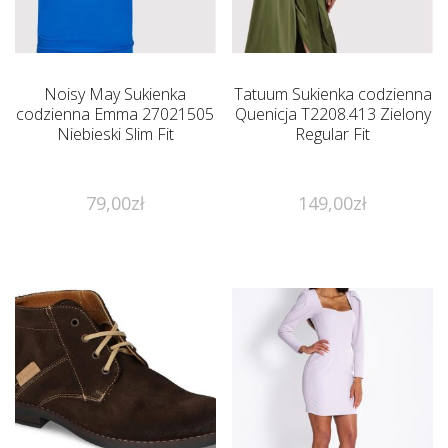
Noisy May Sukienka
Tatuum Sukienka codzienna
codzienna Emma 27021505
Quenicja T2208.413 Zielony
Niebieski Slim Fit
Regular Fit
79,00
zł
149,00
zł