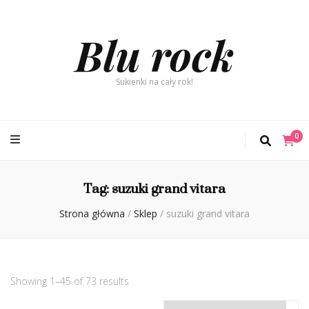
Blu rock
Sukienki na cały rok!
0
Tag:
suzuki grand vitara
Strona główna
/
Sklep
/
suzuki grand vitara
Showing 1–45 of 73 results