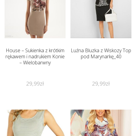
House – Sukienka z krótkim
Luźna Bluzka z Wiskozy Top
rękawem i nadrukiem Konie
pod Marynarkę_40
– Wielobarwny
29,99
zł
29,99
zł