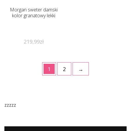
Morgan sweter damski
kolor granatowy lekki
219,99
zł
1
2
→
zzzzz