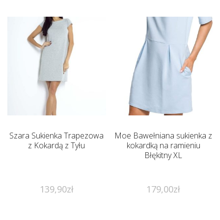
Szara Sukienka Trapezowa
Moe Bawełniana sukienka z
z Kokardą z Tyłu
kokardką na ramieniu
Błękitny XL
139,90
zł
179,00
zł