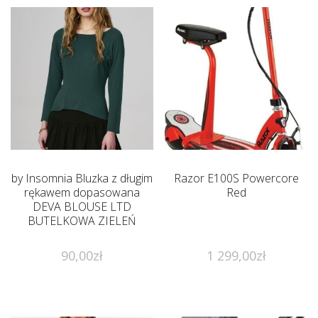
by Insomnia Bluzka z długim
Razor E100S Powercore
rękawem dopasowana
Red
DEVA BLOUSE LTD
BUTELKOWA ZIELEŃ
90,00
zł
1 299,00
zł