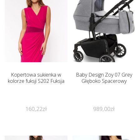
Kopertowa sukienka w
Baby Design Zoy 07 Grey
kolorze fuksji S202 Fuksja
Głęboko Spacerowy
160,22
zł
989,00
zł