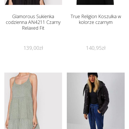
Glamorous Sukienka
True Religion Koszulka w
codzienna AN4211 Czarny
kolorze czarnym
Relaxed Fit
139,00
zł
140,95
zł