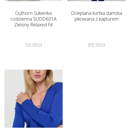
Outhorn Sukienka
Ocieplana kurtka damska
codzienna SUDD601A
pikowana z kapturem
Zielony Relaxed Fit
59,00
zł
89,99
zł