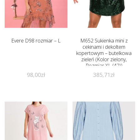
Evere D98 rozmiar – L
M652 Sukienka mini z
cekinami i dekoltem
kopertowym – butelkowa
zieleń (Kolor zielony,
Rozmiar XL (42))
98,00
zł
385,71
zł