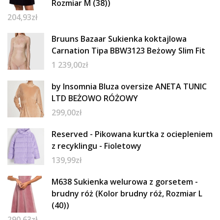
Rozmiar M (38))
204,93
zł
Bruuns Bazaar Sukienka koktajlowa
Carnation Tipa BBW3123 Beżowy Slim Fit
1 239,00
zł
by Insomnia Bluza oversize ANETA TUNIC
LTD BEŻOWO RÓŻOWY
299,00
zł
Reserved - Pikowana kurtka z ociepleniem
z recyklingu - Fioletowy
139,99
zł
M638 Sukienka welurowa z gorsetem -
brudny róż (Kolor brudny róż, Rozmiar L
(40))
290,63
zł