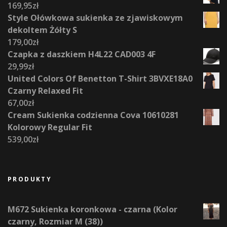
169,95
zł
Style Ołówkowa sukienka ze zjawiskowym
dekoltem Żółty S
179,00
zł
Czapka z daszkiem H4L22 CAD003 4F
29,99
zł
United Colors Of Benetton T-Shirt 3BVXE18A0
Czarny Relaxed Fit
67,00
zł
Cream Sukienka codzienna Cova 10610281
Kolorowy Regular Fit
539,00
zł
PRODUKTY
M672 Sukienka koronkowa - czarna (Kolor
czarny, Rozmiar M (38))