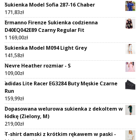
Sukienka Model Sofia 287-16 Chaber
171,83
zł
Ermanno Firenze Sukienka codzienna
D40EQ042E89 Czarny Regular Fit
1 169,00
zł
Sukienka Model M094 Light Grey
141,58
zł
Nevre Heather rozmiar - S
109,00
zł
adidas Lite Racer EG3284 Buty Męskie Czarne
Run
159,99
zł
Dopasowana welurowa sukienka z dekoltem w
łódkę (Zielony, M)
219,00
zł
T-shirt damski z krótkim rękawem w paski -