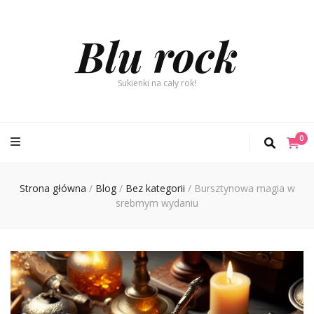
Blu rock
Sukienki na cały rok!
0
Strona główna
/
Blog
/
Bez kategorii
/
Bursztynowa magia w
srebrnym wydaniu