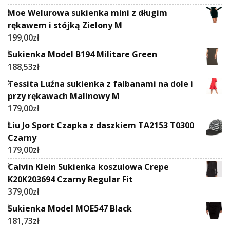
Moe Welurowa sukienka mini z długim
rękawem i stójką Zielony M
199,00
zł
Sukienka Model B194 Militare Green
188,53
zł
Tessita Luźna sukienka z falbanami na dole i
przy rękawach Malinowy M
179,00
zł
Liu Jo Sport Czapka z daszkiem TA2153 T0300
Czarny
179,00
zł
Calvin Klein Sukienka koszulowa Crepe
K20K203694 Czarny Regular Fit
379,00
zł
Sukienka Model MOE547 Black
181,73
zł