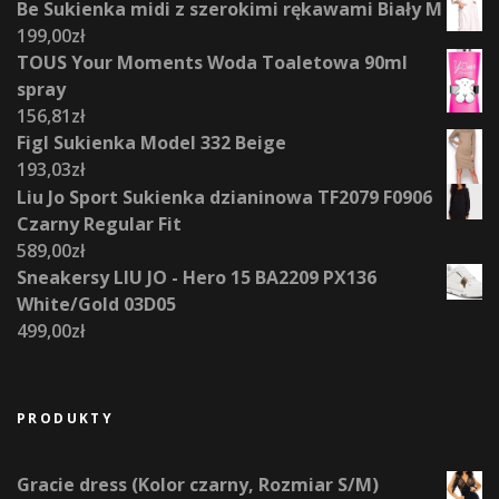
Be Sukienka midi z szerokimi rękawami Biały M
199,00
zł
TOUS Your Moments Woda Toaletowa 90ml
spray
156,81
zł
Figl Sukienka Model 332 Beige
193,03
zł
Liu Jo Sport Sukienka dzianinowa TF2079 F0906
Czarny Regular Fit
589,00
zł
Sneakersy LIU JO - Hero 15 BA2209 PX136
White/Gold 03D05
499,00
zł
PRODUKTY
Gracie dress (Kolor czarny, Rozmiar S/M)