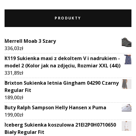
PRODUKTY
Merrell Moab 3 Szary
336,03
zł
K119 Sukienka maxi z dekoltem V i nadrukiem -
model 2 (Kolor jak na zdjęciu, Rozmiar XXL (44))
331,89
zł
Brixton Sukienka letnia Gingham 04290 Czarny
Regular Fit
189,00
zł
Buty Ralph Sampson Helly Hansen x Puma
199,00
zł
Iceberg Sukienka koszulowa 21EI2P0H0710650
Biały Regular Fit