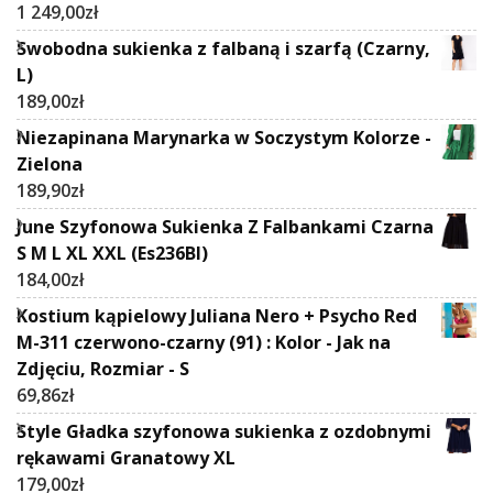
1 249,00
zł
Swobodna sukienka z falbaną i szarfą (Czarny,
L)
189,00
zł
Niezapinana Marynarka w Soczystym Kolorze -
Zielona
189,90
zł
June Szyfonowa Sukienka Z Falbankami Czarna
S M L XL XXL (Es236Bl)
184,00
zł
Kostium kąpielowy Juliana Nero + Psycho Red
M-311 czerwono-czarny (91) : Kolor - Jak na
Zdjęciu, Rozmiar - S
69,86
zł
Style Gładka szyfonowa sukienka z ozdobnymi
rękawami Granatowy XL
179,00
zł