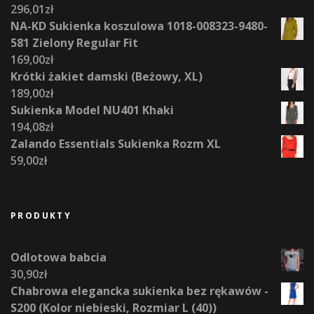
296,01
zł
NA-KD Sukienka koszulowa 1018-008323-9480-
581 Zielony Regular Fit
169,00
zł
Krótki żakiet damski (Beżowy, XL)
189,00
zł
Sukienka Model NU401 Khaki
194,08
zł
Zalando Essentials Sukienka Rozm XL
59,00
zł
PRODUKTY
Odlotowa babcia
30,90
zł
Chabrowa elegancka sukienka bez rękawów -
S200 (Kolor niebieski, Rozmiar L (40))