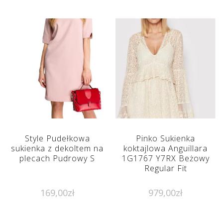
Style Pudełkowa
Pinko Sukienka
sukienka z dekoltem na
koktajlowa Anguillara
plecach Pudrowy S
1G1767 Y7RX Beżowy
Regular Fit
169,00
zł
979,00
zł