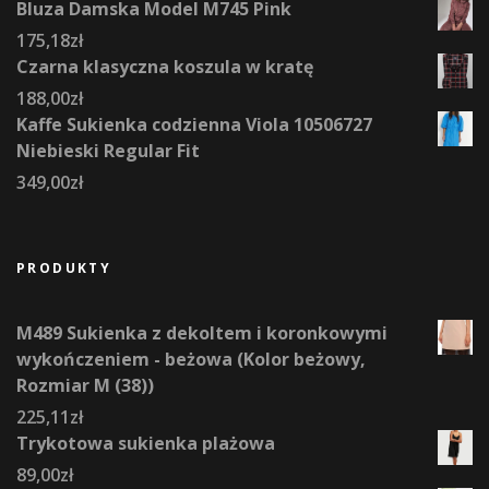
Bluza Damska Model M745 Pink
175,18
zł
Czarna klasyczna koszula w kratę
188,00
zł
Kaffe Sukienka codzienna Viola 10506727
Niebieski Regular Fit
349,00
zł
PRODUKTY
M489 Sukienka z dekoltem i koronkowymi
wykończeniem - beżowa (Kolor beżowy,
Rozmiar M (38))
225,11
zł
Trykotowa sukienka plażowa
89,00
zł