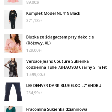
89,00
zł
Komplet Model NU419 Black
371,18
zł
Bluzka ze ściągaczem przy dekolcie
(Różowy, XL)
129,00
zł
Versace Jeans Couture Sukienka
codzienna Tulle 73HAO903 Czarny Slim Fit
1 599,00
zł
LEE DENVER DARK BLUE ELKO L716HDBU
234,99
zł
Fracomina Sukienka dzianinowa