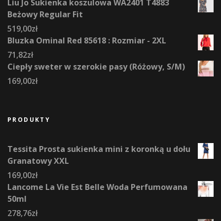
Liu Jo Sukienka koszulowa WA2401 T4883
Beżowy Regular Fit
519,00
zł
Bluzka Ominal Red 85618 : Rozmiar - 2XL
71,82
zł
Ciepły sweter w szerokie pasy (Różowy, S/M)
169,00
zł
PRODUKTY
Tessita Prosta sukienka mini z koronką u dołu
Granatowy XXL
169,00
zł
Lancome La Vie Est Belle Woda Perfumowana
50ml
278,76
zł