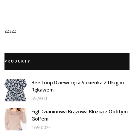
zzzzz
PRODUKTY
Bee Loop Dziewczęca Sukienka Z Długim
Rękawem
55,93
zł
Figl Dzianinowa Brązowa Bluzka z Obfitym
Golfem
169,00
zł