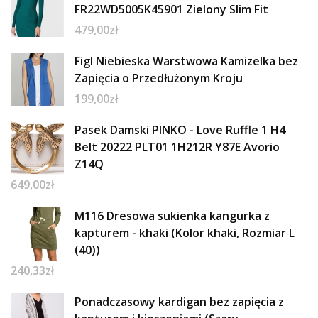
FR22WD5005K45901 Zielony Slim Fit
479,00
zł
Figl Niebieska Warstwowa Kamizelka bez
Zapięcia o Przedłużonym Kroju
199,00
zł
Pasek Damski PINKO - Love Ruffle 1 H4
Belt 20222 PLT01 1H212R Y87E Avorio
Z14Q
649,00
zł
M116 Dresowa sukienka kangurka z
kapturem - khaki (Kolor khaki, Rozmiar L
(40))
240,33
zł
Ponadczasowy kardigan bez zapięcia z