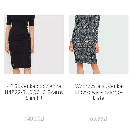
4F Sukienka codzienna
Wzorzysta sukienka
H4Z22-SUDD010 Czarny
ołówkowa – czarno-
Slim Fit
biała
149,00
zł
63,99
zł