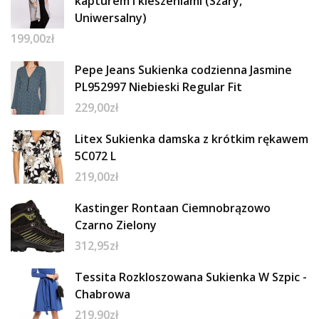
kapturem i kieszeniami (Szary,
Uniwersalny)
199,00
zł
Pepe Jeans Sukienka codzienna Jasmine
PL952997 Niebieski Regular Fit
229,00
zł
Litex Sukienka damska z krótkim rękawem
5C072 L
219,00
zł
Kastinger Rontaan Ciemnobrązowo
Czarno Zielony
312,95
zł
Tessita Rozkloszowana Sukienka W Szpic -
Chabrowa
219,90
zł