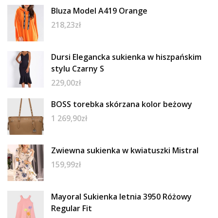
Bluza Model A419 Orange
218,23
zł
Dursi Elegancka sukienka w hiszpańskim
stylu Czarny S
229,00
zł
BOSS torebka skórzana kolor beżowy
1 269,90
zł
Zwiewna sukienka w kwiatuszki Mistral
159,99
zł
Mayoral Sukienka letnia 3950 Różowy
Regular Fit