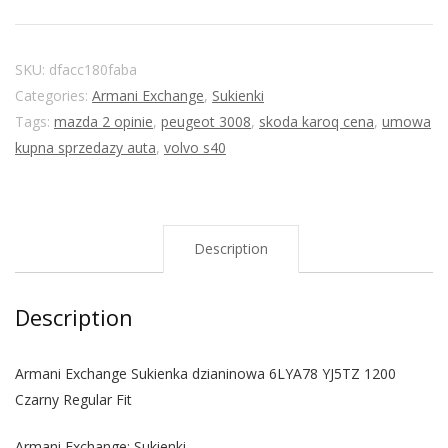
SKU:
dfacc180faba
Categories:
Armani Exchange
,
Sukienki
Tags:
mazda 2 opinie
,
peugeot 3008
,
skoda karoq cena
,
umowa
kupna sprzedazy auta
,
volvo s40
Description
Description
Armani Exchange Sukienka dzianinowa 6LYA78 YJ5TZ 1200
Czarny Regular Fit
Armani Exchange: Sukienki