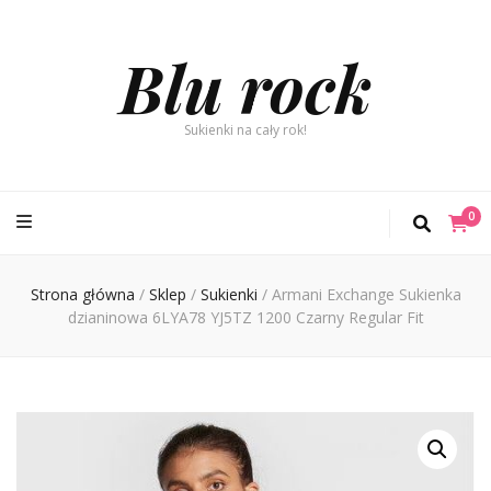
Blu rock
Sukienki na cały rok!
0
Strona główna
/
Sklep
/
Sukienki
/
Armani Exchange Sukienka
dzianinowa 6LYA78 YJ5TZ 1200 Czarny Regular Fit