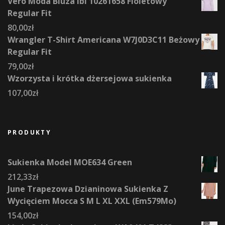
Vero Moda Bluza Ibi 10261658 Fioletowy
Regular Fit
80,00
zł
Wrangler T-Shirt Americana W7J0D3C11 Beżowy
Regular Fit
79,00
zł
Wzorzysta i krótka dżersejowa sukienka
107,00
zł
PRODUKTY
Sukienka Model MOE634 Green
212,33
zł
June Trapezowa Dzianinowa Sukienka Z
Wycięciem Mocca S M L XL XXL (Em579Mo)
154,00
zł