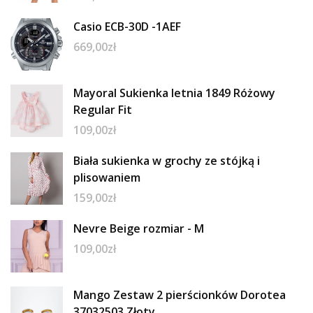
Casio ECB-30D -1AEF
669,00
zł
Mayoral Sukienka letnia 1849 Różowy
Regular Fit
109,00
zł
Biała sukienka w grochy ze stójką i
plisowaniem
159,00
zł
Nevre Beige rozmiar - M
109,00
zł
Mango Zestaw 2 pierścionków Dorotea
37032503 Złoty