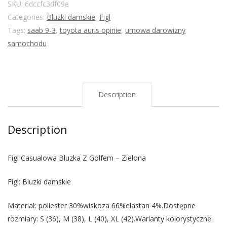
SKU:
6dccfc3df09e
Categories:
Bluzki damskie
,
Figl
Tags:
saab 9-3
,
toyota auris opinie
,
umowa darowizny
samochodu
Description
Description
Figl Casualowa Bluzka Z Golfem – Zielona
Figl: Bluzki damskie
Materiał: poliester 30%wiskoza 66%elastan 4%.Dostępne
rozmiary: S (36), M (38), L (40), XL (42).Warianty kolorystyczne: