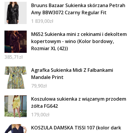
Bruuns Bazaar Sukienka skórzana Petrah
Amy BBW3072 Czarny Regular Fit
1 839,00
zł
M652 Sukienka mini z cekinami i dekoltem
kopertowym - wino (Kolor bordowy,
Rozmiar XL (42))
385,71
zł
Agrafka Sukienka Midi Z Falbankami
Mandale Print
79,90
zł
Koszulowa sukienka z wiązanym przodem
żółta FG642
179,00
zł
KOSZULA DAMSKA TISSI 107 (kolor dark