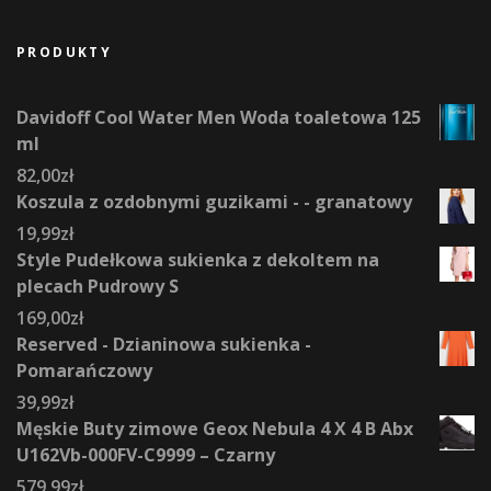
PRODUKTY
Davidoff Cool Water Men Woda toaletowa 125
ml
82,00
zł
Koszula z ozdobnymi guzikami - - granatowy
19,99
zł
Style Pudełkowa sukienka z dekoltem na
plecach Pudrowy S
169,00
zł
Reserved - Dzianinowa sukienka -
Pomarańczowy
39,99
zł
Męskie Buty zimowe Geox Nebula 4 X 4 B Abx
U162Vb-000FV-C9999 – Czarny
579,99
zł