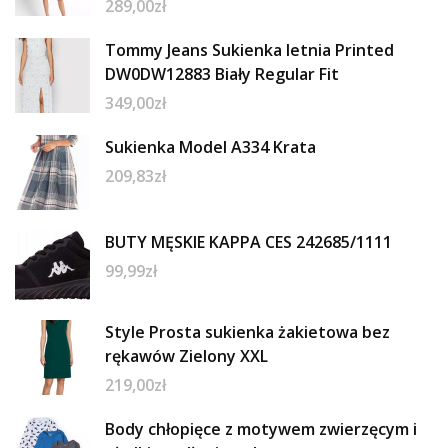
289,00
zł
Tommy Jeans Sukienka letnia Printed
DW0DW12883 Biały Regular Fit
349,00
zł
Sukienka Model A334 Krata
209,83
zł
BUTY MĘSKIE KAPPA CES 242685/1111
99,99
zł
Style Prosta sukienka żakietowa bez
rękawów Zielony XXL
219,00
zł
Body chłopięce z motywem zwierzęcym i