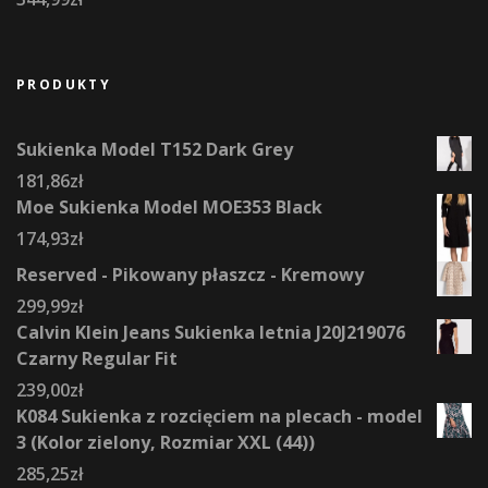
PRODUKTY
Sukienka Model T152 Dark Grey
181,86
zł
Moe Sukienka Model MOE353 Black
174,93
zł
Reserved - Pikowany płaszcz - Kremowy
299,99
zł
Calvin Klein Jeans Sukienka letnia J20J219076
Czarny Regular Fit
239,00
zł
K084 Sukienka z rozcięciem na plecach - model
3 (Kolor zielony, Rozmiar XXL (44))
285,25
zł