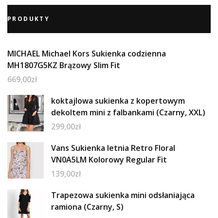
PRODUKTY
MICHAEL Michael Kors Sukienka codzienna
MH1807G5KZ Brązowy Slim Fit
669,00
zł
koktajlowa sukienka z kopertowym
dekoltem mini z falbankami (Czarny, XXL)
299,00
zł
Vans Sukienka letnia Retro Floral
VN0A5LM Kolorowy Regular Fit
139,00
zł
Trapezowa sukienka mini odsłaniająca
ramiona (Czarny, S)