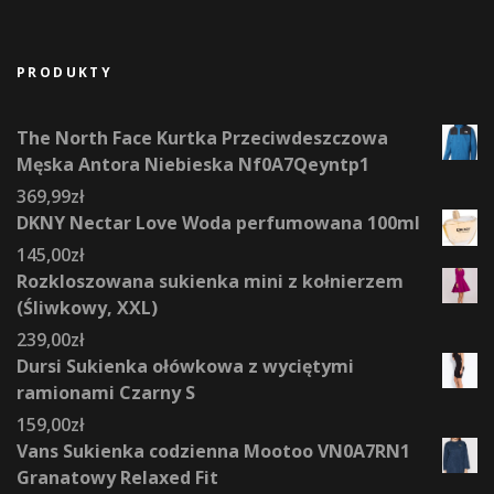
PRODUKTY
The North Face Kurtka Przeciwdeszczowa
Męska Antora Niebieska Nf0A7Qeyntp1
369,99
zł
DKNY Nectar Love Woda perfumowana 100ml
145,00
zł
Rozkloszowana sukienka mini z kołnierzem
(Śliwkowy, XXL)
239,00
zł
Dursi Sukienka ołówkowa z wyciętymi
ramionami Czarny S
159,00
zł
Vans Sukienka codzienna Mootoo VN0A7RN1
Granatowy Relaxed Fit