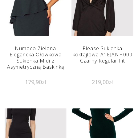
Numoco Zielona
Please Sukienka
Elegancka Ołówkowa
koktajlowa A1EJANH000
Sukienka Midi z
Czarny Regular Fit
Asymetryczną Baskinką
179,90
zł
219,00
zł