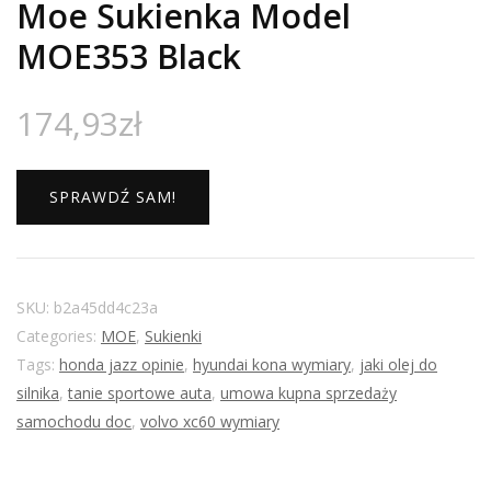
Moe Sukienka Model
MOE353 Black
174,93
zł
SPRAWDŹ SAM!
SKU:
b2a45dd4c23a
Categories:
MOE
,
Sukienki
Tags:
honda jazz opinie
,
hyundai kona wymiary
,
jaki olej do
silnika
,
tanie sportowe auta
,
umowa kupna sprzedaży
samochodu doc
,
volvo xc60 wymiary