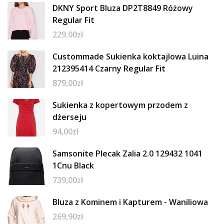
DKNY Sport Bluza DP2T8849 Różowy
Regular Fit
229,00
zł
Custommade Sukienka koktajlowa Luina
212395414 Czarny Regular Fit
879,00
zł
Sukienka z kopertowym przodem z
dżerseju
94,00
zł
Samsonite Plecak Zalia 2.0 129432 1041
1Cnu Black
739,00
zł
Bluza z Kominem i Kapturem - Waniliowa
269,90
zł