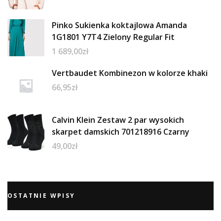
Pinko Sukienka koktajlowa Amanda
1G1801 Y7T4 Zielony Regular Fit
1 689,00
zł
Vertbaudet Kombinezon w kolorze khaki
66,95
zł
Calvin Klein Zestaw 2 par wysokich
skarpet damskich 701218916 Czarny
49,00
zł
OSTATNIE WPISY