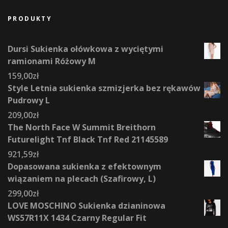
PRODUKTY
Dursi Sukienka ołówkowa z wyciętymi
ramionami Różowy M
159,00
zł
Style Letnia sukienka szmizjerka bez rękawów
Pudrowy L
209,00
zł
The North Face W Summit Breithorn
Futurelight Tnf Black Tnf Red 21145589
921,59
zł
Dopasowana sukienka z efektownym
wiązaniem na plecach (Szafirowy, L)
299,00
zł
LOVE MOSCHINO Sukienka dzianinowa
WS57R11X 1434 Czarny Regular Fit