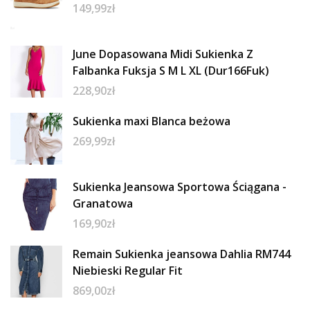
149,99
zł
June Dopasowana Midi Sukienka Z
Falbanka Fuksja S M L XL (Dur166Fuk)
228,90
zł
Sukienka maxi Blanca beżowa
269,99
zł
Sukienka Jeansowa Sportowa Ściągana -
Granatowa
169,90
zł
Remain Sukienka jeansowa Dahlia RM744
Niebieski Regular Fit
869,00
zł