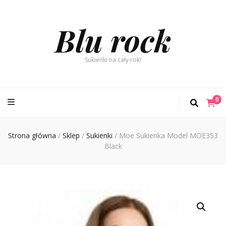
Blu rock
Sukienki na cały rok!
0
Strona główna
/
Sklep
/
Sukienki
/
Moe Sukienka Model MOE353
Black