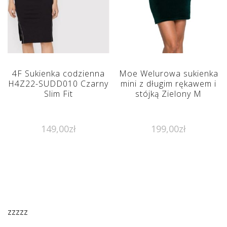
4F Sukienka codzienna
Moe Welurowa sukienka
H4Z22-SUDD010 Czarny
mini z długim rękawem i
Slim Fit
stójką Zielony M
149,00
zł
199,00
zł
zzzzz