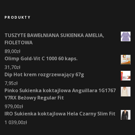
PRODUKTY
TUSZYTE BAWEŁNIANA SUKIENKA AMELIA,
FIOLETOWA
89,00
zł
Olimp Gold-Vit C 1000 60 kaps.
31,70
zł
Dip Hot krem rozgrzewający 67g
7,95
zł
Pinko Sukienka koktajlowa Anguillara 1G1767
Y7RX Beżowy Regular Fit
979,00
zł
IRO Sukienka koktajlowa Hela Czarny Slim Fit
1 039,00
zł