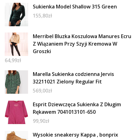
Sukienka Model Shallow 315 Green
155,80
zł
Merribel Bluzka Koszulowa Manures Ecru
Z Wiązaniem Przy Szyji Kremowa W
Groszki
64,99
zł
Marella Sukienka codzienna Jervis
32211021 Zielony Regular Fit
569,00
zł
Esprit Dziewczęca Sukienka Z Długim
Rękawem 7041013101-650
99,90
zł
Wysokie sneakersy Kappa , bonprix