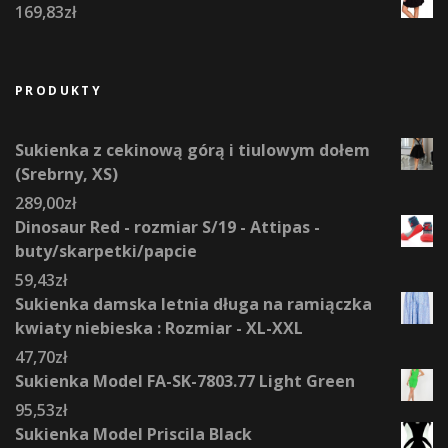
169,83
zł
PRODUKTY
Sukienka z cekinową górą i tiulowym dołem
(Srebrny, XS)
289,00
zł
Dinosaur Red - rozmiar S/19 - Attipas -
buty/skarpetki/papcie
59,43
zł
Sukienka damska letnia długa na ramiączka
kwiaty niebieska : Rozmiar - XL-XXL
47,70
zł
Sukienka Model FA-SK-7803.77 Light Green
95,53
zł
Sukienka Model Priscila Black