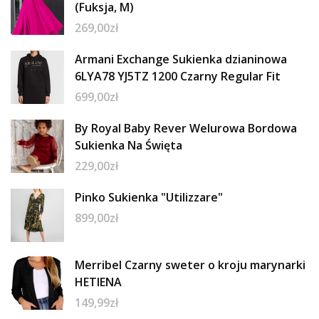
(Fuksja, M)
269,00
zł
Armani Exchange Sukienka dzianinowa
6LYA78 YJ5TZ 1200 Czarny Regular Fit
699,00
zł
By Royal Baby Rever Welurowa Bordowa
Sukienka Na Święta
229,00
zł
Pinko Sukienka "Utilizzare"
899,00
zł
Merribel Czarny sweter o kroju marynarki
HETIENA
149,99
zł