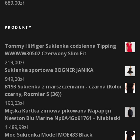
689,00
zł
PRODUKTY
Tommy Hilfiger Sukienka codzienna Tipping
WW0WW30502 Czerwony Slim Fit
219,00
zł
Sukienka sportowa BOGNER JANIKA
949,00
zł
B193 Sukienka z marszczeniami - czarna (Kolor
czarny, Rozmiar S (36))
190,03
zł
Męska Kurtka zimowa pikowana Napapijri
Newton Blu Marine Np0A4Go91761 – Niebieski
1 489,99
zł
Moe Sukienka Model MOE433 Black