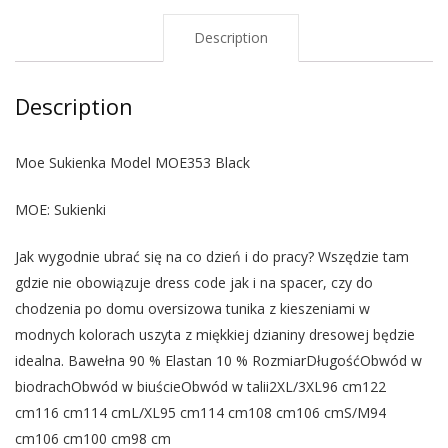
Description
Description
Moe Sukienka Model MOE353 Black
MOE: Sukienki
Jak wygodnie ubrać się na co dzień i do pracy? Wszędzie tam
gdzie nie obowiązuje dress code jak i na spacer, czy do
chodzenia po domu oversizowa tunika z kieszeniami w
modnych kolorach uszyta z miękkiej dzianiny dresowej będzie
idealna. Bawełna 90 % Elastan 10 % RozmiarDługośćObwód w
biodrachObwód w biuścieObwód w talii2XL/3XL96 cm122
cm116 cm114 cmL/XL95 cm114 cm108 cm106 cmS/M94
cm106 cm100 cm98 cm