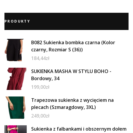
PRODUKTY
B082 Sukienka bombka czarna (Kolor
czarny, Rozmiar S (36))
184,44
zł
SUKIENKA MASHA W STYLU BOHO -
Bordowy, 34
199,00
zł
Trapezowa sukienka z wycięciem na
plecach (Szmaragdowy, 3XL)
249,00
zł
Sukienka z falbankami i obszernym dołem