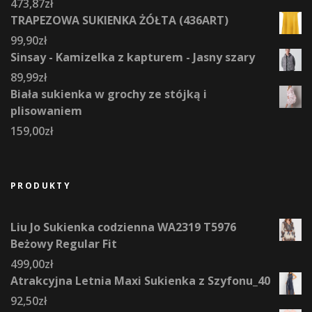
473,87
zł
TRAPEZOWA SUKIENKA ŻÓŁTA (436ART)
99,90
zł
Sinsay - Kamizelka z kapturem - Jasny szary
89,99
zł
Biała sukienka w grochy ze stójką i
plisowaniem
159,00
zł
PRODUKTY
Liu Jo Sukienka codzienna WA2319 T5976
Beżowy Regular Fit
499,00
zł
Atrakcyjna Letnia Maxi Sukienka z Szyfonu_40
92,50
zł