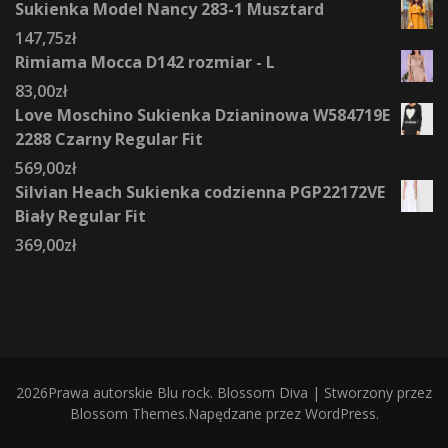
Sukienka Model Nancy 283-1 Musztard
147,75
zł
Rimiama Mocca D142 rozmiar - L
83,00
zł
Love Moschino Sukienka Dzianinowa W584719E
2288 Czarny Regular Fit
569,00
zł
Silvian Heach Sukienka codzienna PGP22172VE
Biały Regular Fit
369,00
zł
2026Prawa autorskie
Blu rock
.
Blossom Diva | Stworzony przez
Blossom Themes
.Napędzane przez
WordPress
.