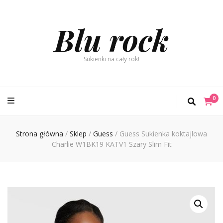
Blu rock
Sukienki na cały rok!
0
Strona główna
/
Sklep
/
Guess
/
Guess Sukienka koktajlowa
Charlie W1BK19 KATV1 Szary Slim Fit