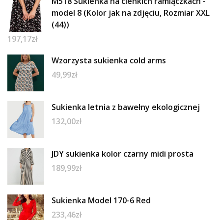
M518 Sukienka na cienkich ramiączkach -
model 8 (Kolor jak na zdjęciu, Rozmiar XXL
(44))
197,17
zł
Wzorzysta sukienka cold arms
49,99
zł
Sukienka letnia z bawełny ekologicznej
132,00
zł
JDY sukienka kolor czarny midi prosta
189,99
zł
Sukienka Model 170-6 Red
233,46
zł