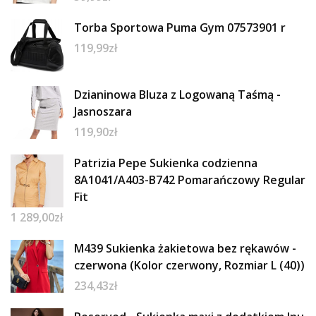
Torba Sportowa Puma Gym 07573901 r
119,99
zł
Dzianinowa Bluza z Logowaną Taśmą -
Jasnoszara
119,90
zł
Patrizia Pepe Sukienka codzienna
8A1041/A403-B742 Pomarańczowy Regular
Fit
1 289,00
zł
M439 Sukienka żakietowa bez rękawów -
czerwona (Kolor czerwony, Rozmiar L (40))
234,43
zł