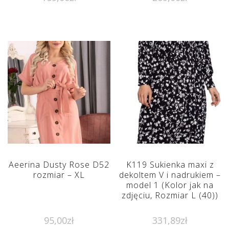
Aeerina Dusty Rose D52
K119 Sukienka maxi z
rozmiar – XL
dekoltem V i nadrukiem –
model 1 (Kolor jak na
zdjęciu, Rozmiar L (40))
95,00
zł
331,89
zł