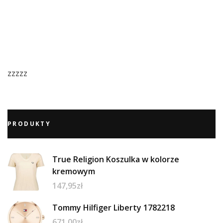
zzzzz
PRODUKTY
True Religion Koszulka w kolorze
kremowym
147,95
zł
Tommy Hilfiger Liberty 1782218
671,00
zł