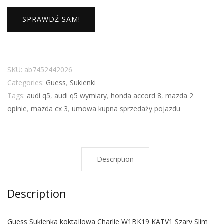
SPRAWDŹ SAM!
SKU:
ab7452442026
Categories:
Guess
,
Sukienki
Tags:
audi q5
,
audi q5 wymiary
,
honda accord 8
,
mazda 2
opinie
,
mazda cx 3
,
umowa kupna sprzedaży pojazdu
Description
Description
Guess Sukienka koktajlowa Charlie W1BK19 KATV1 Szary Slim