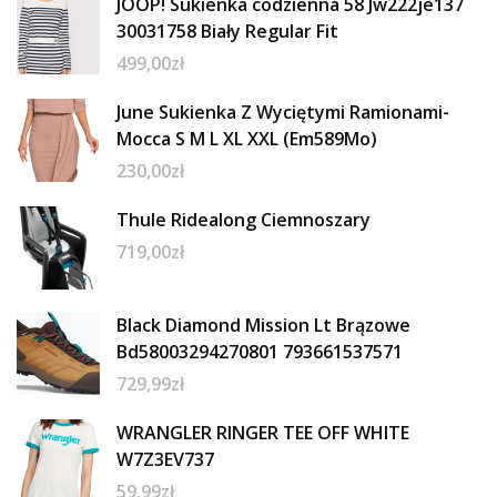
JOOP! Sukienka codzienna 58 Jw222je137
30031758 Biały Regular Fit
499,00
zł
June Sukienka Z Wyciętymi Ramionami-
Mocca S M L XL XXL (Em589Mo)
230,00
zł
Thule Ridealong Ciemnoszary
719,00
zł
Black Diamond Mission Lt Brązowe
Bd58003294270801 793661537571
729,99
zł
WRANGLER RINGER TEE OFF WHITE
W7Z3EV737
59,99
zł