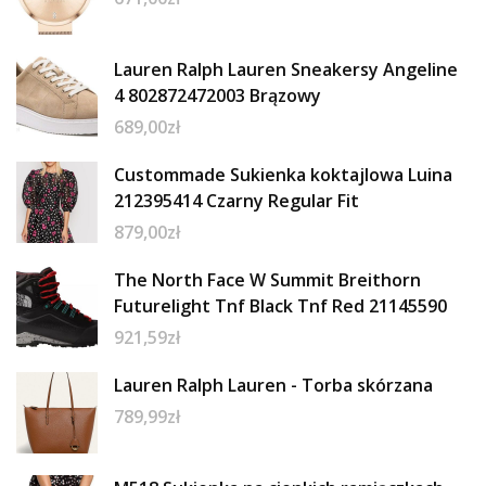
Lauren Ralph Lauren Sneakersy Angeline
4 802872472003 Brązowy
689,00
zł
Custommade Sukienka koktajlowa Luina
212395414 Czarny Regular Fit
879,00
zł
The North Face W Summit Breithorn
Futurelight Tnf Black Tnf Red 21145590
921,59
zł
Lauren Ralph Lauren - Torba skórzana
789,99
zł