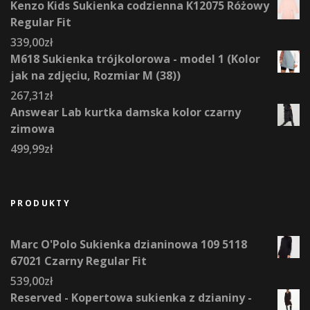
Kenzo Kids Sukienka codzienna K12075 Różowy
Regular Fit
339,00
zł
M618 Sukienka trójkolorowa - model 1 (Kolor
jak na zdjęciu, Rozmiar M (38))
267,31
zł
Answear Lab kurtka damska kolor czarny
zimowa
499,99
zł
PRODUKTY
Marc O'Polo Sukienka dzianinowa 109 5118
67021 Czarny Regular Fit
539,00
zł
Reserved - Kopertowa sukienka z dzianiny -