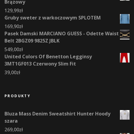
Brązowy
129,99
zł
Gruby sweter z warkoczowym SPLOTEM
169,90
zł
Pasek Damski MARCIANO GUESS - Odette Waist
Belt 2BGZ09 9825Z JBLK
549,00
zł
United Colors Of Benetton Legginsy
3MT1GF013 Czerwony Slim Fit
39,00
zł
PRODUKTY
Bluza Mass Denim Sweatshirt Hunter Hoody
szara
269,00
zł