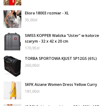
Eliora 18003 rozmiar - XL
35,00
zł
SWISS KOPPER Walizka "Uster" w kolorze
szarym - 32 x 42 x 20 cm
170,95
zł
TORBA SPORTOWA KJUST SP12GS (61L)
260,00
zł
SKFK Aizane Women Dress Yellow Curry
181,00
zł