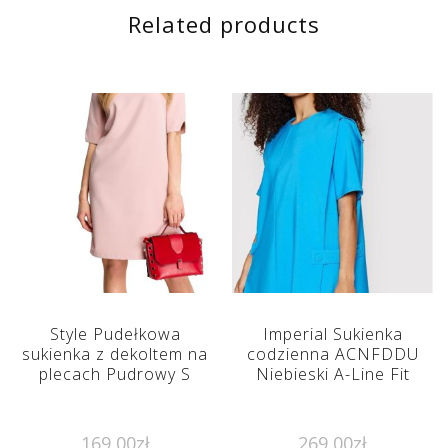
Related products
Style Pudełkowa
Imperial Sukienka
sukienka z dekoltem na
codzienna ACNFDDU
plecach Pudrowy S
Niebieski A-Line Fit
169,00
zł
269,00
zł