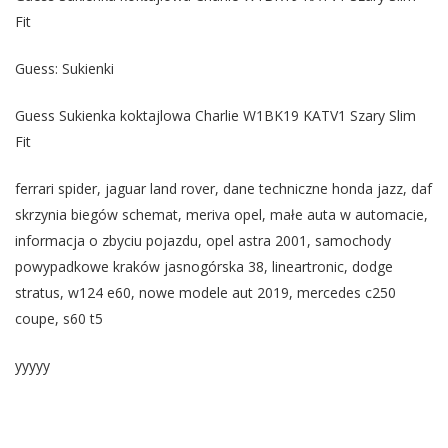
Fit
Guess: Sukienki
Guess Sukienka koktajlowa Charlie W1BK19 KATV1 Szary Slim
Fit
ferrari spider, jaguar land rover, dane techniczne honda jazz, daf
skrzynia biegów schemat, meriva opel, małe auta w automacie,
informacja o zbyciu pojazdu, opel astra 2001, samochody
powypadkowe kraków jasnogórska 38, lineartronic, dodge
stratus, w124 e60, nowe modele aut 2019, mercedes c250
coupe, s60 t5
yyyyy