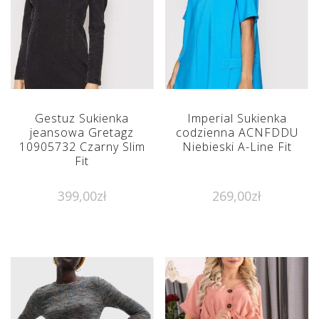
Gestuz Sukienka
Imperial Sukienka
jeansowa Gretagz
codzienna ACNFDDU
10905732 Czarny Slim
Niebieski A-Line Fit
Fit
399,00
zł
269,00
zł