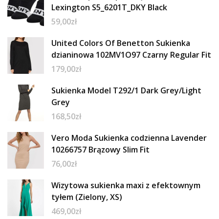
Lexington S5_6201T_DKY Black
59,00
zł
United Colors Of Benetton Sukienka
dzianinowa 102MV1O97 Czarny Regular Fit
179,00
zł
Sukienka Model T292/1 Dark Grey/Light
Grey
168,50
zł
Vero Moda Sukienka codzienna Lavender
10266757 Brązowy Slim Fit
76,00
zł
Wizytowa sukienka maxi z efektownym
tyłem (Zielony, XS)
469,00
zł