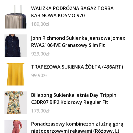
WALIZKA PODRÓŻNA BAGAŻ TORBA
KABINOWA KOSMO 970
189,00
zł
John Richmond Sukienka jeansowa Jomex
RWA21064VE Granatowy Slim Fit
929,00
zł
TRAPEZOWA SUKIENKA ŻÓŁTA (436ART)
99,90
zł
Billabong Sukienka letnia Day Trippin'
C3DR07 BIP2 Kolorowy Regular Fit
179,00
zł
Ponadczasowy kombinezon z luźną górą i
nietoperzowymi rękawami (Różowy, L)