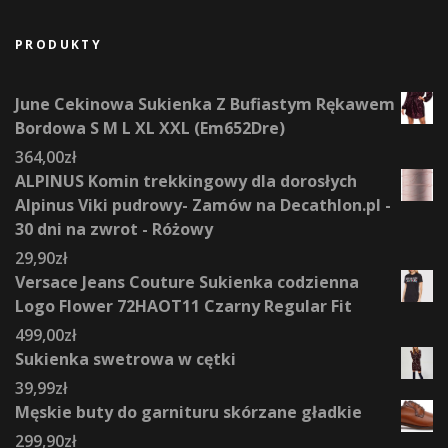
PRODUKTY
June Cekinowa Sukienka Z Bufiastym Rękawem
Bordowa S M L XL XXL (Em652Dre)
364,00
zł
ALPINUS Komin trekkingowy dla dorosłych
Alpinus Viki pudrowy- Zamów na Decathlon.pl -
30 dni na zwrot - Różowy
29,90
zł
Versace Jeans Couture Sukienka codzienna
Logo Flower 72HAOT11 Czarny Regular Fit
499,00
zł
Sukienka swetrowa w cętki
39,99
zł
Męskie buty do garnituru skórzane gładkie
299,90
zł