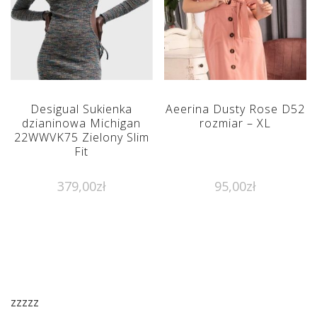
Desigual Sukienka
Aeerina Dusty Rose D52
dzianinowa Michigan
rozmiar – XL
22WWVK75 Zielony Slim
Fit
379,00
zł
95,00
zł
zzzzz