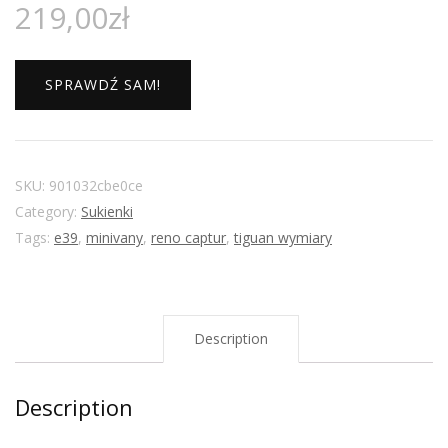
219,00
zł
SPRAWDŹ SAM!
SKU:
901032cbe0ce
Category:
Sukienki
Tags:
e39
,
minivany
,
reno captur
,
tiguan wymiary
Description
Description