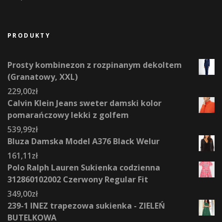
PRODUKTY
Prosty kombinezon z rozpinanym dekoltem
(Granatowy, XXL)
229,00
zł
Calvin Klein Jeans sweter damski kolor
pomarańczowy lekki z golfem
539,99
zł
Bluza Damska Model A376 Black Welur
161,11
zł
Polo Ralph Lauren Sukienka codzienna
312860102002 Czerwony Regular Fit
349,00
zł
239-1 INEZ trapezowa sukienka - ZIELEŃ
BUTELKOWA