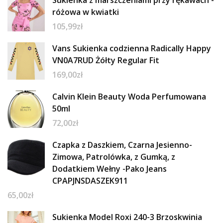
Sukienka z marszczeniami przy rękawach -
różowa w kwiatki
105,99
zł
Vans Sukienka codzienna Radically Happy
VN0A7RUD Żółty Regular Fit
169,00
zł
Calvin Klein Beauty Woda Perfumowana
50ml
72,00
zł
Czapka z Daszkiem, Czarna Jesienno-
Zimowa, Patrolówka, z Gumką, z
Dodatkiem Wełny -Pako Jeans
CPAPJNSDASZEK911
65,00
zł
Sukienka Model Roxi 240-3 Brzoskwinia