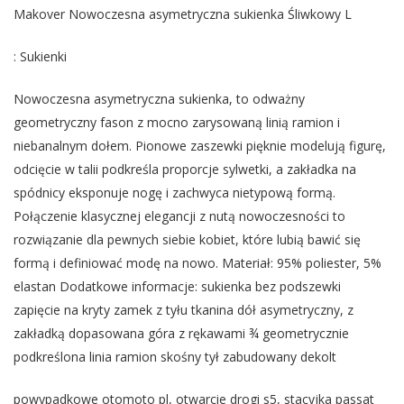
Makover Nowoczesna asymetryczna sukienka Śliwkowy L
: Sukienki
Nowoczesna asymetryczna sukienka, to odważny
geometryczny fason z mocno zarysowaną linią ramion i
niebanalnym dołem. Pionowe zaszewki pięknie modelują figurę,
odcięcie w talii podkreśla proporcje sylwetki, a zakładka na
spódnicy eksponuje nogę i zachwyca nietypową formą.
Połączenie klasycznej elegancji z nutą nowoczesności to
rozwiązanie dla pewnych siebie kobiet, które lubią bawić się
formą i definiować modę na nowo. Materiał: 95% poliester, 5%
elastan Dodatkowe informacje: sukienka bez podszewki
zapięcie na kryty zamek z tyłu tkanina dół asymetryczny, z
zakładką dopasowana góra z rękawami ¾ geometrycznie
podkreślona linia ramion skośny tył zabudowany dekolt
powypadkowe otomoto pl, otwarcie drogi s5, stacyjka passat