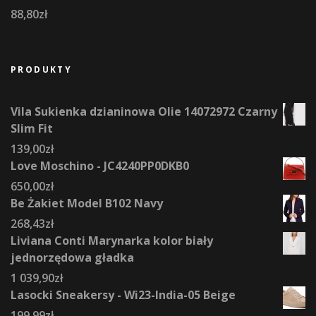
88,80
zł
PRODUKTY
Vila Sukienka dzianinowa Olie 14072972 Czarny
Slim Fit
139,00
zł
Love Moschino - JC4240PP0DKB0
650,00
zł
Be Żakiet Model B102 Navy
268,43
zł
Liviana Conti Marynarka kolor biały
jednorzędowa gładka
1 039,90
zł
Lasocki Sneakersy - Wi23-India-05 Beige
199,99
zł