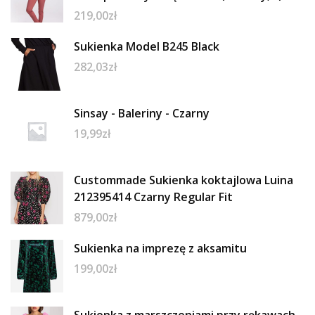
219,00
zł
Sukienka Model B245 Black
282,03
zł
Sinsay - Baleriny - Czarny
19,99
zł
Custommade Sukienka koktajlowa Luina
212395414 Czarny Regular Fit
879,00
zł
Sukienka na imprezę z aksamitu
199,00
zł