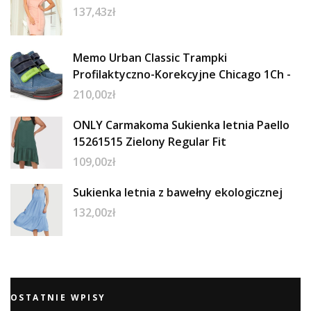
137,43
zł
Memo Urban Classic Trampki
Profilaktyczno-Korekcyjne Chicago 1Ch -
210,00
zł
ONLY Carmakoma Sukienka letnia Paello
15261515 Zielony Regular Fit
109,00
zł
Sukienka letnia z bawełny ekologicznej
132,00
zł
OSTATNIE WPISY