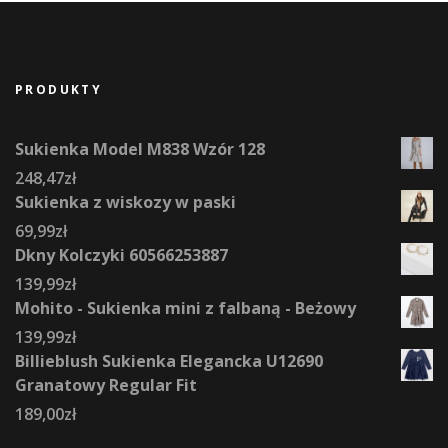
PRODUKTY
Sukienka Model M838 Wzór 128
248,47
zł
Sukienka z wiskozy w paski
69,99
zł
Dkny Kolczyki 60566253887
139,99
zł
Mohito - Sukienka mini z falbaną - Beżowy
139,99
zł
Billieblush Sukienka Elegancka U12690
Granatowy Regular Fit
189,00
zł