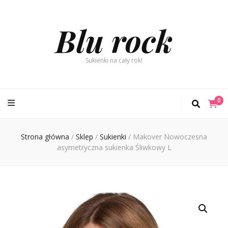
Blu rock
Sukienki na cały rok!
0
Strona główna
/
Sklep
/
Sukienki
/
Makover Nowoczesna
asymetryczna sukienka Śliwkowy L