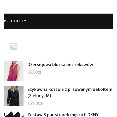
PRODUKTY
Dżersejowa bluzka bez rękawów
65,00
zł
Szykowna koszula z plisowanym dekoltem
(Zielony, M)
159,00
zł
Zestaw 3 par stopek męskich DKNY -