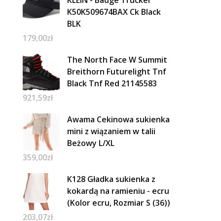
KLEIN - Badge Trucker
K50K509674BAX Ck Black
BLK
179,00
zł
The North Face W Summit
Breithorn Futurelight Tnf
Black Tnf Red 21145583
921,59
zł
Awama Cekinowa sukienka
mini z wiązaniem w talii
Beżowy L/XL
359,00
zł
K128 Gładka sukienka z
kokardą na ramieniu - ecru
(Kolor ecru, Rozmiar S (36))
203,07
zł