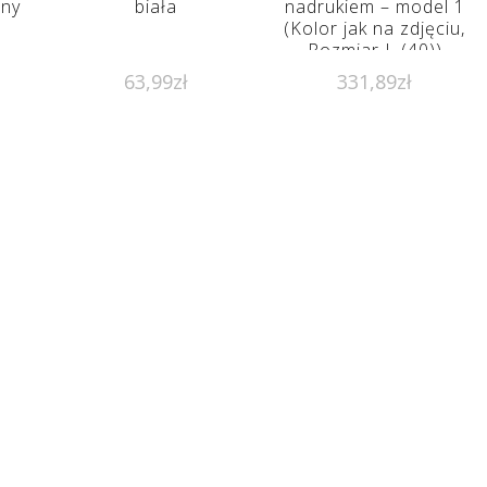
ny
biała
nadrukiem – model 1
(Kolor jak na zdjęciu,
Rozmiar L (40))
63,99
zł
331,89
zł