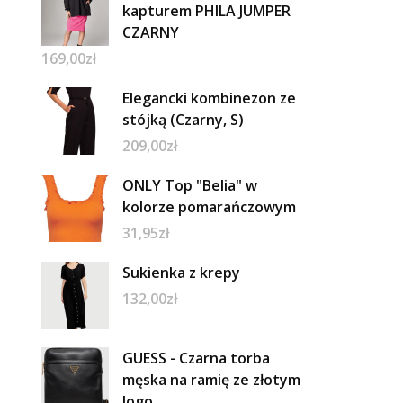
kapturem PHILA JUMPER
CZARNY
169,00
zł
Elegancki kombinezon ze
stójką (Czarny, S)
209,00
zł
ONLY Top "Belia" w
kolorze pomarańczowym
31,95
zł
Sukienka z krepy
132,00
zł
GUESS - Czarna torba
męska na ramię ze złotym
logo