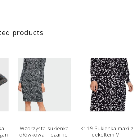
ted products
ka
Wzorzysta sukienka
K119 Sukienka maxi z
gan
ołówkowa – czarno-
dekoltem V i