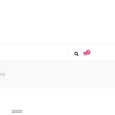
0
rny
zzzzz