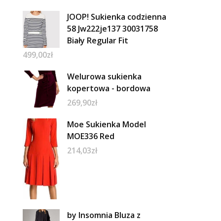
JOOP! Sukienka codzienna
58 Jw222je137 30031758
Biały Regular Fit
499,00
zł
Welurowa sukienka
kopertowa - bordowa
269,90
zł
Moe Sukienka Model
MOE336 Red
214,03
zł
by Insomnia Bluza z