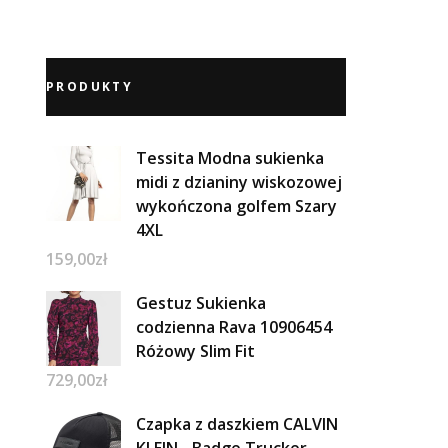
PRODUKTY
Tessita Modna sukienka
midi z dzianiny wiskozowej
wykończona golfem Szary
4XL
159,00
zł
Gestuz Sukienka
codzienna Rava 10906454
Różowy Slim Fit
729,00
zł
Czapka z daszkiem CALVIN