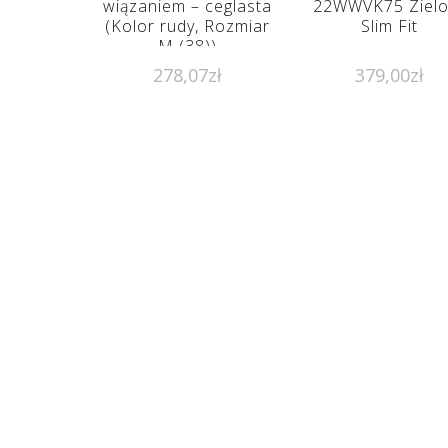
wiązaniem – ceglasta
22WWVK75 Zielo
(Kolor rudy, Rozmiar
Slim Fit
M (38))
278,07
zł
379,00
zł