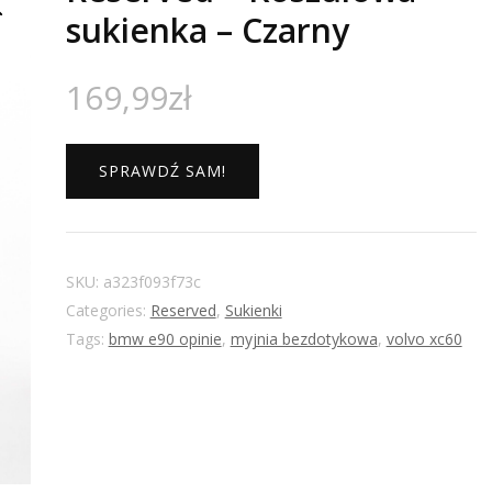
sukienka – Czarny
169,99
zł
SPRAWDŹ SAM!
SKU:
a323f093f73c
Categories:
Reserved
,
Sukienki
Tags:
bmw e90 opinie
,
myjnia bezdotykowa
,
volvo xc60