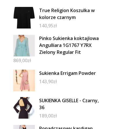
True Religion Koszulka w
kolorze czarnym
140,95
zł
Pinko Sukienka koktajlowa
Angulliara 1G1767 Y7RX
Zielony Regular Fit
869,00
zł
Sukienka Errigam Powder
143,90
zł
SUKIENKA GISELLE - Czarny,
36
189,00
zł
Ponadczasowy kardigan