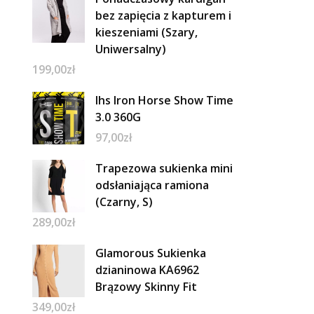
bez zapięcia z kapturem i
kieszeniami (Szary,
Uniwersalny)
199,00
zł
Ihs Iron Horse Show Time
3.0 360G
97,00
zł
Trapezowa sukienka mini
odsłaniająca ramiona
(Czarny, S)
289,00
zł
Glamorous Sukienka
dzianinowa KA6962
Brązowy Skinny Fit
349,00
zł