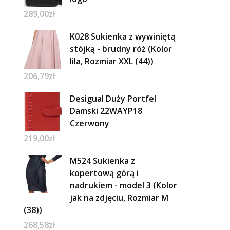
289,00
zł
K028 Sukienka z wywiniętą
stójką - brudny róż (Kolor
lila, Rozmiar XXL (44))
206,79
zł
Desigual Duży Portfel
Damski 22WAYP18
Czerwony
219,00
zł
M524 Sukienka z
kopertową górą i
nadrukiem - model 3 (Kolor
jak na zdjęciu, Rozmiar M
(38))
268,58
zł