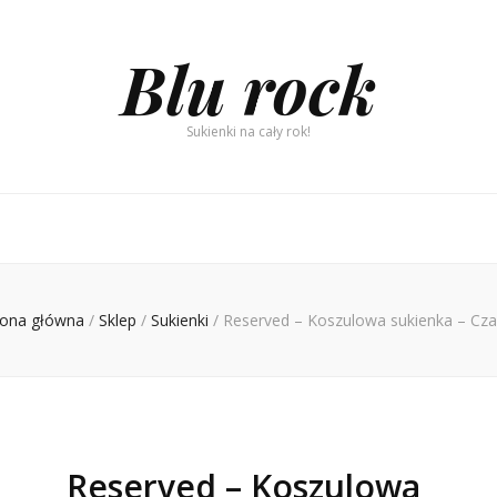
Blu rock
Sukienki na cały rok!
rona główna
/
Sklep
/
Sukienki
/
Reserved – Koszulowa sukienka – Cza
Reserved – Koszulowa