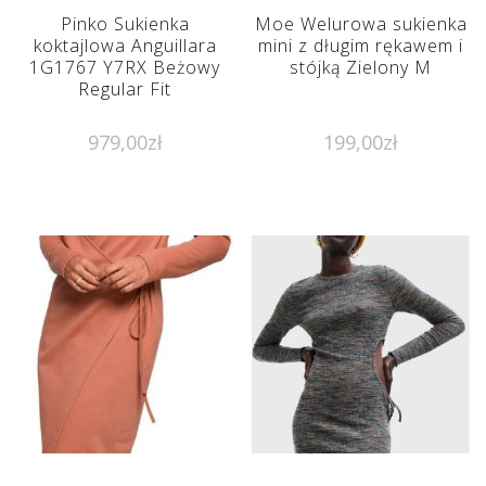
Pinko Sukienka
Moe Welurowa sukienka
koktajlowa Anguillara
mini z długim rękawem i
1G1767 Y7RX Beżowy
stójką Zielony M
Regular Fit
979,00
zł
199,00
zł