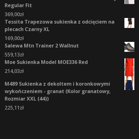
Regular Fit
369,00
zł
Tessita Trapezowa sukienka z odcięciem na
plecach Czarny XL
169,00
zł
Salewa Mtn Trainer 2 Wallnut
559,13
zł
Moe Sukienka Model MOE336 Red
214,03
zł
M489 Sukienka z dekoltem i koronkowymi
wykończeniem - granat (Kolor granatowy,
Rozmiar XXL (44))
225,11
zł