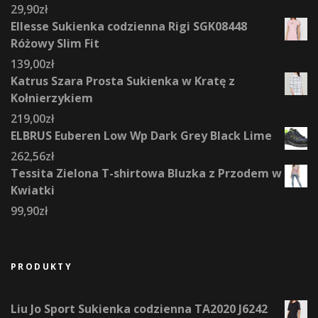
29,90
zł
Ellesse Sukienka codzienna Rigi SGK08448
Różowy Slim Fit
139,00
zł
Katrus Szara Prosta Sukienka w Kratę z
Kołnierzykiem
219,00
zł
ELBRUS Euberen Low Wp Dark Grey Black Lime
262,56
zł
Tessita Zielona T-shirtowa Bluzka z Przodem w
Kwiatki
99,90
zł
PRODUKTY
Liu Jo Sport Sukienka codzienna TA2020 J6242