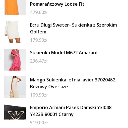
Pomarańczowy Loose Fit
479,00
zł
Ecru Długi Sweter- Sukienka z Szerokim
Golfem
179,90
zł
Sukienka Model M672 Amarant
236,47
zł
Mango Sukienka letnia Javier 37020452
Beżowy Oversize
109,99
zł
Emporio Armani Pasek Damski Y3I048
Y423B 80001 Czarny
519,00
zł