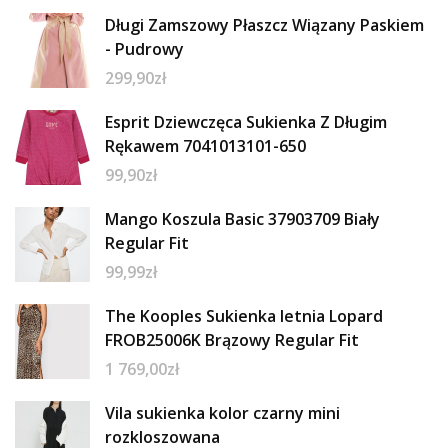
Długi Zamszowy Płaszcz Wiązany Paskiem
- Pudrowy
299,90
zł
Esprit Dziewczęca Sukienka Z Długim
Rękawem 7041013101-650
99,90
zł
Mango Koszula Basic 37903709 Biały
Regular Fit
99,99
zł
The Kooples Sukienka letnia Lopard
FROB25006K Brązowy Regular Fit
1 769,00
zł
Vila sukienka kolor czarny mini
rozkloszowana