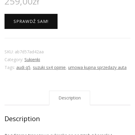
259,00
zł
SPRAWDŹ SAM!
SKU:
ab7d57ad42aa
Category:
Sukienki
Tags:
audi q5
,
suzuki sx4 opinie
,
umowa kupna sprzedazy auta
Description
Description