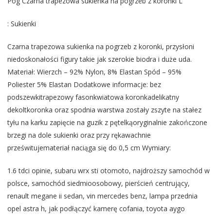
Pog Czarna trapezowa sukienka na pogrzeb z koronki L
: Sukienki
Czarna trapezowa sukienka na pogrzeb z koronki, przysłoni
niedoskonałości figury takie jak szerokie biodra i duże uda.
Materiał: Wierzch – 92% Nylon, 8% Elastan Spód – 95%
Poliester 5% Elastan Dodatkowe informacje: bez
podszewkitrapezowy fasonkwiatowa koronkadelikatny
dekoltkoronka oraz spodnia warstwa zostały zszyte na stałez
tyłu na karku zapięcie na guzik z pętelkąoryginalnie zakończone
brzegi na dole sukienki oraz przy rękawachnie
prześwitujemateriał naciąga się do 0,5 cm Wymiary:
1.6 tdci opinie, subaru wrx sti otomoto, najdroższy samochód w
polsce, samochód siedmioosobowy, pierścień centrujący,
renault megane ii sedan, vin mercedes benz, lampa przednia
opel astra h, jak podłączyć kamerę cofania, toyota aygo