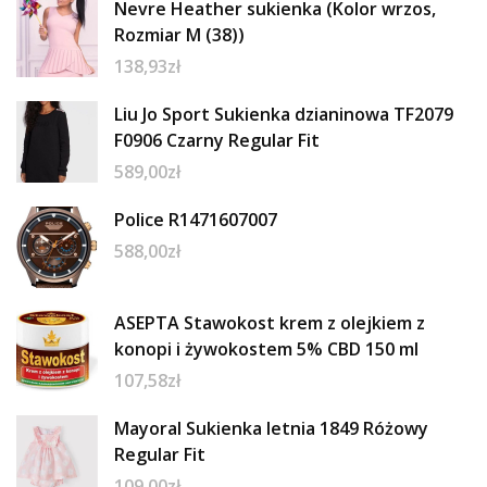
Nevre Heather sukienka (Kolor wrzos,
Rozmiar M (38))
138,93
zł
Liu Jo Sport Sukienka dzianinowa TF2079
F0906 Czarny Regular Fit
589,00
zł
Police R1471607007
588,00
zł
ASEPTA Stawokost krem z olejkiem z
konopi i żywokostem 5% CBD 150 ml
107,58
zł
Mayoral Sukienka letnia 1849 Różowy
Regular Fit
109,00
zł