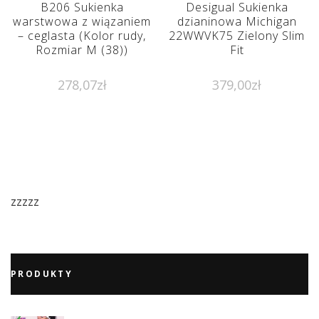
B206 Sukienka
Desigual Sukienka
warstwowa z wiązaniem
dzianinowa Michigan
– ceglasta (Kolor rudy,
22WWVK75 Zielony Slim
Rozmiar M (38))
Fit
278,07
zł
379,00
zł
zzzzz
PRODUKTY