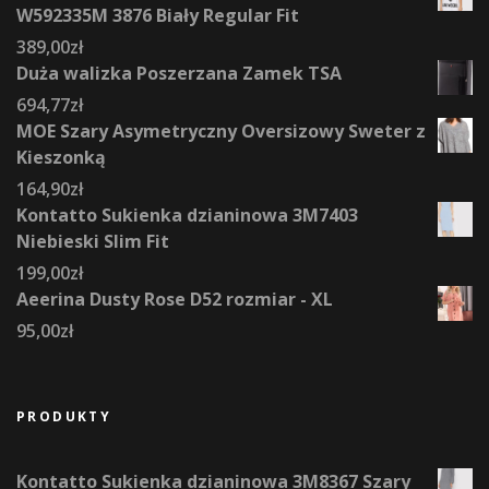
W592335M 3876 Biały Regular Fit
389,00
zł
Duża walizka Poszerzana Zamek TSA
694,77
zł
MOE Szary Asymetryczny Oversizowy Sweter z
Kieszonką
164,90
zł
Kontatto Sukienka dzianinowa 3M7403
Niebieski Slim Fit
199,00
zł
Aeerina Dusty Rose D52 rozmiar - XL
95,00
zł
PRODUKTY
Kontatto Sukienka dzianinowa 3M8367 Szary