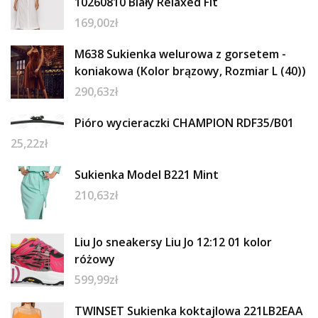
10260810 Biały Relaxed Fit
169,00
zł
M638 Sukienka welurowa z gorsetem -
koniakowa (Kolor brązowy, Rozmiar L (40))
290,63
zł
Pióro wycieraczki CHAMPION RDF35/B01
25,22
zł
Sukienka Model B221 Mint
210,63
zł
Liu Jo sneakersy Liu Jo 12:12 01 kolor
różowy
599,99
zł
TWINSET Sukienka koktajlowa 221LB2EAA