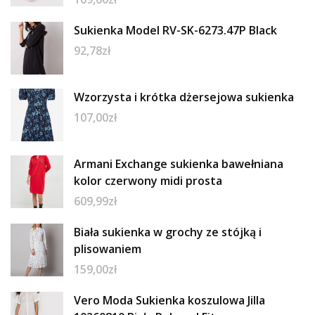
Sukienka Model RV-SK-6273.47P Black
92,78
zł
Wzorzysta i krótka dżersejowa sukienka
107,00
zł
Armani Exchange sukienka bawełniana
kolor czerwony midi prosta
609,99
zł
Biała sukienka w grochy ze stójką i
plisowaniem
159,00
zł
Vero Moda Sukienka koszulowa Jilla