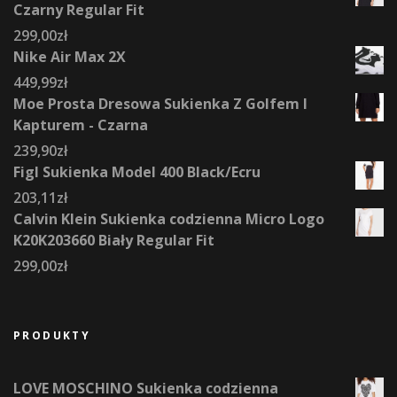
Czarny Regular Fit
299,00
zł
Nike Air Max 2X
449,99
zł
Moe Prosta Dresowa Sukienka Z Golfem I
Kapturem - Czarna
239,90
zł
Figl Sukienka Model 400 Black/Ecru
203,11
zł
Calvin Klein Sukienka codzienna Micro Logo
K20K203660 Biały Regular Fit
299,00
zł
PRODUKTY
LOVE MOSCHINO Sukienka codzienna