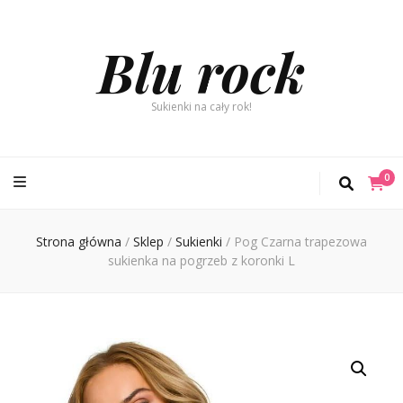
Blu rock
Sukienki na cały rok!
0
Strona główna
/
Sklep
/
Sukienki
/
Pog Czarna trapezowa
sukienka na pogrzeb z koronki L