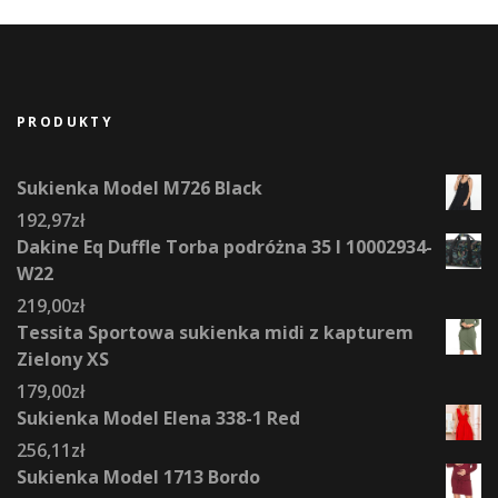
PRODUKTY
Sukienka Model M726 Black
192,97
zł
Dakine Eq Duffle Torba podróżna 35 l 10002934-
W22
219,00
zł
Tessita Sportowa sukienka midi z kapturem
Zielony XS
179,00
zł
Sukienka Model Elena 338-1 Red
256,11
zł
Sukienka Model 1713 Bordo