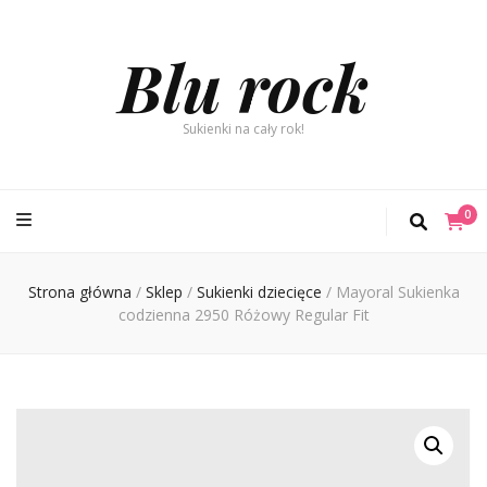
Blu rock
Sukienki na cały rok!
0
Strona główna
/
Sklep
/
Sukienki dziecięce
/
Mayoral Sukienka
codzienna 2950 Różowy Regular Fit