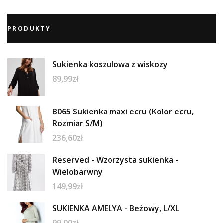
PRODUKTY
Sukienka koszulowa z wiskozy
89,99
zł
B065 Sukienka maxi ecru (Kolor ecru,
Rozmiar S/M)
236,60
zł
Reserved - Wzorzysta sukienka -
Wielobarwny
149,99
zł
SUKIENKA AMELYA - Beżowy, L/XL
99,00
zł