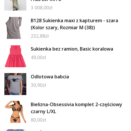
3 008,00
zł
B128 Sukienka maxi z kapturem - szara
(Kolor szary, Rozmiar M (38))
232,88
zł
Sukienka bez ramion, Basic koralowa
49,00
zł
Odlotowa babcia
30,90
zł
Bielizna-Obsessivia komplet 2-częściowy
czarny L/XL
80,00
zł