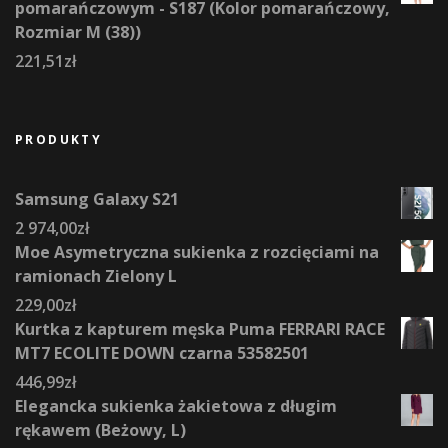
pomarańczowym - S187 (Kolor pomarańczowy,
Rozmiar M (38))
221,51
zł
PRODUKTY
Samsung Galaxy S21
2 974,00
zł
Moe Asymetryczna sukienka z rozcięciami na
ramionach Zielony L
229,00
zł
Kurtka z kapturem męska Puma FERRARI RACE
MT7 ECOLITE DOWN czarna 53582501
446,99
zł
Elegancka sukienka żakietowa z długim
rękawem (Beżowy, L)