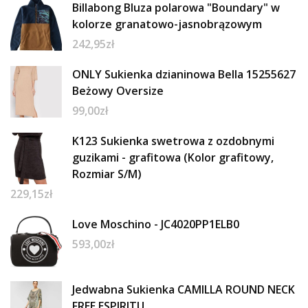
Billabong Bluza polarowa "Boundary" w
kolorze granatowo-jasnobrązowym
242,95
zł
ONLY Sukienka dzianinowa Bella 15255627
Beżowy Oversize
99,00
zł
K123 Sukienka swetrowa z ozdobnymi
guzikami - grafitowa (Kolor grafitowy,
Rozmiar S/M)
229,15
zł
Love Moschino - JC4020PP1ELB0
593,00
zł
Jedwabna Sukienka CAMILLA ROUND NECK
FREE ESPIRITU