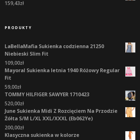
159,43
zł
PRODUKTY
LaBellaMafia Sukienka codzienna 21250
Niebieski Slim Fit
109,00
zł
Mayoral Sukienka letnia 1940 Różowy Regular
Fit
59,00
zł
TOMMY HILFIGER SAWYER 1710423
520,00
zł
June Sukienka Midi Z Rozcięciem Na Przodzie
Żółta S/M L/XL XXL/XXXL (Eb062Ye)
200,00
zł
Klasyczna sukienka w kolorze