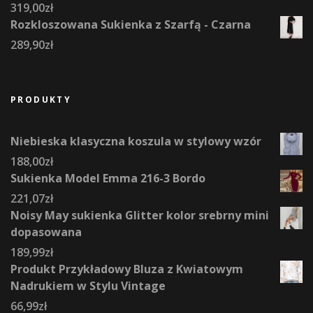
319,00
zł
Rozkloszowana Sukienka z Szarfą - Czarna
289,90
zł
PRODUKTY
Niebieska klasyczna koszula w stylowy wzór
188,00
zł
Sukienka Model Emma 216-3 Bordo
221,07
zł
Noisy May sukienka Glitter kolor srebrny mini
dopasowana
189,99
zł
Produkt Przykładowy Bluza z Kwiatowym
Nadrukiem w Stylu Vintage
66,99
zł