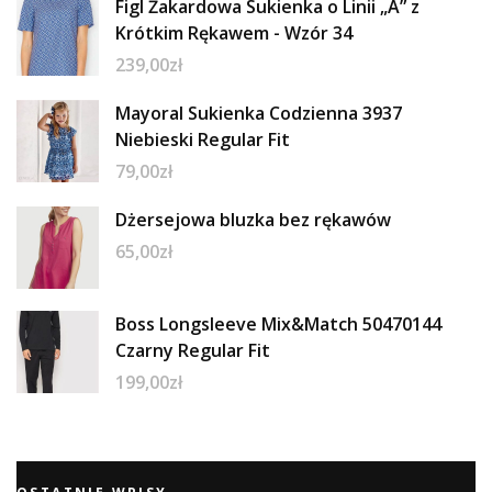
Figl Żakardowa Sukienka o Linii „A” z
Krótkim Rękawem - Wzór 34
239,00
zł
Mayoral Sukienka Codzienna 3937
Niebieski Regular Fit
79,00
zł
Dżersejowa bluzka bez rękawów
65,00
zł
Boss Longsleeve Mix&Match 50470144
Czarny Regular Fit
199,00
zł