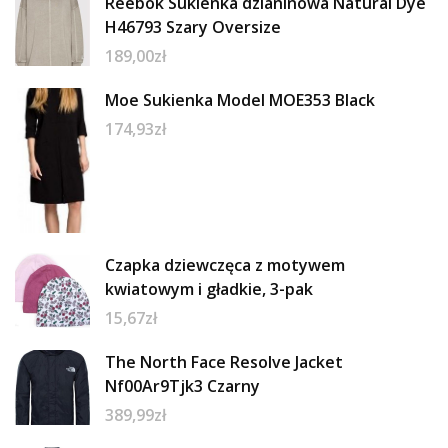
Reebok Sukienka dzianinowa Natural Dye
H46793 Szary Oversize
189,00
zł
Moe Sukienka Model MOE353 Black
174,93
zł
Czapka dziewczęca z motywem
kwiatowym i gładkie, 3-pak
15,67
zł
The North Face Resolve Jacket
Nf00Ar9Tjk3 Czarny
389,99
zł