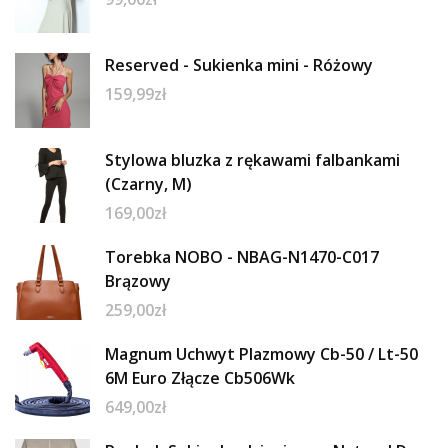
Reserved - Sukienka mini - Różowy
159,99
zł
Stylowa bluzka z rękawami falbankami
(Czarny, M)
169,00
zł
Torebka NOBO - NBAG-N1470-C017
Brązowy
259,00
zł
Magnum Uchwyt Plazmowy Cb-50 / Lt-50
6M Euro Złącze Cb506Wk
649,00
zł