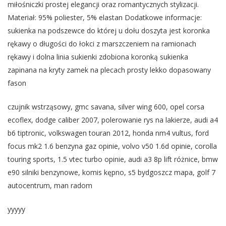
miłośniczki prostej elegancji oraz romantycznych stylizacji.
Materiał: 95% poliester, 5% elastan Dodatkowe informacje:
sukienka na podszewce do której u dołu doszyta jest koronka
rękawy o długości do łokci z marszczeniem na ramionach
rękawy i dolna linia sukienki zdobiona koronką sukienka
zapinana na kryty zamek na plecach prosty lekko dopasowany
fason
czujnik wstrząsowy, gmc savana, silver wing 600, opel corsa
ecoflex, dodge caliber 2007, polerowanie rys na lakierze, audi a4
b6 tiptronic, volkswagen touran 2012, honda nm4 vultus, ford
focus mk2 1.6 benzyna gaz opinie, volvo v50 1.6d opinie, corolla
touring sports, 1.5 vtec turbo opinie, audi a3 8p lift różnice, bmw
e90 silniki benzynowe, komis kępno, s5 bydgoszcz mapa, golf 7
autocentrum, man radom
yyyyy