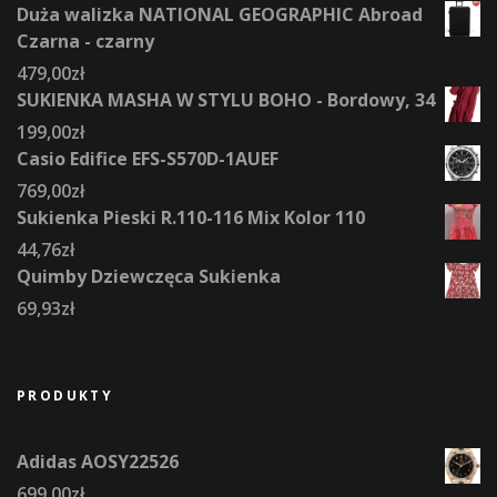
Duża walizka NATIONAL GEOGRAPHIC Abroad
Czarna - czarny
479,00
zł
SUKIENKA MASHA W STYLU BOHO - Bordowy, 34
199,00
zł
Casio Edifice EFS-S570D-1AUEF
769,00
zł
Sukienka Pieski R.110-116 Mix Kolor 110
44,76
zł
Quimby Dziewczęca Sukienka
69,93
zł
PRODUKTY
Adidas AOSY22526
699,00
zł