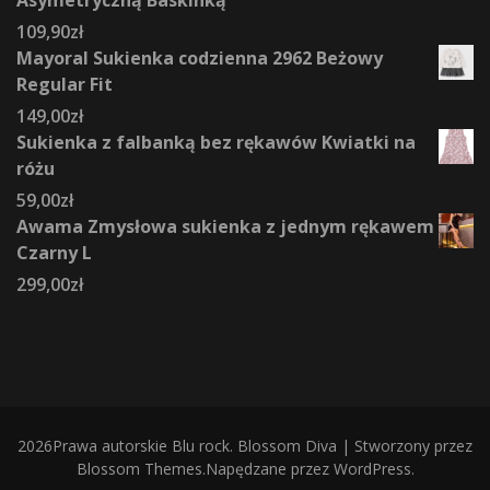
109,90
zł
Mayoral Sukienka codzienna 2962 Beżowy
Regular Fit
149,00
zł
Sukienka z falbanką bez rękawów Kwiatki na
różu
59,00
zł
Awama Zmysłowa sukienka z jednym rękawem
Czarny L
299,00
zł
2026Prawa autorskie
Blu rock
.
Blossom Diva | Stworzony przez
Blossom Themes
.Napędzane przez
WordPress
.