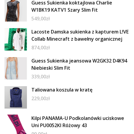
Guess Sukienka koktajlowa Charlie
W1BK19 KATV1 Szary Slim Fit
549,00
zł
Lacoste Damska sukienka z kapturem L!VE
Collab Minecraft z bawełny organicznej
874,00
zł
Guess Sukienka jeansowa W2GK32 D4K94
Niebieski Slim Fit
339,00
zł
Taliowana koszula w kratę
229,00
zł
Kilpi PANAMA-U Podkolanówki uciskowe
Uni PU0052KI Różowy 43
99,00
zł