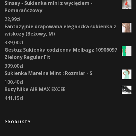
Sinsay - Sukienka mini z wycięciem -
Pomarańczowy
22,99
zł
Fantazyjnie drapowana elegancka sukienka z
wiskozy (Beżowy, M)
339,00
zł
Gestuz Sukienka codzienna Melbagz 10906097
Zielony Regular Fit
399,00
zł
Sukienka Marelna Mint : Rozmiar - S
100,40
zł
Buty Nike AIR MAX EXCEE
441,15
zł
PRODUKTY