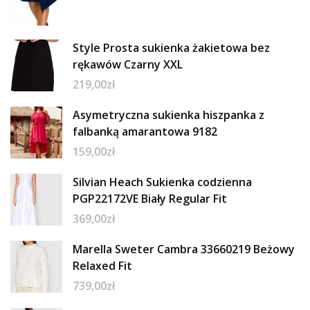
Style Prosta sukienka żakietowa bez
rękawów Czarny XXL
219,00
zł
Asymetryczna sukienka hiszpanka z
falbanką amarantowa 9182
159,00
zł
Silvian Heach Sukienka codzienna
PGP22172VE Biały Regular Fit
369,00
zł
Marella Sweter Cambra 33660219 Beżowy
Relaxed Fit
739,00
zł