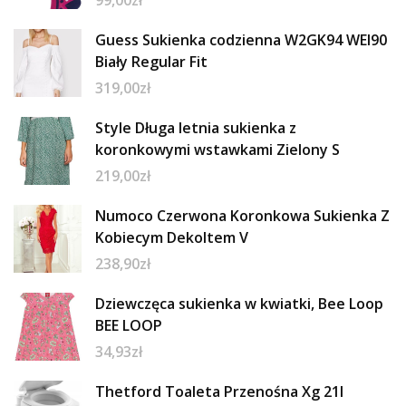
Guess Sukienka codzienna W2GK94 WEI90
Biały Regular Fit
319,00
zł
Style Długa letnia sukienka z
koronkowymi wstawkami Zielony S
219,00
zł
Numoco Czerwona Koronkowa Sukienka Z
Kobiecym Dekoltem V
238,90
zł
Dziewczęca sukienka w kwiatki, Bee Loop
BEE LOOP
34,93
zł
Thetford Toaleta Przenośna Xg 21l