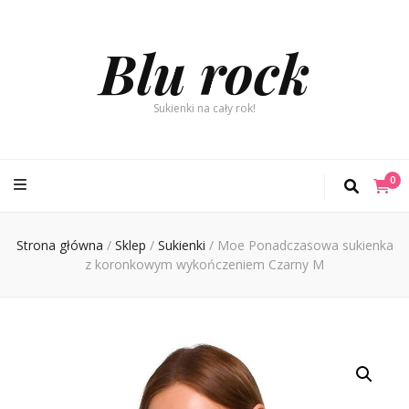
Blu rock
Sukienki na cały rok!
0
Strona główna
/
Sklep
/
Sukienki
/
Moe Ponadczasowa sukienka
z koronkowym wykończeniem Czarny M