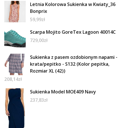
Letnia Kolorowa Sukienka w Kwiaty_36
Bonprix
59,99
zł
Scarpa Mojito GoreTex Lagoon 40014C
729,00
zł
Sukienka z pasem ozdobionym napami -
krata/pepitko - S132 (Kolor pepitka,
Rozmiar XL (42))
208,14
zł
Sukienka Model MOE409 Navy
237,83
zł