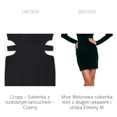
149,00
zł
269,00
zł
Cropp – Sukienka z
Moe Welurowa sukienka
ozdobnym łańcuchem –
mini z długim rękawem i
Czarny
stójką Zielony M