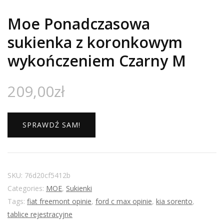
Moe Ponadczasowa
sukienka z koronkowym
wykończeniem Czarny M
209,00
zł
SPRAWDŹ SAM!
SKU:
76d20cf5412b
Categories:
MOE
,
Sukienki
Tags:
fiat freemont opinie
,
ford c max opinie
,
kia sorento
,
tablice rejestracyjne