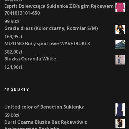
Esprit Dziewczęca Sukienka Z Długim Rękawem
7041013101-650
99,90
zł
Gracie dress (Kolor czarny, Rozmiar S/M)
169,95
zł
MIZUNO Buty sportowe WAVE IBUKI 3
382,00
zł
Bluzka Ouranila White
124,90
zł
PRODUKTY
United color of Benetton Sukienka
69,00
zł
Dursi Czarna Bluzka Bez Rękawów z
Asymetryczną Baskinką