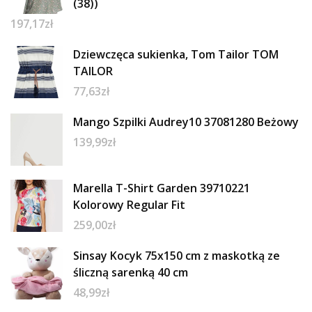
(38))
197,17
zł
Dziewczęca sukienka, Tom Tailor TOM
TAILOR
77,63
zł
Mango Szpilki Audrey10 37081280 Beżowy
139,99
zł
Marella T-Shirt Garden 39710221
Kolorowy Regular Fit
259,00
zł
Sinsay Kocyk 75x150 cm z maskotką ze
śliczną sarenką 40 cm
48,99
zł