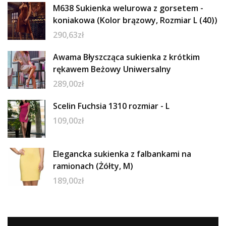
M638 Sukienka welurowa z gorsetem -
koniakowa (Kolor brązowy, Rozmiar L (40))
290,63
zł
Awama Błyszcząca sukienka z krótkim
rękawem Beżowy Uniwersalny
289,00
zł
Scelin Fuchsia 1310 rozmiar - L
109,00
zł
Elegancka sukienka z falbankami na
ramionach (Żółty, M)
189,00
zł