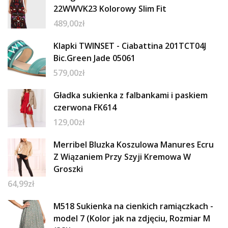
22WWVK23 Kolorowy Slim Fit
489,00
zł
Klapki TWINSET - Ciabattina 201TCT04J
Bic.Green Jade 05061
579,00
zł
Gładka sukienka z falbankami i paskiem
czerwona FK614
129,00
zł
Merribel Bluzka Koszulowa Manures Ecru
Z Wiązaniem Przy Szyji Kremowa W
Groszki
64,99
zł
M518 Sukienka na cienkich ramiączkach -
model 7 (Kolor jak na zdjęciu, Rozmiar M