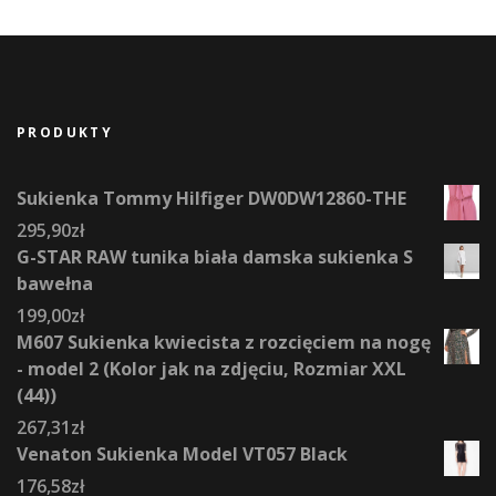
PRODUKTY
Sukienka Tommy Hilfiger DW0DW12860-THE
295,90
zł
G-STAR RAW tunika biała damska sukienka S
bawełna
199,00
zł
M607 Sukienka kwiecista z rozcięciem na nogę
- model 2 (Kolor jak na zdjęciu, Rozmiar XXL
(44))
267,31
zł
Venaton Sukienka Model VT057 Black
176,58
zł