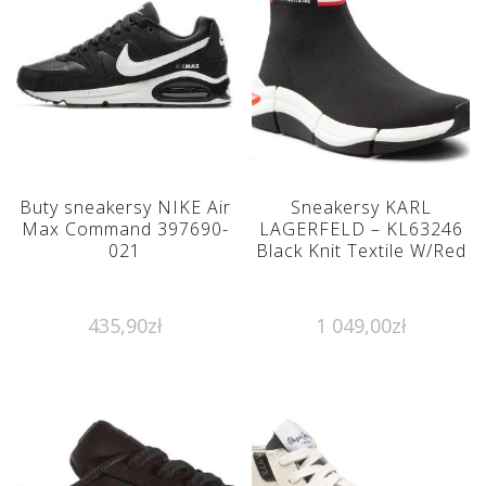
Buty sneakersy NIKE Air
Sneakersy KARL
Max Command 397690-
LAGERFELD – KL63246
021
Black Knit Textile W/Red
435,90
zł
1 049,00
zł