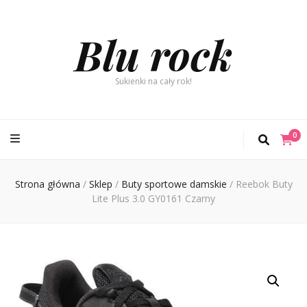
Blu rock
Sukienki na cały rok!
0
Strona główna
/
Sklep
/
Buty sportowe damskie
/
Reebok Buty
Lite Plus 3.0 GY0161 Czarny