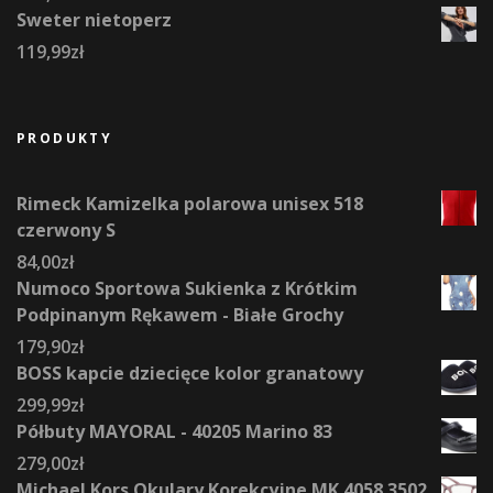
Sweter nietoperz
119,99
zł
PRODUKTY
Rimeck Kamizelka polarowa unisex 518
czerwony S
84,00
zł
Numoco Sportowa Sukienka z Krótkim
Podpinanym Rękawem - Białe Grochy
179,90
zł
BOSS kapcie dziecięce kolor granatowy
299,99
zł
Półbuty MAYORAL - 40205 Marino 83
279,00
zł
Michael Kors Okulary Korekcyjne MK 4058 3502