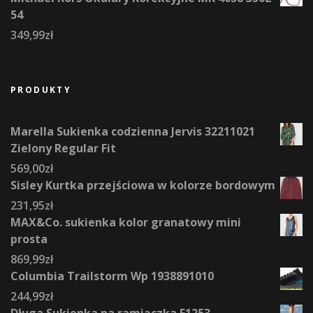
54
349,99
zł
PRODUKTY
Marella Sukienka codzienna Jervis 32211021
Zielony Regular Fit
569,00
zł
Sisley Kurtka przejściowa w kolorze bordowym
231,95
zł
MAX&Co. sukienka kolor granatowy mini
prosta
869,99
zł
Columbia Trailstorm Wp 1938891010
244,99
zł