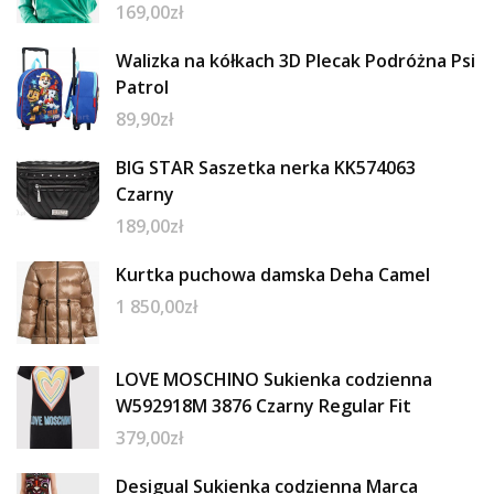
169,00
zł
Walizka na kółkach 3D Plecak Podróżna Psi
Patrol
89,90
zł
BIG STAR Saszetka nerka KK574063
Czarny
189,00
zł
Kurtka puchowa damska Deha Camel
1 850,00
zł
LOVE MOSCHINO Sukienka codzienna
W592918M 3876 Czarny Regular Fit
379,00
zł
Desigual Sukienka codzienna Marca