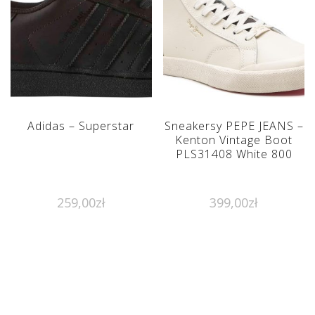
Adidas – Superstar
Sneakersy PEPE JEANS –
Kenton Vintage Boot
PLS31408 White 800
259,00
zł
399,00
zł