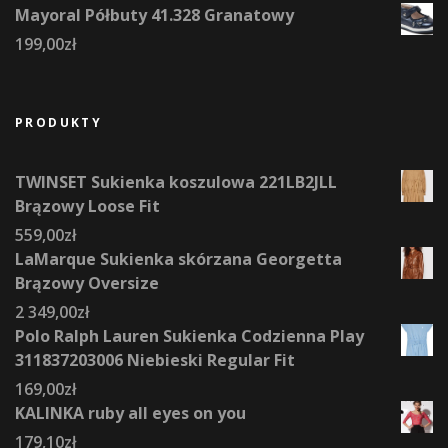
Mayoral Półbuty 41.328 Granatowy
199,00
zł
PRODUKTY
TWINSET Sukienka koszulowa 221LB2JLL
Brązowy Loose Fit
559,00
zł
LaMarque Sukienka skórzana Georgetta
Brązowy Oversize
2 349,00
zł
Polo Ralph Lauren Sukienka Codzienna Play
311837203006 Niebieski Regular Fit
169,00
zł
KALINKA ruby all eyes on you
179,10
zł