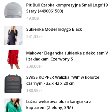
Pit Bull Czapka kompresyjna Small Logo'19
Szary (4490061500)
49,00
zł
Sukienka Model Indygo Black
241,33
zł
Makover Elegancka sukienka z dekoltem V
i zakładkami Czerwony S
209,00
zł
SWISS KOPPER Walizka "Wil" w kolorze
czarnym - 32 x 42 x 20 cm
180,95
zł
Luźna welurowa bluza kangurka z
kapturem (Zielony, S/M)