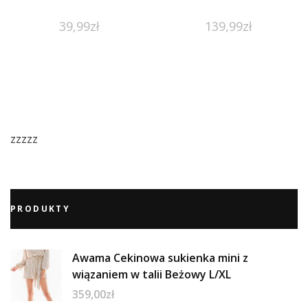
39,99
zł
139,99
zł
zzzzz
PRODUKTY
Awama Cekinowa sukienka mini z
wiązaniem w talii Beżowy L/XL
359,00
zł