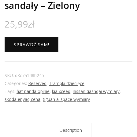
sandały – Zielony
25,99
zł
SPRAWDŹ SAM!
SKU:
d8c7a148b245
Categories:
Reserved
,
Trampki dziecięce
Tags:
fiat panda opinie
,
kia xceed
,
nissan qashqai wymiary
,
skoda enyaq cena
,
tiguan allspace wymiary
Description