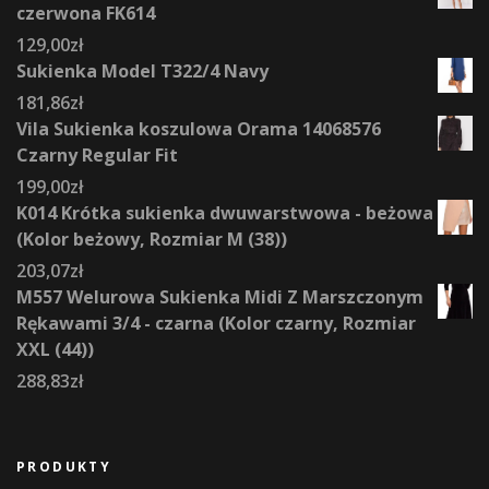
czerwona FK614
129,00
zł
Sukienka Model T322/4 Navy
181,86
zł
Vila Sukienka koszulowa Orama 14068576
Czarny Regular Fit
199,00
zł
K014 Krótka sukienka dwuwarstwowa - beżowa
(Kolor beżowy, Rozmiar M (38))
203,07
zł
M557 Welurowa Sukienka Midi Z Marszczonym
Rękawami 3/4 - czarna (Kolor czarny, Rozmiar
XXL (44))
288,83
zł
PRODUKTY