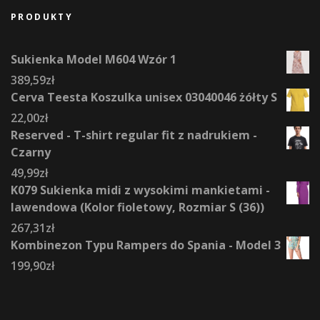
PRODUKTY
Sukienka Model M604 Wzór 1
389,59
zł
Cerva Teesta Koszulka unisex 03040046 żółty S
22,00
zł
Reserved - T-shirt regular fit z nadrukiem -
Czarny
49,99
zł
K079 Sukienka midi z wysokimi mankietami -
lawendowa (Kolor fioletowy, Rozmiar S (36))
267,31
zł
Kombinezon Typu Rampers do Spania - Model 3
199,90
zł