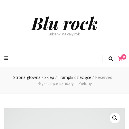
Blu rock
Sukienki na cały rok!
0
Strona główna
/
Sklep
/
Trampki dziecięce
/
Reserved –
Błyszczące sandały – Zielony