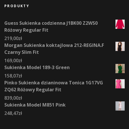
PRODUKTY
Guess Sukienka codzienna J1BK00 Z2WS0
Różowy Regular Fit
219,00
zł
Morgan Sukienka koktajlowa 212-REGINA.F
Czarny Slim Fit
169,00
zł
Sukienka Model 189-3 Green
158,07
zł
Pinko Sukienka dzianinowa Tonica 1G17VG
ZQ62 Różowy Regular Fit
839,00
zł
Sukienka Model M851 Pink
248,47
zł