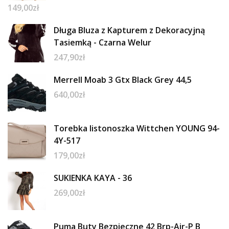
149,00
zł
Długa Bluza z Kapturem z Dekoracyjną
Tasiemką - Czarna Welur
247,90
zł
Merrell Moab 3 Gtx Black Grey 44,5
640,00
zł
Torebka listonoszka Wittchen YOUNG 94-
4Y-517
179,00
zł
SUKIENKA KAYA - 36
269,00
zł
Puma Buty Bezpieczne 42 Brp-Air-P B