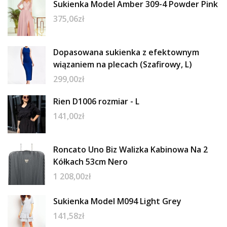
Sukienka Model Amber 309-4 Powder Pink
375,06
zł
Dopasowana sukienka z efektownym
wiązaniem na plecach (Szafirowy, L)
299,00
zł
Rien D1006 rozmiar - L
141,00
zł
Roncato Uno Biz Walizka Kabinowa Na 2
Kółkach 53cm Nero
1 208,00
zł
Sukienka Model M094 Light Grey
141,58
zł