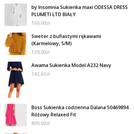
by Insomnia Sukienka maxi ODESSA DRESS
PLUMETI LTD BIAŁY
169,00
zł
Sweter z bufiastymi rękawami
(Karmelowy, S/M)
139,00
zł
Awama Sukienka Model A232 Navy
142,63
zł
Boss Sukienka codzienna Dalana 50469894
Różowy Relaxed Fit
809,00
zł