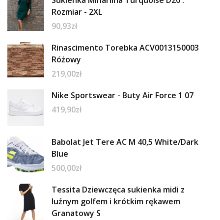
Sukienka Minarilna Turquoise D20 :
Rozmiar - 2XL
90,93
zł
Rinascimento Torebka ACV0013150003
Różowy
219,00
zł
Nike Sportswear - Buty Air Force 1 07
419,90
zł
Babolat Jet Tere AC M 40,5 White/Dark
Blue
500,00
zł
Tessita Dziewczęca sukienka midi z
luźnym golfem i krótkim rękawem
Granatowy S