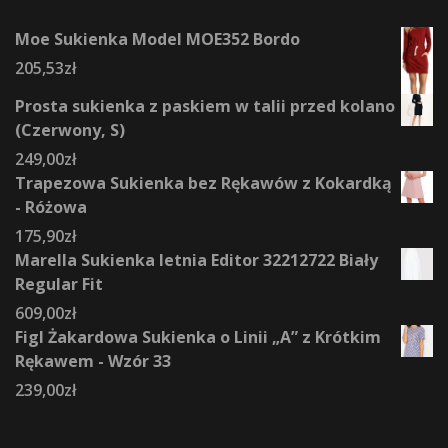
Moe Sukienka Model MOE352 Bordo
205,53
zł
Prosta sukienka z paskiem w talii przed kolano
(Czerwony, S)
249,00
zł
Trapezowa Sukienka bez Rękawów z Kokardką
- Różowa
175,90
zł
Marella Sukienka letnia Editor 32212722 Biały
Regular Fit
609,00
zł
Figl Żakardowa Sukienka o Linii „A” z Krótkim
Rękawem - Wzór 33
239,00
zł