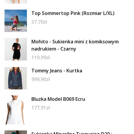
Top Sommertop Pink (Rozmiar L/XL)
37,70
zł
Mohito - Sukienka mini z komiksowym
nadrukiem - Czarny
119,99
zł
Tommy Jeans - Kurtka
999,90
zł
Bluzka Model B069 Ecru
177,91
zł