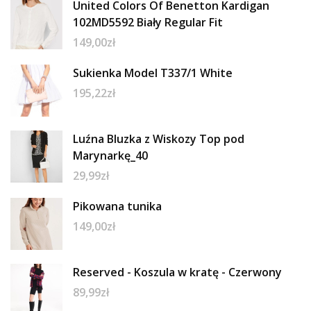
United Colors Of Benetton Kardigan
102MD5592 Biały Regular Fit
149,00
zł
Sukienka Model T337/1 White
195,22
zł
Luźna Bluzka z Wiskozy Top pod
Marynarkę_40
29,99
zł
Pikowana tunika
149,00
zł
Reserved - Koszula w kratę - Czerwony
89,99
zł