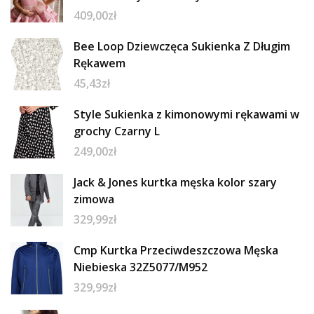
409,00
zł
Bee Loop Dziewczęca Sukienka Z Długim
Rękawem
45,43
zł
Style Sukienka z kimonowymi rękawami w
grochy Czarny L
249,00
zł
Jack & Jones kurtka męska kolor szary
zimowa
329,99
zł
Cmp Kurtka Przeciwdeszczowa Męska
Niebieska 32Z5077/M952
329,99
zł