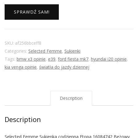
SPRAWDŹ SAM!
SKU:
af256bbceff8
Categories:
Selected Femme
,
Sukienki
Tags:
bmw x3 opinie
,
e39
,
ford fiesta mk7
,
hyundai i20 opinie
,
kia venga opinie
,
światła do jazdy dziennej
Description
Description
Selected Femme Sukienka codzienna Etopa 16084742 Beżowy