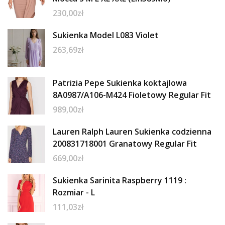
230,00
zł
Sukienka Model L083 Violet
263,69
zł
Patrizia Pepe Sukienka koktajlowa
8A0987/A106-M424 Fioletowy Regular Fit
989,00
zł
Lauren Ralph Lauren Sukienka codzienna
200831718001 Granatowy Regular Fit
669,00
zł
Sukienka Sarinita Raspberry 1119 :
Rozmiar - L
111,03
zł