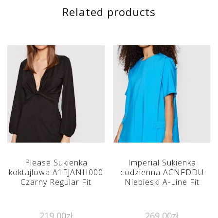
Related products
Please Sukienka
Imperial Sukienka
koktajlowa A1EJANH000
codzienna ACNFDDU
Czarny Regular Fit
Niebieski A-Line Fit
219,00
zł
269,00
zł