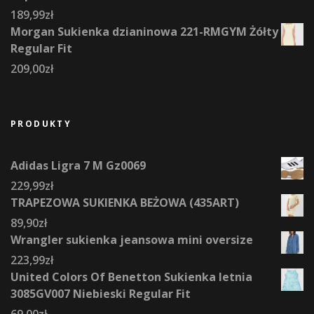
189,99
zł
Morgan Sukienka dzianinowa 221-RMGYM Żółty
Regular Fit
209,00
zł
PRODUKTY
Adidas Ligra 7 M Gz0069
229,99
zł
TRAPEZOWA SUKIENKA BEŻOWA (435ART)
89,90
zł
Wrangler sukienka jeansowa mini oversize
223,99
zł
United Colors Of Benetton Sukienka letnia
3085GV007 Niebieski Regular Fit
69,00
zł