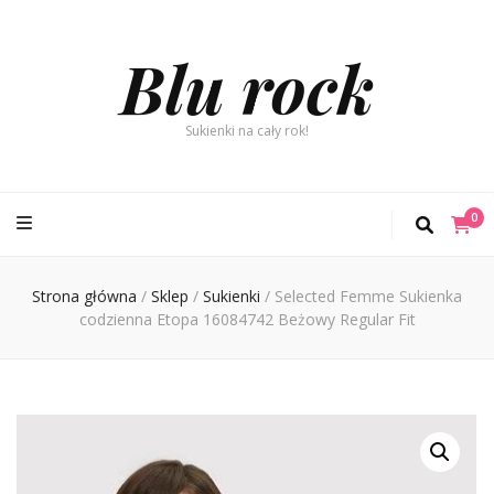
Blu rock
Sukienki na cały rok!
0
Strona główna
/
Sklep
/
Sukienki
/
Selected Femme Sukienka
codzienna Etopa 16084742 Beżowy Regular Fit