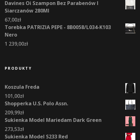
Davines Oi Szampon Bez Parabenów I
Siarczanów 280Ml
67,00
zł
Torebka PATRIZIA PEPE - 8B0058/L034-K103
Nero
1 239,00
zł
PRODUKTY
Koszula Freda
101,00
zł
Shopperka U.S. Polo Assn.
209,99
zł
Sukienka Model Mariedam Dark Green
273,53
zł
Sukienka Model S233 Red