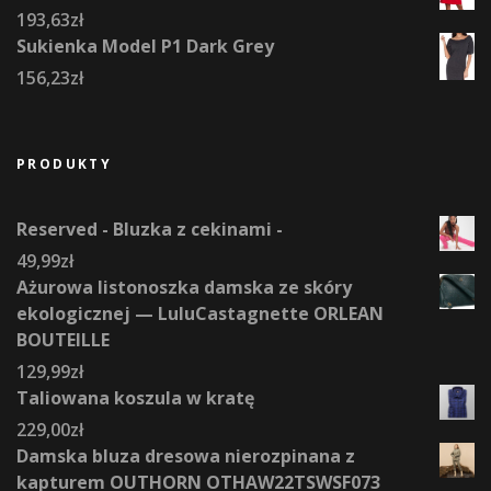
193,63
zł
Sukienka Model P1 Dark Grey
156,23
zł
PRODUKTY
Reserved - Bluzka z cekinami -
49,99
zł
Ażurowa listonoszka damska ze skóry
ekologicznej — LuluCastagnette ORLEAN
BOUTEILLE
129,99
zł
Taliowana koszula w kratę
229,00
zł
Damska bluza dresowa nierozpinana z
kapturem OUTHORN OTHAW22TSWSF073