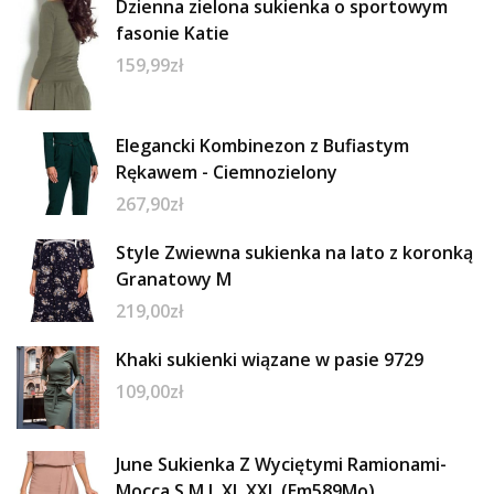
Dzienna zielona sukienka o sportowym
fasonie Katie
159,99
zł
Elegancki Kombinezon z Bufiastym
Rękawem - Ciemnozielony
267,90
zł
Style Zwiewna sukienka na lato z koronką
Granatowy M
219,00
zł
Khaki sukienki wiązane w pasie 9729
109,00
zł
June Sukienka Z Wyciętymi Ramionami-
Mocca S M L XL XXL (Em589Mo)