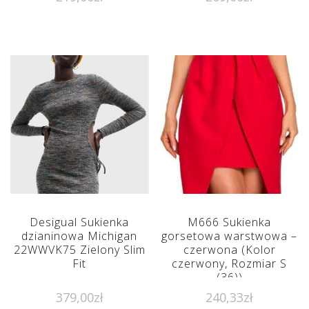
Desigual Sukienka
M666 Sukienka
dzianinowa Michigan
gorsetowa warstwowa –
22WWVK75 Zielony Slim
czerwona (Kolor
Fit
czerwony, Rozmiar S
(36))
379,00
zł
240,33
zł