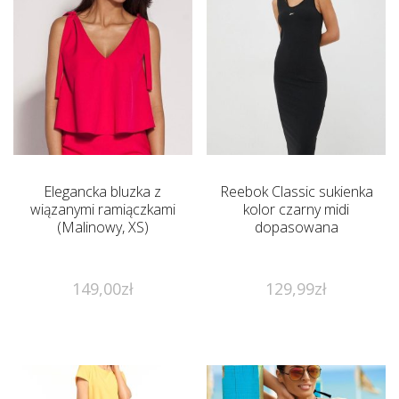
Elegancka bluzka z
Reebok Classic sukienka
wiązanymi ramiączkami
kolor czarny midi
(Malinowy, XS)
dopasowana
149,00
zł
129,99
zł