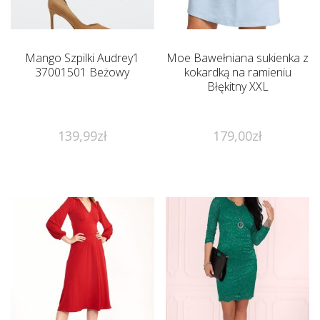
Mango Szpilki Audrey1
Moe Bawełniana sukienka z
37001501 Beżowy
kokardką na ramieniu
Błękitny XXL
139,99
zł
179,00
zł