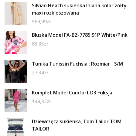
Silvian Heach sukienka lniana kolor żółty
maxi rozkloszowana
569,99
zł
Bluzka Model FA-BZ-7785.91P White/Pink
83,35
zł
Tunika Tunissin Fuchsia : Rozmiar - S/M
27,34
zł
Komplet Model Comfort D3 Fuksja
149,32
zł
Dziewczęca sukienka, Tom Tailor TOM
TAILOR