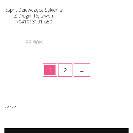
Esprit Dziewczęca Sukienka
Z Długim Rękawem
7041013101-650
99,90
zł
1
2
→
zzzzz