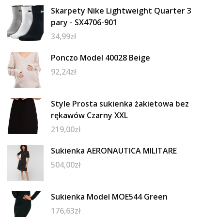
Skarpety Nike Lightweight Quarter 3
pary - SX4706-901
34,99
zł
Ponczo Model 40028 Beige
92,24
zł
Style Prosta sukienka żakietowa bez
rękawów Czarny XXL
219,00
zł
Sukienka AERONAUTICA MILITARE
504,00
zł
Sukienka Model MOE544 Green
176,63
zł