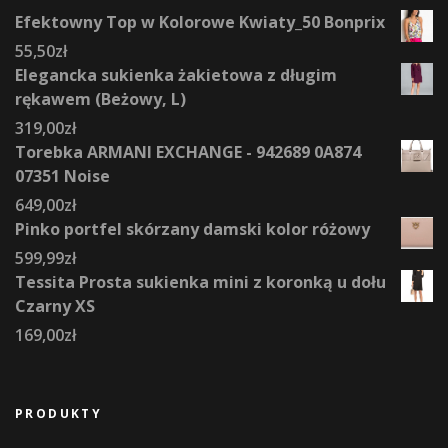
Efektowny Top w Kolorowe Kwiaty_50 Bonprix
55,50
zł
Elegancka sukienka żakietowa z długim
rękawem (Beżowy, L)
319,00
zł
Torebka ARMANI EXCHANGE - 942689 0A874
07351 Noise
649,00
zł
Pinko portfel skórzany damski kolor różowy
599,99
zł
Tessita Prosta sukienka mini z koronką u dołu
Czarny XS
169,00
zł
PRODUKTY