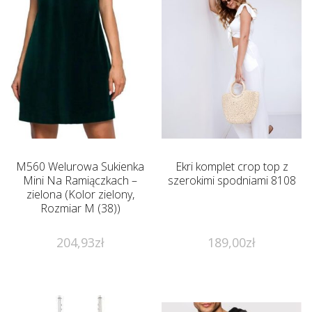
M560 Welurowa Sukienka
Ekri komplet crop top z
Mini Na Ramiączkach –
szerokimi spodniami 8108
zielona (Kolor zielony,
Rozmiar M (38))
204,93
zł
189,00
zł