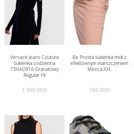
Versace Jeans Couture
Be Prosta sukienka midi z
Sukienka codzienna
efektownym marszczeniem
73HAO916 Granatowy
Mocca XXL
Regular Fit
1 999,00
zł
169,00
zł