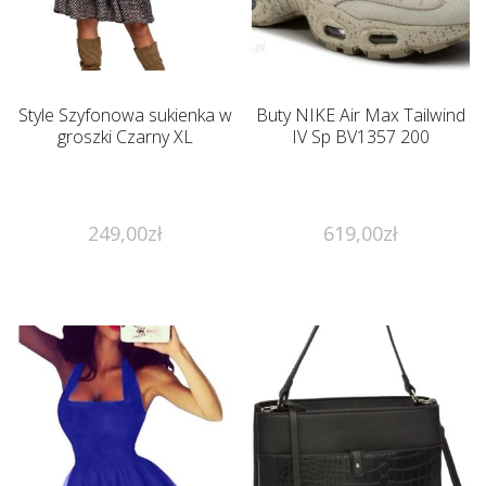
Style Szyfonowa sukienka w
Buty NIKE Air Max Tailwind
groszki Czarny XL
IV Sp BV1357 200
249,00
zł
619,00
zł