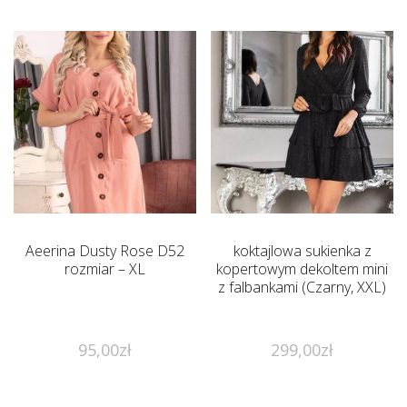
Aeerina Dusty Rose D52
koktajlowa sukienka z
rozmiar – XL
kopertowym dekoltem mini
z falbankami (Czarny, XXL)
95,00
zł
299,00
zł