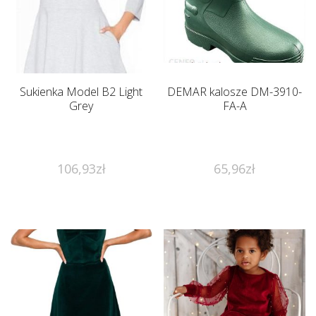
Sukienka Model B2 Light
DEMAR kalosze DM-3910-
Grey
FA-A
106,93
zł
65,96
zł