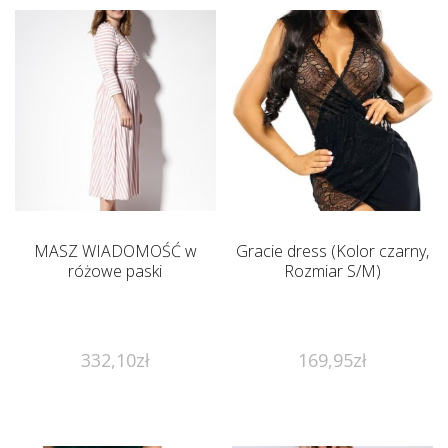
MASZ WIADOMOŚĆ w
Gracie dress (Kolor czarny,
różowe paski
Rozmiar S/M)
332,10
zł
169,95
zł