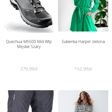
Quechua Mh500 Mid Wtp
Sukienka Harper zielona
Męskie Szary
279,99
zł
152,99
zł