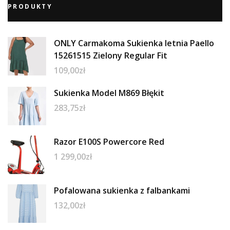
PRODUKTY
ONLY Carmakoma Sukienka letnia Paello
15261515 Zielony Regular Fit
109,00
zł
Sukienka Model M869 Błękit
283,75
zł
Razor E100S Powercore Red
1 299,00
zł
Pofalowana sukienka z falbankami
132,00
zł