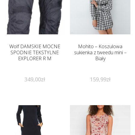
Wolf DAMSKIE MOCNE
Mohito – Koszulowa
SPODNIE TEKSTYLNE
sukienka z tweedu mini –
EXPLORER R M
Biały
349,00
zł
159,99
zł