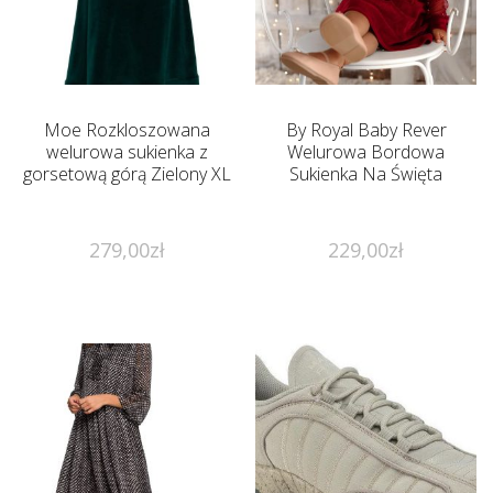
Moe Rozkloszowana
By Royal Baby Rever
welurowa sukienka z
Welurowa Bordowa
gorsetową górą Zielony XL
Sukienka Na Święta
279,00
zł
229,00
zł