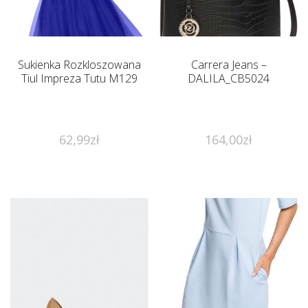
Sukienka Rozkloszowana
Carrera Jeans –
Tiul Impreza Tutu M129
DALILA_CB5024
62,99
zł
164,00
zł