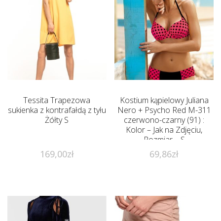
Tessita Trapezowa
Kostium kąpielowy Juliana
sukienka z kontrafałdą z tyłu
Nero + Psycho Red M-311
Żółty S
czerwono-czarny (91) :
Kolor – Jak na Zdjęciu,
Rozmiar – S
169,00
zł
69,86
zł