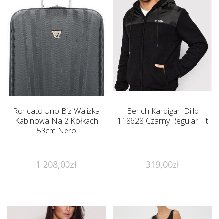
Roncato Uno Biz Walizka
Bench Kardigan Dillo
Kabinowa Na 2 Kółkach
118628 Czarny Regular Fit
53cm Nero
1 208,00
zł
319,00
zł