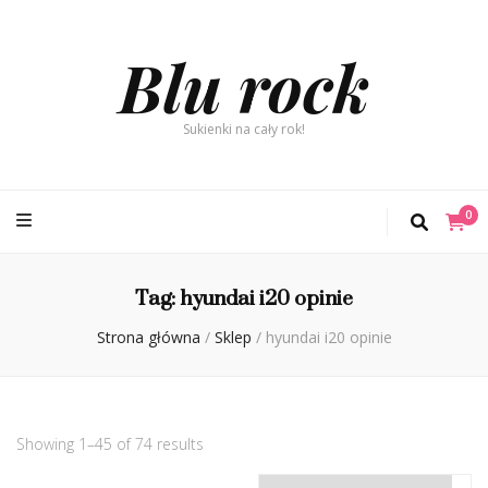
Blu rock
Sukienki na cały rok!
0
Tag:
hyundai i20 opinie
Strona główna
/
Sklep
/
hyundai i20 opinie
Showing 1–45 of 74 results