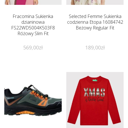
Fracomina Sukienka
Selected Femme Sukienka
dzianinowa
codzienna Etopa 16084742
FS22WD5004K503F8
Beżowy Regular Fit
Różowy Slim Fit
569,00
zł
189,00
zł