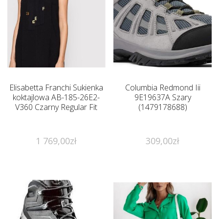
Elisabetta Franchi Sukienka
Columbia Redmond Iii
koktajlowa AB-185-26E2-
9E19637A Szary
V360 Czarny Regular Fit
(1479178688)
1 769,00
zł
309,00
zł