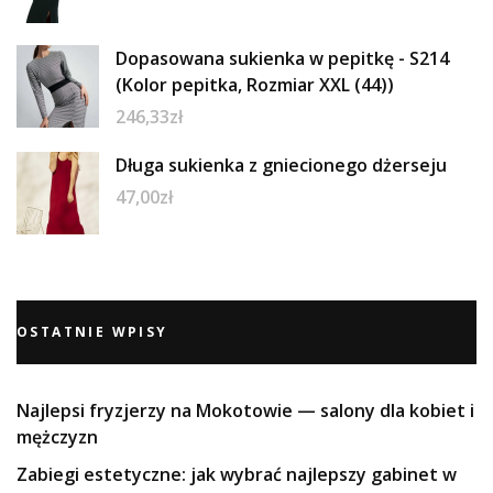
Dopasowana sukienka w pepitkę - S214
(Kolor pepitka, Rozmiar XXL (44))
246,33
zł
Długa sukienka z gniecionego dżerseju
47,00
zł
OSTATNIE WPISY
Najlepsi fryzjerzy na Mokotowie — salony dla kobiet i
mężczyzn
Zabiegi estetyczne: jak wybrać najlepszy gabinet w