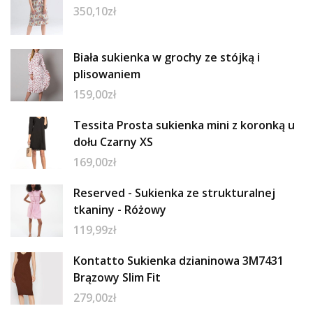
350,10
zł
Biała sukienka w grochy ze stójką i
plisowaniem
159,00
zł
Tessita Prosta sukienka mini z koronką u
dołu Czarny XS
169,00
zł
Reserved - Sukienka ze strukturalnej
tkaniny - Różowy
119,99
zł
Kontatto Sukienka dzianinowa 3M7431
Brązowy Slim Fit
279,00
zł