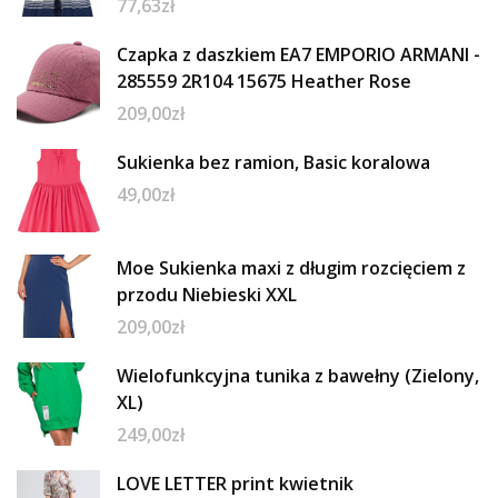
77,63
zł
Czapka z daszkiem EA7 EMPORIO ARMANI -
285559 2R104 15675 Heather Rose
209,00
zł
Sukienka bez ramion, Basic koralowa
49,00
zł
Moe Sukienka maxi z długim rozcięciem z
przodu Niebieski XXL
209,00
zł
Wielofunkcyjna tunika z bawełny (Zielony,
XL)
249,00
zł
LOVE LETTER print kwietnik