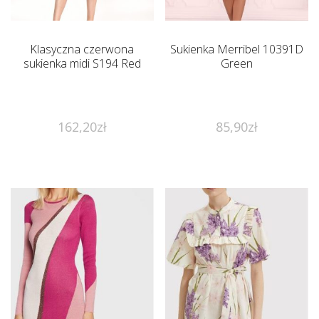
Klasyczna czerwona
Sukienka Merribel 10391D
sukienka midi S194 Red
Green
162,20
zł
85,90
zł