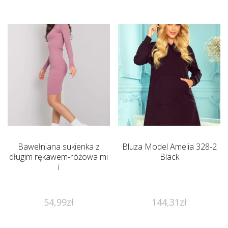
Bawełniana sukienka z
Bluza Model Amelia 328-2
długim rękawem-różowa mi
Black
i
54,99
zł
144,31
zł