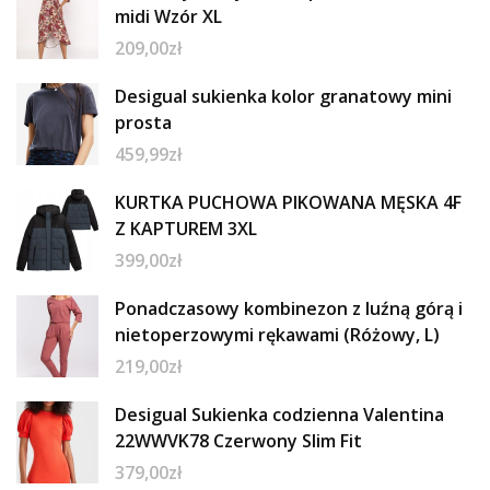
midi Wzór XL
209,00
zł
Desigual sukienka kolor granatowy mini
prosta
459,99
zł
KURTKA PUCHOWA PIKOWANA MĘSKA 4F
Z KAPTUREM 3XL
399,00
zł
Ponadczasowy kombinezon z luźną górą i
nietoperzowymi rękawami (Różowy, L)
219,00
zł
Desigual Sukienka codzienna Valentina
22WWVK78 Czerwony Slim Fit
379,00
zł