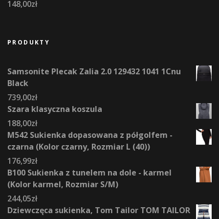
148,00
zł
PRODUKTY
Samsonite Plecak Zalia 2.0 129432 1041 1Cnu
Black
739,00
zł
Szara klasyczna koszula
188,00
zł
M542 Sukienka dopasowana z półgolfem -
czarna (Kolor czarny, Rozmiar L (40))
176,99
zł
B100 Sukienka z tunelem na dole - karmel
(Kolor karmel, Rozmiar S/M)
244,05
zł
Dziewczęca sukienka, Tom Tailor TOM TAILOR