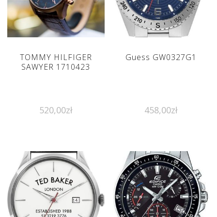
TOMMY HILFIGER
Guess GW0327G1
SAWYER 1710423
520,00
zł
458,00
zł