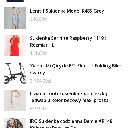
Lenitif Sukienka Model K485 Grey
246,99
zł
Sukienka Sarinita Raspberry 1119 :
Rozmiar - L
111,03
zł
Xiaomi Mi Qicycle EF1 Electric Folding Bike
Czarny
3 774,00
zł
Liviana Conti sukienka z domieszką
jedwabiu kolor beżowy maxi prosta
619,99
zł
IRO Sukienka codzienna Damie AR148
Kolorowy Regular Fit