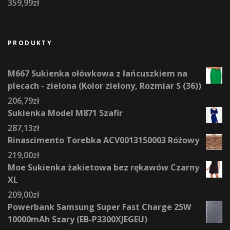
359,99
zł
PRODUKTY
M667 Sukienka ołówkowa z łańcuszkiem na
plecach - zielona (Kolor zielony, Rozmiar S (36))
206,79
zł
Sukienka Model M871 Szafir
287,13
zł
Rinascimento Torebka ACV0013150003 Różowy
219,00
zł
Moe Sukienka żakietowa bez rękawów Czarny
XL
209,00
zł
Powerbank Samsung Super Fast Charge 25W
10000mAh Szary (EB-P3300XJEGEU)