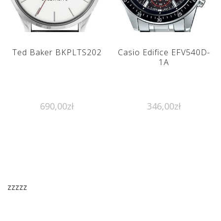
Ted Baker BKPLTS202
Casio Edifice EFV540D-
1A
690,00
zł
346,00
zł
zzzzz