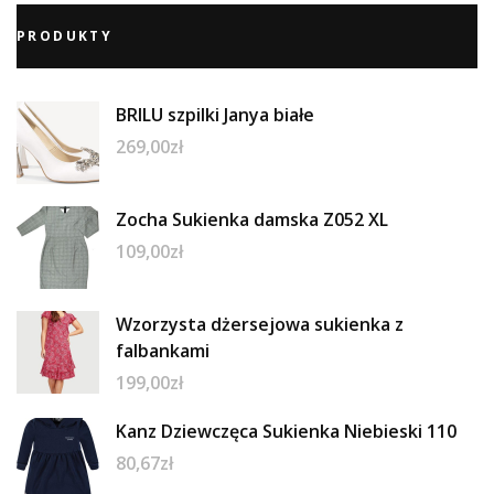
PRODUKTY
BRILU szpilki Janya białe
269,00
zł
Zocha Sukienka damska Z052 XL
109,00
zł
Wzorzysta dżersejowa sukienka z
falbankami
199,00
zł
Kanz Dziewczęca Sukienka Niebieski 110
80,67
zł