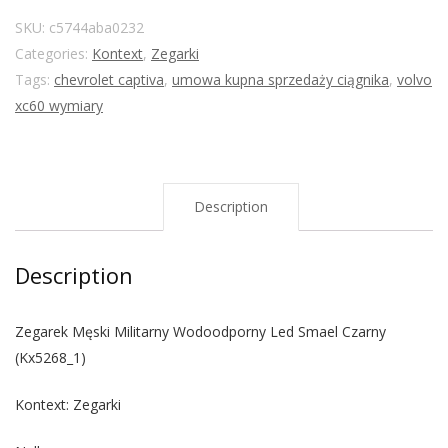
SKU:
c5744aba0232
Categories:
Kontext
,
Zegarki
Tags:
chevrolet captiva
,
umowa kupna sprzedaży ciągnika
,
volvo
xc60 wymiary
Description
Description
Zegarek Męski Militarny Wodoodporny Led Smael Czarny
(Kx5268_1)
Kontext: Zegarki