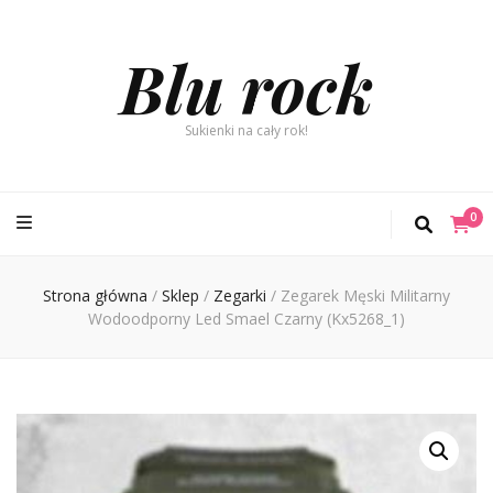
Blu rock
Sukienki na cały rok!
0
Strona główna
/
Sklep
/
Zegarki
/
Zegarek Męski Militarny
Wodoodporny Led Smael Czarny (Kx5268_1)