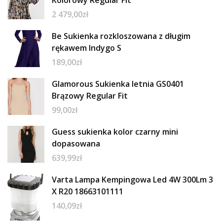
2 479,00
zł
Be Sukienka rozkloszowana z długim
rękawem Indygo S
189,00
zł
Glamorous Sukienka letnia GS0401
Brązowy Regular Fit
99,00
zł
Guess sukienka kolor czarny mini
dopasowana
639,99
zł
Varta Lampa Kempingowa Led 4W 300Lm 3
X R20 18663101111
140,09
zł