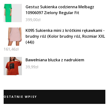
Gestuz Sukienka codzienna Melbagz
10906097 Zielony Regular Fit
399,00
zł
K095 Sukienka mini z krótkimi rękawkami -
brudny róż (Kolor brudny róż, Rozmiar XXL
(44))
161,46
zł
Bawełniana bluzka z nadrukiem
39,99
zł
OSTATNIE WPISY