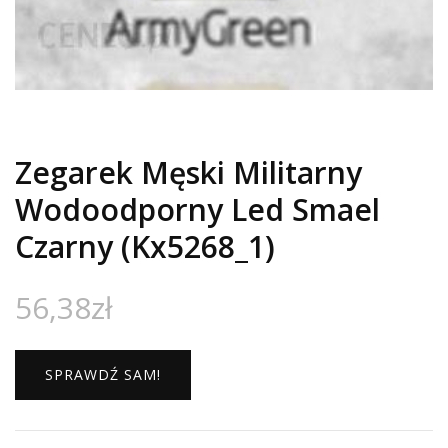
Zegarek Męski Militarny
Wodoodporny Led Smael
Czarny (Kx5268_1)
56,38
zł
SPRAWDŹ SAM!