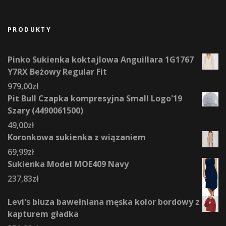
PRODUKTY
Pinko Sukienka koktajlowa Anguillara 1G1767
Y7RX Beżowy Regular Fit
979,00
zł
Pit Bull Czapka kompresyjna Small Logo'19
Szary (4490061500)
49,00
zł
Koronkowa sukienka z wiązaniem
69,99
zł
Sukienka Model MOE409 Navy
237,83
zł
Levi's bluza bawełniana męska kolor bordowy z
kapturem gładka