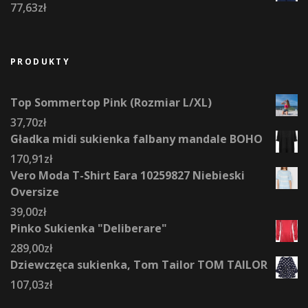
77,63
zł
PRODUKTY
Top Sommertop Pink (Rozmiar L/XL)
37,70
zł
Gładka midi sukienka falbany mandale BOHO
170,91
zł
Vero Moda T-Shirt Eara 10259827 Niebieski
Oversize
39,00
zł
Pinko Sukienka "Deliberare"
289,00
zł
Dziewczęca sukienka, Tom Tailor TOM TAILOR
107,03
zł