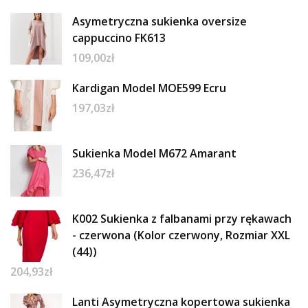
Asymetryczna sukienka oversize
cappuccino FK613
109,00
zł
Kardigan Model MOE599 Ecru
197,03
zł
Sukienka Model M672 Amarant
236,47
zł
K002 Sukienka z falbanami przy rękawach
- czerwona (Kolor czerwony, Rozmiar XXL
(44))
204,93
zł
Lanti Asymetryczna kopertowa sukienka