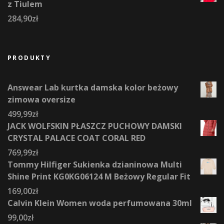
z Tiulem
284,90
zł
PRODUKTY
Answear Lab kurtka damska kolor beżowy
zimowa oversize
499,99
zł
JACK WOLFSKIN PŁASZCZ PUCHOWY DAMSKI
CRYSTAL PALACE COAT CORAL RED
769,99
zł
Tommy Hilfiger Sukienka dzianinowa Multi
Shine Print KG0KG06124 M Beżowy Regular Fit
169,00
zł
Calvin Klein Women woda perfumowana 30ml
99,00
zł