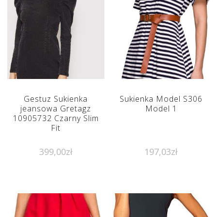
Gestuz Sukienka
Sukienka Model S306
jeansowa Gretagz
Model 1
10905732 Czarny Slim
Fit
399,00
zł
197,03
zł