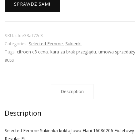
SPRAWDŹ SAM!
SKU:
cfde33af72c3
Categories:
Selected Femme
,
Sukienki
Tags:
citroen c3 cena
,
kara za brak przeglądu
,
umowa sprzedaży
auta
Description
Description
Selected Femme Sukienka koktajlowa Elani 16086206 Fioletowy
Regular Fit