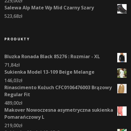
229,00
zł
Salewa Alp Mate Wp Mid Czarny Szary
523,68
zł
PRODUKTY
Bluzka Ronada Black 85276 : Rozmiar - XL
71,84
zł
Sukienka Model 13-109 Beige Melange
146,03
zł
Rinascimento Kożuch CFC0106476003 Brązowy
Regular Fit
489,00
zł
Makover Nowoczesna asymetryczna sukienka
Pomarańczowy L
219,00
zł