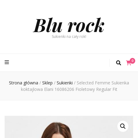
Blu rock
Sukienki na cały rok!
0
Strona główna
/
Sklep
/
Sukienki
/
Selected Femme Sukienka
koktajlowa Elani 16086206 Fioletowy Regular Fit