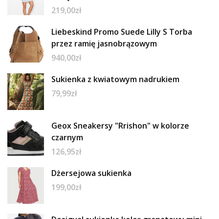
219,00
zł
Liebeskind Promo Suede Lilly S Torba
przez ramię jasnobrązowym
940,00
zł
Sukienka z kwiatowym nadrukiem
79,99
zł
Geox Sneakersy "Rrishon" w kolorze
czarnym
126,95
zł
Dżersejowa sukienka
199,00
zł