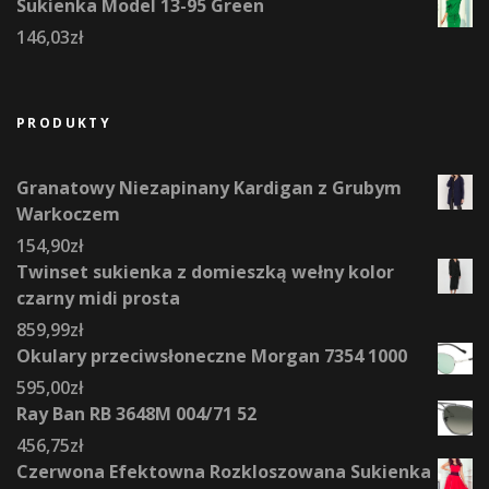
Sukienka Model 13-95 Green
146,03
zł
PRODUKTY
Granatowy Niezapinany Kardigan z Grubym
Warkoczem
154,90
zł
Twinset sukienka z domieszką wełny kolor
czarny midi prosta
859,99
zł
Okulary przeciwsłoneczne Morgan 7354 1000
595,00
zł
Ray Ban RB 3648M 004/71 52
456,75
zł
Czerwona Efektowna Rozkloszowana Sukienka