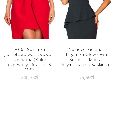
M666 Sukienka
Numoco Zielona
gorsetowa warstwowa –
Elegancka Ołówkowa
czerwona (Kolor
Sukienka Midi z
czerwony, Rozmiar S
Asymetryczną Baskinką
(36))
240,33
zł
179,90
zł