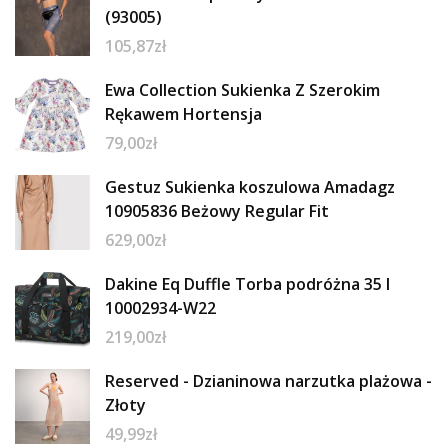
(93005)
105,87
zł
Ewa Collection Sukienka Z Szerokim
Rękawem Hortensja
79,00
zł
Gestuz Sukienka koszulowa Amadagz
10905836 Beżowy Regular Fit
629,00
zł
Dakine Eq Duffle Torba podróżna 35 l
10002934-W22
219,00
zł
Reserved - Dzianinowa narzutka plażowa -
Złoty
49,99
zł