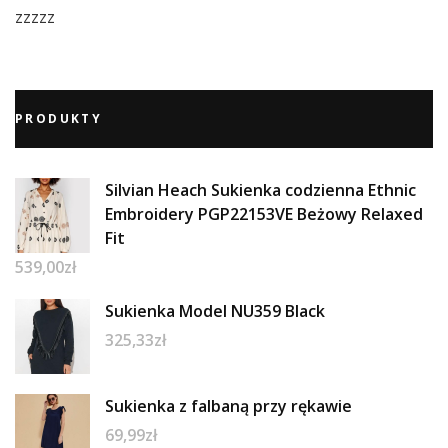
zzzzz
PRODUKTY
Silvian Heach Sukienka codzienna Ethnic
Embroidery PGP22153VE Beżowy Relaxed
Fit
539,00
zł
Sukienka Model NU359 Black
325,33
zł
Sukienka z falbaną przy rękawie
69,99
zł