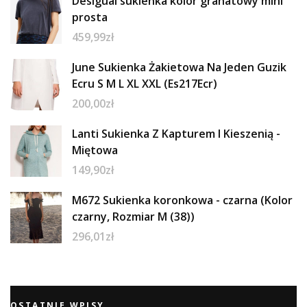
Desigual sukienka kolor granatowy mini
prosta
459,99
zł
June Sukienka Żakietowa Na Jeden Guzik
Ecru S M L XL XXL (Es217Ecr)
200,00
zł
Lanti Sukienka Z Kapturem I Kieszenią -
Miętowa
149,90
zł
M672 Sukienka koronkowa - czarna (Kolor
czarny, Rozmiar M (38))
296,01
zł
OSTATNIE WPISY