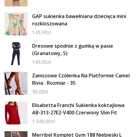
GAP sukienka bawełniana dziecięca mini
rozkloszowana
149,99
zł
Dresowe spodnie z gumką w pasie
(Granatowy, S)
149,00
zł
Zamszowe Czółenka Na Platformie Camel
Rivia : Rozmiar - 35
99,00
zł
Elisabetta Franchi Sukienka koktajlowa
AB-313-27E2-V400 Czerwony Slim Fit
1 949,00
zł
Merribel Komplet Gym 188 Niebieski L