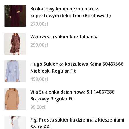
Brokatowy kombinezon maxi z
kopertowym dekoltem (Bordowy, L)
279,00
zł
Wzorzysta sukienka z falbanką
299,00
zł
Hugo Sukienka koszulowa Kama 50467566
Niebieski Regular Fit
499,00
zł
Vila Sukienka dzianinowa Sif 14067686
Brązowy Regular Fit
99,00
zł
Figl Prosta sukienka dzienna z kieszeniami
Szary XXL