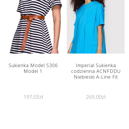
Sukienka Model S306
Imperial Sukienka
Model 1
codzienna ACNFDDU
Niebieski A-Line Fit
197,03
zł
269,00
zł