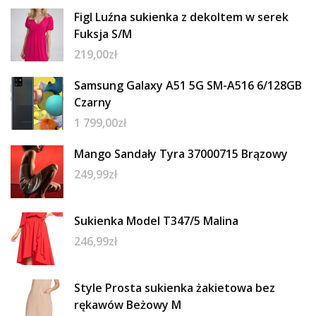
Figl Luźna sukienka z dekoltem w serek
Fuksja S/M
219,00
zł
Samsung Galaxy A51 5G SM-A516 6/128GB
Czarny
1 799,00
zł
Mango Sandały Tyra 37000715 Brązowy
249,99
zł
Sukienka Model T347/5 Malina
246,99
zł
Style Prosta sukienka żakietowa bez
rękawów Beżowy M