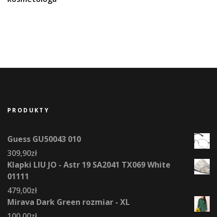
PRODUKTY
Guess GU50043 010
309,90
zł
Klapki LIU JO - Astr 19 SA2041 TX069 White
01111
479,00
zł
Mirava Dark Green rozmiar - XL
100,00
zł