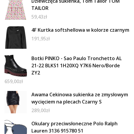
Dziewczęca sukienka, Tom Tailor TOM
TAILOR
59,43
zł
4F Kurtka softshellowa w kolorze czarnym
191,95
zł
Botki PINKO - Sao Paulo Tronchetto AL
21-22 BLKS1 1H20XQ Y7K6 Nero/Borde
ZY2
659,00
zł
Awama Cekinowa sukienka ze zmysłowym
wycięciem na plecach Czarny S
289,00
zł
Okulary przeciwsłoneczne Polo Ralph
Lauren 3136 915780 51