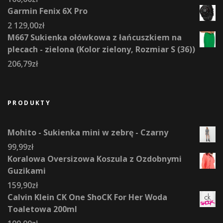
Garmin Fenix 6X Pro
2 129,00
zł
M667 Sukienka ołówkowa z łańcuszkiem na
plecach - zielona (Kolor zielony, Rozmiar S (36))
206,79
zł
PRODUKTY
Mohito - Sukienka mini w zebrę - Czarny
99,99
zł
Koralowa Oversizowa Koszula z Ozdobnymi
Guzikami
159,90
zł
Calvin Klein CK One ShoCK For Her Woda
Toaletowa 200ml