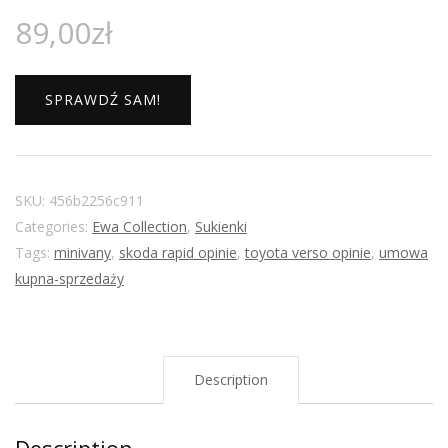
89,00
zł
SPRAWDŹ SAM!
SKU:
456b2256c911
Categories:
Ewa Collection
,
Sukienki
Tags:
minivany
,
skoda rapid opinie
,
toyota verso opinie
,
umowa
kupna-sprzedaży
Description
Description