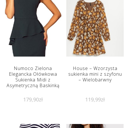
Numoco Zielona
House – Wzorzysta
Elegancka Ołówkowa
sukienka mini z szyfonu
Sukienka Midi z
– Wielobarwny
Asymetryczną Baskinką
179,90
zł
119,99
zł