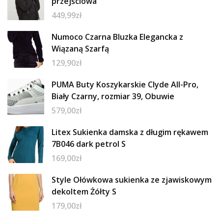
przejściowa
449,99
zł
Numoco Czarna Bluzka Elegancka z
Wiązaną Szarfą
129,90
zł
PUMA Buty Koszykarskie Clyde All-Pro,
Biały Czarny, rozmiar 39, Obuwie
579,00
zł
Litex Sukienka damska z długim rękawem
7B046 dark petrol S
169,00
zł
Style Ołówkowa sukienka ze zjawiskowym
dekoltem Żółty S
179,00
zł