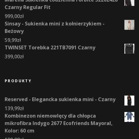
Czarny Regular Fit
999,00
zł
Sinsay - Sukienka mini z kołnierzykiem -
Beżowy
59,99
zł
TWINSET Torebka 221TB7091 Czarny
399,00
zł
PRODUKTY
Reserved - Elegancka sukienka mini - Czarny
139,99
zł
Kombinezon niemowlęcy dla chłopca
mikrofibra Indygo 2677 Ecofriends Mayoral,
Kolor: 60 cm