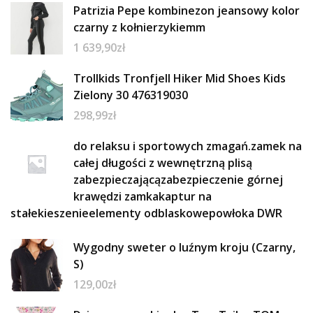
Patrizia Pepe kombinezon jeansowy kolor
czarny z kołnierzykiemm
1 639,90
zł
Trollkids Tronfjell Hiker Mid Shoes Kids
Zielony 30 476319030
298,99
zł
do relaksu i sportowych zmagań.zamek na
całej długości z wewnętrzną plisą
zabezpieczającązabezpieczenie górnej
krawędzi zamkakaptur na
stałekieszenieelementy odblaskowepowłoka DWR
Wygodny sweter o luźnym kroju (Czarny,
S)
129,00
zł