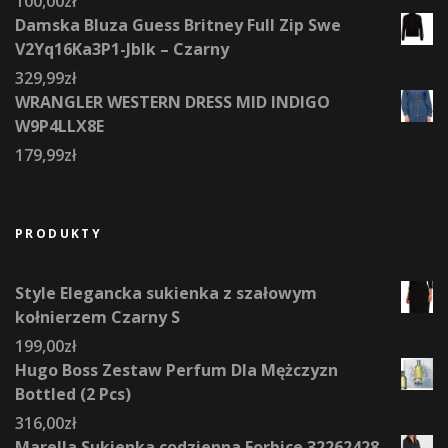
100,00
zł
Damska Bluza Guess Britney Full Zip Swe
V2Yq16Ka3P1-Jblk – Czarny
329,99
zł
WRANGLER WESTERN DRESS MID INDIGO
W9P4LLX8E
179,99
zł
PRODUKTY
Style Elegancka sukienka z szałowym
kołnierzem Czarny S
199,00
zł
Hugo Boss Zestaw Perfum Dla Mężczyzn
Bottled (2 Pcs)
316,00
zł
Marella Sukienka codzienna Forbice 32262428