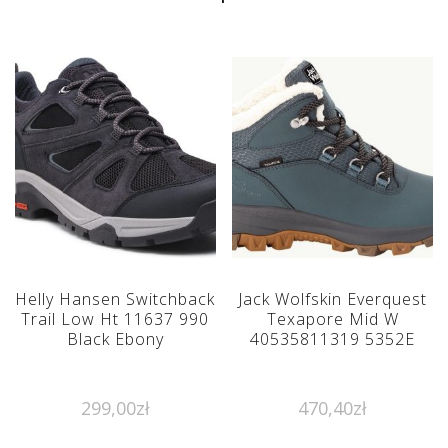
Helly Hansen Switchback
Jack Wolfskin Everquest
Trail Low Ht 11637 990
Texapore Mid W
Black Ebony
40535811319 5352E
299,00
zł
470,40
zł