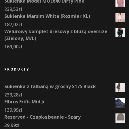
Sukienka Model MOE640 Dirty Pink
239,53
zł
Sukienka Marsim White (Rozmiar XL)
187,02
zł
Welurowy komplet dresowy z bluzą oversize
(Zielony, M/L)
169,00
zł
PRODUKTY
Sukienka z falbaną w grochy S175 Black
239,28
zł
Elbrus Erifis Mid Jr
139,99
zł
Reserved - Czapka beanie - Szary
39,99
zł