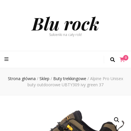
Blu rock
Sukienki na cały rok!
0
Strona główna
/
Sklep
/
Buty trekkingowe
/
Alpine Pro Unisex
buty outdoorowe UBTY309 ivy green 37