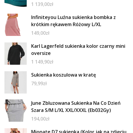
1 139,00
zł
Infiniteyou Luźna sukienka bombka z
krótkim rękawem Różowy L/XL
149,00
zł
Karl Lagerfeld sukienka kolor czarny mini
oversize
1 149,90
zł
Sukienka koszulowa w kratę
79,99
zł
June Zbluzowana Sukienka Na Co Dzień
Szara S/M L/XL XXL/XXXL (Eb032Gy)
194,00
zł
Mionate D7 sukienka (Kolor jak na zdjęciu,