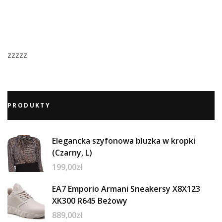
zzzzz
PRODUKTY
Elegancka szyfonowa bluzka w kropki
(Czarny, L)
199,00
zł
EA7 Emporio Armani Sneakersy X8X123
XK300 R645 Beżowy
889,00
zł