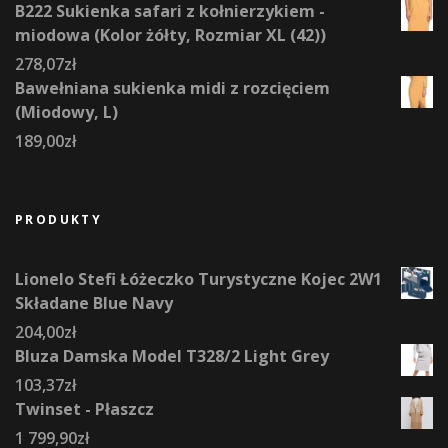
B222 Sukienka safari z kołnierzykiem -
miodowa (Kolor żółty, Rozmiar XL (42))
278,07
zł
Bawełniana sukienka midi z rozcięciem
(Miodowy, L)
189,00
zł
PRODUKTY
Lionelo Stefi Łóżeczko Turystyczne Kojec 2W1
Składane Blue Navy
204,00
zł
Bluza Damska Model T328/2 Light Grey
103,37
zł
Twinset - Płaszcz
1 799,90
zł