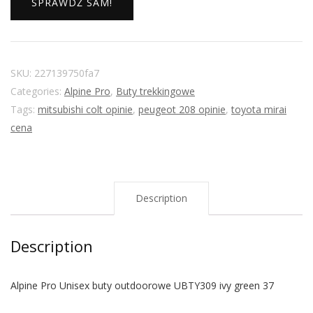
SPRAWDŹ SAM!
SKU:
227139750fa7
Categories:
Alpine Pro
,
Buty trekkingowe
Tags:
mitsubishi colt opinie
,
peugeot 208 opinie
,
toyota mirai
cena
Description
Description
Alpine Pro Unisex buty outdoorowe UBTY309 ivy green 37