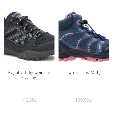
Regatta Edgepoint Iii
Elbrus Erifis Mid Jr
Czarny
146,38
zł
139,99
zł