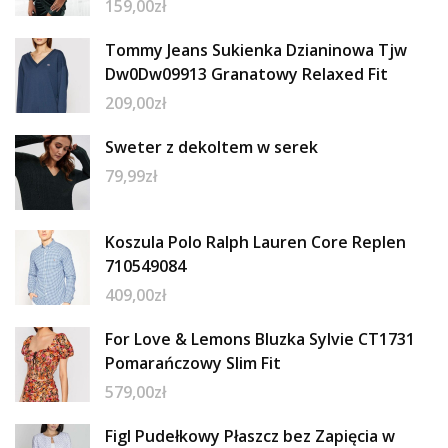
159,00
zł
Tommy Jeans Sukienka Dzianinowa Tjw
Dw0Dw09913 Granatowy Relaxed Fit
209,00
zł
Sweter z dekoltem w serek
79,99
zł
Koszula Polo Ralph Lauren Core Replen
710549084
409,00
zł
For Love & Lemons Bluzka Sylvie CT1731
Pomarańczowy Slim Fit
579,00
zł
Figl Pudełkowy Płaszcz bez Zapięcia w