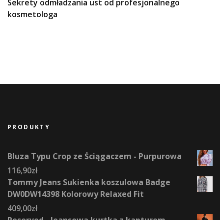
Sekrety odmładzania ust od profesjonalnego
kosmetologa
PRODUKTY
Bluza Typu Crop ze Ściągaczem - Purpurowa
116,90
zł
Tommy Jeans Sukienka koszulowa Badge
DW0DW14398 Kolorowy Relaxed Fit
409,00
zł
Reserved - Jeansowa kurtka z kapturem -