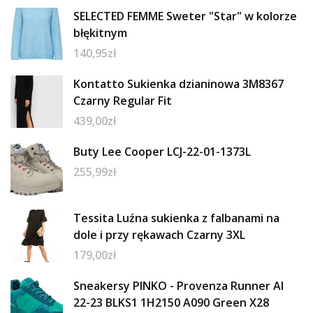
SELECTED FEMME Sweter "Star" w kolorze
błękitnym
140,95
zł
Kontatto Sukienka dzianinowa 3M8367
Czarny Regular Fit
439,00
zł
Buty Lee Cooper LCJ-22-01-1373L
255,99
zł
Tessita Luźna sukienka z falbanami na
dole i przy rękawach Czarny 3XL
179,00
zł
Sneakersy PINKO - Provenza Runner AI
22-23 BLKS1 1H2150 A090 Green X28