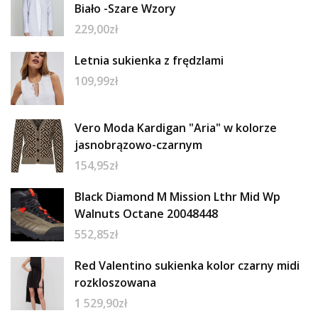
Biało -Szare Wzory
229,00
zł
Letnia sukienka z frędzlami
109,99
zł
Vero Moda Kardigan "Aria" w kolorze
jasnobrązowo-czarnym
154,95
zł
Black Diamond M Mission Lthr Mid Wp
Walnuts Octane 20048448
552,85
zł
Red Valentino sukienka kolor czarny midi
rozkloszowana
1 529,90
zł