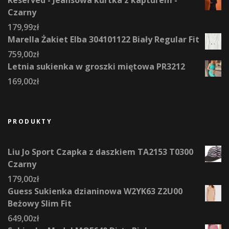
Czarny
179,99
zł
Marella Żakiet Elba 304101122 Biały Regular Fit
759,00
zł
Letnia sukienka w groszki miętowa PR3212
169,00
zł
PRODUKTY
Liu Jo Sport Czapka z daszkiem TA2153 T0300
Czarny
179,00
zł
Guess Sukienka dzianinowa W2YK63 Z2U00
Beżowy Slim Fit
649,00
zł