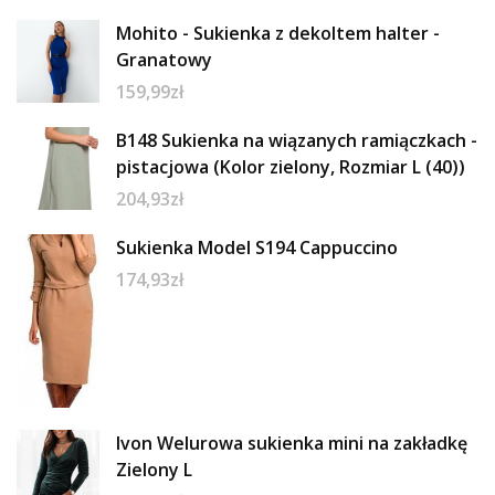
Mohito - Sukienka z dekoltem halter -
Granatowy
159,99
zł
B148 Sukienka na wiązanych ramiączkach -
pistacjowa (Kolor zielony, Rozmiar L (40))
204,93
zł
Sukienka Model S194 Cappuccino
174,93
zł
Ivon Welurowa sukienka mini na zakładkę
Zielony L