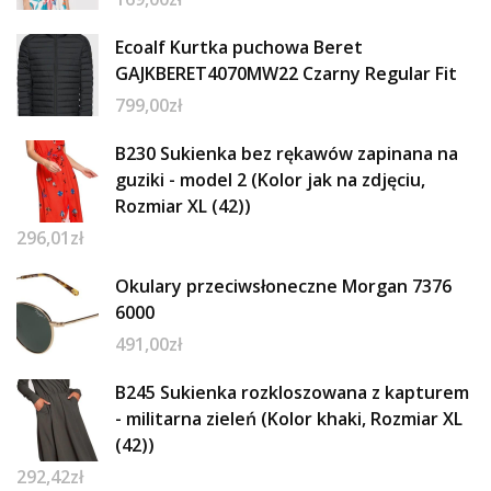
Ecoalf Kurtka puchowa Beret
GAJKBERET4070MW22 Czarny Regular Fit
799,00
zł
B230 Sukienka bez rękawów zapinana na
guziki - model 2 (Kolor jak na zdjęciu,
Rozmiar XL (42))
296,01
zł
Okulary przeciwsłoneczne Morgan 7376
6000
491,00
zł
B245 Sukienka rozkloszowana z kapturem
- militarna zieleń (Kolor khaki, Rozmiar XL
(42))
292,42
zł