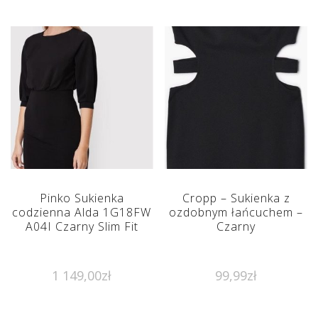
Pinko Sukienka
Cropp – Sukienka z
codzienna Alda 1G18FW
ozdobnym łańcuchem –
A04I Czarny Slim Fit
Czarny
1 149,00
zł
99,99
zł