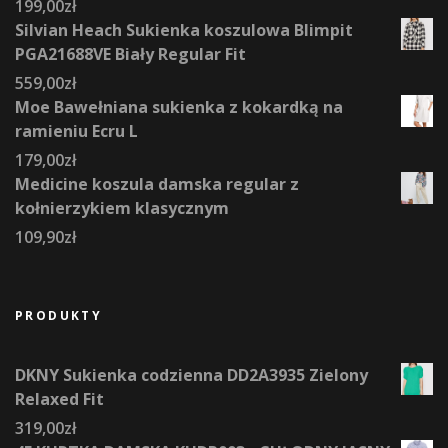
199,00
zł
Silvian Heach Sukienka koszulowa Blimpit
PGA21688VE Biały Regular Fit
559,00
zł
Moe Bawełniana sukienka z kokardką na
ramieniu Ecru L
179,00
zł
Medicine koszula damska regular z
kołnierzykiem klasycznym
109,90
zł
PRODUKTY
DKNY Sukienka codzienna DD2A3935 Zielony
Relaxed Fit
319,00
zł