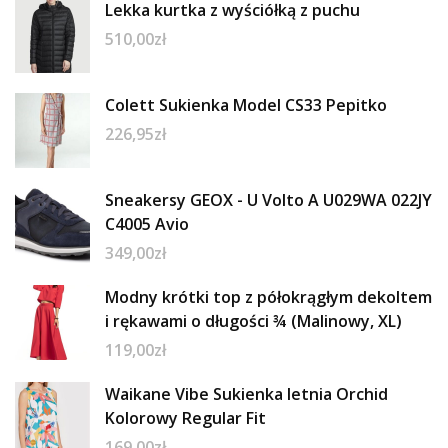
Lekka kurtka z wyściółką z puchu
510,00
zł
Colett Sukienka Model CS33 Pepitko
226,95
zł
Sneakersy GEOX - U Volto A U029WA 022JY
C4005 Avio
349,00
zł
Modny krótki top z półokrągłym dekoltem
i rękawami o długości ¾ (Malinowy, XL)
119,00
zł
Waikane Vibe Sukienka letnia Orchid
Kolorowy Regular Fit
169,00
zł