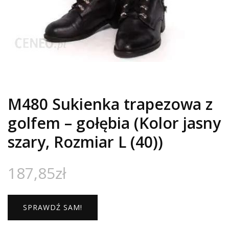
M480 Sukienka trapezowa z
golfem – gołębia (Kolor jasny
szary, Rozmiar L (40))
187,85
zł
SPRAWDŹ SAM!