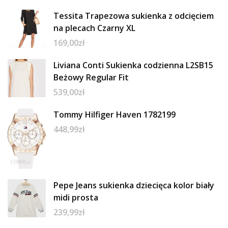
Tessita Trapezowa sukienka z odcięciem
na plecach Czarny XL
169,00
zł
Liviana Conti Sukienka codzienna L2SB15
Beżowy Regular Fit
539,00
zł
Tommy Hilfiger Haven 1782199
448,99
zł
Pepe Jeans sukienka dziecięca kolor biały
midi prosta
239,99
zł