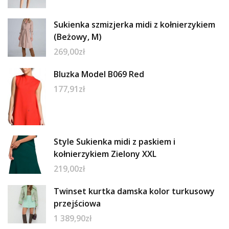
Sukienka szmizjerka midi z kołnierzykiem
(Beżowy, M)
269,00
zł
Bluzka Model B069 Red
177,91
zł
Style Sukienka midi z paskiem i
kołnierzykiem Zielony XXL
219,00
zł
Twinset kurtka damska kolor turkusowy
przejściowa
1 389,90
zł