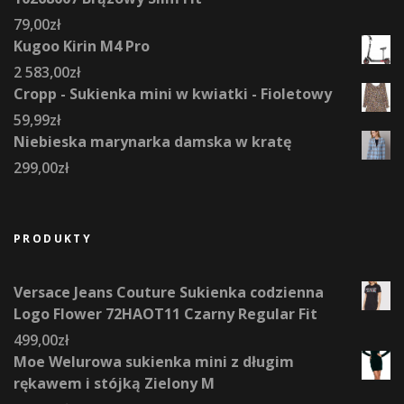
79,00
zł
Kugoo Kirin M4 Pro
2 583,00
zł
Cropp - Sukienka mini w kwiatki - Fioletowy
59,99
zł
Niebieska marynarka damska w kratę
299,00
zł
PRODUKTY
Versace Jeans Couture Sukienka codzienna
Logo Flower 72HAOT11 Czarny Regular Fit
499,00
zł
Moe Welurowa sukienka mini z długim
rękawem i stójką Zielony M