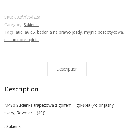
SKU:
692f7f75d22a
Category:
Sukienki
Tags:
audi a6 c5
,
badania na prawo jazdy
,
myjnia bezdotykowa
,
nissan note opinie
Description
Description
M480 Sukienka trapezowa z golfem – gołębia (Kolor jasny
szary, Rozmiar L (40))
: Sukienki