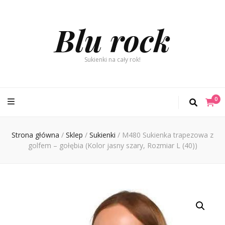
Blu rock
Sukienki na cały rok!
0
Strona główna
/
Sklep
/
Sukienki
/
M480 Sukienka trapezowa z
golfem – gołębia (Kolor jasny szary, Rozmiar L (40))