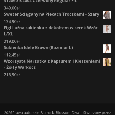
312860102002 Czerwony Regular Fit
349,00
zł
Sweter Ściągany na Plecach Troczkami - Szary
134,90
zł
Figl Luźna sukienka z dekoltem w serek Wzór
L/XL
219,00
zł
Sukienka Idele Brown (Rozmiar L)
112,45
zł
Wzorzysta Narzutka z Kapturem i Kieszeniami
- Żółty Warkocz
216,90
zł
2026Prawa autorskie
Blu rock
.
Blossom Diva | Stworzony przez