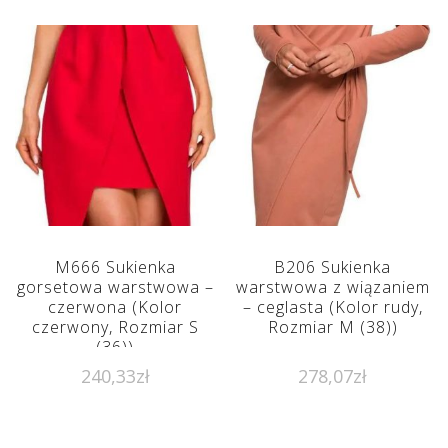
M666 Sukienka
B206 Sukienka
gorsetowa warstwowa –
warstwowa z wiązaniem
czerwona (Kolor
– ceglasta (Kolor rudy,
czerwony, Rozmiar S
Rozmiar M (38))
(36))
240,33
zł
278,07
zł