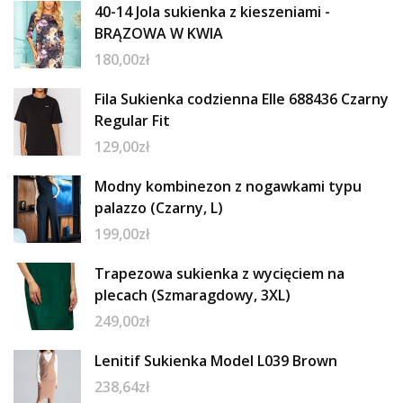
40-14 Jola sukienka z kieszeniami -
BRĄZOWA W KWIA
180,00
zł
Fila Sukienka codzienna Elle 688436 Czarny
Regular Fit
129,00
zł
Modny kombinezon z nogawkami typu
palazzo (Czarny, L)
199,00
zł
Trapezowa sukienka z wycięciem na
plecach (Szmaragdowy, 3XL)
249,00
zł
Lenitif Sukienka Model L039 Brown
238,64
zł