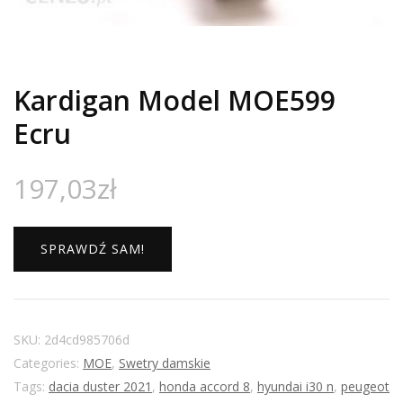
Kardigan Model MOE599
Ecru
197,03
zł
SPRAWDŹ SAM!
SKU:
2d4cd985706d
Categories:
MOE
,
Swetry damskie
Tags:
dacia duster 2021
,
honda accord 8
,
hyundai i30 n
,
peugeot