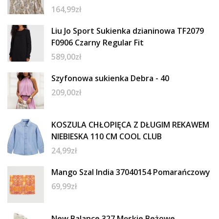
164,99
zł
Liu Jo Sport Sukienka dzianinowa TF2079
F0906 Czarny Regular Fit
589,00
zł
Szyfonowa sukienka Debra - 40
209,00
zł
KOSZULA CHŁOPIĘCA Z DŁUGIM REKAWEM
NIEBIESKA 110 CM COOL CLUB
24,99
zł
Mango Szal India 37040154 Pomarańczowy
69,99
zł
New Balance 327 Męskie Beżowe