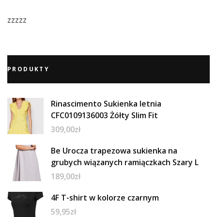
zzzzz
PRODUKTY
Rinascimento Sukienka letnia
CFC0109136003 Żółty Slim Fit
309,00
zł
Be Urocza trapezowa sukienka na
grubych wiązanych ramiączkach Szary L
189,00
zł
4F T-shirt w kolorze czarnym
59,95
zł