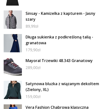
Sinsay - Kamizelka z kapturem - Jasny
szary
89,99
zł
Długa sukienka z podkreśloną talią -
granatowa
179,90
zł
Mayoral Trzewiki 48.343 Granatowy
289,00
zł
Satynowa bluzka z wiązanym dekoltem
(Zielony, XL)
159,00
zł
Vera Fashion Chabrowa klasyczna