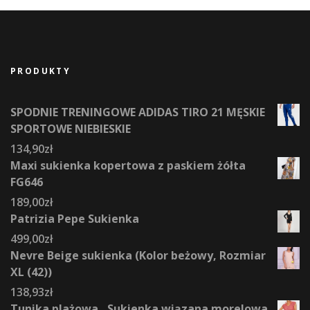
PRODUKTY
SPODNIE TRENINGOWE ADIDAS TIRO 21 MĘSKIE
SPORTOWE NIEBIESKIE
134,90
zł
Maxi sukienka kopertowa z paskiem żółta
FG646
189,00
zł
Patrizia Pepe Sukienka
499,00
zł
Nevre Beige sukienka (Kolor beżowy, Rozmiar
XL (42))
138,93
zł
Tunika plażowa , Sukienka wiązana morelowa