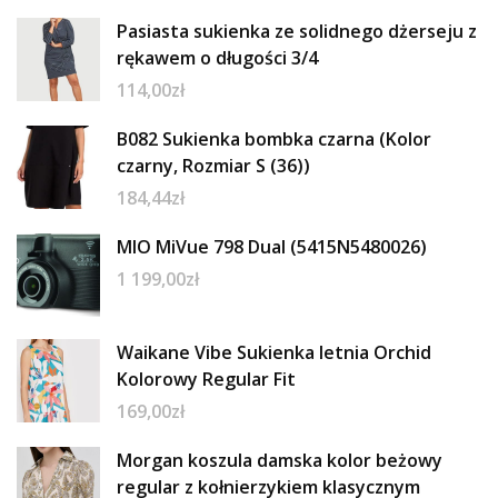
Pasiasta sukienka ze solidnego dżerseju z
rękawem o długości 3/4
114,00
zł
B082 Sukienka bombka czarna (Kolor
czarny, Rozmiar S (36))
184,44
zł
MIO MiVue 798 Dual (5415N5480026)
1 199,00
zł
Waikane Vibe Sukienka letnia Orchid
Kolorowy Regular Fit
169,00
zł
Morgan koszula damska kolor beżowy
regular z kołnierzykiem klasycznym