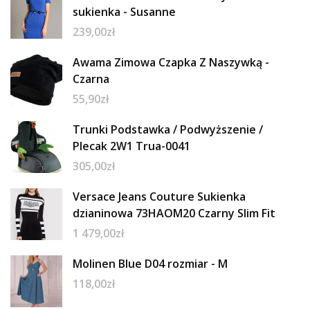
sukienka - Susanne
239,00
zł
Awama Zimowa Czapka Z Naszywką -
Czarna
55,90
zł
Trunki Podstawka / Podwyższenie /
Plecak 2W1 Trua-0041
305,00
zł
Versace Jeans Couture Sukienka
dzianinowa 73HAOM20 Czarny Slim Fit
1 479,00
zł
Molinen Blue D04 rozmiar - M
118,00
zł