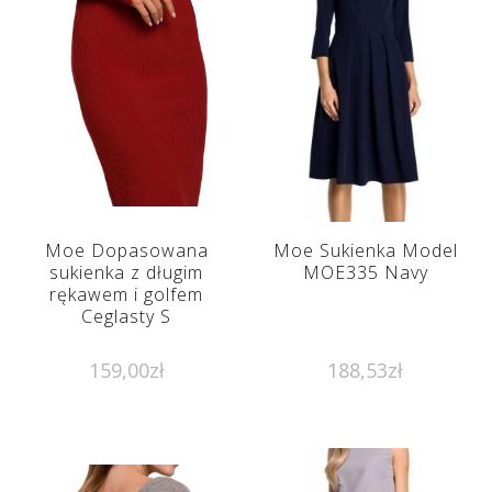
Moe Dopasowana
Moe Sukienka Model
sukienka z długim
MOE335 Navy
rękawem i golfem
Ceglasty S
159,00
zł
188,53
zł