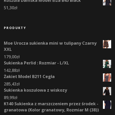
Koszula Damska Model Elza B45 Black
51,30
zł
PRODUKTY
Moe Urocza sukienka mini w tulipany Czarny
XXL
179,00
zł
Sukienka Perlid : Rozmiar - L/XL
142,88
zł
Żakiet Model B211 Cegła
285,43
zł
Sukienka koszulowa z wiskozy
89,99
zł
K140 Sukienka z marszczeniem przez środek -
granatowa (Kolor granatowy, Rozmiar M (38))