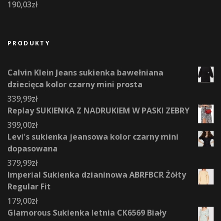
190,03
zł
PRODUKTY
Calvin Klein Jeans sukienka bawełniana
dziecięca kolor czarny mini prosta
339,99
zł
Replay SUKIENKA Z NADRUKIEM W PASKI ZEBRY
399,00
zł
Levi's sukienka jeansowa kolor czarny mini
dopasowana
379,99
zł
Imperial Sukienka dzianinowa ABRFBCR Żółty
Regular Fit
179,00
zł
Glamorous Sukienka letnia CK6569 Biały