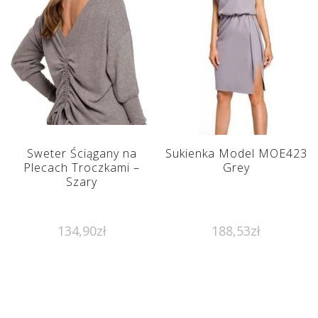
Sweter Ściągany na
Sukienka Model MOE423
Plecach Troczkami –
Grey
Szary
134,90
zł
188,53
zł