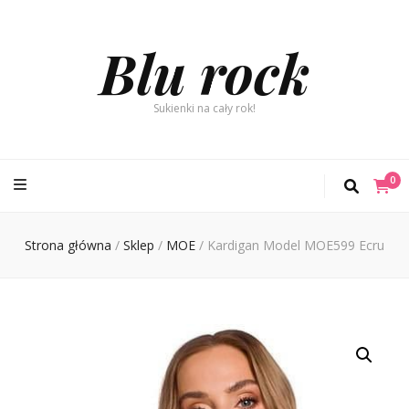
Blu rock
Sukienki na cały rok!
0
Strona główna
/
Sklep
/
MOE
/
Kardigan Model MOE599 Ecru