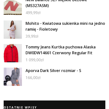
(MS327ASM)
499,99
zł
Mohito - Kwiatowa sukienka mini na jedno
ramię - Fioletowy
39,99
zł
Tommy Jeans Kurtka puchowa Alaska
DW0DW14661 Czerwony Regular Fit
1 099,00
zł
Aporva Dark Silver rozmiar - S
166,00
zł
OSTATNIE WPISY