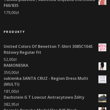
F60/835
179,00
zł
PRODUKTY
United Colors Of Benetton T-Shirt 3085C104S
Różowy Regular Fit
52,00
zł
RAMONESKA
350,00
zł
sukienka SANTA CRUZ - Region Dress Multi
(MULTI)
181,00
zł
Dachstein G T Lowcut Antracytowo Żółty
382,95
zł