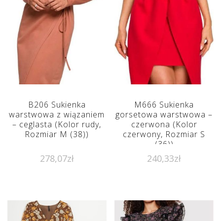
B206 Sukienka
M666 Sukienka
warstwowa z wiązaniem
gorsetowa warstwowa –
– ceglasta (Kolor rudy,
czerwona (Kolor
Rozmiar M (38))
czerwony, Rozmiar S
(36))
278,07
zł
240,33
zł