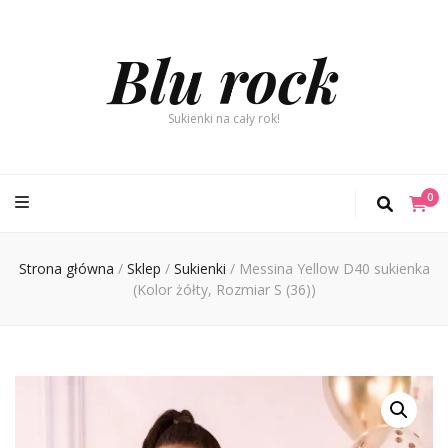
Blu rock
Sukienki na cały rok!
0
Strona główna
/
Sklep
/
Sukienki
/
Messina Yellow D40 sukienka
(Kolor żółty, Rozmiar S (36))