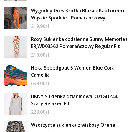
Wygodny Dres Krótka Bluza z Kapturem i
Wąskie Spodnie - Pomarańczowy
219,90
zł
Roxy Sukienka codzienna Sunny Memories
ERJWD03562 Pomarańczowy Regular Fit
219,00
zł
Hoka Speedgoat 5 Women Blue Coral
Camellia
699,00
zł
DKNY Sukienka dzianinowa DD1GD244
Szary Relaxed Fit
229,00
zł
Wzorzysta sukienka z wiskozy Orene