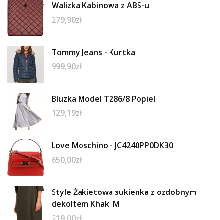
Walizka Kabinowa z ABS-u
279,90
zł
Tommy Jeans - Kurtka
999,90
zł
Bluzka Model T286/8 Popiel
129,19
zł
Love Moschino - JC4240PP0DKB0
650,00
zł
Style Żakietowa sukienka z ozdobnym
dekoltem Khaki M
219,00
zł