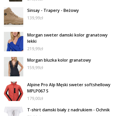
Sinsay - Trapery - Beżowy
139,99
zł
Morgan sweter damski kolor granatowy
lekki
219,99
zł
Morgan bluzka kolor granatowy
159,99
zł
Alpine Pro Alp Męski sweter softshellowy
MPLP067 S
179,00
zł
T-shirt damski biały z nadrukiem - Ochnik