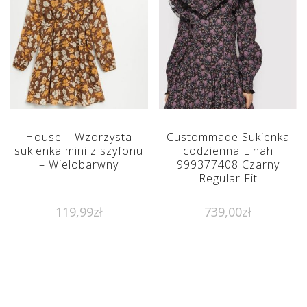
House – Wzorzysta
Custommade Sukienka
sukienka mini z szyfonu
codzienna Linah
– Wielobarwny
999377408 Czarny
Regular Fit
119,99
zł
739,00
zł