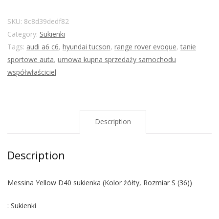
SKU:
8c8d39dedf82
Category:
Sukienki
Tags:
audi a6 c6
,
hyundai tucson
,
range rover evoque
,
tanie
sportowe auta
,
umowa kupna sprzedaży samochodu
współwłaściciel
Description
Description
Messina Yellow D40 sukienka (Kolor żółty, Rozmiar S (36))
: Sukienki