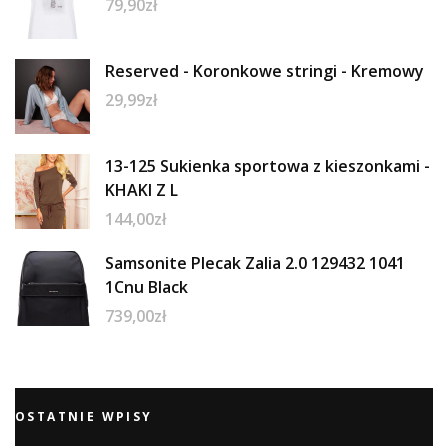
79,90
zł
Reserved - Koronkowe stringi - Kremowy
29,99
zł
13-125 Sukienka sportowa z kieszonkami -
KHAKI Z L
144,00
zł
Samsonite Plecak Zalia 2.0 129432 1041
1Cnu Black
739,00
zł
OSTATNIE WPISY