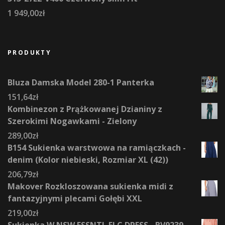
1 949,00
zł
PRODUKTY
Bluza Damska Model 280-1 Panterka
151,64
zł
Kombinezon z Prążkowanej Dzianiny z
Szerokimi Nogawkami - Zielony
289,00
zł
B154 Sukienka warstwowa na ramiączkach -
denim (Kolor niebieski, Rozmiar XL (42))
206,79
zł
Makover Rozkloszowana sukienka midi z
fantazyjnymi plecami Gołębi XXL
219,00
zł