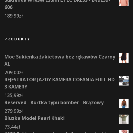
Sukienka W NSW ESSNTL FLC DRESS - BV9239-
606
189,99
zł
PRODUKTY
Moe Sukienka żakietowa bez rękawów Czarny
XL
209,00
zł
REJESTRATOR JAZDY KAMERA COFANIA FULL HD
3 KAMERY
135,99
zł
Reserved - Kurtka typu bomber - Brązowy
279,99
zł
Bluzka Model Pearl Khaki
73,44
zł