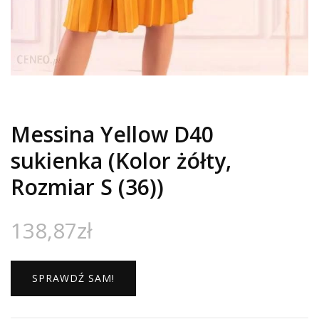
Messina Yellow D40
sukienka (Kolor żółty,
Rozmiar S (36))
138,87
zł
SPRAWDŹ SAM!