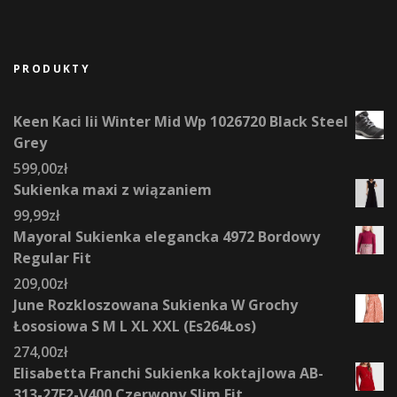
PRODUKTY
Keen Kaci Iii Winter Mid Wp 1026720 Black Steel
Grey
599,00
zł
Sukienka maxi z wiązaniem
99,99
zł
Mayoral Sukienka elegancka 4972 Bordowy
Regular Fit
209,00
zł
June Rozkloszowana Sukienka W Grochy
Łososiowa S M L XL XXL (Es264Łos)
274,00
zł
Elisabetta Franchi Sukienka koktajlowa AB-
313-27E2-V400 Czerwony Slim Fit