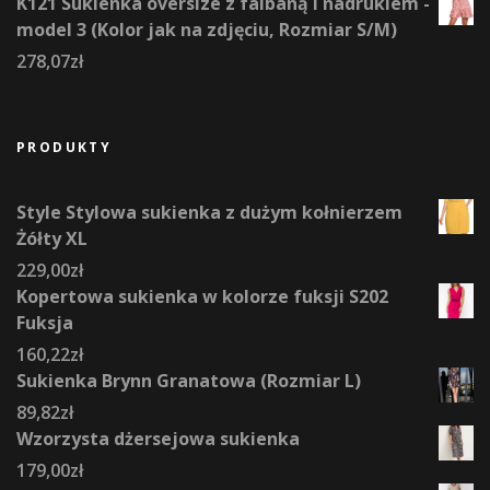
K121 Sukienka oversize z falbaną i nadrukiem -
model 3 (Kolor jak na zdjęciu, Rozmiar S/M)
278,07
zł
PRODUKTY
Style Stylowa sukienka z dużym kołnierzem
Żółty XL
229,00
zł
Kopertowa sukienka w kolorze fuksji S202
Fuksja
160,22
zł
Sukienka Brynn Granatowa (Rozmiar L)
89,82
zł
Wzorzysta dżersejowa sukienka
179,00
zł