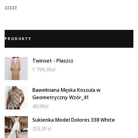
zzzzz
PRODUKTY
Twinset - Płaszcz
1 799,90
zł
Bawełniana Męska Koszula w
Geometryczny Wzór_41
49,99
zł
Sukienka Model Dolores 338 White
255,81
zł