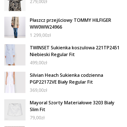
279,00
zł
Płaszcz przejściowy TOMMY HILFIGER
WW0WW24966
1 299,00
zł
TWINSET Sukienka koszulowa 221TP2451
Niebieski Regular Fit
499,00
zł
Silvian Heach Sukienka codzienna
PGP22172VE Biały Regular Fit
369,00
zł
Mayoral Szorty Materiałowe 3203 Biały
Slim Fit
79,00
zł