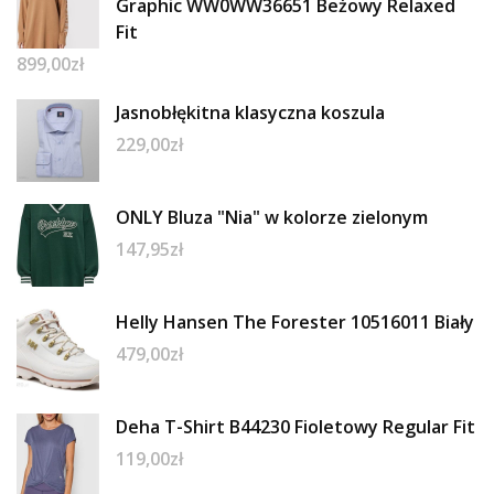
Graphic WW0WW36651 Beżowy Relaxed
Fit
899,00
zł
Jasnobłękitna klasyczna koszula
229,00
zł
ONLY Bluza "Nia" w kolorze zielonym
147,95
zł
Helly Hansen The Forester 10516011 Biały
479,00
zł
Deha T-Shirt B44230 Fioletowy Regular Fit
119,00
zł