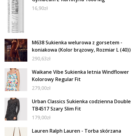
16,90
zł
M638 Sukienka welurowa z gorsetem -
koniakowa (Kolor brązowy, Rozmiar L (40))
290,63
zł
Waikane Vibe Sukienka letnia Windflower
Kolorowy Regular Fit
279,00
zł
Urban Classics Sukienka codzienna Double
TB4517 Szary Slim Fit
179,00
zł
Lauren Ralph Lauren - Torba skórzana