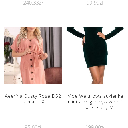
240,33
zł
99,99
zł
Aeerina Dusty Rose D52
Moe Welurowa sukienka
rozmiar – XL
mini z długim rękawem i
stójką Zielony M
95,00
zł
199,00
zł