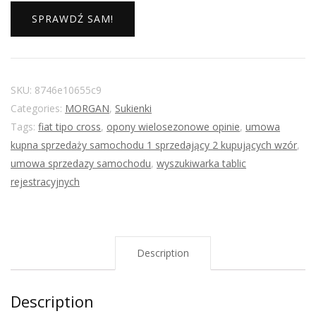
SPRAWDŹ SAM!
SKU:
8746e10655c9
Categories:
MORGAN
,
Sukienki
Tags:
fiat tipo cross
,
opony wielosezonowe opinie
,
umowa
kupna sprzedaży samochodu 1 sprzedający 2 kupujących wzór
,
umowa sprzedazy samochodu
,
wyszukiwarka tablic
rejestracyjnych
Description
Description