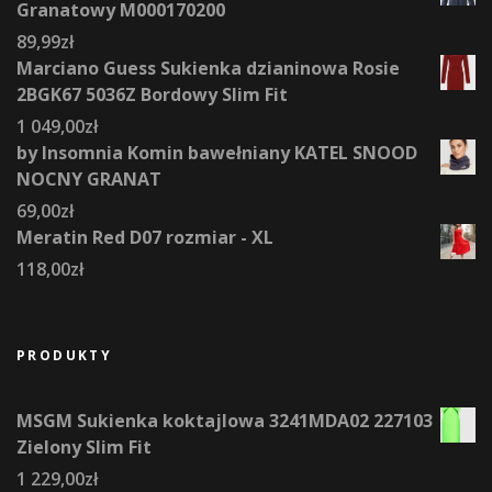
Granatowy M000170200
89,99
zł
Marciano Guess Sukienka dzianinowa Rosie
2BGK67 5036Z Bordowy Slim Fit
1 049,00
zł
by Insomnia Komin bawełniany KATEL SNOOD
NOCNY GRANAT
69,00
zł
Meratin Red D07 rozmiar - XL
118,00
zł
PRODUKTY
MSGM Sukienka koktajlowa 3241MDA02 227103
Zielony Slim Fit
1 229,00
zł