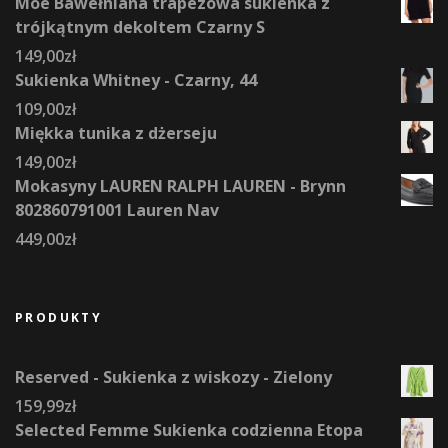
Moe Bawełniana trapezowa sukienka z
trójkątnym dekoltem Czarny S
149,00
zł
Sukienka Whitney - Czarny, 44
109,00
zł
Miękka tunika z dżerseju
149,00
zł
Mokasyny LAUREN RALPH LAUREN - Brynn
802860791001 Lauren Nav
449,00
zł
PRODUKTY
Reserved - Sukienka z wiskozy - Zielony
159,99
zł
Selected Femme Sukienka codzienna Etopa