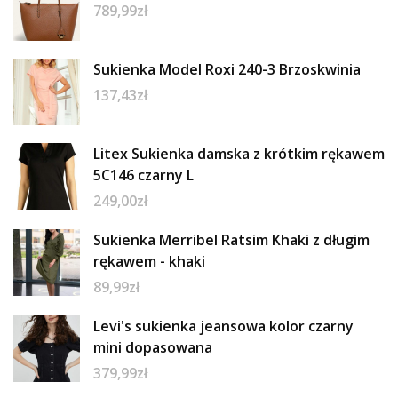
789,99
zł
Sukienka Model Roxi 240-3 Brzoskwinia
137,43
zł
Litex Sukienka damska z krótkim rękawem
5C146 czarny L
249,00
zł
Sukienka Merribel Ratsim Khaki z długim
rękawem - khaki
89,99
zł
Levi's sukienka jeansowa kolor czarny
mini dopasowana
379,99
zł