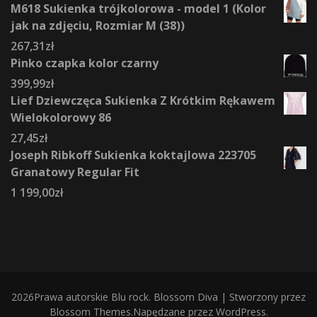
M618 Sukienka trójkolorowa - model 1 (Kolor
jak na zdjęciu, Rozmiar M (38))
267,31
zł
Pinko czapka kolor czarny
399,99
zł
Lief Dziewczęca Sukienka Z Krótkim Rękawem
Wielokolorowy 86
27,45
zł
Joseph Ribkoff Sukienka koktajlowa 223705
Granatowy Regular Fit
1 199,00
zł
2026Prawa autorskie
Blu rock
.
Blossom Diva | Stworzony przez
Blossom Themes
.Napędzane przez
WordPress
.