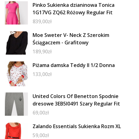
Pinko Sukienka dzianinowa Tonica
1G17VG ZQ62 Różowy Regular Fit
839,00
zł
Moe Sweter V- Neck Z Szerokim
Ściągaczem - Grafitowy
189,90
zł
Piżama damska Teddy II 1/2 Donna
133,00
zł
United Colors Of Benetton Spodnie
dresowe 3EB5I0491 Szary Regular Fit
69,00
zł
Zalando Essentials Sukienka Rozm XL
59,00
zł