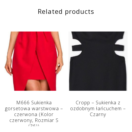
Related products
M666 Sukienka
Cropp – Sukienka z
gorsetowa warstwowa –
ozdobnym łańcuchem –
czerwona (Kolor
Czarny
czerwony, Rozmiar S
(36))