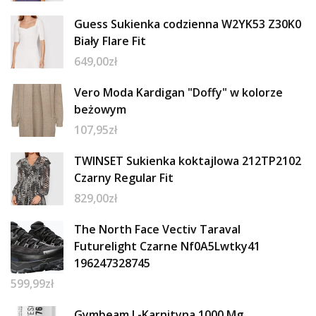
Guess Sukienka codzienna W2YK53 Z30K0
Biały Flare Fit
649,00
zł
Vero Moda Kardigan "Doffy" w kolorze
beżowym
107,95
zł
TWINSET Sukienka koktajlowa 212TP2102
Czarny Regular Fit
829,00
zł
The North Face Vectiv Taraval
Futurelight Czarne Nf0A5Lwtky41
196247328745
599,99
zł
Gymbeam L-Karnityna 1000 Mg