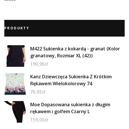
PRODUKTY
M422 Sukienka z kokardą - granat (Kolor
granatowy, Rozmiar XL (42))
190,96
zł
Kanz Dziewczęca Sukienka Z Krótkim
Rękawem Wielokolorowy 74
76,93
zł
Moe Dopasowana sukienka z długim
rękawem i golfem Czarny L
159,00
zł