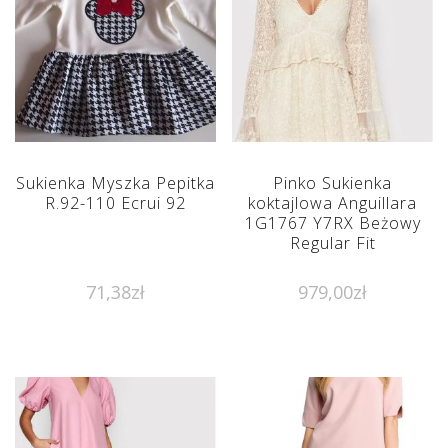
Sukienka Myszka Pepitka
Pinko Sukienka
R.92-110 Ecrui 92
koktajlowa Anguillara
1G1767 Y7RX Beżowy
Regular Fit
71,38
zł
979,00
zł