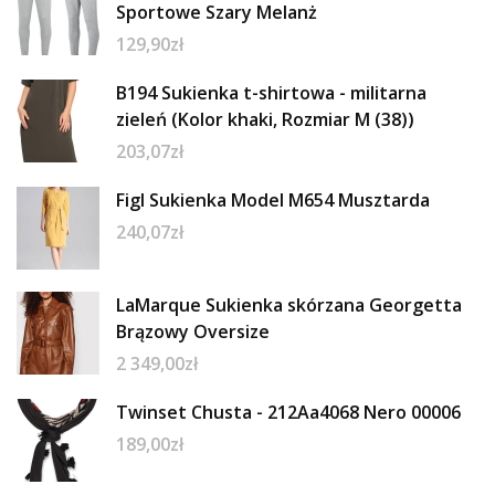
Sportowe Szary Melanż
129,90
zł
B194 Sukienka t-shirtowa - militarna
zieleń (Kolor khaki, Rozmiar M (38))
203,07
zł
Figl Sukienka Model M654 Musztarda
240,07
zł
LaMarque Sukienka skórzana Georgetta
Brązowy Oversize
2 349,00
zł
Twinset Chusta - 212Aa4068 Nero 00006
189,00
zł