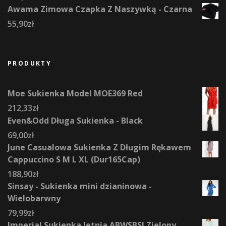
Awama Zimowa Czapka Z Naszywką - Czarna
55,90
zł
PRODUKTY
Moe Sukienka Model MOE369 Red
212,33
zł
Even&Odd Długa Sukienka - Black
69,00
zł
June Casualowa Sukienka Z Długim Rękawem
Cappuccino S M L XL (Dur165Cap)
188,90
zł
Sinsay - Sukienka mini dzianinowa -
Wielobarwny
79,99
zł
Imperial Sukienka letnia ABWSBSI Zielony