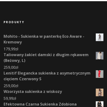
PRODUKTY
Mohito - Sukienka w panterkę Eco Aware -
Kremowy
179,99
zł
Taliowany żakiet damski z długim rękawem
(Beżowy, L)
259,00
zł
Lenitif Elegancka sukienka z asymetrycznym
cięciem Czerwony S
259,00
zł
Wzorzysta sukienka z wiskozy
59,99
zł
Efektowna Czarna Sukienka Zdobiona