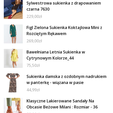
Sylwestrowa sukienka z drapowaniem
czarna 7630
229,00
zł
Figl Zielona Sukienka Koktajlowa Mini z
Rozciętym Rękawem
269,00
zł
Bawełniana Letnia Sukienka w
Cytrynowym Kolorze_44
75,50
zł
Sukienka damska z ozdobnym nadrukiem
w panterkę - wiązana w pasie
44,99
zł
Klasyczne Lakierowane Sandały Na
Obcasie Beżowe Milani : Rozmiar - 36