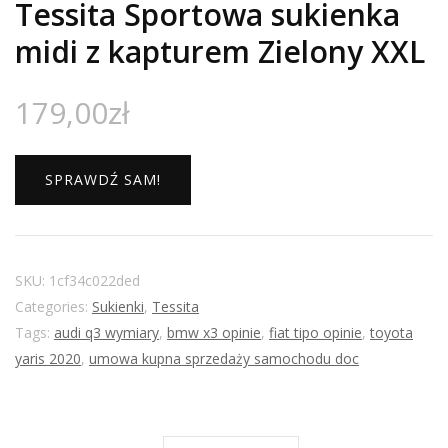
Tessita Sportowa sukienka
midi z kapturem Zielony XXL
179,00
zł
SPRAWDŹ SAM!
SKU:
1cf34c022ded
Categories:
Sukienki
,
Tessita
Tags:
audi q3 wymiary
,
bmw x3 opinie
,
fiat tipo opinie
,
toyota
yaris 2020
,
umowa kupna sprzedaży samochodu doc