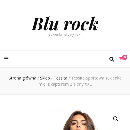
Blu rock
Sukienki na cały rok!
0
Strona główna
/
Sklep
/
Tessita
/
Tessita Sportowa sukienka
midi z kapturem Zielony XXL