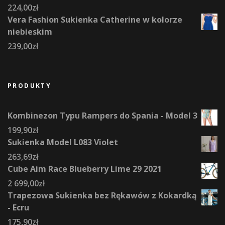
224,00
zł
Vera Fashion Sukienka Catherine w kolorze
niebieskim
239,00
zł
PRODUKTY
Kombinezon Typu Rampers do Spania - Model 3
199,90
zł
Sukienka Model L083 Violet
263,69
zł
Cube Aim Race Blueberry Lime 29 2021
2 699,00
zł
Trapezowa Sukienka bez Rękawów z Kokardką
- Ecru
175,90
zł