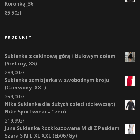
Koronką_36
85,50
zł
PRODUKTY
Sukienka z cekinową górą i tiulowym dołem
(Srebrny, XS)
289,00
zł
Sukienka szmizjerka w swobodnym kroju
(Czerwony, XXL)
259,00
zł
Nike Sukienka dla dużych dzieci (dziewcząt)
Nike Sportswear - Czerń
219,99
zł
June Sukienka Rozkloszowana Midi Z Paskiem
Szara S M L XL XXL (Eb067Gy)