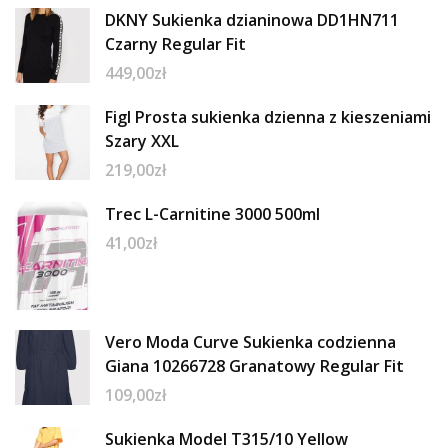
DKNY Sukienka dzianinowa DD1HN711
Czarny Regular Fit
449,00
zł
Figl Prosta sukienka dzienna z kieszeniami
Szary XXL
219,00
zł
Trec L-Carnitine 3000 500ml
41,00
zł
Vero Moda Curve Sukienka codzienna
Giana 10266728 Granatowy Regular Fit
109,00
zł
Sukienka Model T315/10 Yellow