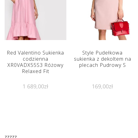
Red Valentino Sukienka
Style Pudełkowa
codzienna
sukienka z dekoltem na
XR0VADX55S3 Różowy
plecach Pudrowy S
Relaxed Fit
1 689,00
zł
169,00
zł
zzzzz