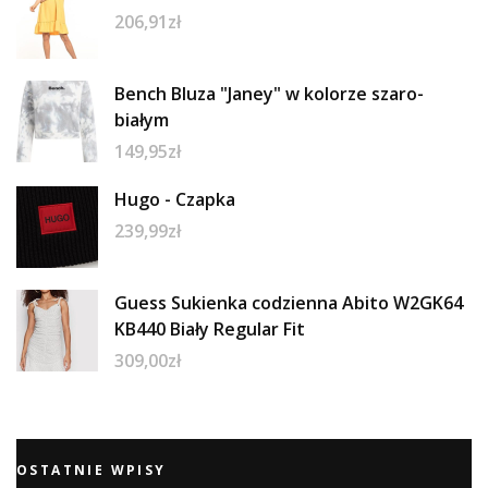
206,91
zł
Bench Bluza "Janey" w kolorze szaro-
białym
149,95
zł
Hugo - Czapka
239,99
zł
Guess Sukienka codzienna Abito W2GK64
KB440 Biały Regular Fit
309,00
zł
OSTATNIE WPISY