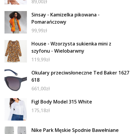
89,00
zł
Sinsay - Kamizelka pikowana -
Pomarańczowy
99,99
zł
House - Wzorzysta sukienka mini z
szyfonu - Wielobarwny
119,99
zł
Okulary przeciwsłoneczne Ted Baker 1627
618
661,00
zł
Figl Body Model 315 White
175,18
zł
Nike Park Męskie Spodnie Bawełniane