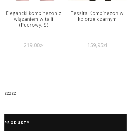
Elegancki kombinezon z
Tessita Kombinezon w
wiązaniem w talii
kolorze czarnym
(Pudrowy, S)
219,00
zł
159,95
zł
zzzzz
PRODUKTY