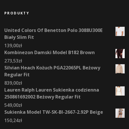
PRODUKTY
United Colors Of Benetton Polo 3088U300E
Biały Slim Fit
139,00
zł
Kombinezon Damski Model B182 Brown
273,53
zł
Silvian Heach Kożuch PGA22065PL Beżowy
Regular Fit
839,00
zł
Lauren Ralph Lauren Sukienka codzienna
250861692002 Beżowy Regular Fit
549,00
zł
Sukienka Model TW-SK-BI-2667-2.92P Beige
150,24
zł