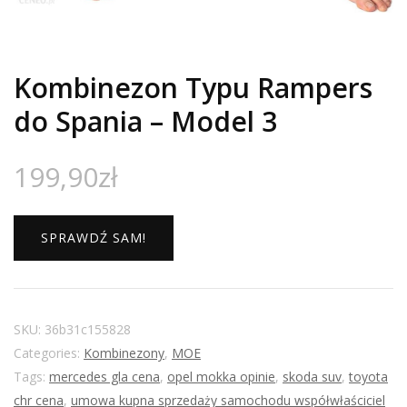
Kombinezon Typu Rampers
do Spania – Model 3
199,90
zł
SPRAWDŹ SAM!
SKU:
36b31c155828
Categories:
Kombinezony
,
MOE
Tags:
mercedes gla cena
,
opel mokka opinie
,
skoda suv
,
toyota
chr cena
,
umowa kupna sprzedaży samochodu współwłaściciel