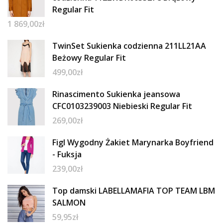
Regular Fit
1 869,00
zł
TwinSet Sukienka codzienna 211LL21AA
Beżowy Regular Fit
499,00
zł
Rinascimento Sukienka jeansowa
CFC0103239003 Niebieski Regular Fit
269,00
zł
Figl Wygodny Żakiet Marynarka Boyfriend
- Fuksja
239,00
zł
Top damski LABELLAMAFIA TOP TEAM LBM
SALMON
59,95
zł