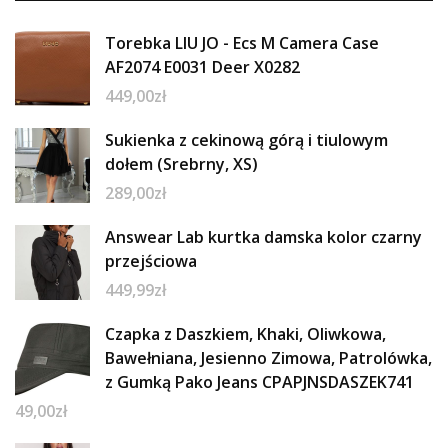
Torebka LIU JO - Ecs M Camera Case
AF2074 E0031 Deer X0282
449,00
zł
Sukienka z cekinową górą i tiulowym
dołem (Srebrny, XS)
289,00
zł
Answear Lab kurtka damska kolor czarny
przejściowa
449,99
zł
Czapka z Daszkiem, Khaki, Oliwkowa,
Bawełniana, Jesienno Zimowa, Patrolówka,
z Gumką Pako Jeans CPAPJNSDASZEK741
49,00
zł