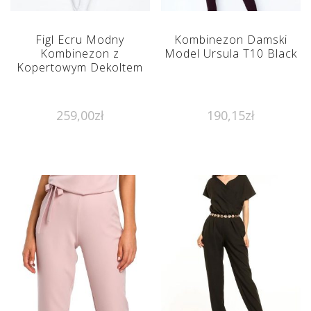
Figl Ecru Modny
Kombinezon Damski
Kombinezon z
Model Ursula T10 Black
Kopertowym Dekoltem
259,00
zł
190,15
zł