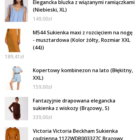
Elegancka bluzka z wiązanymi ramiączkami
(Niebieski, XL)
149,00
zł
M544 Sukienka maxi z rozcięciem na nogę
- musztardowa (Kolor żółty, Rozmiar XXL
(44))
189,41
zł
Kopertowy kombinezon na lato (Błękitny,
XXL)
159,00
zł
Fantazyjnie drapowana elegancka
sukienka z wiskozy (Brązowy, S)
339,00
zł
Victoria Victoria Beckham Sukienka
codzienna 1122WDR003327C Brązowy