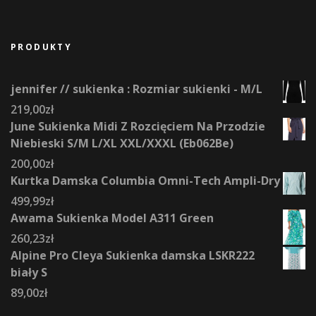
PRODUKTY
jennifer // sukienka : Rozmiar sukienki - M/L
219,00
zł
June Sukienka Midi Z Rozcięciem Na Przodzie
Niebieski S/M L/XL XXL/XXXL (Eb062Be)
200,00
zł
Kurtka Damska Columbia Omni-Tech Ampli-Dry
499,99
zł
Awama Sukienka Model A311 Green
260,23
zł
Alpine Pro Cleya Sukienka damska LSKR222
biały S
89,00
zł