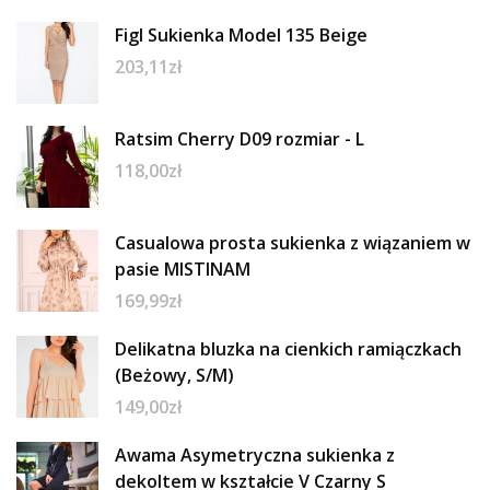
Figl Sukienka Model 135 Beige
203,11
zł
Ratsim Cherry D09 rozmiar - L
118,00
zł
Casualowa prosta sukienka z wiązaniem w
pasie MISTINAM
169,99
zł
Delikatna bluzka na cienkich ramiączkach
(Beżowy, S/M)
149,00
zł
Awama Asymetryczna sukienka z
dekoltem w kształcie V Czarny S