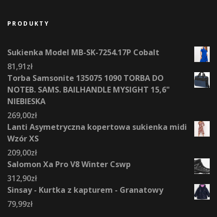
PRODUKTY
Sukienka Model MB-SK-7254.17P Cobalt
81,91
zł
Torba Samsonite 135075 1090 TORBA DO
NOTEB. SAMS. BAILHANDLE MYSIGHT 15,6"
NIEBIESKA
269,00
zł
Lanti Asymetryczna kopertowa sukienka midi
Wzór XS
209,00
zł
Salomon Xa Pro V8 Winter Cswp
312,90
zł
Sinsay - Kurtka z kapturem - Granatowy
79,99
zł