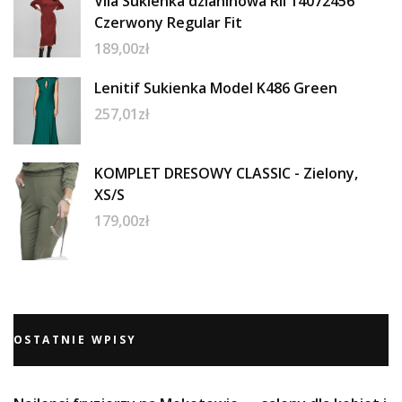
Vila Sukienka dzianinowa Ril 14072456
Czerwony Regular Fit
189,00
zł
Lenitif Sukienka Model K486 Green
257,01
zł
KOMPLET DRESOWY CLASSIC - Zielony,
XS/S
179,00
zł
OSTATNIE WPISY