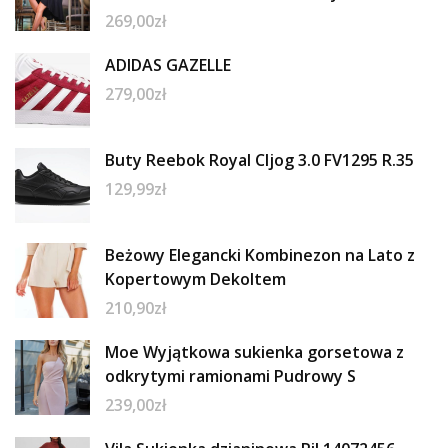
269,00
zł
ADIDAS GAZELLE
279,00
zł
Buty Reebok Royal Cljog 3.0 FV1295 R.35
129,99
zł
Beżowy Elegancki Kombinezon na Lato z
Kopertowym Dekoltem
210,90
zł
Moe Wyjątkowa sukienka gorsetowa z
odkrytymi ramionami Pudrowy S
239,00
zł