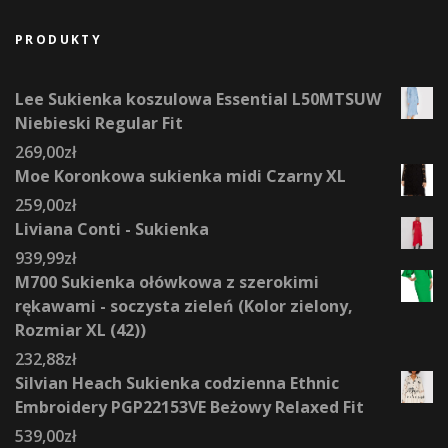
PRODUKTY
Lee Sukienka koszulowa Essential L50MTSUW
Niebieski Regular Fit
269,00
zł
Moe Koronkowa sukienka midi Czarny XL
259,00
zł
Liviana Conti - Sukienka
939,99
zł
M700 Sukienka ołówkowa z szerokimi
rękawami - soczysta zieleń (Kolor zielony,
Rozmiar XL (42))
232,88
zł
Silvian Heach Sukienka codzienna Ethnic
Embroidery PGP22153VE Beżowy Relaxed Fit
539,00
zł